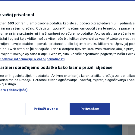
MAGAZIN
na u ZET-ovom
N1 KOMENTAR
 vašoj privatnosti
rtneri
603
pohranjujemo osobne podatke, kao što su podaci o pregledavanju ili jedinstveni 
mvaji prema
KOLUMNE
o im na vašem uređaju. Odabirom opcije Prihvaćam omogućit ćete tehnologije praćenja
vrhe za čije pružanje mi i naši partneri obrađujemo podatke. Ako su alati za praćenje
žaj i oglasi koje vidite možda više neće biti toliko relevantni za vas. Možete se vratiti n
e voziti mjesecima
N1(DIS)INFO
zmijenili svoje odabire ili povukli pristanak u bilo kojem trenutku klikom na Upravljaj p
i dnu web-stranice [ili plutajuće ikone u donjem lijevom kutu web stranice, ako je primje
KLIMATSKE PROMJENE
rimijeniti kako je opisano u dijelu Web-mjesto. Za više pojedinosti pogledajte našu Politi
Dodatne informacije o vašoj privatnosti
1
VIJESTI
komentar
|
FOTO
 partneri obrađujemo podatke kako bismo pružili sljedeće:
reciznih geolokacijskih podataka. Aktivno skeniranje karakteristika uređaja za identifika
p podacima na uređaju. Personalizirano oglašavanje i sadržaj, mjerenje oglašavanja i sadr
VIDEO
Više
zvoj usluga.
era (dobavljača)
Prikaži svrhe
Prihvaćam