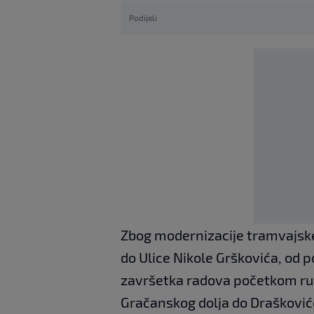
Podijeli
Zbog modernizacije tramvajske p
do Ulice Nikole Grškovića, od p
završetka radova početkom ruj
Gračanskog dolja do Draškoviće