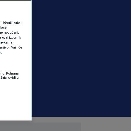
identifikatori,
 koje
 onemogućeni,
a ovaj izbornik
ostavkama
njivo]. Vaši će
ku
ciju. Pohrana
žaja, uvidi u