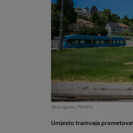
Neva Zganec/PIXSELL
Umjesto tramvaja prometovat 