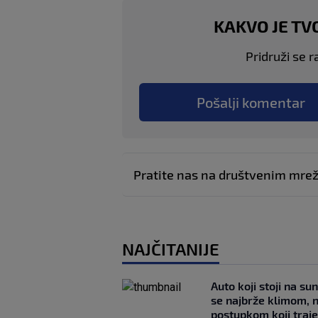
KAKVO JE TV
Pridruži se r
Pošalji komentar
Pratite nas na društvenim mr
NAJČITANIJE
Auto koji stoji na su
se najbrže klimom, 
postupkom koji traj