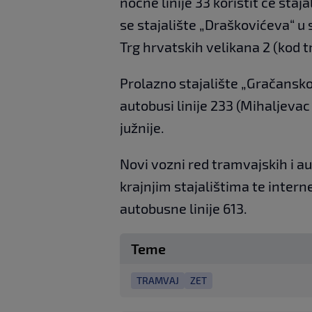
noćne linije 33 koristit će staj
se stajalište „Draškovićeva“ u 
Trg hrvatskih velikana 2 (kod t
Prolazno stajalište „Gračansko 
autobusi linije 233 (Mihaljeva
južnije.
Novi vozni red tramvajskih i a
krajnjim stajalištima te interne
autobusne linije 613.
Teme
TRAMVAJ
ZET