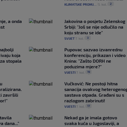
2
KLIMATSKE PROMJENE
5. kol.
|
|
nje, a onda
Jakovina o posjetu Zelenskog
ast
Srbiji: "Još se nije odlučilo na
koju stranu se ide"
3
SVIJET
7. kol.
|
|
ajbolji
Pupovac sazvao izvanrednu
rivaju koja
konferenciju, prikazan i video 
 za stopala
Knina: "Zašto DORH ne
poduzima mjere?"
19
VIJESTI
7. kol.
|
|
gu
Vučković: Ne postoji hitna
ralizirana.
sanacija ovakvog heterogeno
i završili
sastava otpada. Građani su s
or!"
razlogom zabrinuti!
17
VIJESTI
7. kol.
|
|
tavila
Nekad ga je imala gotovo
a dana..."
svaka kuća u Jugoslaviji, a