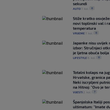
sekundi
0
AUTO
7. kol.
|
|
Stiže kratko osvježe
novi toplinski val i r
temperatura
0
VRIJEME
7. kol.
|
|
Japanke nisu uvijek n
izbor: Stručnjaci otk
je ljetna obuća bolja
0
LIFESTYLE
6. kol.
|
|
Totalni kolaps na ju
Hrvatske, granica pa
Neki iscrpljeni putnic
na Hitnoj: "Ovo je ter
7
VIJESTI
2. kol.
|
|
Španjolska Italiji pos
ultimatum: "Imate dv