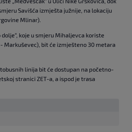
alište „Medveščak“ u Ulici Nike Grškovića, dok
smjeru Savišća izmješta južnije, na lokaciju
rgovine Mlinar).
dolje“, koje u smjeru Mihaljevca koriste
c - Markuševec), bit će izmješteno 30 metara
utobusnih linija bit će dostupan na početno-
tskoj stranici ZET-a, a ispod je trasa