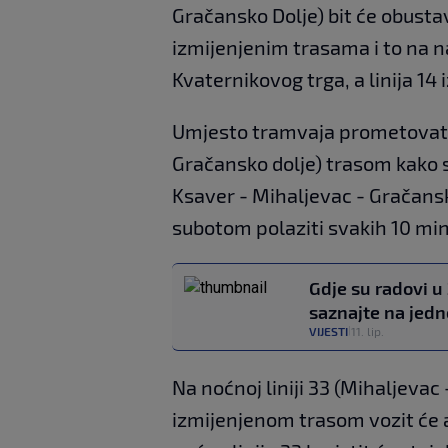
Gračansko Dolje) bit će obustav
izmijenjenim trasama i to na n
Kvaternikovog trga, a linija 14
Umjesto tramvaja prometovat ć
Gračansko dolje) trasom kako s
Ksaver - Mihaljevac - Gračans
subotom polaziti svakih 10 min
Gdje su radovi u
saznajte na jed
VIJESTI
11. lip.
|
Na noćnoj liniji 33 (Mihaljeva
izmijenjenom trasom vozit će 