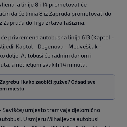
ljena, a linije 8 i 14 prometovat će
ačin da će linija 8 iz Zapruđa prometovati do
 iz Zapruđa do Trga žrtava fašizma.
e privremena autobusna linija 613 (Kaptol -
lijedi: Kaptol - Degenova - Medveščak -
ko dolje. Autobusi će radnim danom i
uta, a nedjeljom svakih 14 minuta.
 Zagrebu i kako zaobići gužve? Odsad sve
nom mjestu
c - Savišće) umjesto tramvaja djelomično
autobusi. U smjeru Mihaljevca autobusi