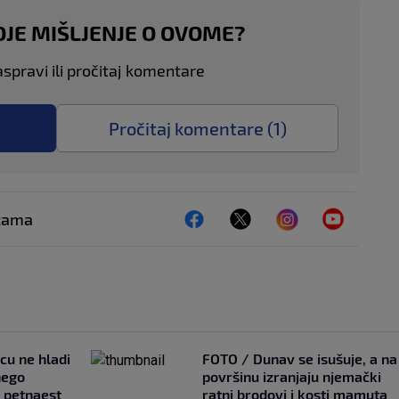
OJE MIŠLJENJE O OVOME?
aspravi ili pročitaj komentare
Pročitaj komentare (
1
)
ežama
ncu ne hladi
FOTO / Dunav se isušuje, a na
nego
površinu izranjaju njemački
e petnaest
ratni brodovi i kosti mamuta