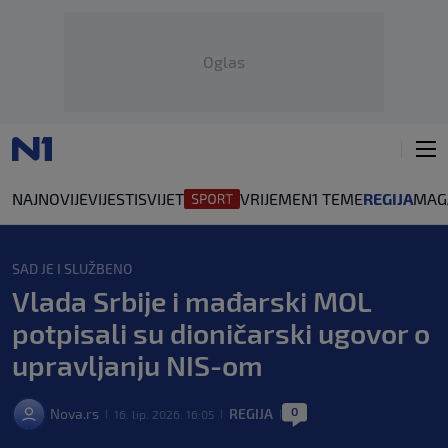
Oglas
NAJNOVIJE
VIJESTI
SVIJET
VRIJEME
N1 TEME
REGIJA
MAG
SAD JE I SLUŽBENO
Vlada Srbije i mađarski MOL
potpisali su dioničarski ugovor o
upravljanju NIS-om
0
Nova.rs
REGIJA
16. lip. 2026. 16:05
|
|
|