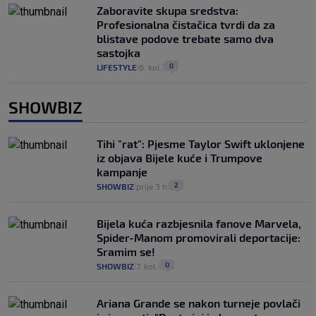
Zaboravite skupa sredstva:
Profesionalna čistačica tvrdi da za
blistave podove trebate samo dva
sastojka
0
LIFESTYLE
6. kol.
|
|
SHOWBIZ
Tihi "rat": Pjesme Taylor Swift uklonjene
iz objava Bijele kuće i Trumpove
kampanje
2
SHOWBIZ
prije 3 h
|
|
Bijela kuća razbjesnila fanove Marvela,
Spider-Manom promovirali deportacije:
Sramim se!
0
SHOWBIZ
7. kol.
|
|
Ariana Grande se nakon turneje povlači