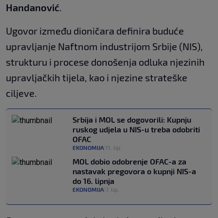
Handanović
.
Ugovor između dioničara definira buduće
upravljanje Naftnom industrijom Srbije (NIS),
strukturu i procese donošenja odluka njezinih
upravljačkih tijela, kao i njezine strateške
ciljeve.
Srbija i MOL se dogovorili: Kupnju
ruskog udjela u NIS-u treba odobriti
OFAC
EKONOMIJA
11. lip.
|
MOL dobio odobrenje OFAC-a za
nastavak pregovora o kupnji NIS-a
do 16. lipnja
EKONOMIJA
7. lip.
|