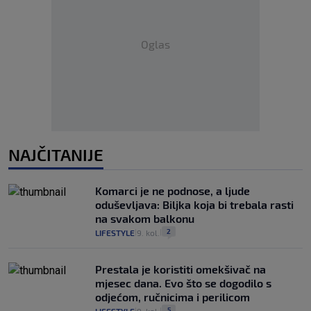
Oglas
NAJČITANIJE
Komarci je ne podnose, a ljude
oduševljava: Biljka koja bi trebala rasti
na svakom balkonu
2
LIFESTYLE
9. kol.
|
|
Prestala je koristiti omekšivač na
mjesec dana. Evo što se dogodilo s
odjećom, ručnicima i perilicom
5
LIFESTYLE
9. kol.
|
|