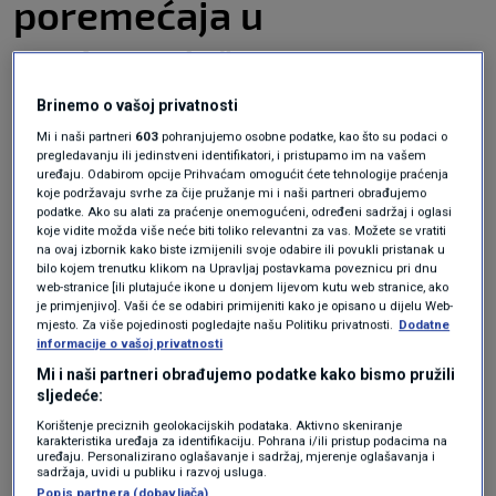
poremećaja u
poslovanju"
Brinemo o vašoj privatnosti
"Današnjim potpisivanjem Ugovora između
Mi i naši partneri
603
pohranjujemo osobne podatke, kao što su podaci o
dioničara definirano je uređenje budućih
pregledavanju ili jedinstveni identifikatori, i pristupamo im na vašem
uređaju. Odabirom opcije Prihvaćam omogućit ćete tehnologije praćenja
odnosa između države i mađarskog MOL-a, ako
koje podržavaju svrhe za čije pružanje mi i naši partneri obrađujemo
podatke. Ako su alati za praćenje onemogućeni, određeni sadržaj i oglasi
oni kupe NIS od Gazpromnjefta. Ovaj ugovor
koje vidite možda više neće biti toliko relevantni za vas. Možete se vratiti
na ovaj izbornik kako biste izmijenili svoje odabire ili povukli pristanak u
stupit će na snagu samo ako se MOL i
bilo kojem trenutku klikom na Upravljaj postavkama poveznicu pri dnu
web-stranice [ili plutajuće ikone u donjem lijevom kutu web stranice, ako
Gazpromnjeft dogovore oko kupoprodajnog
je primjenjivo]. Vaši će se odabiri primijeniti kako je opisano u dijelu Web-
mjesto. Za više pojedinosti pogledajte našu Politiku privatnosti.
Dodatne
ugovora i ako to odobri američki Ured za
informacije o vašoj privatnosti
kontrolu strane imovine. Prema ovom ugovoru
Mi i naši partneri obrađujemo podatke kako bismo pružili
sljedeće:
koji je Vlada Srbije usvojila, kupit ćemo
Korištenje preciznih geolokacijskih podataka. Aktivno skeniranje
dodatnih pet posto dionica u NIS-u, rafinerija
karakteristika uređaja za identifikaciju. Pohrana i/ili pristup podacima na
uređaju. Personalizirano oglašavanje i sadržaj, mjerenje oglašavanja i
će najmanje sljedećih deset godina raditi
sadržaja, uvidi u publiku i razvoj usluga.
Popis partnera (dobavljača)