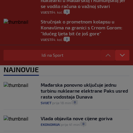
nuklearki u Mađarskoj i Rumunjskoj jer
se vodilo računa o važnoj stvari
5
VIJESTI
4. kol.
|
|
Stručnjak o prometnom kolapsu u
Konavlima na granici s Crnom Gorom:
"Idućeg ljeta bit će još gore"
3
VIJESTI
4. kol.
|
|
Iz Hrvatske u Italiju može se i preko
mora. Provjerili smo brodske linije i
Idi na Sport
cijene
2
VIJESTI
3. kol.
NAJNOVIJE
|
|
Uzgajivač objasnio zašto kilogram
rajčica košta deset eura: "Nećete ih
Mađarska ponovno uključuje jednu
vidjeti na akcijama u trgovinama"
turbinu nuklearne elektrane Paks usred
8
VIJESTI
3. kol.
|
|
rasta vodostaja Dunava
0
SVIJET
prije 18 min
|
|
Vlada objavila nove cijene goriva
0
EKONOMIJA
prije 41 min
|
|