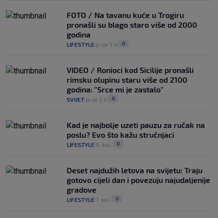
FOTO / Na tavanu kuće u Trogiru
pronašli su blago staro više od 2000
godina
0
LIFESTYLE
prije 3 h
|
|
VIDEO / Ronioci kod Sicilije pronašli
rimsku olupinu staru više od 2100
godina: "Srce mi je zastalo"
0
SVIJET
prije 3 h
|
|
Kad je najbolje uzeti pauzu za ručak na
poslu? Evo što kažu stručnjaci
0
LIFESTYLE
9. kol.
|
|
Deset najdužih letova na svijetu: Traju
gotovo cijeli dan i povezuju najudaljenije
gradove
0
LIFESTYLE
7. kol.
|
|