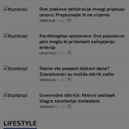
Ove znakove dehidracije mnogi pripisuju
umoru: Prepoznajte ih na vrijeme
0
ZDRAVLJE
7. kol.
|
|
Kardiologinja upozorava: Ovo popularno
piće moglo bi pridonijeti začepljenju
arterija
2
LIFESTYLE
7. kol.
|
|
Stalno ste pospani tijekom dana?
Znanstvenici su možda otkrili zašto
0
ZDRAVLJE
7. kol.
|
|
Izvanredno otkriće: Aktivni sastojak
Viagre zaustavlja metastaze
2
ZNANOST
6. kol.
|
|
LIFESTYLE