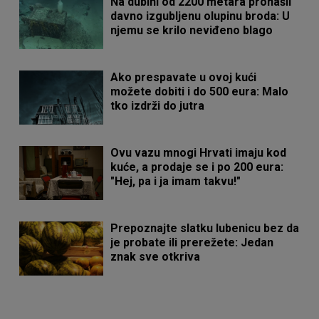
Na dubini od 2200 metara pronašli
davno izgubljenu olupinu broda: U
njemu se krilo neviđeno blago
Ako prespavate u ovoj kući
možete dobiti i do 500 eura: Malo
tko izdrži do jutra
Ovu vazu mnogi Hrvati imaju kod
kuće, a prodaje se i po 200 eura:
"Hej, pa i ja imam takvu!"
Prepoznajte slatku lubenicu bez da
je probate ili prerežete: Jedan
znak sve otkriva