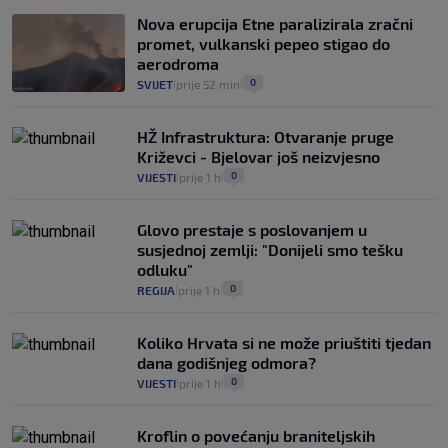
Nova erupcija Etne paralizirala zračni
promet, vulkanski pepeo stigao do
aerodroma
0
SVIJET
prije 52 min
|
|
HŽ Infrastruktura: Otvaranje pruge
Križevci - Bjelovar još neizvjesno
0
VIJESTI
prije 1 h
|
|
Glovo prestaje s poslovanjem u
susjednoj zemlji: "Donijeli smo tešku
odluku"
0
REGIJA
prije 1 h
|
|
Koliko Hrvata si ne može priuštiti tjedan
dana godišnjeg odmora?
0
VIJESTI
prije 1 h
|
|
Kroflin o povećanju braniteljskih