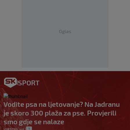
Oglas
SPORT
Vodite psa na ljetovanje? Na Jadranu
je skoro 300 plaža za pse. Provjerili
smo gdje se nalaze
1
VIJESTI
9. kol.
|
|