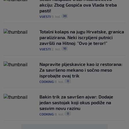
akciju: Zbog Gospića ova Vlada treba
pasti!
30
VIJESTI
9. kol.
|
|
Totalni kolaps na jugu Hrvatske, granica
paralizirana. Neki iscrpljeni putnici
završili na Hitnoj: "Ovo je teror!"
10
VIJESTI
2. kol.
|
|
Napravite pljeskavice kao iz restorana:
Za savršeno mekano i sočno meso
isprobajte ovaj trik
0
COOKING
8. kol.
|
|
Bakin trik za savršen ajvar: Dodaje
jedan sastojak koji okus podiže na
sasvim novu razinu
0
COOKING
8. kol.
|
|