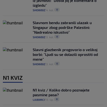
iz javnosti: "Dosta joj je komentara o
izgledu"
0
SHOWBIZ
4. kol.
|
|
Slavnom bendu zabranili ulazak u
Singapur zbog podrške Palestini:
"Nadrealno iskustvo"
0
SHOWBIZ
3. kol.
|
|
Slavni glazbenik progovorio o velikoj
borbi: "Ljudi su se dolazili oprostiti od
mene"
0
SHOWBIZ
3. kol.
|
|
N1 KVIZ
N1 kviz / Koliko dobro poznajete
pasmine pasa?
0
LJUBIMCI
13. lip.
|
|