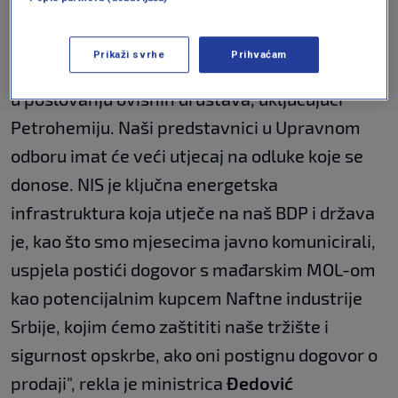
kapacitetom kojim je radila četiri godine prije
uvođenja američkih sankcija. Sporazum
Prikaži svrhe
Prihvaćam
također osigurava da neće doći do poremećaja
u poslovanju ovisnih društava, uključujući
Petrohemiju. Naši predstavnici u Upravnom
odboru imat će veći utjecaj na odluke koje se
donose. NIS je ključna energetska
infrastruktura koja utječe na naš BDP i država
je, kao što smo mjesecima javno komunicirali,
uspjela postići dogovor s mađarskim MOL-om
kao potencijalnim kupcem Naftne industrije
Srbije, kojim ćemo zaštititi naše tržište i
sigurnost opskrbe, ako oni postignu dogovor o
prodaji", rekla je ministrica
Đedović