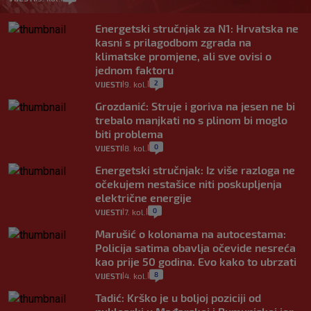
Energetski stručnjak za N1: Hrvatska ne
kasni s prilagodbom zgrada na
klimatske promjene, ali sve ovisi o
jednom faktoru
2
VIJESTI
9. kol.
|
|
Grozdanić: Struje i goriva na jesen ne bi
trebalo manjkati no s plinom bi moglo
biti problema
0
VIJESTI
8. kol.
|
|
Energetski stručnjak: Iz više razloga ne
očekujem nestašice niti poskupljenja
električne energije
0
VIJESTI
7. kol.
|
|
Marušić o kolonama na autocestama:
Policija satima obavlja očevide nesreća
kao prije 50 godina. Evo kako to ubrzati
8
VIJESTI
4. kol.
|
|
Tadić: Krško je u boljoj poziciji od