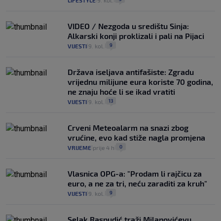
VIDEO / Nezgoda u središtu Sinja:
Alkarski konji proklizali i pali na Pijaci
9
VIJESTI
9. kol.
|
|
Država iseljava antifašiste: Zgradu
vrijednu milijune eura koriste 70 godina,
ne znaju hoće li se ikad vratiti
13
VIJESTI
9. kol.
|
|
Crveni Meteoalarm na snazi zbog
vrućine, evo kad stiže nagla promjena
0
VRIJEME
prije 4 h
|
|
Vlasnica OPG-a: "Prodam li rajčicu za
euro, a ne za tri, neću zaraditi za kruh"
9
VIJESTI
9. kol.
|
|
Selak Raspudić traži Milanovićevu