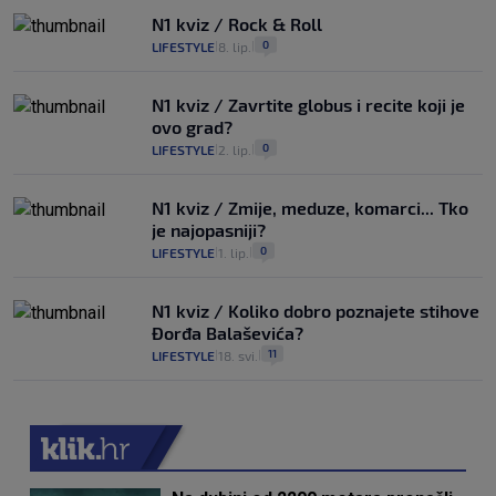
N1 kviz / Rock & Roll
0
LIFESTYLE
8. lip.
|
|
N1 kviz / Zavrtite globus i recite koji je
ovo grad?
0
LIFESTYLE
2. lip.
|
|
N1 kviz / Zmije, meduze, komarci... Tko
je najopasniji?
0
LIFESTYLE
1. lip.
|
|
N1 kviz / Koliko dobro poznajete stihove
Đorđa Balaševića?
11
LIFESTYLE
18. svi.
|
|