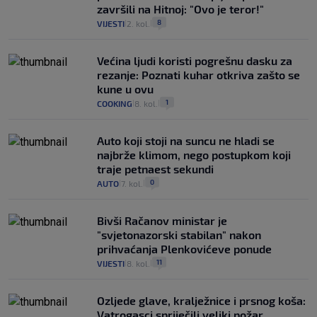
završili na Hitnoj: "Ovo je teror!"
8
VIJESTI
2. kol.
|
|
Većina ljudi koristi pogrešnu dasku za
rezanje: Poznati kuhar otkriva zašto se
kune u ovu
1
COOKING
8. kol.
|
|
Auto koji stoji na suncu ne hladi se
najbrže klimom, nego postupkom koji
traje petnaest sekundi
0
AUTO
7. kol.
|
|
Bivši Račanov ministar je
"svjetonazorski stabilan" nakon
prihvaćanja Plenkovićeve ponude
11
VIJESTI
8. kol.
|
|
Ozljede glave, kralježnice i prsnog koša:
Vatrogasci spriječili veliki požar