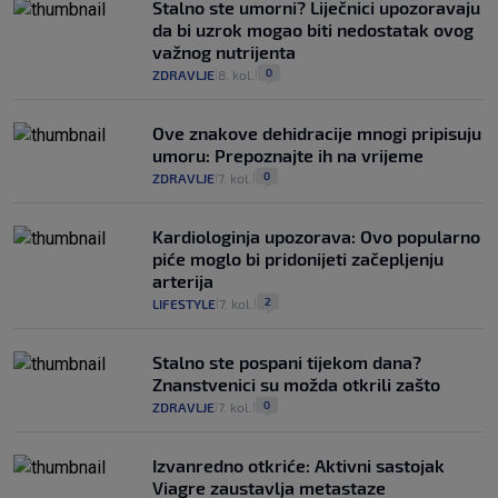
Stalno ste umorni? Liječnici upozoravaju
da bi uzrok mogao biti nedostatak ovog
važnog nutrijenta
0
ZDRAVLJE
8. kol.
|
|
Ove znakove dehidracije mnogi pripisuju
umoru: Prepoznajte ih na vrijeme
0
ZDRAVLJE
7. kol.
|
|
Kardiologinja upozorava: Ovo popularno
piće moglo bi pridonijeti začepljenju
arterija
2
LIFESTYLE
7. kol.
|
|
Stalno ste pospani tijekom dana?
Znanstvenici su možda otkrili zašto
0
ZDRAVLJE
7. kol.
|
|
Izvanredno otkriće: Aktivni sastojak
Viagre zaustavlja metastaze