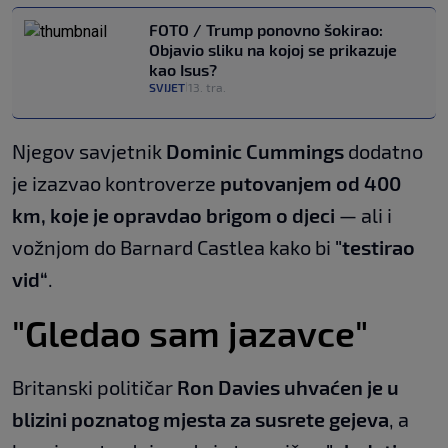
FOTO / Trump ponovno šokirao:
Objavio sliku na kojoj se prikazuje
kao Isus?
SVIJET
13. tra.
|
Njegov savjetnik
Dominic Cummings
dodatno
je izazvao kontroverze
putovanjem od 400
km, koje je opravdao brigom o djeci
— ali i
vožnjom do Barnard Castlea kako bi
"testirao
vid“
.
"Gledao sam jazavce"
Britanski političar
Ron Davies
uhvaćen je u
blizini poznatog mjesta za susrete gejeva
, a