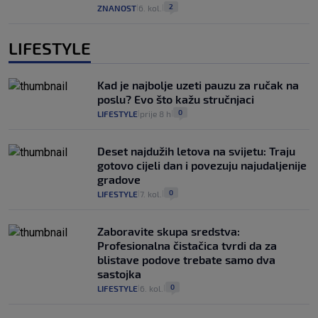
2
ZNANOST
6. kol.
|
|
LIFESTYLE
Kad je najbolje uzeti pauzu za ručak na
poslu? Evo što kažu stručnjaci
0
LIFESTYLE
prije 8 h
|
|
Deset najdužih letova na svijetu: Traju
gotovo cijeli dan i povezuju najudaljenije
gradove
0
LIFESTYLE
7. kol.
|
|
Zaboravite skupa sredstva:
Profesionalna čistačica tvrdi da za
blistave podove trebate samo dva
sastojka
0
LIFESTYLE
6. kol.
|
|