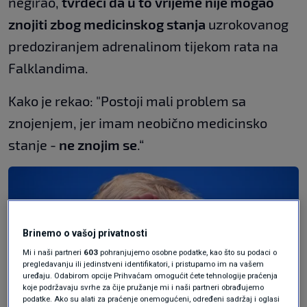
negirao,
tvrdeći da u to vrijeme nije mogao
znojiti zbog medicinskog stanja
uzrokovanog
predoziranjem adrenalinom tijekom rata na
Falklandima.
Kako je rekao: "Postoji mali problem sa
znojenjem, jer imam neobično medicinsko
stanje -
ne znojim se
.“
Brinemo o vašoj privatnosti
Mi i naši partneri
603
pohranjujemo osobne podatke, kao što su podaci o
pregledavanju ili jedinstveni identifikatori, i pristupamo im na vašem
uređaju. Odabirom opcije Prihvaćam omogućit ćete tehnologije praćenja
koje podržavaju svrhe za čije pružanje mi i naši partneri obrađujemo
podatke. Ako su alati za praćenje onemogućeni, određeni sadržaj i oglasi