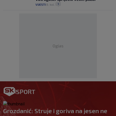
1
VIJESTI
8. kol.
|
|
Oglas
SPORT
Grozdanić: Struje i goriva na jesen ne