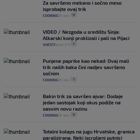
Za savršeno mekano i sočno meso
isprobajte ovaj trik
0
COOKING
8. kol.
|
|
VIDEO / Nezgoda u središtu Sinja:
Alkarski konji proklizali i pali na Pijaci
1
VIJESTI
prije 3 h
|
|
Punjene paprike kao nekad: Ovaj mali
trik naših baka čini nadjev savršeno
sočnim
1
COOKING
8. kol.
|
|
Bakin trik za savršen ajvar: Dodaje
jedan sastojak koji okus podiže na
sasvim novu razinu
0
COOKING
8. kol.
|
|
Totalni kolaps na jugu Hrvatske, granica
paralizirana. Neki iscrpljeni putnici