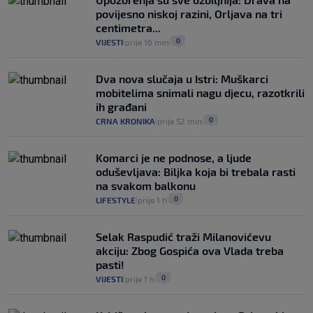
povijesno niskoj razini, Orljava na tri
centimetra...
0
VIJESTI
prije 16 min
|
|
Dva nova slučaja u Istri: Muškarci
mobitelima snimali nagu djecu, razotkrili
ih građani
0
CRNA KRONIKA
prije 52 min
|
|
Komarci je ne podnose, a ljude
oduševljava: Biljka koja bi trebala rasti
na svakom balkonu
0
LIFESTYLE
prije 1 h
|
|
Selak Raspudić traži Milanovićevu
akciju: Zbog Gospića ova Vlada treba
pasti!
0
VIJESTI
prije 1 h
|
|