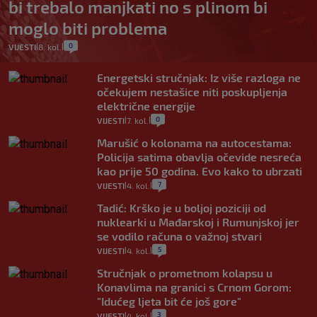
bi trebalo manjkati no s plinom bi
moglo biti problema
0
VIJESTI
8. kol.
|
|
Energetski stručnjak: Iz više razloga ne
očekujem nestašice niti poskupljenja
električne energije
0
VIJESTI
7. kol.
|
|
Marušić o kolonama na autocestama:
Policija satima obavlja očevide nesreća
kao prije 50 godina. Evo kako to ubrzati
7
VIJESTI
4. kol.
|
|
Tadić: Krško je u boljoj poziciji od
nuklearki u Mađarskoj i Rumunjskoj jer
se vodilo računa o važnoj stvari
5
VIJESTI
4. kol.
|
|
Stručnjak o prometnom kolapsu u
Konavlima na granici s Crnom Gorom:
"Idućeg ljeta bit će još gore"
3
VIJESTI
4. kol.
|
|