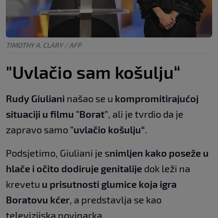
TIMOTHY A. CLARY / AFP
"Uvlačio sam košulju“
Rudy Giuliani
našao se u
kompromitirajućoj
situaciji u filmu "Borat"
, ali je tvrdio da je
zapravo samo
"uvlačio košulju“
.
Podsjetimo, Giuliani je s
nimljen kako poseže u
hlače i očito dodiruje genitalije
dok leži na
krevetu
u prisutnosti glumice koja igra
Boratovu kćer
, a predstavlja se kao
televizijska novinarka.