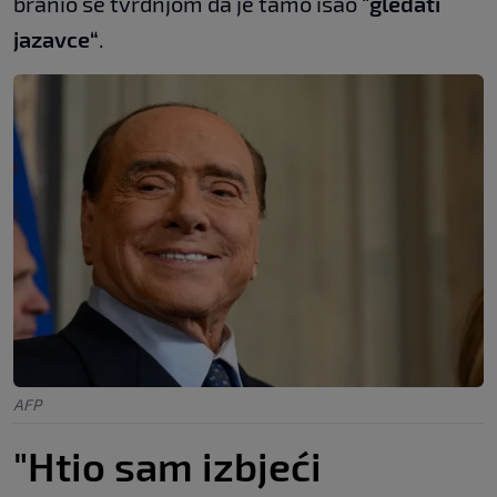
branio se tvrdnjom da je tamo išao
"gledati
jazavce“
.
AFP
"Htio sam izbjeći