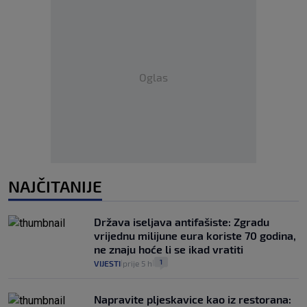
Oglas
NAJČITANIJE
Država iseljava antifašiste: Zgradu
vrijednu milijune eura koriste 70 godina,
ne znaju hoće li se ikad vratiti
1
VIJESTI
prije 5 h
|
|
Napravite pljeskavice kao iz restorana: