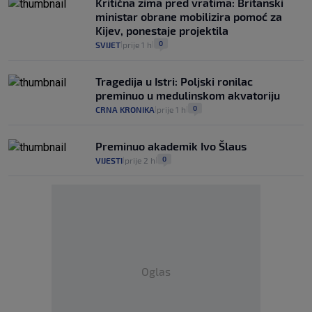
Kritična zima pred vratima: Britanski
ministar obrane mobilizira pomoć za
Kijev, ponestaje projektila
0
SVIJET
prije 1 h
|
|
Tragedija u Istri: Poljski ronilac
preminuo u medulinskom akvatoriju
0
CRNA KRONIKA
prije 1 h
|
|
Preminuo akademik Ivo Šlaus
0
VIJESTI
prije 2 h
|
|
Oglas