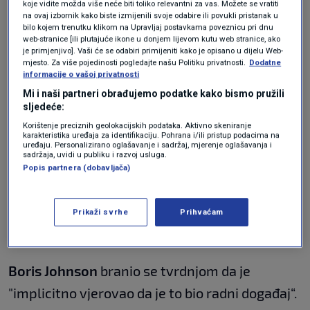
koje vidite možda više neće biti toliko relevantni za vas. Možete se vratiti
na ovaj izbornik kako biste izmijenili svoje odabire ili povukli pristanak u
bilo kojem trenutku klikom na Upravljaj postavkama poveznicu pri dnu
web-stranice [ili plutajuće ikone u donjem lijevom kutu web stranice, ako
je primjenjivo]. Vaši će se odabiri primijeniti kako je opisano u dijelu Web-
mjesto. Za više pojedinosti pogledajte našu Politiku privatnosti.
Dodatne
Oli SCARFF / AFP
informacije o vašoj privatnosti
"Mislio sam da je to radni
Mi i naši partneri obrađujemo podatke kako bismo pružili
sljedeće:
događaj“
Korištenje preciznih geolokacijskih podataka. Aktivno skeniranje
karakteristika uređaja za identifikaciju. Pohrana i/ili pristup podacima na
uređaju. Personalizirano oglašavanje i sadržaj, mjerenje oglašavanja i
sadržaja, uvidi u publiku i razvoj usluga.
Tijekom lockdowna 2020., dok su građani
Popis partnera (dobavljača)
Ujedinjenog Kraljevstva morali ostajati kod
kuće, otkriveno je da su
u Downing Streetu
Prikaži svrhe
Prihvaćam
održavane zabave
.
Boris Johnson
branio se tvrdnjom da je
"implicitno vjerovao da je to bio radni događaj“.