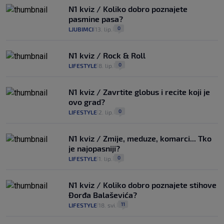
N1 kviz / Koliko dobro poznajete
pasmine pasa?
0
LJUBIMCI
13. lip.
|
|
N1 kviz / Rock & Roll
0
LIFESTYLE
8. lip.
|
|
N1 kviz / Zavrtite globus i recite koji je
ovo grad?
0
LIFESTYLE
2. lip.
|
|
N1 kviz / Zmije, meduze, komarci... Tko
je najopasniji?
0
LIFESTYLE
1. lip.
|
|
N1 kviz / Koliko dobro poznajete stihove
Đorđa Balaševića?
11
LIFESTYLE
18. svi.
|
|