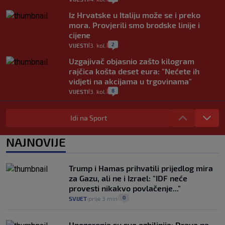
Iz Hrvatske u Italiju može se i preko
mora. Provjerili smo brodske linije i
cijene
2
VIJESTI
3. kol.
|
|
Uzgajivač objasnio zašto kilogram
rajčica košta deset eura: "Nećete ih
vidjeti na akcijama u trgovinama"
8
VIJESTI
3. kol.
|
|
Selidba je jedno od stresnijih iskustava.
Evo aktualnih cijena i nekoliko savjeta
Idi na Sport
da prođe što lakše i jeftinije
0
VIJESTI
2. kol.
NAJNOVIJE
|
|
Izračunali smo koliko košta putovanje
automobilom na Hvar iz Zagreba, a
Trump i Hamas prihvatili prijedlog mira
koliko iz Osijeka
za Gazu, ali ne i Izrael: "IDF neće
14
VIJESTI
2. kol.
|
|
provesti nikakvo povlačenje..."
0
SVIJET
prije 3 min
|
|
Upozorenja su sve ozbiljnija: Drava na