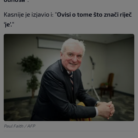
Kasnije je izjavio i: "
Ovisi o tome što znači riječ
‘je’.
“
Paul Faith / AFP