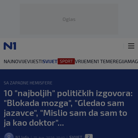
Oglas
NAJNOVIJE
VIJESTI
SVIJET
VRIJEME
N1 TEME
REGIJA
MAG
SA ZAPADNE HEMISFERE
10 "najboljih" političkih izgovora:
"Blokada mozga", "Gledao sam
jazavce", "Mislio sam da sam to
ja kao doktor"...
2
N1 Info
SVIJET
15. tra. 2026. 10:41
|
|
|