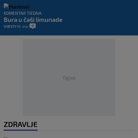
KOMENTAR TJEDNA
Bura u čaši limunade
0
VIJESTI
18. srp.
|
|
Oglas
ZDRAVLJE