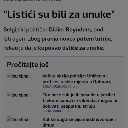
"Listići su bili za unuke"
Belgijski političar
Didier Reynders
, pod
istragom zbog
pranja novca putem lutrije
,
rekao je da je
kupovao listiće za unuke
.
Pročitajte još
Velika akcija policije: Uhićenja i
pretresi u više mjesta u Dalmaciji
CRNA KRONIKA
15. tra.
|
Tko pere rublje ili posuđe u perilici
tijekom sunčanih vikenda, mogao bi
dobivati besplatnu struju
EKONOMIJA
15. tra.
|
Koliko dugo se piju maslinovo ulje i
limun