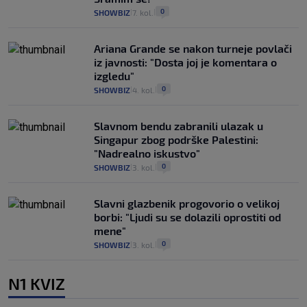
0
SHOWBIZ
7. kol.
|
|
Ariana Grande se nakon turneje povlači
iz javnosti: "Dosta joj je komentara o
izgledu"
0
SHOWBIZ
4. kol.
|
|
Slavnom bendu zabranili ulazak u
Singapur zbog podrške Palestini:
"Nadrealno iskustvo"
0
SHOWBIZ
3. kol.
|
|
Slavni glazbenik progovorio o velikoj
borbi: "Ljudi su se dolazili oprostiti od
mene"
0
SHOWBIZ
3. kol.
|
|
N1 KVIZ