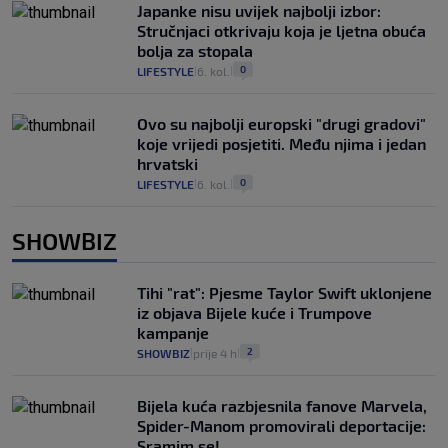
Japanke nisu uvijek najbolji izbor:
Stručnjaci otkrivaju koja je ljetna obuća
bolja za stopala
0
LIFESTYLE
6. kol.
|
|
Ovo su najbolji europski "drugi gradovi"
koje vrijedi posjetiti. Među njima i jedan
hrvatski
0
LIFESTYLE
6. kol.
|
|
SHOWBIZ
Tihi "rat": Pjesme Taylor Swift uklonjene
iz objava Bijele kuće i Trumpove
kampanje
2
SHOWBIZ
prije 4 h
|
|
Bijela kuća razbjesnila fanove Marvela,
Spider-Manom promovirali deportacije:
Sramim se!