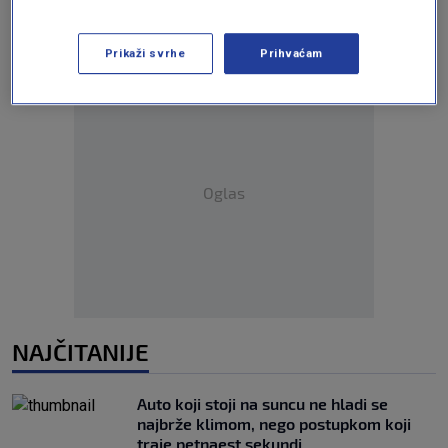
Prikaži svrhe
Prihvaćam
Oglas
NAJČITANIJE
Auto koji stoji na suncu ne hladi se
najbrže klimom, nego postupkom koji
traje petnaest sekundi