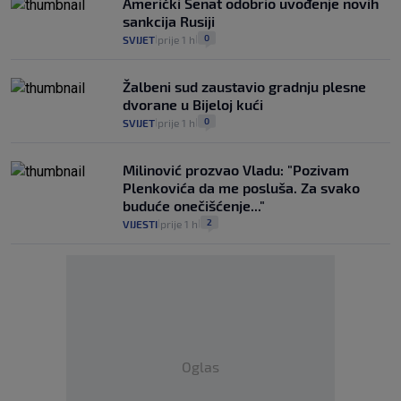
Američki Senat odobrio uvođenje novih
sankcija Rusiji
0
SVIJET
prije 1 h
|
|
Žalbeni sud zaustavio gradnju plesne
dvorane u Bijeloj kući
0
SVIJET
prije 1 h
|
|
Milinović prozvao Vladu: "Pozivam
Plenkovića da me posluša. Za svako
buduće onečišćenje..."
2
VIJESTI
prije 1 h
|
|
Oglas