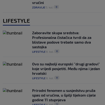
vrućini
0
ZDRAVLJE
5. kol.
|
|
LIFESTYLE
Zaboravite skupa sredstva:
Profesionalna čistačica tvrdi da za
blistave podove trebate samo dva
sastojka
0
LIFESTYLE
6. kol.
|
|
Ovo su najbolji europski "drugi gradovi"
koje vrijedi posjetiti. Među njima i jedan
hrvatski
0
LIFESTYLE
6. kol.
|
|
Prirodni fenomen u susjedstvu pruža
spas od vrućina, u špilji tijekom cijele
godine 11 stupnjeva
1
LIFESTYLE
6. kol.
|
|