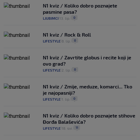
N1 kviz / Koliko dobro poznajete
pasmine pasa?
0
LJUBIMCI
13. lip.
|
|
N1 kviz / Rock & Roll
0
LIFESTYLE
8. lip.
|
|
N1 kviz / Zavrtite globus i recite koji je
ovo grad?
0
LIFESTYLE
2. lip.
|
|
N1 kviz / Zmije, meduze, komarci... Tko
je najopasniji?
0
LIFESTYLE
1. lip.
|
|
N1 kviz / Koliko dobro poznajete stihove
Đorđa Balaševića?
11
LIFESTYLE
18. svi.
|
|