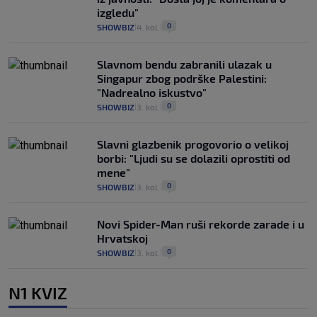
izgledu"
0
SHOWBIZ
4. kol.
|
|
Slavnom bendu zabranili ulazak u
Singapur zbog podrške Palestini:
"Nadrealno iskustvo"
0
SHOWBIZ
3. kol.
|
|
Slavni glazbenik progovorio o velikoj
borbi: "Ljudi su se dolazili oprostiti od
mene"
0
SHOWBIZ
3. kol.
|
|
Novi Spider-Man ruši rekorde zarade i u
Hrvatskoj
0
SHOWBIZ
3. kol.
|
|
N1 KVIZ