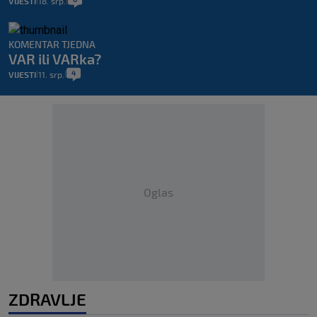
VIJESTI
18. srp.
|
|
KOMENTAR TJEDNA
VAR ili VARka?
4
VIJESTI
11. srp.
|
|
Oglas
ZDRAVLJE