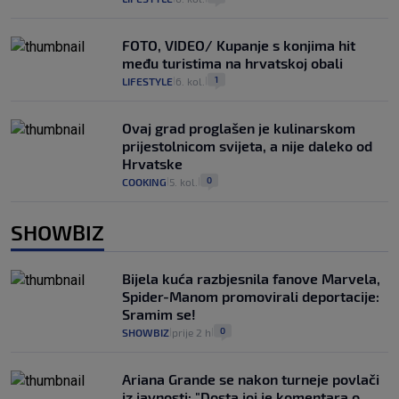
FOTO, VIDEO/ Kupanje s konjima hit
među turistima na hrvatskoj obali
1
LIFESTYLE
6. kol.
|
|
Ovaj grad proglašen je kulinarskom
prijestolnicom svijeta, a nije daleko od
Hrvatske
0
COOKING
5. kol.
|
|
SHOWBIZ
Bijela kuća razbjesnila fanove Marvela,
Spider-Manom promovirali deportacije:
Sramim se!
0
SHOWBIZ
prije 2 h
|
|
Ariana Grande se nakon turneje povlači
iz javnosti: "Dosta joj je komentara o