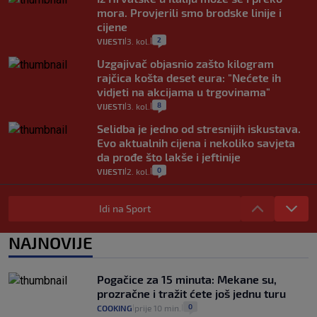
mora. Provjerili smo brodske linije i
cijene
2
VIJESTI
3. kol.
|
|
Uzgajivač objasnio zašto kilogram
rajčica košta deset eura: "Nećete ih
vidjeti na akcijama u trgovinama"
8
VIJESTI
3. kol.
|
|
Selidba je jedno od stresnijih iskustava.
Evo aktualnih cijena i nekoliko savjeta
da prođe što lakše i jeftinije
0
VIJESTI
2. kol.
|
|
Izračunali smo koliko košta putovanje
automobilom na Hvar iz Zagreba, a
Idi na Sport
koliko iz Osijeka
14
VIJESTI
2. kol.
NAJNOVIJE
|
|
"Kći je otišla na more, a zaboravila
zdravstvenu iskaznicu". Kakva su prava
Pogačice za 15 minuta: Mekane su,
pacijenata izvan mjesta prebivališta?
prozračne i tražit ćete još jednu turu
1
VIJESTI
1. kol.
|
|
0
COOKING
prije 10 min.
|
|