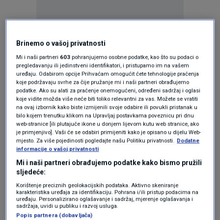
Brinemo o vašoj privatnosti
Oglas
Mi i naši partneri
603
pohranjujemo osobne podatke, kao što su podaci o
pregledavanju ili jedinstveni identifikatori, i pristupamo im na vašem
uređaju. Odabirom opcije Prihvaćam omogućit ćete tehnologije praćenja
koje podržavaju svrhe za čije pružanje mi i naši partneri obrađujemo
podatke. Ako su alati za praćenje onemogućeni, određeni sadržaj i oglasi
koje vidite možda više neće biti toliko relevantni za vas. Možete se vratiti
na ovaj izbornik kako biste izmijenili svoje odabire ili povukli pristanak u
bilo kojem trenutku klikom na Upravljaj postavkama poveznicu pri dnu
KAKVO JE TVOJE MIŠLJENJE O OVOME?
web-stranice [ili plutajuće ikone u donjem lijevom kutu web stranice, ako
je primjenjivo]. Vaši će se odabiri primijeniti kako je opisano u dijelu Web-
Pridruži se raspravi ili pročitaj komentare
mjesto. Za više pojedinosti pogledajte našu Politiku privatnosti.
Dodatne
informacije o vašoj privatnosti
Mi i naši partneri obrađujemo podatke kako bismo pružili
Budi prvi koji će ostaviti komentar
sljedeće:
Korištenje preciznih geolokacijskih podataka. Aktivno skeniranje
karakteristika uređaja za identifikaciju. Pohrana i/ili pristup podacima na
uređaju. Personalizirano oglašavanje i sadržaj, mjerenje oglašavanja i
Pratite nas na društvenim mrežama
sadržaja, uvidi u publiku i razvoj usluga.
Popis partnera (dobavljača)