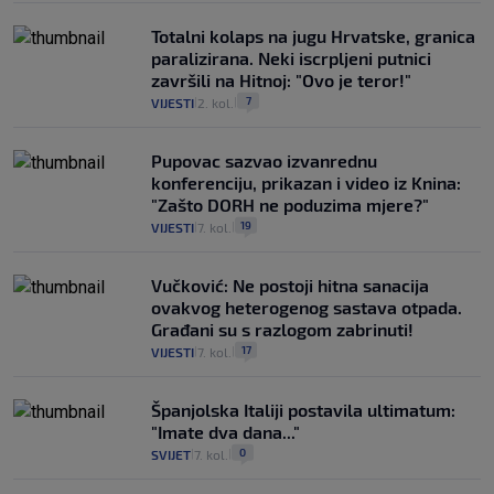
Totalni kolaps na jugu Hrvatske, granica
paralizirana. Neki iscrpljeni putnici
završili na Hitnoj: "Ovo je teror!"
7
VIJESTI
2. kol.
|
|
Pupovac sazvao izvanrednu
konferenciju, prikazan i video iz Knina:
"Zašto DORH ne poduzima mjere?"
19
VIJESTI
7. kol.
|
|
Vučković: Ne postoji hitna sanacija
ovakvog heterogenog sastava otpada.
Građani su s razlogom zabrinuti!
17
VIJESTI
7. kol.
|
|
Španjolska Italiji postavila ultimatum:
"Imate dva dana..."
0
SVIJET
7. kol.
|
|