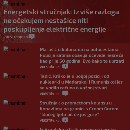
Energetski stručnjak: Iz više razloga
ne očekujem nestašice niti
poskupljenja električne energije
0
VIJESTI
prije 1 h
|
|
Marušić o kolonama na autocestama:
Policija satima obavlja očevide nesreća
kao prije 50 godina. Evo kako to ubrzati
7
VIJESTI
4. kol.
|
|
Tadić: Krško je u boljoj poziciji od
nuklearki u Mađarskoj i Rumunjskoj jer
se vodilo računa o važnoj stvari
5
VIJESTI
4. kol.
|
|
Stručnjak o prometnom kolapsu u
Konavlima na granici s Crnom Gorom:
"Idućeg ljeta bit će još gore"
3
VIJESTI
4. kol.
|
|
Iz Hrvatske u Italiju može se i preko