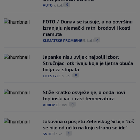
0
AUTO
7. kol.
|
|
FOTO / Dunav se isušuje, a na površinu
izranjaju njemački ratni brodovi i kosti
mamuta
2
KLIMATSKE PROMJENE
5. kol.
|
|
Japanke nisu uvijek najbolji izbor:
Stručnjaci otkrivaju koja je ljetna obuća
bolja za stopala
0
LIFESTYLE
6. kol.
|
|
Stiže kratko osvježenje, a onda novi
toplinski val i rast temperatura
0
VRIJEME
7. kol.
|
|
Jakovina o posjetu Zelenskog Srbiji: "Još
se nije odlučilo na koju stranu se ide"
3
SVIJET
7. kol.
|
|