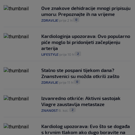
Ove znakove dehidracije mnogi pripisuju
umoru: Prepoznajte ih na vrijeme
0
ZDRAVLJE
prije 2 h
|
|
Kardiologinja upozorava: Ovo popularno
piće moglo bi pridonijeti začepljenju
arterija
2
LIFESTYLE
prije 10 h
|
|
Stalno ste pospani tijekom dana?
Znanstvenici su možda otkrili zašto
0
ZDRAVLJE
prije 11 h
|
|
Izvanredno otkriće: Aktivni sastojak
Viagre zaustavlja metastaze
2
ZNANOST
6. kol.
|
|
Kardiolog upozorava: Evo što se događa
s krvnim tlakom ako dugo boravite na