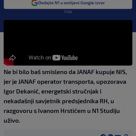
Dodajte N1 u omiljeni Google izvor
Više
Ne bi bilo baš smisleno da JANAF kupuje NIS,
jer je JANAF operator transporta, upozorava
Igor Dekanić, energetski stručnjak i
nekadašnji savjetnik predsjednika RH, u
razgovoru s Ivanom Hrstićem u N1 Studiju
uživo.