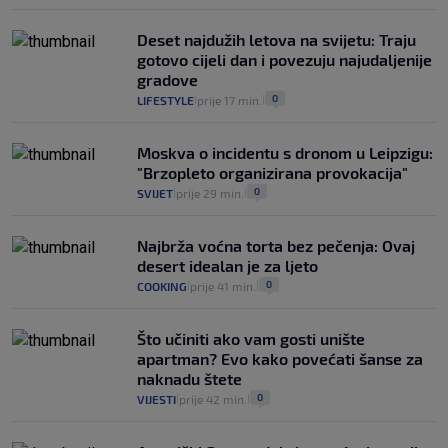
Deset najdužih letova na svijetu: Traju
gotovo cijeli dan i povezuju najudaljenije
gradove
0
LIFESTYLE
prije 17 min.
|
|
Moskva o incidentu s dronom u Leipzigu:
"Brzopleto organizirana provokacija"
0
SVIJET
prije 29 min.
|
|
Najbrža voćna torta bez pečenja: Ovaj
desert idealan je za ljeto
0
COOKING
prije 41 min.
|
|
Što učiniti ako vam gosti unište
apartman? Evo kako povećati šanse za
naknadu štete
0
VIJESTI
prije 42 min.
|
|