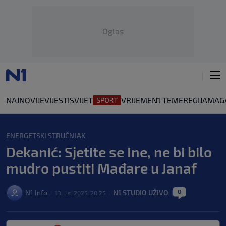
Oglas
NAJNOVIJE
VIJESTI
SVIJET
VRIJEME
N1 TEME
REGIJA
MAG
ENERGETSKI STRUČNJAK
Dekanić: Sjetite se Ine, ne bi bilo
mudro pustiti Mađare u Janaf
0
N1 Info
N1 STUDIO UŽIVO
13. lis. 2025. 20:25
|
|
|