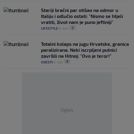
Stariji bračni par otišao na odmor u
Italiju i odlučio ostati: "Nismo se htjeli
vratiti, život nam je puno jeftiniji"
2
LIFESTYLE
4. kol.
|
|
Totalni kolaps na jugu Hrvatske, granica
paralizirana. Neki iscrpljeni putnici
završili na Hitnoj: "Ovo je teror!"
8
VIJESTI
2. kol.
|
|
Oglas