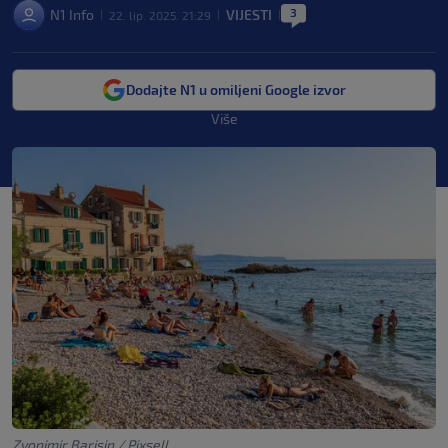
3
N1 Info
VIJESTI
22. lip. 2025. 21:29
|
|
|
Dodajte N1 u omiljeni Google izvor
Više
Zvonimir Barisin / Pixsell