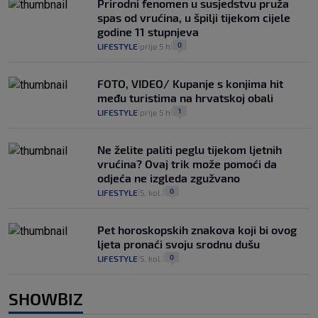
Prirodni fenomen u susjedstvu pruža
spas od vrućina, u špilji tijekom cijele
godine 11 stupnjeva
0
LIFESTYLE
prije 5 h
|
|
FOTO, VIDEO/ Kupanje s konjima hit
među turistima na hrvatskoj obali
1
LIFESTYLE
prije 5 h
|
|
Ne želite paliti peglu tijekom ljetnih
vrućina? Ovaj trik može pomoći da
odjeća ne izgleda zgužvano
0
LIFESTYLE
5. kol.
|
|
Pet horoskopskih znakova koji bi ovog
ljeta pronaći svoju srodnu dušu
0
LIFESTYLE
5. kol.
|
|
SHOWBIZ