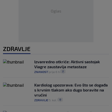
Oglas
ZDRAVLJE
Izvanredno otkriće: Aktivni sastojak
Viagre zaustavlja metastaze
2
ZNANOST
prije 6 h
|
|
Kardiolog upozorava: Evo što se događa
s krvnim tlakom ako dugo boravite na
vrućini
0
ZDRAVLJE
5. kol.
|
|