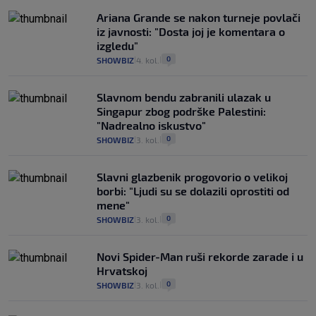
Ariana Grande se nakon turneje povlači
iz javnosti: "Dosta joj je komentara o
izgledu"
0
SHOWBIZ
4. kol.
|
|
Slavnom bendu zabranili ulazak u
Singapur zbog podrške Palestini:
"Nadrealno iskustvo"
0
SHOWBIZ
3. kol.
|
|
Slavni glazbenik progovorio o velikoj
borbi: "Ljudi su se dolazili oprostiti od
mene"
0
SHOWBIZ
3. kol.
|
|
Novi Spider-Man ruši rekorde zarade i u
Hrvatskoj
0
SHOWBIZ
3. kol.
|
|