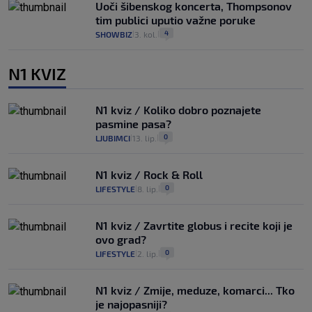
Uoči šibenskog koncerta, Thompsonov
tim publici uputio važne poruke
4
SHOWBIZ
3. kol.
|
|
N1 KVIZ
N1 kviz / Koliko dobro poznajete
pasmine pasa?
0
LJUBIMCI
13. lip.
|
|
N1 kviz / Rock & Roll
0
LIFESTYLE
8. lip.
|
|
N1 kviz / Zavrtite globus i recite koji je
ovo grad?
0
LIFESTYLE
2. lip.
|
|
N1 kviz / Zmije, meduze, komarci... Tko
je najopasniji?