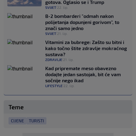
gotova. Oglasio se i Trump
SVIJET
22. lip.
|
B-2 bombarderi "odmah nakon
polijetanja dopunjeni gorivom", to
znači samo jedno
SVIJET
21. lip.
|
Vitamini za bubrege: Zašto su bitni i
kako točno štite zdravlje mokraćnog
sustava?
ZDRAVLJE
21. lip.
|
Kad pripremate meso obavezno
dodajte jedan sastojak, bit će vam
sočnije nego ikad
LIFESTYLE
22. lip.
|
Teme
CIJENE
TURISTI