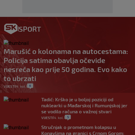
SPORT
Marušić o kolonama na autocestama:
Policija satima obavlja očevide
nesreća kao prije 50 godina. Evo kako
to ubrzati
6
VIJESTI
4. kol.
|
|
Tadić: Krško je u boljoj poziciji od
nuklearki u Mađarskoj i Rumunjskoj jer
se vodilo računa o važnoj stvari
5
VIJESTI
4. kol.
|
|
Stručnjak o prometnom kolapsu u
Konavlima na granici s Crnom Gorom: