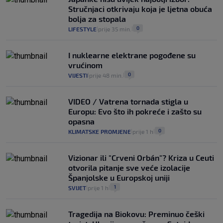
Stručnjaci otkrivaju koja je ljetna obuća
bolja za stopala
0
LIFESTYLE
prije 35 min.
|
|
I nuklearne elektrane pogođene su
vrućinom
0
VIJESTI
prije 48 min.
|
|
VIDEO / Vatrena tornada stigla u
Europu: Evo što ih pokreće i zašto su
opasna
0
KLIMATSKE PROMJENE
prije 1 h
|
|
Vizionar ili "Crveni Orbán"? Kriza u Ceuti
otvorila pitanje sve veće izolacije
Španjolske u Europskoj uniji
1
SVIJET
prije 1 h
|
|
Tragedija na Biokovu: Preminuo češki