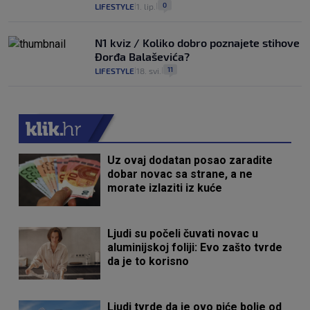
0
LIFESTYLE
1. lip.
|
|
N1 kviz / Koliko dobro poznajete stihove
Đorđa Balaševića?
11
LIFESTYLE
18. svi.
|
|
Uz ovaj dodatan posao zaradite
dobar novac sa strane, a ne
morate izlaziti iz kuće
Ljudi su počeli čuvati novac u
aluminijskoj foliji: Evo zašto tvrde
da je to korisno
Ljudi tvrde da je ovo piće bolje od