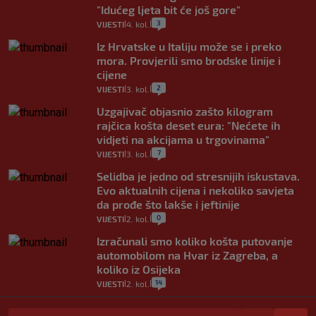
"Idućeg ljeta bit će još gore"
3
VIJESTI
4. kol.
|
|
Iz Hrvatske u Italiju može se i preko
mora. Provjerili smo brodske linije i
cijene
2
VIJESTI
3. kol.
|
|
Uzgajivač objasnio zašto kilogram
rajčica košta deset eura: "Nećete ih
vidjeti na akcijama u trgovinama"
7
VIJESTI
3. kol.
|
|
Selidba je jedno od stresnijih iskustava.
Evo aktualnih cijena i nekoliko savjeta
da prođe što lakše i jeftinije
0
VIJESTI
2. kol.
|
|
Izračunali smo koliko košta putovanje
automobilom na Hvar iz Zagreba, a
koliko iz Osijeka
14
VIJESTI
2. kol.
|
|
"Kći je otišla na more, a zaboravila