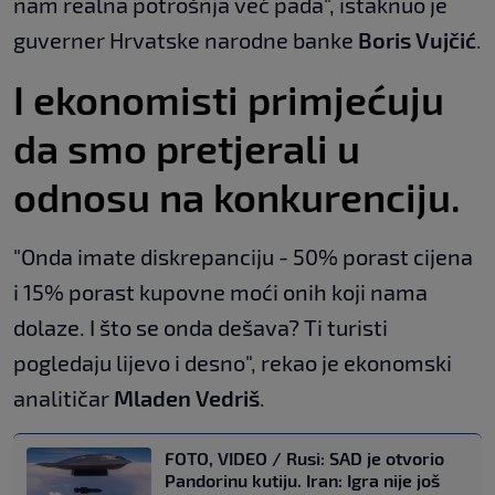
nam realna potrošnja već pada", istaknuo je
guverner Hrvatske narodne banke
Boris Vujčić
.
I ekonomisti primjećuju
da smo pretjerali u
odnosu na konkurenciju.
"Onda imate diskrepanciju - 50% porast cijena
i 15% porast kupovne moći onih koji nama
dolaze. I što se onda dešava? Ti turisti
pogledaju lijevo i desno", rekao je ekonomski
analitičar
Mladen Vedriš
.
FOTO, VIDEO / Rusi: SAD je otvorio
Pandorinu kutiju. Iran: Igra nije još