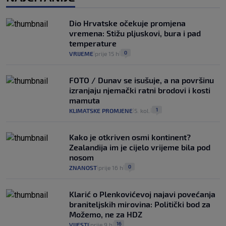
Dio Hrvatske očekuje promjena
vremena: Stižu pljuskovi, bura i pad
temperature
0
VRIJEME
prije 15 h
|
|
FOTO / Dunav se isušuje, a na površinu
izranjaju njemački ratni brodovi i kosti
mamuta
1
KLIMATSKE PROMJENE
5. kol.
|
|
Kako je otkriven osmi kontinent?
Zealandija im je cijelo vrijeme bila pod
nosom
0
ZNANOST
prije 16 h
|
|
Klarić o Plenkovićevoj najavi povećanja
braniteljskih mirovina: Politički bod za
Možemo, ne za HDZ
16
VIJESTI
prije 9 h
|
|