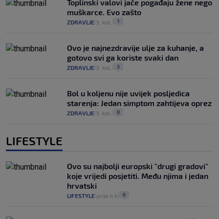
Toplinski valovi jače pogađaju žene nego
muškarce. Evo zašto
1
ZDRAVLJE
3. kol.
|
|
Ovo je najnezdravije ulje za kuhanje, a
gotovo svi ga koriste svaki dan
3
ZDRAVLJE
3. kol.
|
|
Bol u koljenu nije uvijek posljedica
starenja: Jedan simptom zahtijeva oprez
0
ZDRAVLJE
3. kol.
|
|
LIFESTYLE
Ovo su najbolji europski "drugi gradovi"
koje vrijedi posjetiti. Među njima i jedan
hrvatski
0
LIFESTYLE
prije 4 h
|
|