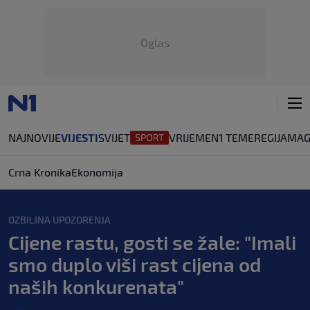
Oglas
NAJNOVIJE
VIJESTI
SVIJET
VRIJEME
N1 TEME
REGIJA
MAG
Crna Kronika
Ekonomija
OZBILJNA UPOZORENJA
Cijene rastu, gosti se žale: "Imali
smo duplo viši rast cijena od
naših konkurenata"