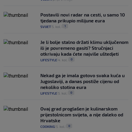
Postavili novi radar na cesti, u samo 10
tjedana prikupio milijune eura
1
SVIJET
5. kol.
|
|
Je li bolje stalno držati klimu uključenom
ili je povremeno gasiti? Stručnjaci
otkrivaju kada ćete najviše uštedjeti
0
LIFESTYLE
4. kol.
|
|
Nekad ga je imala gotovo svaka kuća u
Jugoslaviji, a danas postiže cijenu od
nekoliko stotina eura
0
LIFESTYLE
5. kol.
|
|
Ovaj grad proglašen je kulinarskom
prijestolnicom svijeta, a nije daleko od
Hrvatske
0
COOKING
5. kol.
|
|