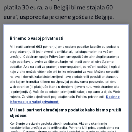
platila 30 eura, a u Belgiji bi me stajala 60
eura", usporedila je cijene gošća iz Belgije.
"Sve je poskupjelo", kratko je ocijenio gost iz
Brinemo o vašoj privatnosti
Njemačke.
Mi i naši partneri
603
pohranjujemo osobne podatke, kao što su podaci o
Žale se i nautičari
pregledavanju ili jedinstveni identifikatori, i pristupamo im na vašem
uređaju. Odabirom opcije Prihvaćam omogućit ćete tehnologije praćenja
koje podržavaju svrhe za čije pružanje mi i naši partneri obrađujemo
podatke. Ako su alati za praćenje onemogućeni, određeni sadržaj i oglasi
Čak se i nautičari žale. U Splitu su za lipanj i
koje vidite možda više neće biti toliko relevantni za vas. Možete se vratiti
na ovaj izbornik kako biste izmijenili svoje odabire ili povukli pristanak u
srpanj zakupili manje vezova.
bilo kojem trenutku klikom na Upravljaj postavkama poveznicu pri dnu
web-stranice [ili plutajuće ikone u donjem lijevom kutu web stranice, ako
je primjenjivo]. Vaši će se odabiri primijeniti kako je opisano u dijelu Web-
"Možemo primijetiti da naši gosti sve manje
mjesto. Za više pojedinosti pogledajte našu Politiku privatnosti.
Dodatne
informacije o vašoj privatnosti
jedu po restoranima, sve više kuhaju po
Mi i naši partneri obrađujemo podatke kako bismo pružili
brodovima. Vidimo po plinskim bocama i po
sljedeće:
količini plina koje im dajemo. Sve više vremena
Korištenje preciznih geolokacijskih podataka. Aktivno skeniranje
karakteristika uređaja za identifikaciju. Pohrana i/ili pristup podacima na
uređaju. Personalizirano oglašavanje i sadržaj, mjerenje oglašavanja i