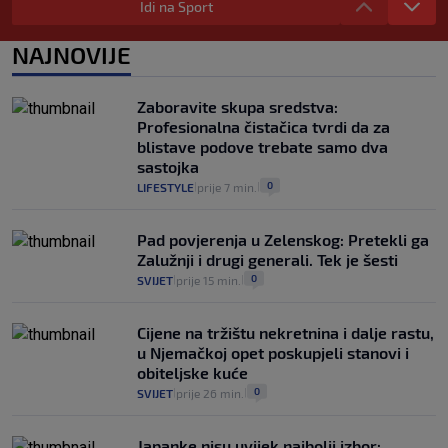
zdravstvenu iskaznicu". Kakva su prava
Idi na Sport
pacijenata izvan mjesta prebivališta?
1
VIJESTI
1. kol.
NAJNOVIJE
|
|
Provjerili smo "što ćemo onda" ako
Plenković na 15 dana ukine mjere: "Ne bi
Zaboravite skupa sredstva:
se dogodilo ništa. Vlada se zaljubila u te
Profesionalna čistačica tvrdi da za
intervencije"
blistave podove trebate samo dva
25
VIJESTI
30. srp.
|
|
sastojka
0
LIFESTYLE
prije 7 min.
|
|
Pad povjerenja u Zelenskog: Pretekli ga
Zalužnji i drugi generali. Tek je šesti
0
SVIJET
prije 15 min.
|
|
Cijene na tržištu nekretnina i dalje rastu,
u Njemačkoj opet poskupjeli stanovi i
obiteljske kuće
0
SVIJET
prije 26 min.
|
|
Japanke nisu uvijek najbolji izbor: