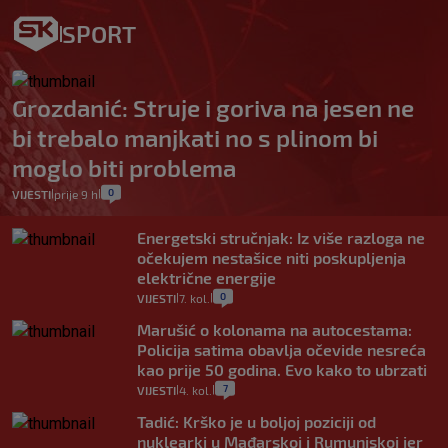
SPORT
Grozdanić: Struje i goriva na jesen ne
bi trebalo manjkati no s plinom bi
moglo biti problema
0
VIJESTI
prije 9 h
|
|
Energetski stručnjak: Iz više razloga ne
očekujem nestašice niti poskupljenja
električne energije
0
VIJESTI
7. kol.
|
|
Marušić o kolonama na autocestama:
Policija satima obavlja očevide nesreća
kao prije 50 godina. Evo kako to ubrzati
7
VIJESTI
4. kol.
|
|
Tadić: Krško je u boljoj poziciji od
nuklearki u Mađarskoj i Rumunjskoj jer