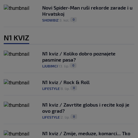
Novi Spider-Man ruši rekorde zarade i u
Hrvatskoj
0
SHOWBIZ
3. kol.
|
|
N1 KVIZ
N1 kviz / Koliko dobro poznajete
pasmine pasa?
0
LJUBIMCI
13. lip.
|
|
N1 kviz / Rock & Roll
0
LIFESTYLE
8. lip.
|
|
N1 kviz / Zavrtite globus i recite koji je
ovo grad?
0
LIFESTYLE
2. lip.
|
|
N1 kviz / Zmije, meduze, komarci... Tko