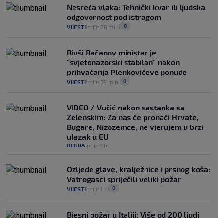
automobilom na Hvar iz Zagreba, a
Nesreća vlaka: Tehnički kvar ili ljudska
koliko iz Osijeka
odgovornost pod istragom
14
VIJESTI
2. kol.
|
|
0
VIJESTI
prije 28 min
|
|
Bivši Račanov ministar je
"svjetonazorski stabilan" nakon
prihvaćanja Plenkovićeve ponude
0
VIJESTI
prije 59 min
|
|
VIDEO / Vučić nakon sastanka sa
Zelenskim: Za nas će pronaći Hrvate,
Bugare, Nizozemce, ne vjerujem u brzi
ulazak u EU
REGIJA
prije 1 h
|
Ozljede glave, kralježnice i prsnog koša:
Vatrogasci spriječili veliki požar
0
VIJESTI
prije 1 h
|
|
Bjesni požar u Italiji: Više od 200 ljudi