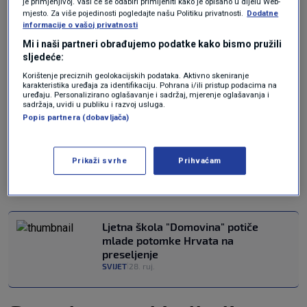
je primjenjivo]. Vaši će se odabiri primijeniti kako je opisano u dijelu Web-
Varaždin
, herojski Vukovar, razvikani antički
mjesto. Za više pojedinosti pogledajte našu Politiku privatnosti.
Dodatne
informacije o vašoj privatnosti
Split
i nezaobilazni "glavni grad svih Hrvata"
Mi i naši partneri obrađujemo podatke kako bismo pružili
gdje se s mladim gostima iz dijaspore ovoga
sljedeće:
Korištenje preciznih geolokacijskih podataka. Aktivno skeniranje
tjedna
susreo i premijer Plenković
.
karakteristika uređaja za identifikaciju. Pohrana i/ili pristup podacima na
uređaju. Personalizirano oglašavanje i sadržaj, mjerenje oglašavanja i
sadržaja, uvidi u publiku i razvoj usluga.
Tom prilikom rekao im je da će u ta dva tjedna
Popis partnera (dobavljača)
"vidjeti više nego mnogi Hrvati koji cijeli život
žive u Hrvatskoj".
Prikaži svrhe
Prihvaćam
Hm. Bome oholo.
Ljetna škola "Domovina" potiče
mlade potomke Hrvata na
preseljenje
SVIJET
28. ruj.
|