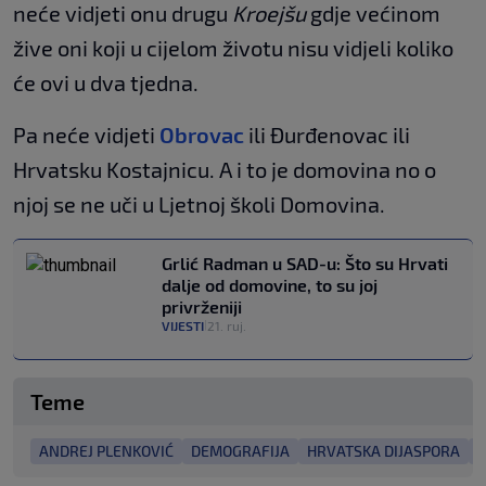
neće vidjeti onu drugu
Kroejšu
gdje većinom
žive oni koji u cijelom životu nisu vidjeli koliko
će ovi u dva tjedna.
Pa neće vidjeti
Obrovac
ili Đurđenovac ili
Hrvatsku Kostajnicu. A i to je domovina no o
njoj se ne uči u Ljetnoj školi Domovina.
Grlić Radman u SAD-u: Što su Hrvati
dalje od domovine, to su joj
privrženiji
VIJESTI
21. ruj.
|
Teme
ANDREJ PLENKOVIĆ
DEMOGRAFIJA
HRVATSKA DIJASPORA
H