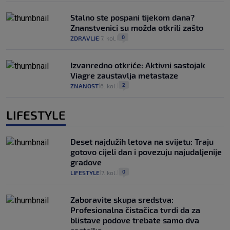
Stalno ste pospani tijekom dana?
Znanstvenici su možda otkrili zašto
0
ZDRAVLJE
7. kol.
|
|
Izvanredno otkriće: Aktivni sastojak
Viagre zaustavlja metastaze
2
ZNANOST
6. kol.
|
|
LIFESTYLE
Deset najdužih letova na svijetu: Traju
gotovo cijeli dan i povezuju najudaljenije
gradove
0
LIFESTYLE
7. kol.
|
|
Zaboravite skupa sredstva:
Profesionalna čistačica tvrdi da za
blistave podove trebate samo dva