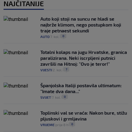
NAJČITANIJE
Auto koji stoji na suncu ne hladi se
najbrže klimom, nego postupkom koji
traje petnaest sekundi
0
AUTO
7. kol.
|
|
Totalni kolaps na jugu Hrvatske, granica
paralizirana. Neki iscrpljeni putnici
završili na Hitnoj: "Ovo je teror!"
7
VIJESTI
2. kol.
|
|
Španjolska Italiji postavila ultimatum:
"Imate dva dana..."
0
SVIJET
7. kol.
|
|
Toplinski val se vraća: Nakon bure, stižu
pljuskovi i grmljavina
0
VRIJEME
prije 8 h
|
|