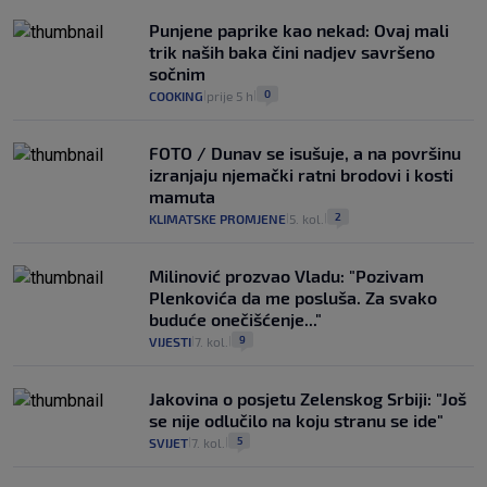
Punjene paprike kao nekad: Ovaj mali
trik naših baka čini nadjev savršeno
sočnim
0
COOKING
prije 5 h
|
|
FOTO / Dunav se isušuje, a na površinu
izranjaju njemački ratni brodovi i kosti
mamuta
2
KLIMATSKE PROMJENE
5. kol.
|
|
Milinović prozvao Vladu: "Pozivam
Plenkovića da me posluša. Za svako
buduće onečišćenje..."
9
VIJESTI
7. kol.
|
|
Jakovina o posjetu Zelenskog Srbiji: "Još
se nije odlučilo na koju stranu se ide"
5
SVIJET
7. kol.
|
|