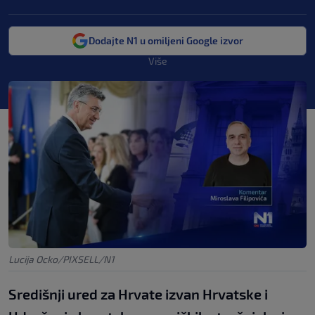
Dodajte N1 u omiljeni Google izvor
Više
Lucija Ocko/PIXSELL/N1
Središnji ured za Hrvate izvan Hrvatske i