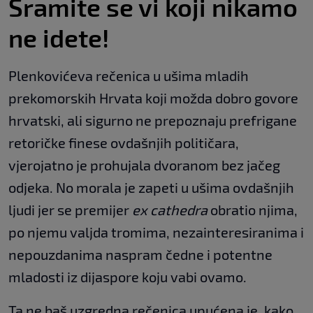
Sramite se vi koji nikamo
ne idete!
Plenkovićeva rečenica u ušima mladih
prekomorskih Hrvata koji možda dobro govore
hrvatski, ali sigurno ne prepoznaju prefrigane
retoričke finese ovdašnjih političara,
vjerojatno je prohujala dvoranom bez jačeg
odjeka. No morala je zapeti u ušima ovdašnjih
ljudi jer se premijer
ex cathedra
obratio njima,
po njemu valjda tromima, nezainteresiranima i
nepouzdanima naspram čedne i potentne
mladosti iz dijaspore koju vabi ovamo.
Ta ne baš uzgredna rečenica upućena je, kako