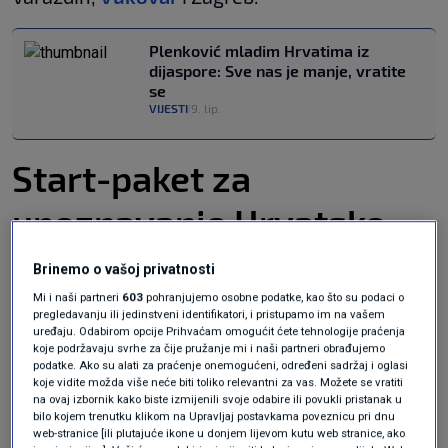
Plenković mladim Hrvatima iz
dijaspore: Sve nas je manje, vratite
se
VIJESTI
9. lip.
|
Start-paket za
upoznavanje Hrvatske
Brinemo o vašoj privatnosti
Izbor mjesta za posjet pradomovini pažljivo je
Mi i naši partneri
603
pohranjujemo osobne podatke, kao što su podaci o
odabran po kataloškom turističkom ključu,
pregledavanju ili jedinstveni identifikatori, i pristupamo im na vašem
uređaju. Odabirom opcije Prihvaćam omogućit ćete tehnologije praćenja
svojevrsnom start-paketu za upoznavanje
koje podržavaju svrhe za čije pružanje mi i naši partneri obrađujemo
podatke. Ako su alati za praćenje onemogućeni, određeni sadržaj i oglasi
Hrvatske: turistički biser Dubrovnik, junački
koje vidite možda više neće biti toliko relevantni za vas. Možete se vratiti
na ovaj izbornik kako biste izmijenili svoje odabire ili povukli pristanak u
Sinj
s viteškom alkom,
Zadar
s "najljepšim
bilo kojem trenutku klikom na Upravljaj postavkama poveznicu pri dnu
zalaskom sunca na svijetu", barokni ušminkani
web-stranice [ili plutajuće ikone u donjem lijevom kutu web stranice, ako