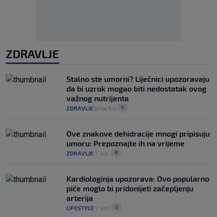
ZDRAVLJE
Stalno ste umorni? Liječnici upozoravaju
da bi uzrok mogao biti nedostatak ovog
važnog nutrijenta
0
ZDRAVLJE
prije 9 h
|
|
Ove znakove dehidracije mnogi pripisuju
umoru: Prepoznajte ih na vrijeme
0
ZDRAVLJE
7. kol.
|
|
Kardiologinja upozorava: Ovo popularno
piće moglo bi pridonijeti začepljenju
arterija
2
LIFESTYLE
7. kol.
|
|