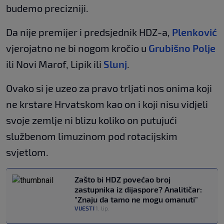
budemo precizniji.
Da nije premijer i predsjednik HDZ-a,
Plenković
vjerojatno ne bi nogom kročio u
Grubišno Polje
ili Novi Marof, Lipik ili
Slunj
.
Ovako si je uzeo za pravo trljati nos onima koji
ne krstare Hrvatskom kao on i koji nisu vidjeli
svoje zemlje ni blizu koliko on putujući
službenom limuzinom pod rotacijskim
svjetlom.
Zašto bi HDZ povećao broj
zastupnika iz dijaspore? Analitičar:
"Znaju da tamo ne mogu omanuti"
VIJESTI
1. lip.
|