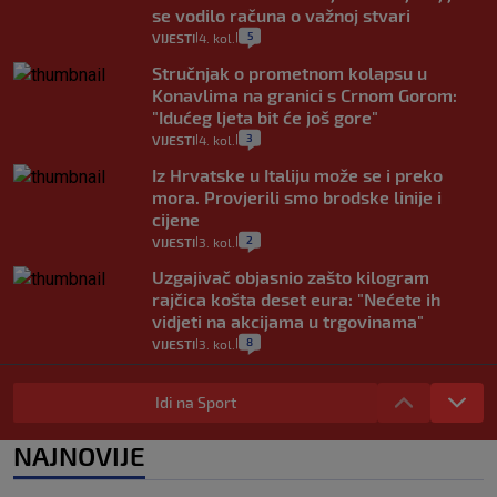
se vodilo računa o važnoj stvari
5
VIJESTI
4. kol.
|
|
Stručnjak o prometnom kolapsu u
Konavlima na granici s Crnom Gorom:
"Idućeg ljeta bit će još gore"
3
VIJESTI
4. kol.
|
|
Iz Hrvatske u Italiju može se i preko
mora. Provjerili smo brodske linije i
cijene
2
VIJESTI
3. kol.
|
|
Uzgajivač objasnio zašto kilogram
rajčica košta deset eura: "Nećete ih
vidjeti na akcijama u trgovinama"
8
VIJESTI
3. kol.
|
|
Selidba je jedno od stresnijih iskustava.
Evo aktualnih cijena i nekoliko savjeta
Idi na Sport
da prođe što lakše i jeftinije
0
VIJESTI
2. kol.
NAJNOVIJE
|
|
Izračunali smo koliko košta putovanje