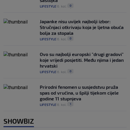
sastojka
0
LIFESTYLE
6. kol.
|
|
Japanke nisu uvijek najbolji izbor:
Stručnjaci otkrivaju koja je ljetna obuća
bolja za stopala
0
LIFESTYLE
6. kol.
|
|
Ovo su najbolji europski "drugi gradovi"
koje vrijedi posjetiti. Među njima i jedan
hrvatski
0
LIFESTYLE
6. kol.
|
|
Prirodni fenomen u susjedstvu pruža
spas od vrućina, u špilji tijekom cijele
godine 11 stupnjeva
1
LIFESTYLE
6. kol.
|
|
SHOWBIZ