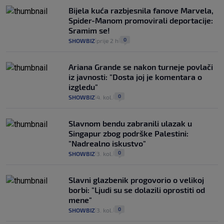
Bijela kuća razbjesnila fanove Marvela,
Spider-Manom promovirali deportacije:
Sramim se!
0
SHOWBIZ
prije 2 h
|
|
Ariana Grande se nakon turneje povlači
iz javnosti: "Dosta joj je komentara o
izgledu"
0
SHOWBIZ
4. kol.
|
|
Slavnom bendu zabranili ulazak u
Singapur zbog podrške Palestini:
"Nadrealno iskustvo"
0
SHOWBIZ
3. kol.
|
|
Slavni glazbenik progovorio o velikoj
borbi: "Ljudi su se dolazili oprostiti od
mene"
0
SHOWBIZ
3. kol.
|
|