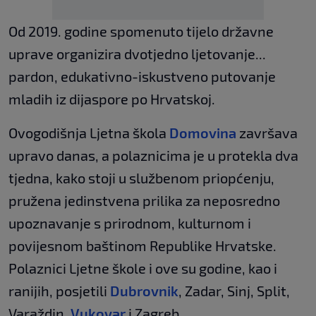
Od 2019. godine spomenuto tijelo državne
uprave organizira dvotjedno ljetovanje...
pardon, edukativno-iskustveno putovanje
mladih iz dijaspore po Hrvatskoj.
Ovogodišnja Ljetna škola
Domovina
završava
upravo danas, a polaznicima je u protekla dva
tjedna, kako stoji u službenom priopćenju,
pružena jedinstvena prilika za neposredno
upoznavanje s prirodnom, kulturnom i
povijesnom baštinom Republike Hrvatske.
Polaznici Ljetne škole i ove su godine, kao i
ranijih, posjetili
Dubrovnik
, Zadar, Sinj, Split,
Varaždin,
Vukovar
i Zagreb.