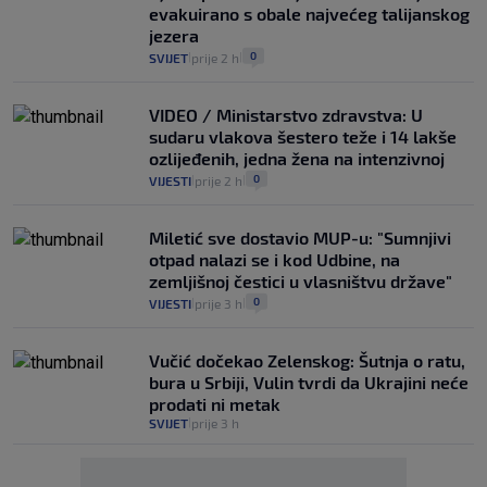
evakuirano s obale najvećeg talijanskog
jezera
0
SVIJET
prije 2 h
|
|
VIDEO / Ministarstvo zdravstva: U
sudaru vlakova šestero teže i 14 lakše
ozlijeđenih, jedna žena na intenzivnoj
0
VIJESTI
prije 2 h
|
|
Miletić sve dostavio MUP-u: "Sumnjivi
otpad nalazi se i kod Udbine, na
zemljišnoj čestici u vlasništvu države"
0
VIJESTI
prije 3 h
|
|
Vučić dočekao Zelenskog: Šutnja o ratu,
bura u Srbiji, Vulin tvrdi da Ukrajini neće
prodati ni metak
SVIJET
prije 3 h
|