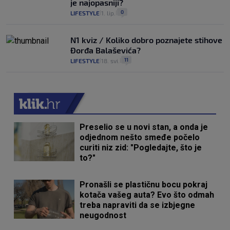
je najopasniji?
0
LIFESTYLE
1. lip.
|
|
N1 kviz / Koliko dobro poznajete stihove
Đorđa Balaševića?
11
LIFESTYLE
18. svi.
|
|
Preselio se u novi stan, a onda je
odjednom nešto smeđe počelo
curiti niz zid: "Pogledajte, što je
to?"
Pronašli se plastičnu bocu pokraj
kotača vašeg auta? Evo što odmah
treba napraviti da se izbjegne
neugodnost