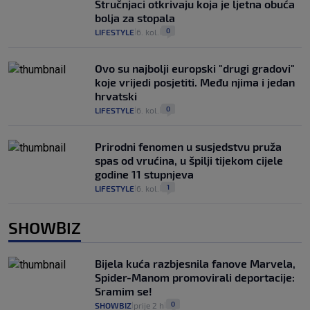
Stručnjaci otkrivaju koja je ljetna obuća
bolja za stopala
0
LIFESTYLE
6. kol.
|
|
Ovo su najbolji europski "drugi gradovi"
koje vrijedi posjetiti. Među njima i jedan
hrvatski
0
LIFESTYLE
6. kol.
|
|
Prirodni fenomen u susjedstvu pruža
spas od vrućina, u špilji tijekom cijele
godine 11 stupnjeva
1
LIFESTYLE
6. kol.
|
|
SHOWBIZ
Bijela kuća razbjesnila fanove Marvela,
Spider-Manom promovirali deportacije:
Sramim se!
0
SHOWBIZ
prije 2 h
|
|