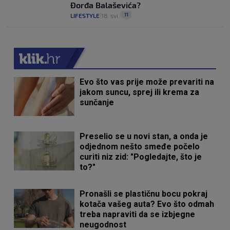
Đorđa Balaševića?
11
LIFESTYLE
18. svi.
|
|
Evo što vas prije može prevariti na
jakom suncu, sprej ili krema za
sunčanje
Preselio se u novi stan, a onda je
odjednom nešto smeđe počelo
curiti niz zid: "Pogledajte, što je
to?"
Pronašli se plastičnu bocu pokraj
kotača vašeg auta? Evo što odmah
treba napraviti da se izbjegne
neugodnost