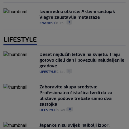
Izvanredno otkriće: Aktivni sastojak
Viagre zaustavlja metastaze
2
ZNANOST
6. kol.
|
|
LIFESTYLE
Deset najdužih letova na svijetu: Traju
gotovo cijeli dan i povezuju najudaljenije
gradove
0
LIFESTYLE
7. kol.
|
|
Zaboravite skupa sredstva:
Profesionalna čistačica tvrdi da za
blistave podove trebate samo dva
sastojka
0
LIFESTYLE
6. kol.
|
|
Japanke nisu uvijek najbolji izbor: