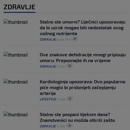
ZDRAVLJE
Stalno ste umorni? Liječnici upozoravaju
da bi uzrok mogao biti nedostatak ovog
važnog nutrijenta
0
ZDRAVLJE
prije 10 h
|
|
Ove znakove dehidracije mnogi pripisuju
umoru: Prepoznajte ih na vrijeme
0
ZDRAVLJE
7. kol.
|
|
Kardiologinja upozorava: Ovo popularno
piće moglo bi pridonijeti začepljenju
arterija
2
LIFESTYLE
7. kol.
|
|
Stalno ste pospani tijekom dana?
Znanstvenici su možda otkrili zašto
0
ZDRAVLJE
7. kol.
|
|