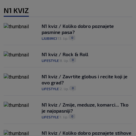
N1 KVIZ
N1 kviz / Koliko dobro poznajete
pasmine pasa?
0
LJUBIMCI
13. lip.
|
|
N1 kviz / Rock & Roll
0
LIFESTYLE
8. lip.
|
|
N1 kviz / Zavrtite globus i recite koji je
ovo grad?
0
LIFESTYLE
2. lip.
|
|
N1 kviz / Zmije, meduze, komarci... Tko
je najopasniji?
0
LIFESTYLE
1. lip.
|
|
N1 kviz / Koliko dobro poznajete stihove