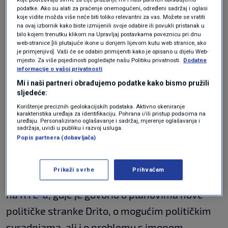
podatke. Ako su alati za praćenje onemogućeni, određeni sadržaj i oglasi
poteze.
koje vidite možda više neće biti toliko relevantni za vas. Možete se vratiti
na ovaj izbornik kako biste izmijenili svoje odabire ili povukli pristanak u
bilo kojem trenutku klikom na Upravljaj postavkama poveznicu pri dnu
'Želimo naglasiti da nemamo nikakve veze s
web-stranice [ili plutajuće ikone u donjem lijevom kutu web stranice, ako
je primjenjivo]. Vaši će se odabiri primijeniti kako je opisano u dijelu Web-
njima. Iako je mjesec dana do našeg najvećeg
mjesto. Za više pojedinosti pogledajte našu Politiku privatnosti.
Dodatne
informacije o vašoj privatnosti
festivala, očito se s razlogom ovo ime koristi u
Mi i naši partneri obrađujemo podatke kako bismo pružili
krive svrhe. Iza ovih plakata stoji određena
sljedeće:
politička stranka. O daljnjim koracima i razvoju
Korištenje preciznih geolokacijskih podataka. Aktivno skeniranje
karakteristika uređaja za identifikaciju. Pohrana i/ili pristup podacima na
situacije pravovremeno ćemo vas obavijestiti',
uređaju. Personalizirano oglašavanje i sadržaj, mjerenje oglašavanja i
sadržaja, uvidi u publiku i razvoj usluga.
poručila je na Instagramu produkcijska kuća
Popis partnera (dobavljača)
Yem.
Prikaži svrhe
Prihvaćam
Saborski zastupnik Nino Raspudić
gostovao je
na
RTL-u
, gdje je govorio o planovima nove
političke stranke Drito, o mogućim političkim
suradnjama, ali i o problemu s imenom.