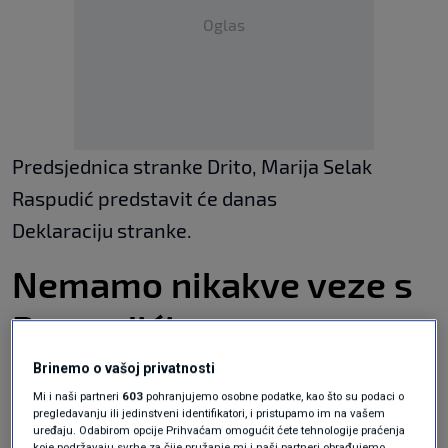
Oglas
Predsjednica stranke Drito, Marija Selak
Raspudić predstavit će danas
Deklaraciju stranke.
Nemamo nikakve veze s
Raspudićima
Brinemo o vašoj privatnosti
No, zbog imena reagirali su iz produkcijske
Mi i naši partneri
603
pohranjujemo osobne podatke, kao što su podaci o
kuće, koja već deset godina organizira glazbeni
pregledavanju ili jedinstveni identifikatori, i pristupamo im na vašem
uređaju. Odabirom opcije Prihvaćam omogućit ćete tehnologije praćenja
festival istog imena - 'Drito' i najavili daljnje
koje podržavaju svrhe za čije pružanje mi i naši partneri obrađujemo