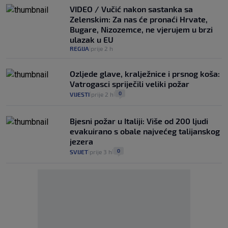
VIDEO / Vučić nakon sastanka sa
Zelenskim: Za nas će pronaći Hrvate,
Bugare, Nizozemce, ne vjerujem u brzi
ulazak u EU
REGIJA
prije 2 h
|
Ozljede glave, kralježnice i prsnog koša:
Vatrogasci spriječili veliki požar
0
VIJESTI
prije 2 h
|
|
Bjesni požar u Italiji: Više od 200 ljudi
evakuirano s obale najvećeg talijanskog
jezera
0
SVIJET
prije 3 h
|
|