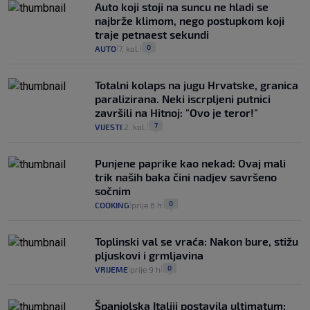
Auto koji stoji na suncu ne hladi se
najbrže klimom, nego postupkom koji
traje petnaest sekundi
0
AUTO
7. kol.
|
|
Totalni kolaps na jugu Hrvatske, granica
paralizirana. Neki iscrpljeni putnici
završili na Hitnoj: "Ovo je teror!"
7
VIJESTI
2. kol.
|
|
Punjene paprike kao nekad: Ovaj mali
trik naših baka čini nadjev savršeno
sočnim
0
COOKING
prije 6 h
|
|
Toplinski val se vraća: Nakon bure, stižu
pljuskovi i grmljavina
0
VRIJEME
prije 9 h
|
|
Španjolska Italiji postavila ultimatum: