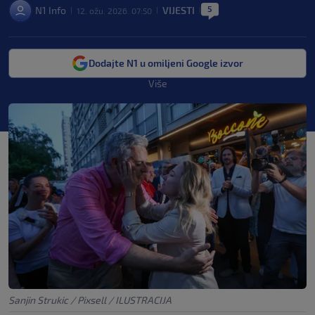
5
N1 Info
VIJESTI
12. ožu. 2026. 07:50
|
|
|
Dodajte N1 u omiljeni Google izvor
Više
Sanjin Strukic / Pixsell / ILUSTRACIJA