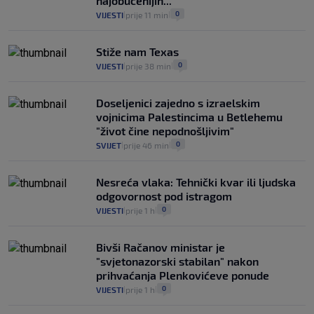
najobučenijih..."
0
VIJESTI
prije 11 min
|
|
Stiže nam Texas
0
VIJESTI
prije 38 min
|
|
Doseljenici zajedno s izraelskim
vojnicima Palestincima u Betlehemu
"život čine nepodnošljivim"
0
SVIJET
prije 46 min
|
|
Nesreća vlaka: Tehnički kvar ili ljudska
odgovornost pod istragom
0
VIJESTI
prije 1 h
|
|
Bivši Račanov ministar je
"svjetonazorski stabilan" nakon
prihvaćanja Plenkovićeve ponude
0
VIJESTI
prije 1 h
|
|