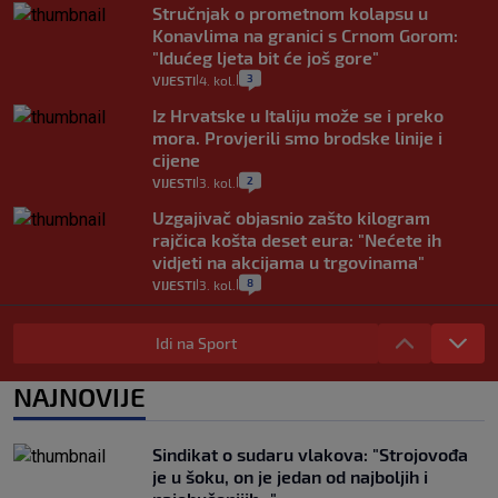
Stručnjak o prometnom kolapsu u
Konavlima na granici s Crnom Gorom:
"Idućeg ljeta bit će još gore"
3
VIJESTI
4. kol.
|
|
Iz Hrvatske u Italiju može se i preko
mora. Provjerili smo brodske linije i
cijene
2
VIJESTI
3. kol.
|
|
Uzgajivač objasnio zašto kilogram
rajčica košta deset eura: "Nećete ih
vidjeti na akcijama u trgovinama"
8
VIJESTI
3. kol.
|
|
Selidba je jedno od stresnijih iskustava.
Evo aktualnih cijena i nekoliko savjeta
Idi na Sport
da prođe što lakše i jeftinije
0
VIJESTI
2. kol.
NAJNOVIJE
|
|
Izračunali smo koliko košta putovanje
automobilom na Hvar iz Zagreba, a
Sindikat o sudaru vlakova: "Strojovođa
koliko iz Osijeka
je u šoku, on je jedan od najboljih i
14
VIJESTI
2. kol.
|
|