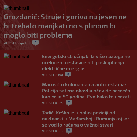
Grozdanić: Struje i goriva na jesen ne
bi trebalo manjkati no s plinom bi
moglo biti problema
0
VIJESTI
prije 10 h
|
|
Energetski stručnjak: Iz više razloga ne
očekujem nestašice niti poskupljenja
električne energije
0
VIJESTI
7. kol.
|
|
Marušić o kolonama na autocestama:
Policija satima obavlja očevide nesreća
kao prije 50 godina. Evo kako to ubrzati
7
VIJESTI
4. kol.
|
|
Tadić: Krško je u boljoj poziciji od
nuklearki u Mađarskoj i Rumunjskoj jer
se vodilo računa o važnoj stvari
5
VIJESTI
4. kol.
|
|