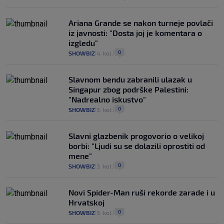
Ariana Grande se nakon turneje povlači
iz javnosti: "Dosta joj je komentara o
izgledu"
0
SHOWBIZ
4. kol.
|
|
Slavnom bendu zabranili ulazak u
Singapur zbog podrške Palestini:
"Nadrealno iskustvo"
0
SHOWBIZ
3. kol.
|
|
Slavni glazbenik progovorio o velikoj
borbi: "Ljudi su se dolazili oprostiti od
mene"
0
SHOWBIZ
3. kol.
|
|
Novi Spider-Man ruši rekorde zarade i u
Hrvatskoj
0
SHOWBIZ
3. kol.
|
|