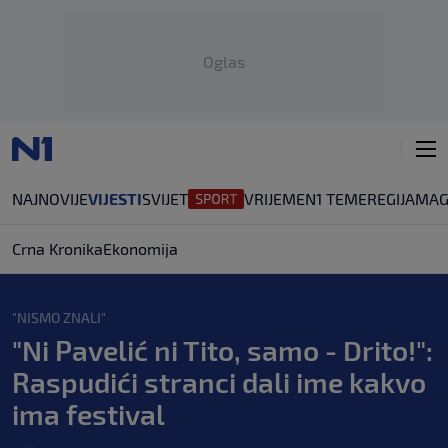
Oglas
NAJNOVIJE
VIJESTI
SVIJET
VRIJEME
N1 TEME
REGIJA
MAG
Crna Kronika
Ekonomija
"NISMO ZNALI"
"Ni Pavelić ni Tito, samo - Drito!":
Raspudići stranci dali ime kakvo
ima festival