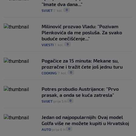
"Imate dva dana..."
0
SVIJET
7. kol.
|
|
Milinović prozvao Vladu: "Pozivam
Plenkovića da me posluša. Za svako
buduće onečišćenje..."
9
VIJESTI
7. kol.
|
|
Pogačice za 15 minuta: Mekane su,
prozračne i tražit ćete još jednu turu
0
COOKING
7. kol.
|
|
Potres probudio Austrijance: "Prvo
prasak, a onda se kuća zatresla"
0
SVIJET
prije 5 h
|
|
Jedan od najpopularnijih: Ovaj model
Golfa više ne možete kupiti u Hrvatskoj
0
AUTO
prije 6 h
|
|