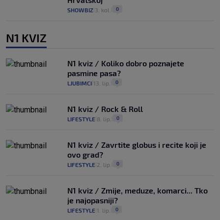
0
SHOWBIZ
3. kol.
|
|
N1 KVIZ
N1 kviz / Koliko dobro poznajete
pasmine pasa?
0
LJUBIMCI
13. lip.
|
|
N1 kviz / Rock & Roll
0
LIFESTYLE
8. lip.
|
|
N1 kviz / Zavrtite globus i recite koji je
ovo grad?
0
LIFESTYLE
2. lip.
|
|
N1 kviz / Zmije, meduze, komarci... Tko
je najopasniji?
0
LIFESTYLE
1. lip.
|
|