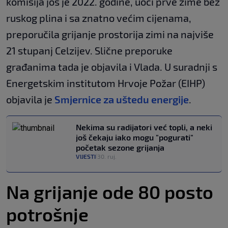
komisija još je 2022. godine, uoči prve zime bez
ruskog plina i sa znatno većim cijenama,
preporučila grijanje prostorija zimi na najviše
21 stupanj Celzijev. Slične preporuke
građanima tada je objavila i Vlada. U suradnji s
Energetskim institutom Hrvoje Požar (EIHP)
objavila je
Smjernice za uštedu energije
.
Nekima su radijatori već topli, a neki
još čekaju iako mogu "pogurati"
početak sezone grijanja
VIJESTI
30. ruj.
|
Na grijanje ode 80 posto
potrošnje