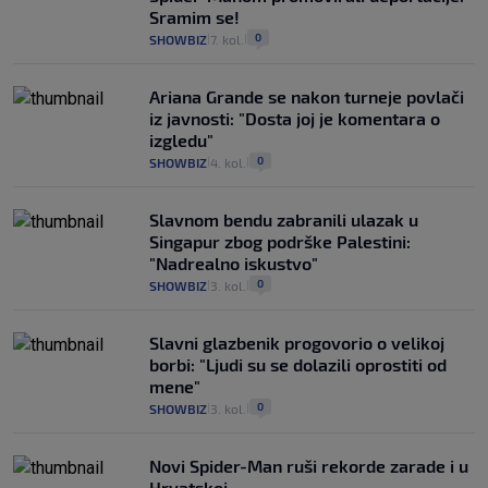
Sramim se!
0
SHOWBIZ
7. kol.
|
|
Ariana Grande se nakon turneje povlači
iz javnosti: "Dosta joj je komentara o
izgledu"
0
SHOWBIZ
4. kol.
|
|
Slavnom bendu zabranili ulazak u
Singapur zbog podrške Palestini:
"Nadrealno iskustvo"
0
SHOWBIZ
3. kol.
|
|
Slavni glazbenik progovorio o velikoj
borbi: "Ljudi su se dolazili oprostiti od
mene"
0
SHOWBIZ
3. kol.
|
|
Novi Spider-Man ruši rekorde zarade i u
Hrvatskoj