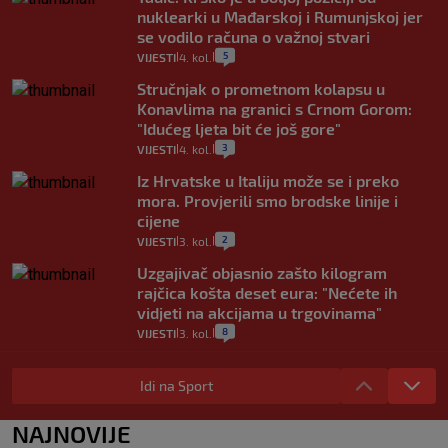
nuklearki u Mađarskoj i Rumunjskoj jer
se vodilo računa o važnoj stvari
5
VIJESTI
4. kol.
|
|
Stručnjak o prometnom kolapsu u
Konavlima na granici s Crnom Gorom:
"Idućeg ljeta bit će još gore"
3
VIJESTI
4. kol.
|
|
Iz Hrvatske u Italiju može se i preko
mora. Provjerili smo brodske linije i
cijene
2
VIJESTI
3. kol.
|
|
Uzgajivač objasnio zašto kilogram
rajčica košta deset eura: "Nećete ih
vidjeti na akcijama u trgovinama"
8
VIJESTI
3. kol.
|
|
Selidba je jedno od stresnijih iskustava.
Evo aktualnih cijena i nekoliko savjeta
Idi na Sport
da prođe što lakše i jeftinije
0
VIJESTI
2. kol.
NAJNOVIJE
|
|