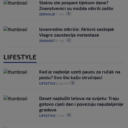
Stalno ste pospani tijekom dana?
Znanstvenici su možda otkrili zašto
0
ZDRAVLJE
7. kol.
|
|
Izvanredno otkriće: Aktivni sastojak
Viagre zaustavlja metastaze
2
ZNANOST
6. kol.
|
|
LIFESTYLE
Kad je najbolje uzeti pauzu za ručak na
poslu? Evo što kažu stručnjaci
0
LIFESTYLE
prije 4 h
|
|
Deset najdužih letova na svijetu: Traju
gotovo cijeli dan i povezuju najudaljenije
gradove
0
LIFESTYLE
7. kol.
|
|