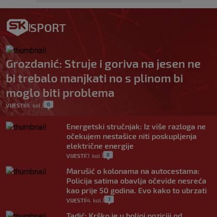
SPORT
Grozdanić: Struje i goriva na jesen ne
bi trebalo manjkati no s plinom bi
moglo biti problema
0
VIJESTI
8. kol.
|
|
Energetski stručnjak: Iz više razloga ne
očekujem nestašice niti poskupljenja
električne energije
0
VIJESTI
7. kol.
|
|
Marušić o kolonama na autocestama:
Policija satima obavlja očevide nesreća
kao prije 50 godina. Evo kako to ubrzati
7
VIJESTI
4. kol.
|
|
Tadić: Krško je u boljoj poziciji od