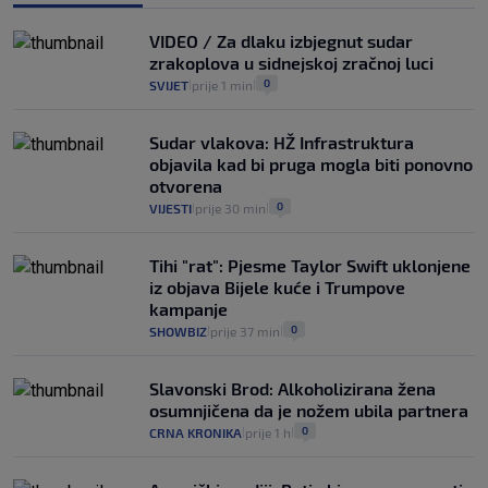
Izračunali smo koliko košta putovanje
automobilom na Hvar iz Zagreba, a
VIDEO / Za dlaku izbjegnut sudar
koliko iz Osijeka
zrakoplova u sidnejskoj zračnoj luci
14
VIJESTI
2. kol.
|
|
0
SVIJET
prije 1 min
|
|
Sudar vlakova: HŽ Infrastruktura
objavila kad bi pruga mogla biti ponovno
otvorena
0
VIJESTI
prije 30 min
|
|
Tihi "rat": Pjesme Taylor Swift uklonjene
iz objava Bijele kuće i Trumpove
kampanje
0
SHOWBIZ
prije 37 min
|
|
Slavonski Brod: Alkoholizirana žena
osumnjičena da je nožem ubila partnera
0
CRNA KRONIKA
prije 1 h
|
|