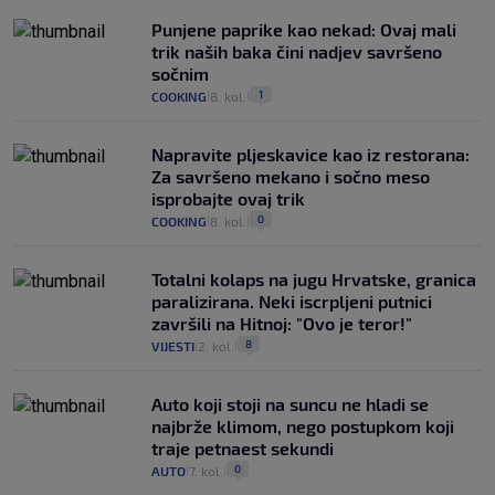
Punjene paprike kao nekad: Ovaj mali
trik naših baka čini nadjev savršeno
sočnim
1
COOKING
8. kol.
|
|
Napravite pljeskavice kao iz restorana:
Za savršeno mekano i sočno meso
isprobajte ovaj trik
0
COOKING
8. kol.
|
|
Totalni kolaps na jugu Hrvatske, granica
paralizirana. Neki iscrpljeni putnici
završili na Hitnoj: "Ovo je teror!"
8
VIJESTI
2. kol.
|
|
Auto koji stoji na suncu ne hladi se
najbrže klimom, nego postupkom koji
traje petnaest sekundi
0
AUTO
7. kol.
|
|