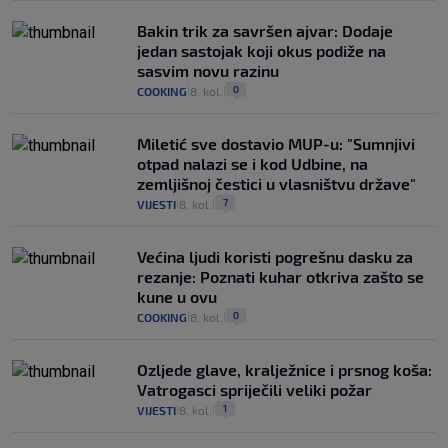
Bakin trik za savršen ajvar: Dodaje
jedan sastojak koji okus podiže na
sasvim novu razinu
0
COOKING
8. kol.
|
|
Miletić sve dostavio MUP-u: "Sumnjivi
otpad nalazi se i kod Udbine, na
zemljišnoj čestici u vlasništvu države"
7
VIJESTI
8. kol.
|
|
Većina ljudi koristi pogrešnu dasku za
rezanje: Poznati kuhar otkriva zašto se
kune u ovu
0
COOKING
8. kol.
|
|
Ozljede glave, kralježnice i prsnog koša:
Vatrogasci spriječili veliki požar
1
VIJESTI
8. kol.
|
|