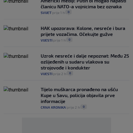
Američki mediji: Putin bi mogao napasti
članicu NATO-a vojnicima bez oznaka
0
SVIJET
prije 1 h
|
|
HAK upozorava: Kolone, nesreće i bura
prijete vozačima. Očekujte gužve
0
VIJESTI
prije 1 h
|
|
Uzrok nesreće i dalje nepoznat: Među 25
ozlijeđenih u sudaru vlakova su
strojovođe i kondukter
0
VIJESTI
prije 2 h
|
|
Tijelo muškarca pronađeno na ušću
Kupe u Savu, policija objavila prve
informacije
0
CRNA KRONIKA
prije 2 h
|
|