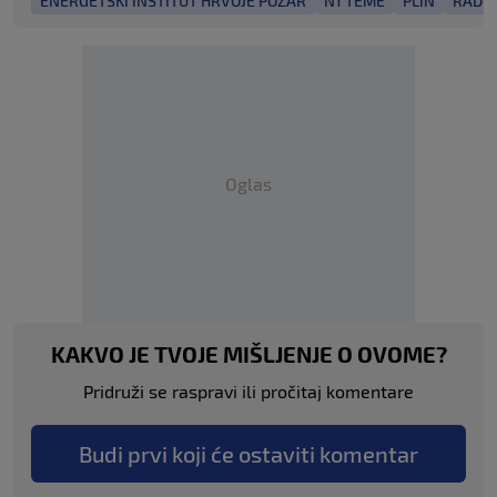
ENERGETSKI INSTITUT HRVOJE POŽAR
N1 TEME
PLIN
RADIJ
Oglas
KAKVO JE TVOJE MIŠLJENJE O OVOME?
Pridruži se raspravi ili pročitaj komentare
Budi prvi koji će ostaviti komentar