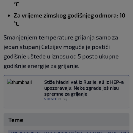
°C
Za vrijeme zimskog godišnjeg odmora: 10
°C
Smanjenjem temperature grijanja samo za
jedan stupanj Celzijev moguće je postići
godišnje uštede u iznosu od 5 posto ukupne
godišnje energije za grijanje.
Stiže hladni val iz Rusije, ali iz HEP-a
upozoravaju: Neke zgrade još nisu
spremne za grijanje
VIJESTI
30. ruj.
|
Teme