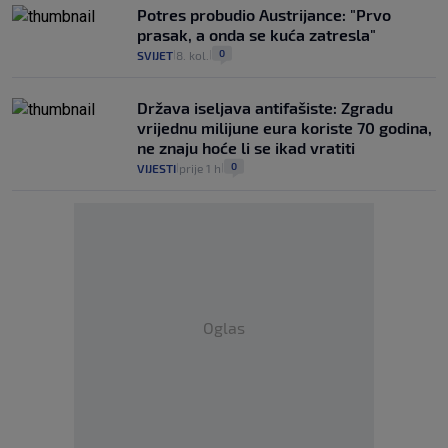
Potres probudio Austrijance: "Prvo
prasak, a onda se kuća zatresla"
0
SVIJET
8. kol.
|
|
Država iseljava antifašiste: Zgradu
vrijednu milijune eura koriste 70 godina,
ne znaju hoće li se ikad vratiti
0
VIJESTI
prije 1 h
|
|
Oglas