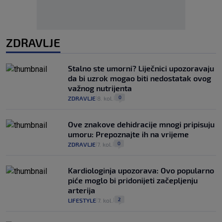
ZDRAVLJE
Stalno ste umorni? Liječnici upozoravaju
da bi uzrok mogao biti nedostatak ovog
važnog nutrijenta
0
ZDRAVLJE
8. kol.
|
|
Ove znakove dehidracije mnogi pripisuju
umoru: Prepoznajte ih na vrijeme
0
ZDRAVLJE
7. kol.
|
|
Kardiologinja upozorava: Ovo popularno
piće moglo bi pridonijeti začepljenju
arterija
2
LIFESTYLE
7. kol.
|
|