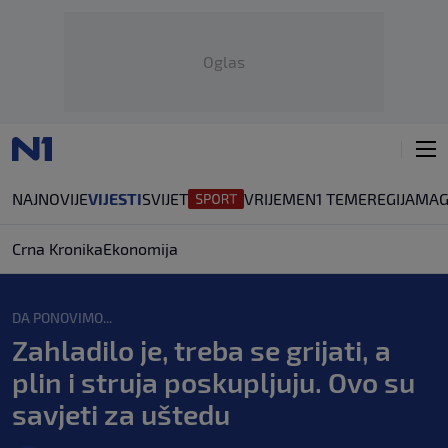
Oglas
NAJNOVIJE
VIJESTI
SVIJET
VRIJEME
N1 TEME
REGIJA
MAG
Crna Kronika
Ekonomija
DA PONOVIMO...
Zahladilo je, treba se grijati, a
plin i struja poskupljuju. Ovo su
savjeti za uštedu