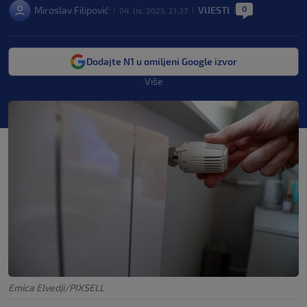
0
Miroslav Filipović
VIJESTI
04. lis. 2025. 21:37
|
|
|
Dodajte N1 u omiljeni Google izvor
Više
Emica Elvedji/PIXSELL