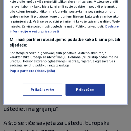
subvencije
kućanstvima za prirodni plin, a od 1.
koje vidite možda više neće biti toliko relevantni za vas. Možete se vratiti
na ovaj izbornik kako biste izmijenili svoje odabire ili povukli pristanak u
studenoga i za električnu energiju (u drugoj fazi
bilo kojem trenutku klikom na Upravljaj postavkama poveznicu pri dnu
web-stranice [ili plutajuće ikone u donjem lijevom kutu web stranice, ako
i od 1. siječnja) pa bi, prema grubom izračunu,
je primjenjivo]. Vaši će se odabiri primijeniti kako je opisano u dijelu Web-
mjesto. Za više pojedinosti pogledajte našu Politiku privatnosti.
Dodatne
računi za ta dva energenta trebali
biti viši za
informacije o vašoj privatnosti
četiri odnosno pet eura
.
Mi i naši partneri obrađujemo podatke kako bismo pružili
sljedeće:
Dok iz Vlade poručuju da se smanjivanje
Korištenje preciznih geolokacijskih podataka. Aktivno skeniranje
karakteristika uređaja za identifikaciju. Pohrana i/ili pristup podacima na
subvencije provodi postupno kako ne bi
uređaju. Personalizirano oglašavanje i sadržaj, mjerenje oglašavanja i
sadržaja, uvidi u publiku i razvoj usluga.
izazvalo prevelike šokove, predsjednica
Popis partnera (dobavljača)
Sindikata umirovljenika Hrvatske (SUH)
Višnja
Stanišić
već je savjetovala
umirovljenicima
da
Prikaži svrhe
Prihvaćam
"kupe nešto više deka jer će jedino tako
uštedjeti na grijanju".
A što se tiče savjeta za uštedu, Europska