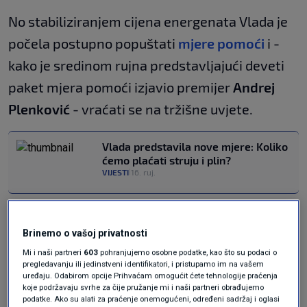
No stabiliziranjem cijena energenata Vlada je
počela postupno popuštati
mjere pomoći
i -
kako je sredinom rujna predstavljajući deveti
paket mjera pomoći izjavio premijer
Andrej
Plenković
- vraćati se na tržišne uvjete.
Vlada predstavila nove mjere: Koliko
ćemo plaćati struju i plin?
VIJESTI
16. ruj.
|
Manje subvencije, veći
Brinemo o vašoj privatnosti
računi
Mi i naši partneri
603
pohranjujemo osobne podatke, kao što su podaci o
pregledavanju ili jedinstveni identifikatori, i pristupamo im na vašem
uređaju. Odabirom opcije Prihvaćam omogućit ćete tehnologije praćenja
S prvim danom listopada smanjuju se Vladine
koje podržavaju svrhe za čije pružanje mi i naši partneri obrađujemo
podatke. Ako su alati za praćenje onemogućeni, određeni sadržaj i oglasi