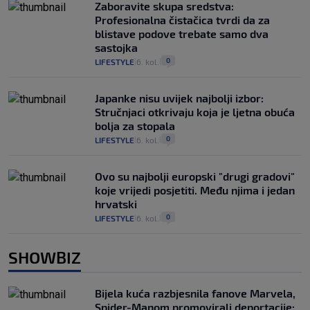
Zaboravite skupa sredstva:
Profesionalna čistačica tvrdi da za
blistave podove trebate samo dva
sastojka
0
LIFESTYLE
6. kol.
|
|
Japanke nisu uvijek najbolji izbor:
Stručnjaci otkrivaju koja je ljetna obuća
bolja za stopala
0
LIFESTYLE
6. kol.
|
|
Ovo su najbolji europski "drugi gradovi"
koje vrijedi posjetiti. Među njima i jedan
hrvatski
0
LIFESTYLE
6. kol.
|
|
SHOWBIZ
Bijela kuća razbjesnila fanove Marvela,
Spider-Manom promovirali deportacije: