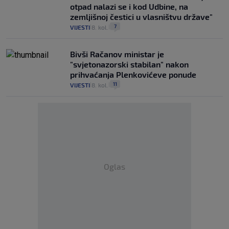
otpad nalazi se i kod Udbine, na
zemljišnoj čestici u vlasništvu države"
7
VIJESTI
8. kol.
|
|
Bivši Račanov ministar je
"svjetonazorski stabilan" nakon
prihvaćanja Plenkovićeve ponude
11
VIJESTI
8. kol.
|
|
Oglas