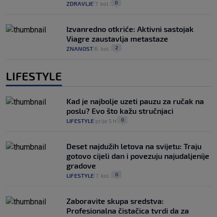
0
ZDRAVLJE
7. kol.
|
|
Izvanredno otkriće: Aktivni sastojak
Viagre zaustavlja metastaze
2
ZNANOST
6. kol.
|
|
LIFESTYLE
Kad je najbolje uzeti pauzu za ručak na
poslu? Evo što kažu stručnjaci
0
LIFESTYLE
prije 5 h
|
|
Deset najdužih letova na svijetu: Traju
gotovo cijeli dan i povezuju najudaljenije
gradove
0
LIFESTYLE
7. kol.
|
|
Zaboravite skupa sredstva:
Profesionalna čistačica tvrdi da za