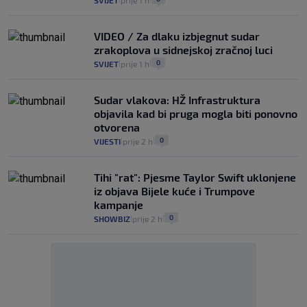
VIDEO / Za dlaku izbjegnut sudar
zrakoplova u sidnejskoj zračnoj luci
0
SVIJET
prije 1 h
|
|
Sudar vlakova: HŽ Infrastruktura
objavila kad bi pruga mogla biti ponovno
otvorena
0
VIJESTI
prije 2 h
|
|
Tihi "rat": Pjesme Taylor Swift uklonjene
iz objava Bijele kuće i Trumpove
kampanje
0
SHOWBIZ
prije 2 h
|
|