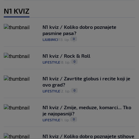
N1 KVIZ
N1 kviz / Koliko dobro poznajete
pasmine pasa?
0
LJUBIMCI
13. lip.
|
|
N1 kviz / Rock & Roll
0
LIFESTYLE
8. lip.
|
|
N1 kviz / Zavrtite globus i recite koji je
ovo grad?
0
LIFESTYLE
2. lip.
|
|
N1 kviz / Zmije, meduze, komarci... Tko
je najopasniji?
0
LIFESTYLE
1. lip.
|
|
N1 kviz / Koliko dobro poznajete stihove