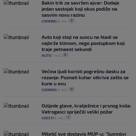
Bakin trik za savršen ajvar: Dodaje
jedan sastojak koji okus podiže na
sasvim novu razinu
0
COOKING
8. kol.
|
|
Auto koji stoji na suncu ne hladi se
najbrže klimom, nego postupkom koji
traje petnaest sekundi
0
AUTO
7. kol.
|
|
Većina ljudi koristi pogrešnu dasku za
rezanje: Poznati kuhar otkriva zašto se
kune u ovu
0
COOKING
8. kol.
|
|
Ozljede glave, kralježnice i prsnog koša:
Vatrogasci spriječili veliki požar
1
VIJESTI
8. kol.
|
|
Miletić sve dostavio MUP-u: "Sumnjivi