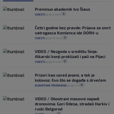
Izračunali smo koliko košta putovanje
automobilom na Hvar iz Zagreba, a
Preminuo akademik Ivo Šlaus
koliko iz Osijeka
0
VIJESTI
prije 3 min
|
|
14
VIJESTI
2. kol.
|
|
Četiri godine bez pravde: Prijava za smrt
vatrogasca Komlenca ide DORH-u
0
VIJESTI
prije 13 min
|
|
VIDEO / Nezgoda u središtu Sinja:
Alkarski konji proklizali i pali na Pijaci
0
VIJESTI
prije 41 min
|
|
Prizori kao usred jeseni, a tek je
kolovoz: Evo što se događa s drvećem
0
KLIMATSKE PROMJENE
prije 1 h
|
|
VIDEO / Obostrani masovni napadi
dronovima: Gori Odesa, stradali Harkiv i
ruski Belgorod
0
SVIJET
prije 1 h
|
|