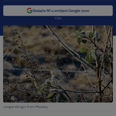
Dodajte N1 u omiljeni Google izvor
Više
congerdesign from Pixabay