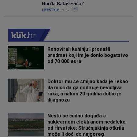
Đorđa Balaševića?
11
LIFESTYLE
18. svi.
|
|
Renovirali kuhinju i pronašli
predmet koji im je donio bogatstvo
od 70 000 eura
Doktor mu se smijao kada je rekao
da misli da ga dodiruje nevidljiva
ruka, a nakon 20 godina dobio je
dijagnozu
Nešto se čudno događa s
nuklearnom elektranom nedaleko
od Hrvatske: Stručnjakinja otkrila
može li doći do najgoreg