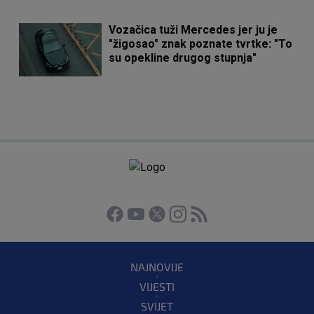
Vozačica tuži Mercedes jer ju je
"žigosao" znak poznate tvrtke: "To
su opekline drugog stupnja"
NAJNOVIJE
VIJESTI
SVIJET