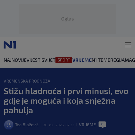
Oglas
NAJNOVIJE
VIJESTI
SVIJET
VRIJEME
N1 TEME
REGIJA
MAG
VREMENSKA PROGNOZA
Stižu hladnoća i prvi minusi, evo
gdje je moguća i koja snježna
pahulja
0
Tea Blažević
VRIJEME
30. ruj. 2025. 07:23
|
|
|