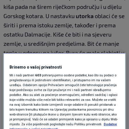
kiša pada na širem riječkom području i u dijelu
Gorskog kotara. U nastavku
utorka
oblaci će se
širiti i prema istoku zemlje, također i prema
ostatku Dalmacije. Kiše će biti i na sjeveru
zemlje, u središnjim predjelima. Bit će manje
toplo u odnosu na jučer. Bura će malo slabjeti u
nastavku dana, no navečer će opet pojačavati,
Brinemo o vašoj privatnosti
osobito pod Velebitom.
Mi i naši partneri
603
pohranjujemo osobne podatke, kao što su podaci o
pregledavanju ili jedinstveni identifikatori, i pristupamo im na vašem
Vjetrovito će na moru biti i tijekom
srijede
i
uređaju. Odabirom opcije Prihvaćam omogućit ćete tehnologije praćenja
koje podržavaju svrhe za čije pružanje mi i naši partneri obrađujemo
također nestabilno. Oborina je najizglednija
podatke. Ako su alati za praćenje onemogućeni, određeni sadržaj i oglasi
koje vidite možda više neće biti toliko relevantni za vas. Možete se vratiti
duž Jadrana i uz Jadran, no poslijepodne
na ovaj izbornik kako biste izmijenili svoje odabire ili povukli pristanak u
bilo kojem trenutku klikom na Upravljaj postavkama poveznicu pri dnu
prolazno i u unutrašnjosti, gdje će biti hladnije
web-stranice [ili plutajuće ikone u donjem lijevom kutu web stranice, ako
je primjenjivo]. Vaši će se odabiri primijeniti kako je opisano u dijelu Web-
uz sjeverac I sjeveroistočnjak.
mjesto. Za više pojedinosti pogledajte našu Politiku privatnosti.
Dodatne
informacije o vašoj privatnosti