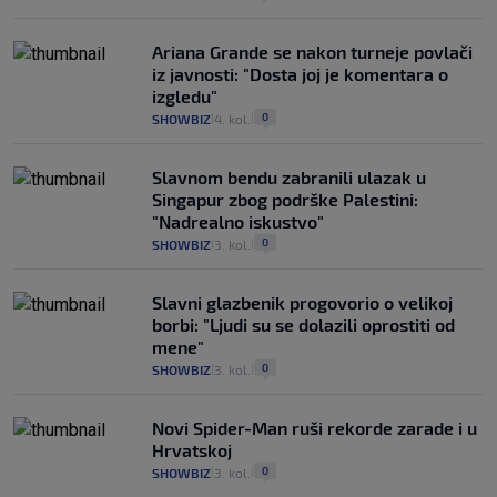
Ariana Grande se nakon turneje povlači
iz javnosti: "Dosta joj je komentara o
izgledu"
0
SHOWBIZ
4. kol.
|
|
Slavnom bendu zabranili ulazak u
Singapur zbog podrške Palestini:
"Nadrealno iskustvo"
0
SHOWBIZ
3. kol.
|
|
Slavni glazbenik progovorio o velikoj
borbi: "Ljudi su se dolazili oprostiti od
mene"
0
SHOWBIZ
3. kol.
|
|
Novi Spider-Man ruši rekorde zarade i u
Hrvatskoj
0
SHOWBIZ
3. kol.
|
|