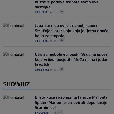
blistave podove trebate samo dva
sastojka
0
LIFESTYLE
6. kol.
|
|
Japanke nisu uvijek najbolji izbor:
Stručnjaci otkrivaju koja je ljetna obuća
bolja za stopala
0
LIFESTYLE
6. kol.
|
|
Ovo su najbolji europski "drugi gradovi"
koje vrijedi posjetiti. Među njima i jedan
hrvatski
0
LIFESTYLE
6. kol.
|
|
SHOWBIZ
Bijela kuća razbjesnila fanove Marvela,
Spider-Manom promovirali deportacije:
Sramim se!
0
SHOWBIZ
7. kol.
|
|