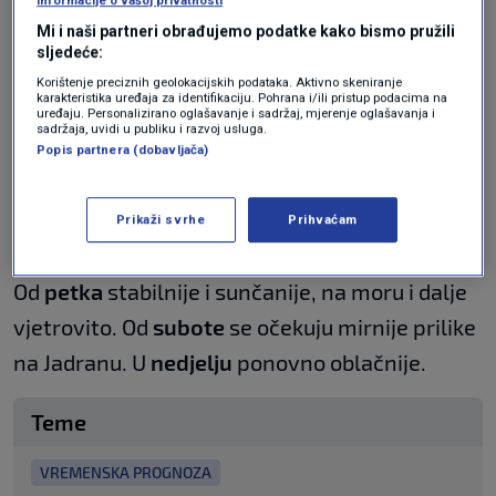
U noći na četvrtka i tijekom
četvrtka
oborine će
Mi i naši partneri obrađujemo podatke kako bismo pružili
sljedeće:
biti većinom u gorju, u najvišim predjelima
Korištenje preciznih geolokacijskih podataka. Aktivno skeniranje
može zalepršati i koja
pahulja snijega
. Bit će
karakteristika uređaja za identifikaciju. Pohrana i/ili pristup podacima na
uređaju. Personalizirano oglašavanje i sadržaj, mjerenje oglašavanja i
hladno u gorskim područjima, lokalno ispod
sadržaja, uvidi u publiku i razvoj usluga.
Popis partnera (dobavljača)
nule. Dojam hladnoće na moru će pojačavati
jaka i olujna bura, zbog koje se očekuju i
Prikaži svrhe
Prihvaćam
poteškoće u prometu.
Od
petka
stabilnije i sunčanije, na moru i dalje
vjetrovito. Od
subote
se očekuju mirnije prilike
na Jadranu. U
nedjelju
ponovno oblačnije.
Teme
VREMENSKA PROGNOZA