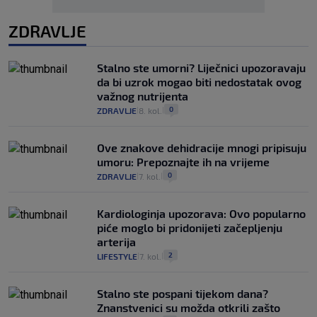
ZDRAVLJE
Stalno ste umorni? Liječnici upozoravaju
da bi uzrok mogao biti nedostatak ovog
važnog nutrijenta
0
ZDRAVLJE
8. kol.
|
|
Ove znakove dehidracije mnogi pripisuju
umoru: Prepoznajte ih na vrijeme
0
ZDRAVLJE
7. kol.
|
|
Kardiologinja upozorava: Ovo popularno
piće moglo bi pridonijeti začepljenju
arterija
2
LIFESTYLE
7. kol.
|
|
Stalno ste pospani tijekom dana?
Znanstvenici su možda otkrili zašto