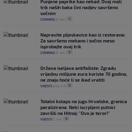
Punjene paprike kao nekad: Ovaj mali
trik naših baka čini nadjev savršeno
sočnim
1
COOKING
8. kol.
|
|
Napravite pljeskavice kao iz restorana:
Za savršeno mekano i sočno meso
isprobajte ovaj trik
0
COOKING
8. kol.
|
|
Država iseljava antifašiste: Zgradu
vrijednu milijune eura koriste 70 godina,
ne znaju hoće li se ikad vratiti
0
VIJESTI
prije 3 h
|
|
Totalni kolaps na jugu Hrvatske, granica
paralizirana. Neki iscrpljeni putnici
završili na Hitnoj: "Ovo je teror!"
8
VIJESTI
2. kol.
|
|