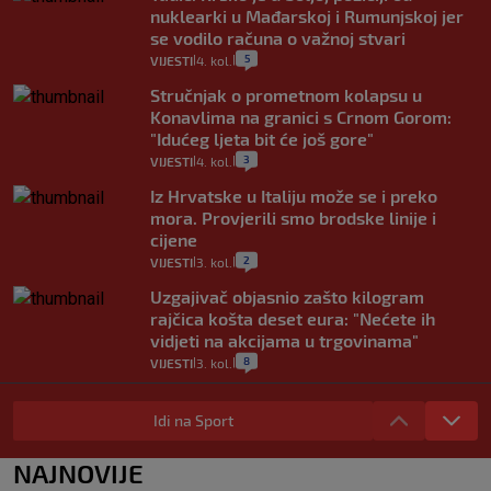
nuklearki u Mađarskoj i Rumunjskoj jer
se vodilo računa o važnoj stvari
5
VIJESTI
4. kol.
|
|
Stručnjak o prometnom kolapsu u
Konavlima na granici s Crnom Gorom:
"Idućeg ljeta bit će još gore"
3
VIJESTI
4. kol.
|
|
Iz Hrvatske u Italiju može se i preko
mora. Provjerili smo brodske linije i
cijene
2
VIJESTI
3. kol.
|
|
Uzgajivač objasnio zašto kilogram
rajčica košta deset eura: "Nećete ih
vidjeti na akcijama u trgovinama"
8
VIJESTI
3. kol.
|
|
Selidba je jedno od stresnijih iskustava.
Evo aktualnih cijena i nekoliko savjeta
Idi na Sport
da prođe što lakše i jeftinije
0
VIJESTI
2. kol.
NAJNOVIJE
|
|