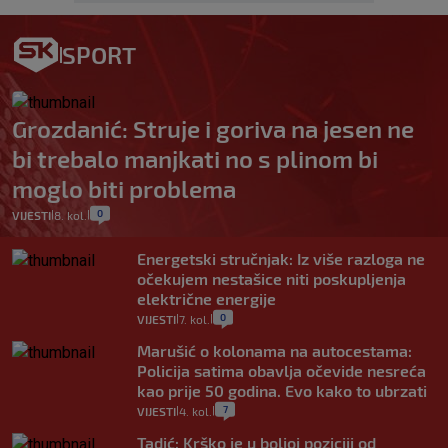
SPORT
Grozdanić: Struje i goriva na jesen ne
bi trebalo manjkati no s plinom bi
moglo biti problema
0
VIJESTI
8. kol.
|
|
Energetski stručnjak: Iz više razloga ne
očekujem nestašice niti poskupljenja
električne energije
0
VIJESTI
7. kol.
|
|
Marušić o kolonama na autocestama:
Policija satima obavlja očevide nesreća
kao prije 50 godina. Evo kako to ubrzati
7
VIJESTI
4. kol.
|
|
Tadić: Krško je u boljoj poziciji od