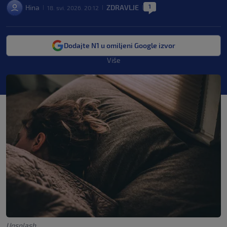
1
Hina
ZDRAVLJE
18. svi. 2026. 20:12
|
|
|
Dodajte N1 u omiljeni Google izvor
Više
Unsplash