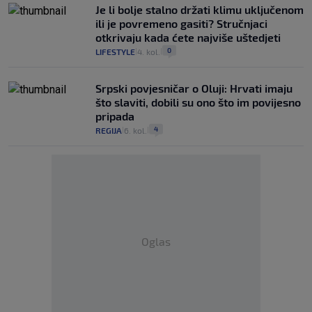
Je li bolje stalno držati klimu uključenom
ili je povremeno gasiti? Stručnjaci
otkrivaju kada ćete najviše uštedjeti
0
LIFESTYLE
4. kol.
|
|
Srpski povjesničar o Oluji: Hrvati imaju
što slaviti, dobili su ono što im povijesno
pripada
4
REGIJA
6. kol.
|
|
Oglas