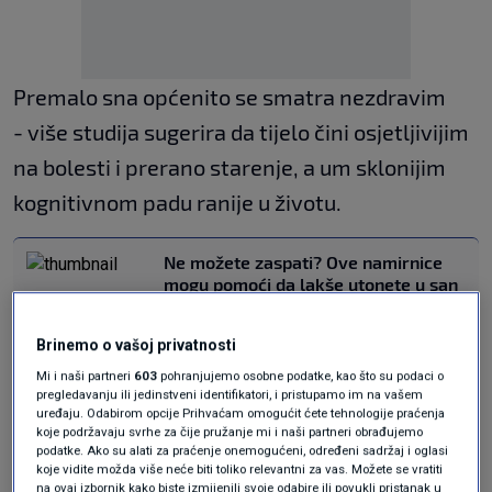
Premalo sna općenito se smatra nezdravim
- više studija sugerira da tijelo čini osjetljivijim
na bolesti i prerano starenje, a um sklonijim
kognitivnom padu ranije u životu.
Ne možete zaspati? Ove namirnice
mogu pomoći da lakše utonete u san
ZDRAVLJE
2. svi.
|
Ovo je položaj spavanja koji najviše
Brinemo o vašoj privatnosti
opterećuje vaše srce
Mi i naši partneri
603
pohranjujemo osobne podatke, kao što su podaci o
ZDRAVLJE
12. svi.
|
pregledavanju ili jedinstveni identifikatori, i pristupamo im na vašem
uređaju. Odabirom opcije Prihvaćam omogućit ćete tehnologije praćenja
koje podržavaju svrhe za čije pružanje mi i naši partneri obrađujemo
Istovremeno, previše sna nema suprotan
podatke. Ako su alati za praćenje onemogućeni, određeni sadržaj i oglasi
koje vidite možda više neće biti toliko relevantni za vas. Možete se vratiti
učinak, navode liječnici s Medicinskog centra
na ovaj izbornik kako biste izmijenili svoje odabire ili povukli pristanak u