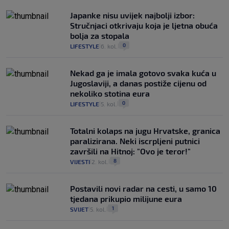
Japanke nisu uvijek najbolji izbor:
Stručnjaci otkrivaju koja je ljetna obuća
bolja za stopala
0
LIFESTYLE
6. kol.
|
|
Nekad ga je imala gotovo svaka kuća u
Jugoslaviji, a danas postiže cijenu od
nekoliko stotina eura
0
LIFESTYLE
5. kol.
|
|
Totalni kolaps na jugu Hrvatske, granica
paralizirana. Neki iscrpljeni putnici
završili na Hitnoj: "Ovo je teror!"
8
VIJESTI
2. kol.
|
|
Postavili novi radar na cesti, u samo 10
tjedana prikupio milijune eura
1
SVIJET
5. kol.
|
|