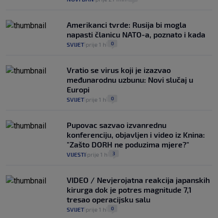
Amerikanci tvrde: Rusija bi mogla
napasti članicu NATO-a, poznato i kada
0
SVIJET
prije 1 h
|
|
Vratio se virus koji je izazvao
međunarodnu uzbunu: Novi slučaj u
Europi
0
SVIJET
prije 1 h
|
|
Pupovac sazvao izvanrednu
konferenciju, objavljen i video iz Knina:
"Zašto DORH ne poduzima mjere?"
3
VIJESTI
prije 1 h
|
|
VIDEO / Nevjerojatna reakcija japanskih
kirurga dok je potres magnitude 7,1
tresao operacijsku salu
0
SVIJET
prije 1 h
|
|