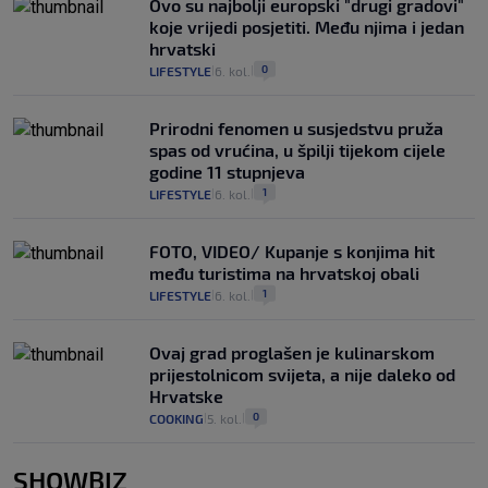
Ovo su najbolji europski "drugi gradovi"
koje vrijedi posjetiti. Među njima i jedan
hrvatski
0
LIFESTYLE
6. kol.
|
|
Prirodni fenomen u susjedstvu pruža
spas od vrućina, u špilji tijekom cijele
godine 11 stupnjeva
1
LIFESTYLE
6. kol.
|
|
FOTO, VIDEO/ Kupanje s konjima hit
među turistima na hrvatskoj obali
1
LIFESTYLE
6. kol.
|
|
Ovaj grad proglašen je kulinarskom
prijestolnicom svijeta, a nije daleko od
Hrvatske
0
COOKING
5. kol.
|
|
SHOWBIZ