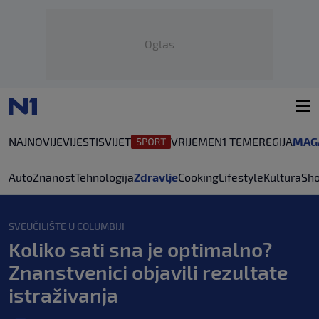
Oglas
NAJNOVIJE
VIJESTI
SVIJET
VRIJEME
N1 TEME
REGIJA
MAG
Auto
Znanost
Tehnologija
Zdravlje
Cooking
Lifestyle
Kultura
Sh
SVEUČILIŠTE U COLUMBIJI
Koliko sati sna je optimalno?
Znanstvenici objavili rezultate
istraživanja