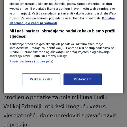
bilo kojem trenutku klikom na Upravljaj postavkama poveznicu pri dnu
Irving Sveučilišta Columbia.
web-stranice [ili plutajuće ikone u donjem lijevom kutu web stranice, ako
je primjenjivo]. Vaši će se odabiri primijeniti kako je opisano u dijelu Web-
mjesto. Za više pojedinosti pogledajte našu Politiku privatnosti.
Dodatne
"Premalo i previše sna povezano je s bržim
informacije o vašoj privatnosti
starenjem u gotovo svakom organu, što
Mi i naši partneri obrađujemo podatke kako bismo pružili
sljedeće:
podupire ideju da je san važan u održavanju
Korištenje preciznih geolokacijskih podataka. Aktivno skeniranje
zdravlja organa unutar koordinirane mreže
karakteristika uređaja za identifikaciju. Pohrana i/ili pristup podacima na
uređaju. Personalizirano oglašavanje i sadržaj, mjerenje oglašavanja i
mozga i tijela, uključujući metaboličku
sadržaja, uvidi u publiku i razvoj usluga.
Popis partnera (dobavljača)
ravnotežu i zdrav imunološki sustav", rekao je
Junhao Wen
, docent radiologije na Columbiji.
Prikaži svrhe
Prihvaćam
U studiji objavljenoj u časopisu Nature, tim je
procijenio podatke za pola milijuna ljudi u
Velikoj Britaniji, otkrivši i moguću vezu s
vjerojatnošću da će neredoviti spavač razviti
depresiju.