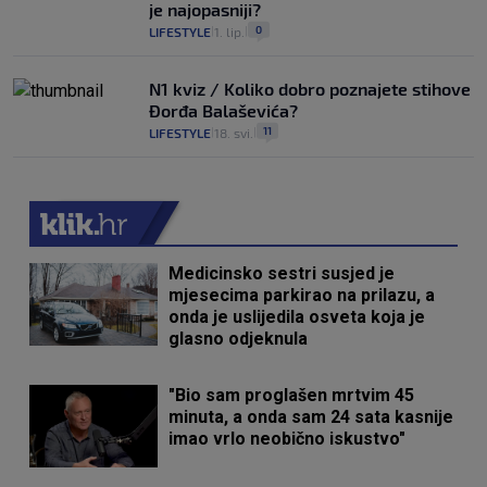
je najopasniji?
0
LIFESTYLE
1. lip.
|
|
N1 kviz / Koliko dobro poznajete stihove
Đorđa Balaševića?
11
LIFESTYLE
18. svi.
|
|
Medicinsko sestri susjed je
mjesecima parkirao na prilazu, a
onda je uslijedila osveta koja je
glasno odjeknula
"Bio sam proglašen mrtvim 45
minuta, a onda sam 24 sata kasnije
imao vrlo neobično iskustvo"