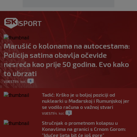
SPORT
Marušić o kolonama na autocestama:
Policija satima obavlja očevide
nesreća kao prije 50 godina. Evo kako
to ubrzati
6
VIJESTI
4. kol.
|
|
Tadić: Krško je u boljoj poziciji od
nuklearki u Mađarskoj i Rumunjskoj jer
se vodilo računa o važnoj stvari
5
VIJESTI
4. kol.
|
|
Stručnjak o prometnom kolapsu u
Konavlima na granici s Crnom Gorom:
"Idućeg ljeta bit će još gore"