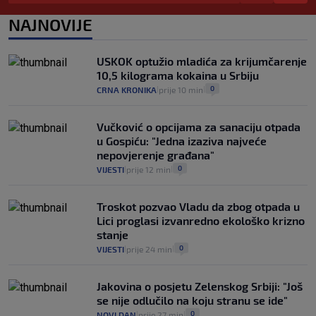
pacijenata izvan mjesta prebivališta?
1
VIJESTI
1. kol.
NAJNOVIJE
|
|
Provjerili smo "što ćemo onda" ako
Plenković na 15 dana ukine mjere: "Ne bi
USKOK optužio mladića za krijumčarenje
se dogodilo ništa. Vlada se zaljubila u te
10,5 kilograma kokaina u Srbiju
intervencije"
0
CRNA KRONIKA
prije 10 min
|
|
25
VIJESTI
30. srp.
|
|
Vučković o opcijama za sanaciju otpada
u Gospiću: "Jedna izaziva najveće
nepovjerenje građana"
0
VIJESTI
prije 12 min
|
|
Troskot pozvao Vladu da zbog otpada u
Lici proglasi izvanredno ekološko krizno
stanje
0
VIJESTI
prije 24 min
|
|
Jakovina o posjetu Zelenskog Srbiji: "Još
se nije odlučilo na koju stranu se ide"
0
NOVI DAN
prije 27 min
|
|