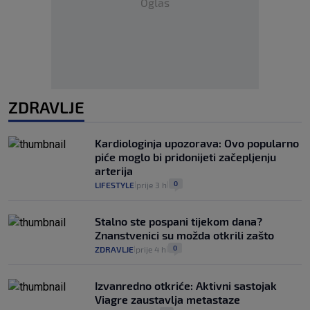
Oglas
ZDRAVLJE
Kardiologinja upozorava: Ovo popularno
piće moglo bi pridonijeti začepljenju
arterija
0
LIFESTYLE
prije 3 h
|
|
Stalno ste pospani tijekom dana?
Znanstvenici su možda otkrili zašto
0
ZDRAVLJE
prije 4 h
|
|
Izvanredno otkriće: Aktivni sastojak
Viagre zaustavlja metastaze