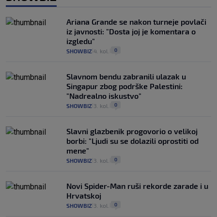
Ariana Grande se nakon turneje povlači
iz javnosti: "Dosta joj je komentara o
izgledu"
0
SHOWBIZ
4. kol.
|
|
Slavnom bendu zabranili ulazak u
Singapur zbog podrške Palestini:
"Nadrealno iskustvo"
0
SHOWBIZ
3. kol.
|
|
Slavni glazbenik progovorio o velikoj
borbi: "Ljudi su se dolazili oprostiti od
mene"
0
SHOWBIZ
3. kol.
|
|
Novi Spider-Man ruši rekorde zarade i u
Hrvatskoj
0
SHOWBIZ
3. kol.
|
|