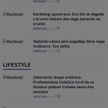
2
ZNANOST
6. kol.
|
|
Kardiolog upozorava: Evo što se događa
s krvnim tlakom ako dugo boravite na
vrućini
0
ZDRAVLJE
5. kol.
|
|
Toplinski valovi jače pogađaju žene nego
muškarce. Evo zašto
1
ZDRAVLJE
3. kol.
|
|
LIFESTYLE
Zaboravite skupa sredstva:
Profesionalna čistačica tvrdi da za
blistave podove trebate samo dva
sastojka
0
LIFESTYLE
6. kol.
|
|