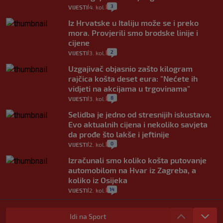
3
VIJESTI
4. kol.
|
|
Iz Hrvatske u Italiju može se i preko
mora. Provjerili smo brodske linije i
cijene
2
VIJESTI
3. kol.
|
|
Uzgajivač objasnio zašto kilogram
rajčica košta deset eura: "Nećete ih
vidjeti na akcijama u trgovinama"
8
VIJESTI
3. kol.
|
|
Selidba je jedno od stresnijih iskustava.
Evo aktualnih cijena i nekoliko savjeta
da prođe što lakše i jeftinije
0
VIJESTI
2. kol.
|
|
Izračunali smo koliko košta putovanje
automobilom na Hvar iz Zagreba, a
koliko iz Osijeka
14
VIJESTI
2. kol.
|
|
"Kći je otišla na more, a zaboravila
zdravstvenu iskaznicu". Kakva su prava
Idi na Sport