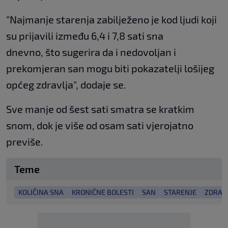
"Najmanje starenja zabilježeno je kod ljudi koji
su prijavili između 6,4 i 7,8 sati sna
dnevno, što sugerira da i nedovoljan i
prekomjeran san mogu biti pokazatelji lošijeg
općeg zdravlja", dodaje se.
Sve manje od šest sati smatra se kratkim
snom, dok je više od osam sati vjerojatno
previše.
Teme
KOLIČINA SNA
KRONIČNE BOLESTI
SAN
STARENJE
ZDRAV