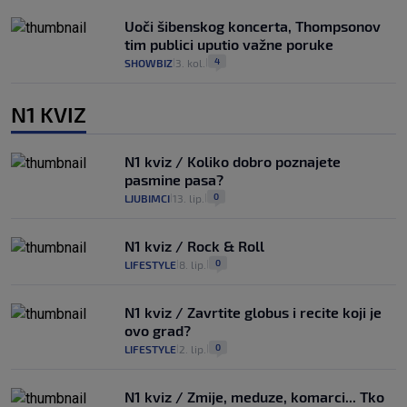
Uoči šibenskog koncerta, Thompsonov
tim publici uputio važne poruke
4
SHOWBIZ
3. kol.
|
|
N1 KVIZ
N1 kviz / Koliko dobro poznajete
pasmine pasa?
0
LJUBIMCI
13. lip.
|
|
N1 kviz / Rock & Roll
0
LIFESTYLE
8. lip.
|
|
N1 kviz / Zavrtite globus i recite koji je
ovo grad?
0
LIFESTYLE
2. lip.
|
|
N1 kviz / Zmije, meduze, komarci... Tko