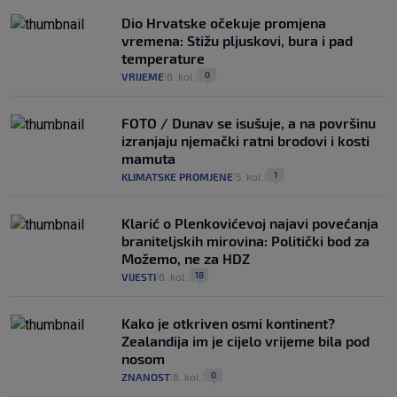
Dio Hrvatske očekuje promjena
vremena: Stižu pljuskovi, bura i pad
temperature
0
VRIJEME
6. kol.
|
|
FOTO / Dunav se isušuje, a na površinu
izranjaju njemački ratni brodovi i kosti
mamuta
1
KLIMATSKE PROMJENE
5. kol.
|
|
Klarić o Plenkovićevoj najavi povećanja
braniteljskih mirovina: Politički bod za
Možemo, ne za HDZ
18
VIJESTI
6. kol.
|
|
Kako je otkriven osmi kontinent?
Zealandija im je cijelo vrijeme bila pod
nosom
0
ZNANOST
6. kol.
|
|