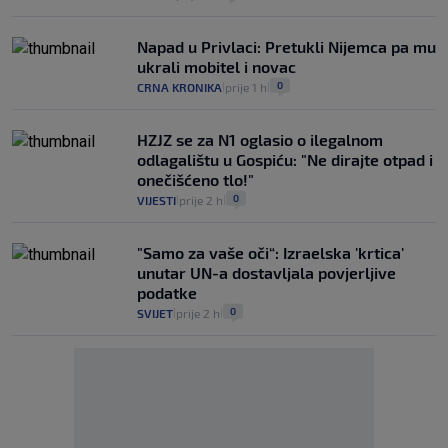
Napad u Privlaci: Pretukli Nijemca pa mu
ukrali mobitel i novac
0
CRNA KRONIKA
prije 1 h
|
|
HZJZ se za N1 oglasio o ilegalnom
odlagalištu u Gospiću: "Ne dirajte otpad i
onečišćeno tlo!"
0
VIJESTI
prije 2 h
|
|
"Samo za vaše oči“: Izraelska 'krtica'
unutar UN-a dostavljala povjerljive
podatke
0
SVIJET
prije 2 h
|
|