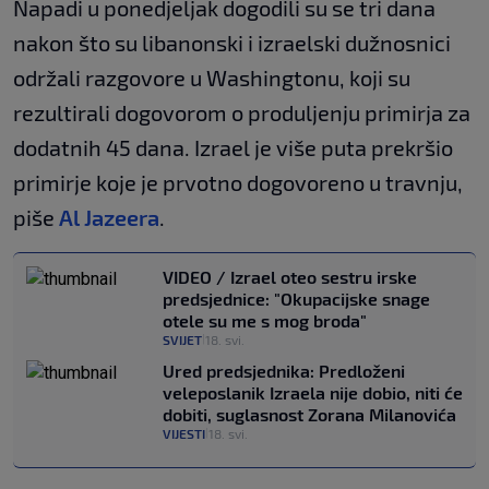
Napadi u ponedjeljak dogodili su se tri dana
nakon što su libanonski i izraelski dužnosnici
održali razgovore u Washingtonu, koji su
rezultirali dogovorom o produljenju primirja za
dodatnih 45 dana. Izrael je više puta prekršio
primirje koje je prvotno dogovoreno u travnju,
piše
Al Jazeera
.
VIDEO / Izrael oteo sestru irske
predsjednice: "Okupacijske snage
otele su me s mog broda"
SVIJET
18. svi.
|
Ured predsjednika: Predloženi
veleposlanik Izraela nije dobio, niti će
dobiti, suglasnost Zorana Milanovića
VIJESTI
18. svi.
|