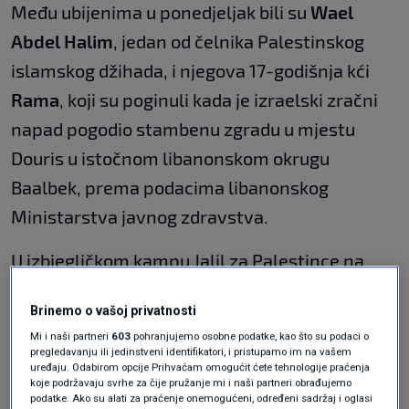
Među ubijenima u ponedjeljak bili su
Wael
Abdel Halim
, jedan od čelnika Palestinskog
islamskog džihada, i njegova 17-godišnja kći
Rama
, koji su poginuli kada je izraelski zračni
napad pogodio stambenu zgradu u mjestu
Douris u istočnom libanonskom okrugu
Baalbek, prema podacima libanonskog
Ministarstva javnog zdravstva.
U izbjegličkom kampu Jalil za Palestince na
rubu Baalbeka, deseci ožalošćenih prošli su
Brinemo o vašoj privatnosti
kampom nakon napada.
Mi i naši partneri
603
pohranjujemo osobne podatke, kao što su podaci o
pregledavanju ili jedinstveni identifikatori, i pristupamo im na vašem
Izraelski napadi nastavili su se i diljem južnog
uređaju. Odabirom opcije Prihvaćam omogućit ćete tehnologije praćenja
koje podržavaju svrhe za čije pružanje mi i naši partneri obrađujemo
Libanona, a napadi su prijavljeni u Hanawayu,
podatke. Ako su alati za praćenje onemogućeni, određeni sadržaj i oglasi