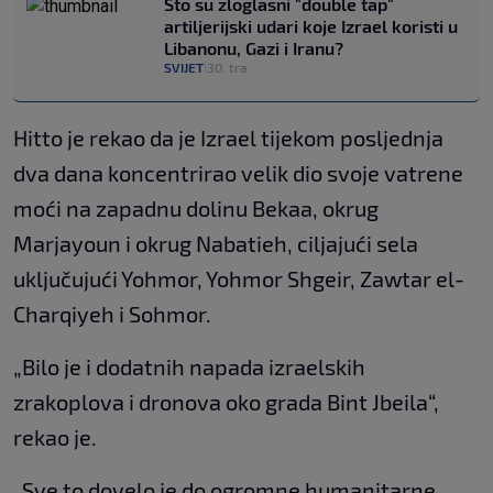
Što su zloglasni "double tap"
artiljerijski udari koje Izrael koristi u
Libanonu, Gazi i Iranu?
SVIJET
30. tra.
|
Hitto je rekao da je Izrael tijekom posljednja
dva dana koncentrirao velik dio svoje vatrene
moći na zapadnu dolinu Bekaa, okrug
Marjayoun i okrug Nabatieh, ciljajući sela
uključujući Yohmor, Yohmor Shgeir, Zawtar el-
Charqiyeh i Sohmor.
„Bilo je i dodatnih napada izraelskih
zrakoplova i dronova oko grada Bint Jbeila“,
rekao je.
„Sve to dovelo je do ogromne humanitarne