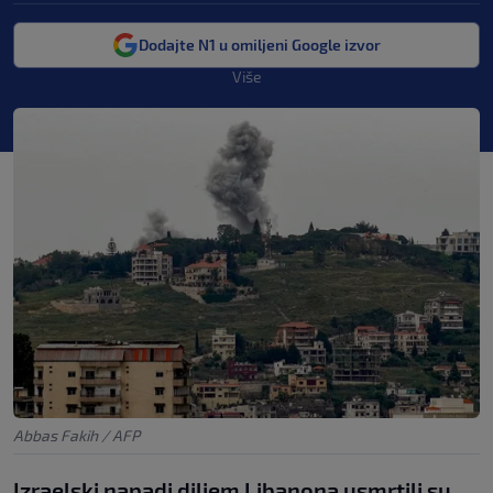
Dodajte N1 u omiljeni Google izvor
Više
Abbas Fakih / AFP
Izraelski napadi diljem Libanona usmrtili su