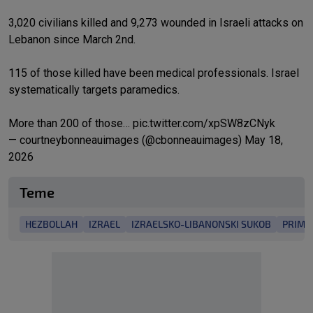
3,020 civilians killed and 9,273 wounded in Israeli attacks on
Lebanon since March 2nd.
115 of those killed have been medical professionals. Israel
systematically targets paramedics.
More than 200 of those…
pic.twitter.com/xpSW8zCNyk
— courtneybonneauimages (@cbonneauimages)
May 18,
2026
Teme
HEZBOLLAH
IZRAEL
IZRAELSKO-LIBANONSKI SUKOB
PRIMI