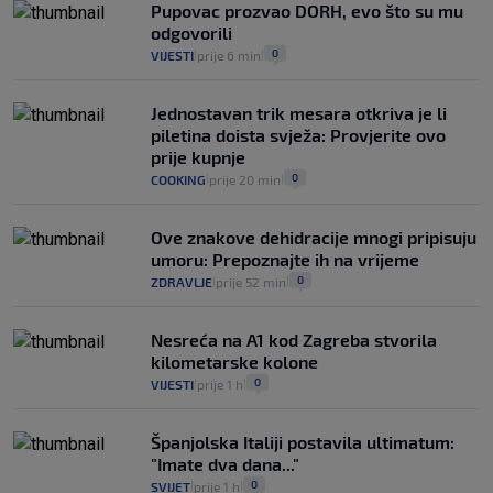
junaci naših priča budu oni koji pomažu,
Pupovac prozvao DORH, evo što su mu
a ne oni koji su pobijedili nekoga"
odgovorili
2
VIJESTI
30. srp.
|
|
0
VIJESTI
prije 6 min
|
|
Jednostavan trik mesara otkriva je li
piletina doista svježa: Provjerite ovo
prije kupnje
0
COOKING
prije 20 min
|
|
Ove znakove dehidracije mnogi pripisuju
umoru: Prepoznajte ih na vrijeme
0
ZDRAVLJE
prije 52 min
|
|
Nesreća na A1 kod Zagreba stvorila
kilometarske kolone
0
VIJESTI
prije 1 h
|
|
Španjolska Italiji postavila ultimatum:
"Imate dva dana..."
0
SVIJET
prije 1 h
|
|