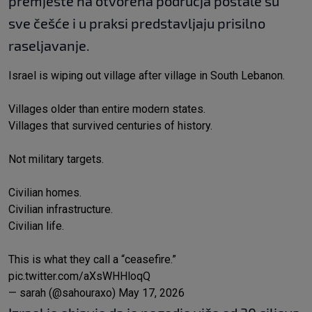
premjeste na otvorena područja postale su
sve češće i u praksi predstavljaju prisilno
raseljavanje.
Israel is wiping out village after village in South Lebanon.
Villages older than entire modern states.
Villages that survived centuries of history.
Not military targets.
Civilian homes.
Civilian infrastructure.
Civilian life.
This is what they call a “ceasefire.”
pic.twitter.com/aXsWHHloqQ
— sarah (@sahouraxo)
May 17, 2026