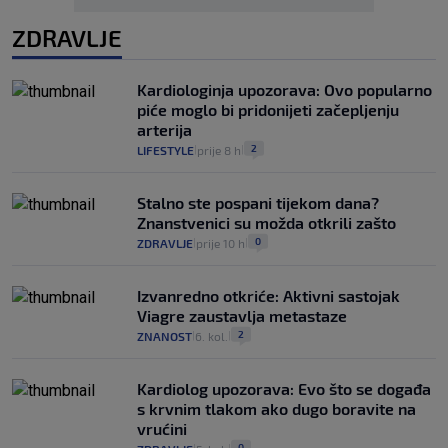
ZDRAVLJE
Kardiologinja upozorava: Ovo popularno
piće moglo bi pridonijeti začepljenju
arterija
2
LIFESTYLE
prije 8 h
|
|
Stalno ste pospani tijekom dana?
Znanstvenici su možda otkrili zašto
0
ZDRAVLJE
prije 10 h
|
|
Izvanredno otkriće: Aktivni sastojak
Viagre zaustavlja metastaze
2
ZNANOST
6. kol.
|
|
Kardiolog upozorava: Evo što se događa
s krvnim tlakom ako dugo boravite na
vrućini
0