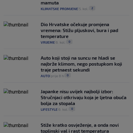
mamuta
2
KLIMATSKE PROMJENE
5. kol.
|
|
Dio Hrvatske očekuje promjena
vremena: Stižu pljuskovi, bura i pad
temperature
0
VRIJEME
6. kol.
|
|
Auto koji stoji na suncu ne hladi se
najbrže klimom, nego postupkom koji
traje petnaest sekundi
0
AUTO
prije 8 h
|
|
Japanke nisu uvijek najbolji izbor:
Stručnjaci otkrivaju koja je ljetna obuća
bolja za stopala
0
LIFESTYLE
6. kol.
|
|
Stiže kratko osvježenje, a onda novi
toplinski val i rast temperatura