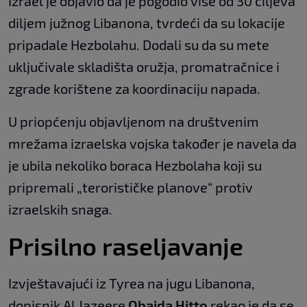
Izrael je objavio da je pogodio više od 30 ciljeva
diljem južnog Libanona, tvrdeći da su lokacije
pripadale Hezbolahu. Dodali su da su mete
uključivale skladišta oružja, promatračnice i
zgrade korištene za koordinaciju napada.
U priopćenju objavljenom na društvenim
mrežama izraelska vojska također je navela da
je ubila nekoliko boraca Hezbolaha koji su
pripremali „terorističke planove“ protiv
izraelskih snaga.
Prisilno raseljavanje
Izvještavajući iz Tyrea na jugu Libanona,
dopisnik Al Jazeere
Obaida Hitto
rekao je da se