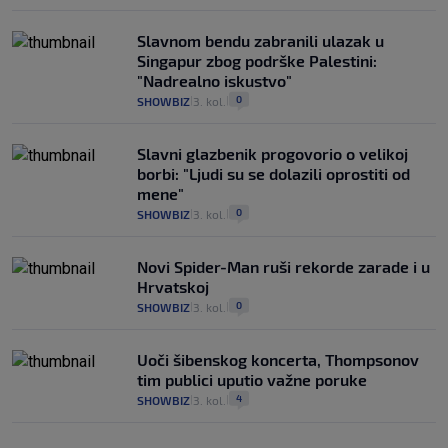
Slavnom bendu zabranili ulazak u
Singapur zbog podrške Palestini:
"Nadrealno iskustvo"
0
SHOWBIZ
3. kol.
|
|
Slavni glazbenik progovorio o velikoj
borbi: "Ljudi su se dolazili oprostiti od
mene"
0
SHOWBIZ
3. kol.
|
|
Novi Spider-Man ruši rekorde zarade i u
Hrvatskoj
0
SHOWBIZ
3. kol.
|
|
Uoči šibenskog koncerta, Thompsonov
tim publici uputio važne poruke
4
SHOWBIZ
3. kol.
|
|