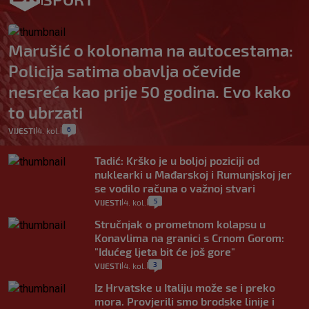
Marušić o kolonama na autocestama:
Policija satima obavlja očevide
nesreća kao prije 50 godina. Evo kako
to ubrzati
6
VIJESTI
4. kol.
|
|
Tadić: Krško je u boljoj poziciji od
nuklearki u Mađarskoj i Rumunjskoj jer
se vodilo računa o važnoj stvari
5
VIJESTI
4. kol.
|
|
Stručnjak o prometnom kolapsu u
Konavlima na granici s Crnom Gorom:
"Idućeg ljeta bit će još gore"
3
VIJESTI
4. kol.
|
|
Iz Hrvatske u Italiju može se i preko
mora. Provjerili smo brodske linije i