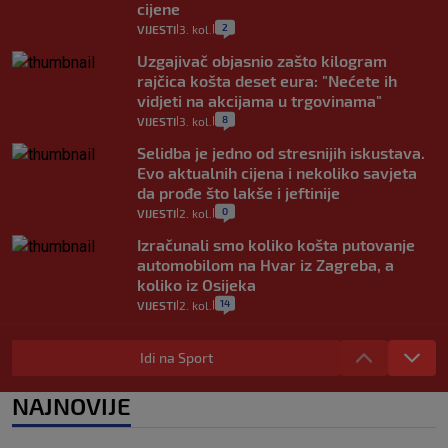
cijene
2
VIJESTI
3. kol.
|
|
Uzgajivač objasnio zašto kilogram
rajčica košta deset eura: "Nećete ih
vidjeti na akcijama u trgovinama"
8
VIJESTI
3. kol.
|
|
Selidba je jedno od stresnijih iskustava.
Evo aktualnih cijena i nekoliko savjeta
da prođe što lakše i jeftinije
0
VIJESTI
2. kol.
|
|
Izračunali smo koliko košta putovanje
automobilom na Hvar iz Zagreba, a
koliko iz Osijeka
14
VIJESTI
2. kol.
|
|
"Kći je otišla na more, a zaboravila
zdravstvenu iskaznicu". Kakva su prava
Idi na Sport
pacijenata izvan mjesta prebivališta?
1
VIJESTI
1. kol.
NAJNOVIJE
|
|
Kako spriječiti nasilje? "Tako da glavni