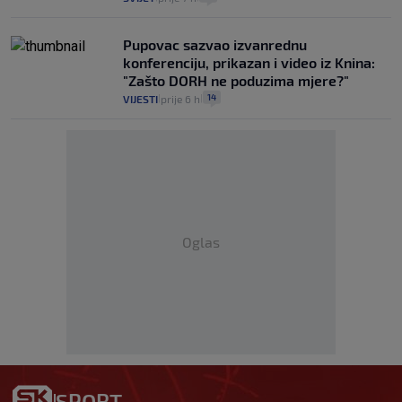
Pupovac sazvao izvanrednu
konferenciju, prikazan i video iz Knina:
"Zašto DORH ne poduzima mjere?"
14
VIJESTI
prije 6 h
|
|
Oglas
SPORT