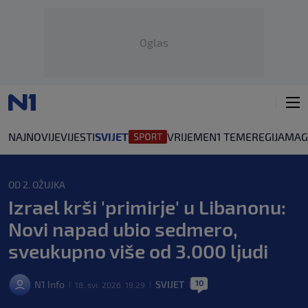
Oglas
NAJNOVIJE
VIJESTI
SVIJET
VRIJEME
N1 TEME
REGIJA
MAG
OD 2. OŽUJKA
Izrael krši 'primirje' u Libanonu:
Novi napad ubio sedmero,
sveukupno više od 3.000 ljudi
10
N1 Info
SVIJET
18. svi. 2026. 19:29
|
|
|