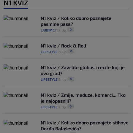
N1 KVIZ
N1 kviz / Koliko dobro poznajete
pasmine pasa?
0
LJUBIMCI
13. lip.
|
|
N1 kviz / Rock & Roll
0
LIFESTYLE
8. lip.
|
|
N1 kviz / Zavrtite globus i recite koji je
ovo grad?
0
LIFESTYLE
2. lip.
|
|
N1 kviz / Zmije, meduze, komarci... Tko
je najopasniji?
0
LIFESTYLE
1. lip.
|
|
N1 kviz / Koliko dobro poznajete stihove
Đorđa Balaševića?