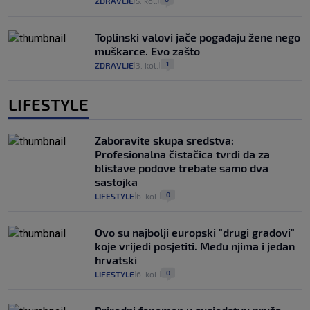
ZDRAVLJE
5. kol.
|
|
Toplinski valovi jače pogađaju žene nego
muškarce. Evo zašto
1
ZDRAVLJE
3. kol.
|
|
LIFESTYLE
Zaboravite skupa sredstva:
Profesionalna čistačica tvrdi da za
blistave podove trebate samo dva
sastojka
0
LIFESTYLE
6. kol.
|
|
Ovo su najbolji europski "drugi gradovi"
koje vrijedi posjetiti. Među njima i jedan
hrvatski
0
LIFESTYLE
6. kol.
|
|