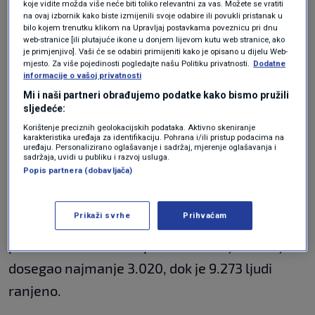
koje vidite možda više neće biti toliko relevantni za vas. Možete se vratiti
Dibalu, Deir Ammaru, Deir Amessu i Meirki u
na ovaj izbornik kako biste izmijenili svoje odabire ili povukli pristanak u
bilo kojem trenutku klikom na Upravljaj postavkama poveznicu pri dnu
okrugu Tyre, prema dopisnicima Al Jazeere
web-stranice [ili plutajuće ikone u donjem lijevom kutu web stranice, ako
Arabic na terenu. Dodatni
napadi
prijavljeni su
je primjenjivo]. Vaši će se odabiri primijeniti kako je opisano u dijelu Web-
mjesto. Za više pojedinosti pogledajte našu Politiku privatnosti.
Dodatne
u Haroufu i drugim područjima juga.
informacije o vašoj privatnosti
Mi i naši partneri obrađujemo podatke kako bismo pružili
sljedeće:
VIDEO / Flotila za Gazu tvrdi da su se
na njihov brod ukrcale izraelske
Korištenje preciznih geolokacijskih podataka. Aktivno skeniranje
karakteristika uređaja za identifikaciju. Pohrana i/ili pristup podacima na
snage
uređaju. Personalizirano oglašavanje i sadržaj, mjerenje oglašavanja i
SVIJET
18. svi.
|
sadržaja, uvidi u publiku i razvoj usluga.
Popis partnera (dobavljača)
Kasnije u ponedjeljak, libanonsko Ministarstvo
Prikaži svrhe
Prihvaćam
zdravstva objavilo je da je broj poginulih od
početka izraelskih napada na zemlju 2. ožujka
dosegao najmanje 3.020, dok je 9.273 ljudi
ranjeno.