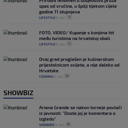
Prirodni fenomen u susjedstvu pruža
spas od vrućina, u špilji tijekom cijele
godine 11 stupnjeva
1
LIFESTYLE
6. kol.
|
|
FOTO, VIDEO/ Kupanje s konjima hit
među turistima na hrvatskoj obali
1
LIFESTYLE
6. kol.
|
|
Ovaj grad proglašen je kulinarskom
prijestolnicom svijeta, a nije daleko od
Hrvatske
0
COOKING
5. kol.
|
|
SHOWBIZ
Ariana Grande se nakon turneje povlači
iz javnosti: "Dosta joj je komentara o
izgledu"
0
SHOWBIZ
4. kol.
|
|