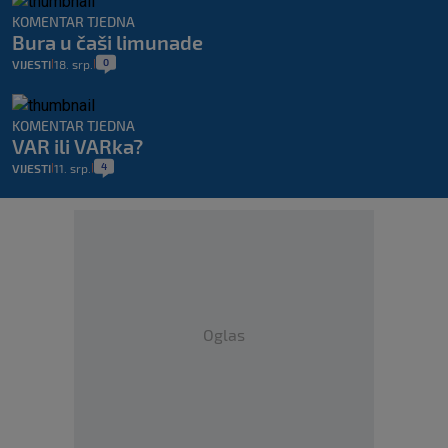
KOMENTAR TJEDNA
Bura u čaši limunade
0
VIJESTI
18. srp.
|
|
KOMENTAR TJEDNA
VAR ili VARka?
4
VIJESTI
11. srp.
|
|
Oglas