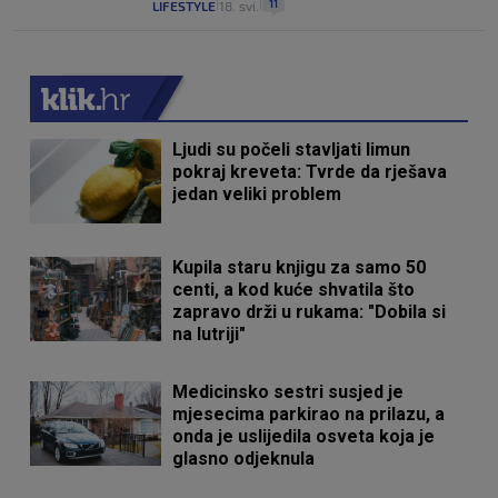
11
LIFESTYLE
18. svi.
|
|
Ljudi su počeli stavljati limun
pokraj kreveta: Tvrde da rješava
jedan veliki problem
Kupila staru knjigu za samo 50
centi, a kod kuće shvatila što
zapravo drži u rukama: "Dobila si
na lutriji"
Medicinsko sestri susjed je
mjesecima parkirao na prilazu, a
onda je uslijedila osveta koja je
glasno odjeknula