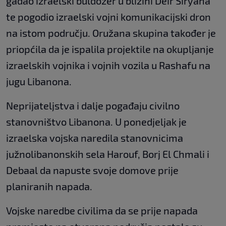
gađao izraelski buldožer u blizini Deir Siryana
te pogodio izraelski vojni komunikacijski dron
na istom području. Oružana skupina također je
priopćila da je ispalila projektile na okupljanje
izraelskih vojnika i vojnih vozila u Rashafu na
jugu Libanona.
Neprijateljstva i dalje pogađaju civilno
stanovništvo Libanona. U ponedjeljak je
izraelska vojska naredila stanovnicima
južnolibanonskih sela Harouf, Borj El Chmali i
Debaal da napuste svoje domove prije
planiranih napada.
Vojske naredbe civilima da se prije napada