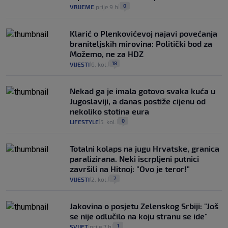
0
VRIJEME
prije 9 h
|
|
Klarić o Plenkovićevoj najavi povećanja
braniteljskih mirovina: Politički bod za
Možemo, ne za HDZ
18
VIJESTI
6. kol.
|
|
Nekad ga je imala gotovo svaka kuća u
Jugoslaviji, a danas postiže cijenu od
nekoliko stotina eura
0
LIFESTYLE
5. kol.
|
|
Totalni kolaps na jugu Hrvatske, granica
paralizirana. Neki iscrpljeni putnici
završili na Hitnoj: "Ovo je teror!"
7
VIJESTI
2. kol.
|
|
Jakovina o posjetu Zelenskog Srbiji: "Još
se nije odlučilo na koju stranu se ide"
1
SVIJET
prije 7 h
|
|