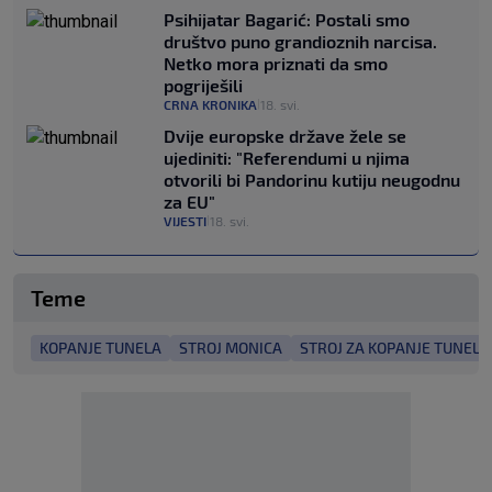
Psihijatar Bagarić: Postali smo
društvo puno grandioznih narcisa.
Netko mora priznati da smo
pogriješili
CRNA KRONIKA
18. svi.
|
Dvije europske države žele se
ujediniti: "Referendumi u njima
otvorili bi Pandorinu kutiju neugodnu
za EU"
VIJESTI
18. svi.
|
Teme
KOPANJE TUNELA
STROJ MONICA
STROJ ZA KOPANJE TUNELA