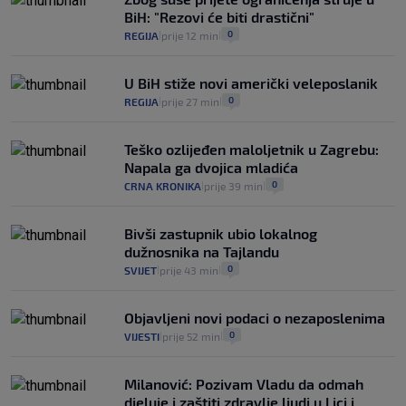
BiH: "Rezovi će biti drastični"
0
REGIJA
prije 12 min
|
|
U BiH stiže novi američki veleposlanik
0
REGIJA
prije 27 min
|
|
Teško ozlijeđen maloljetnik u Zagrebu:
Napala ga dvojica mladića
0
CRNA KRONIKA
prije 39 min
|
|
Bivši zastupnik ubio lokalnog
dužnosnika na Tajlandu
0
SVIJET
prije 43 min
|
|
Objavljeni novi podaci o nezaposlenima
0
VIJESTI
prije 52 min
|
|
Milanović: Pozivam Vladu da odmah
djeluje i zaštiti zdravlje ljudi u Lici i