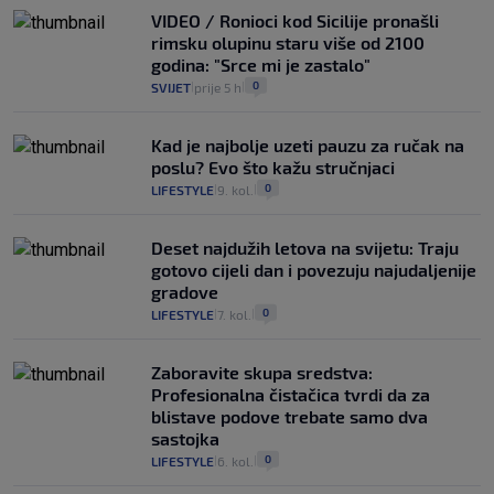
VIDEO / Ronioci kod Sicilije pronašli
rimsku olupinu staru više od 2100
godina: "Srce mi je zastalo"
0
SVIJET
prije 5 h
|
|
Kad je najbolje uzeti pauzu za ručak na
poslu? Evo što kažu stručnjaci
0
LIFESTYLE
9. kol.
|
|
Deset najdužih letova na svijetu: Traju
gotovo cijeli dan i povezuju najudaljenije
gradove
0
LIFESTYLE
7. kol.
|
|
Zaboravite skupa sredstva:
Profesionalna čistačica tvrdi da za
blistave podove trebate samo dva
sastojka
0
LIFESTYLE
6. kol.
|
|