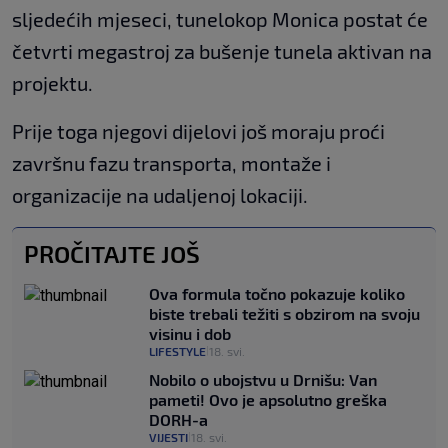
sljedećih mjeseci, tunelokop Monica postat će
četvrti megastroj za bušenje tunela aktivan na
projektu.
Prije toga njegovi dijelovi još moraju proći
završnu fazu transporta, montaže i
organizacije na udaljenoj lokaciji.
PROČITAJTE JOŠ
Ova formula točno pokazuje koliko
biste trebali težiti s obzirom na svoju
visinu i dob
LIFESTYLE
18. svi.
|
Nobilo o ubojstvu u Drnišu: Van
pameti! Ovo je apsolutno greška
DORH-a
VIJESTI
18. svi.
|