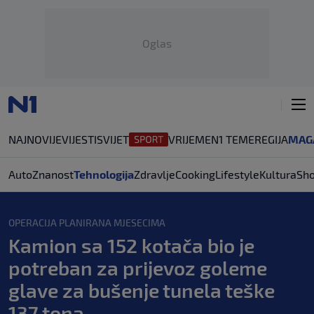
Oglas
NAJNOVIJE
VIJESTI
SVIJET
VRIJEME
N1 TEME
REGIJA
MAG
Auto
Znanost
Tehnologija
Zdravlje
Cooking
Lifestyle
Kultura
Sh
OPERACIJA PLANIRANA MJESECIMA
Kamion sa 152 kotača bio je
potreban za prijevoz goleme
glave za bušenje tunela teške
137 tona