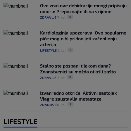
Ove znakove dehidracije mnogi pripisuju
umoru: Prepoznajte ih na vrijeme
0
ZDRAVLJE
7. kol.
|
|
Kardiologinja upozorava: Ovo popularno
piće moglo bi pridonijeti začepljenju
arterija
2
LIFESTYLE
7. kol.
|
|
Stalno ste pospani tijekom dana?
Znanstvenici su možda otkrili zašto
0
ZDRAVLJE
7. kol.
|
|
Izvanredno otkriće: Aktivni sastojak
Viagre zaustavlja metastaze
2
ZNANOST
6. kol.
|
|
LIFESTYLE