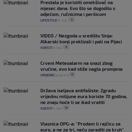
Prestala je koristiti omekšivač na
mjesec dana. Evo što se dogodilo s
odjećom, ručnicima i perilicom
5
LIFESTYLE
9. kol.
|
|
VIDEO / Nezgoda u središtu Sinja:
Alkarski konji proklizali i pali na Pijaci
9
VIJESTI
9. kol.
|
|
Crveni Meteoalarm na snazi zbog
vrućine, evo kad stiže nagla promjena
0
VRIJEME
prije 6 h
|
|
Država iseljava antifašiste: Zgradu
vrijednu milijune eura koriste 70 godina,
ne znaju hoće li se ikad vratiti
14
VIJESTI
9. kol.
|
|
Vlasnica OPG-a: "Prodam li rajčicu za
euro, a ne za tri, neću zaraditi za kruh"