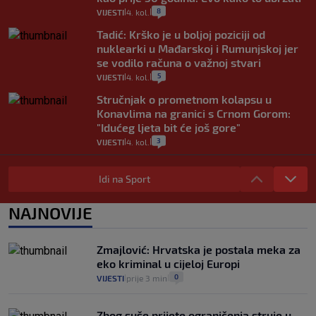
8
VIJESTI
4. kol.
|
|
Tadić: Krško je u boljoj poziciji od
nuklearki u Mađarskoj i Rumunjskoj jer
se vodilo računa o važnoj stvari
5
VIJESTI
4. kol.
|
|
Stručnjak o prometnom kolapsu u
Konavlima na granici s Crnom Gorom:
"Idućeg ljeta bit će još gore"
3
VIJESTI
4. kol.
|
|
Iz Hrvatske u Italiju može se i preko
mora. Provjerili smo brodske linije i
Idi na Sport
cijene
2
VIJESTI
3. kol.
NAJNOVIJE
|
|
Uzgajivač objasnio zašto kilogram
rajčica košta deset eura: "Nećete ih
Zmajlović: Hrvatska je postala meka za
vidjeti na akcijama u trgovinama"
eko kriminal u cijeloj Europi
8
VIJESTI
3. kol.
|
|
0
VIJESTI
prije 3 min
|
|
Zbog suše prijete ograničenja struje u