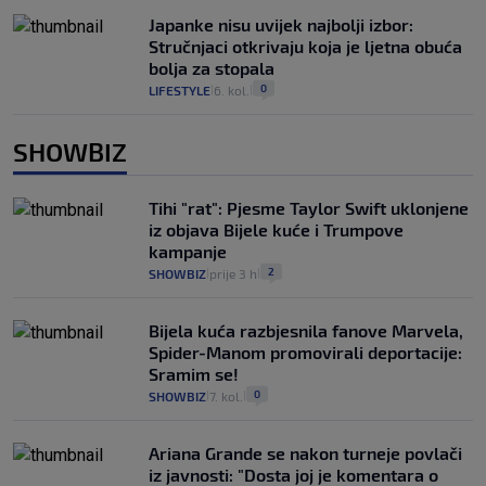
Japanke nisu uvijek najbolji izbor:
Stručnjaci otkrivaju koja je ljetna obuća
bolja za stopala
0
LIFESTYLE
6. kol.
|
|
SHOWBIZ
Tihi "rat": Pjesme Taylor Swift uklonjene
iz objava Bijele kuće i Trumpove
kampanje
2
SHOWBIZ
prije 3 h
|
|
Bijela kuća razbjesnila fanove Marvela,
Spider-Manom promovirali deportacije:
Sramim se!
0
SHOWBIZ
7. kol.
|
|
Ariana Grande se nakon turneje povlači
iz javnosti: "Dosta joj je komentara o