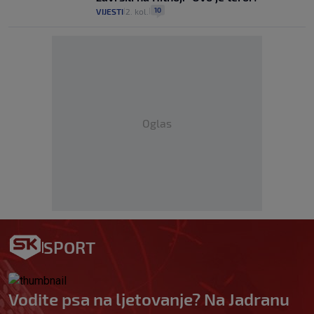
10
VIJESTI
2. kol.
|
|
Oglas
SPORT
Vodite psa na ljetovanje? Na Jadranu