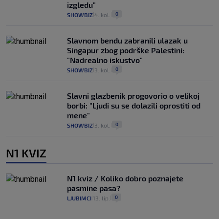
izgledu"
0
SHOWBIZ
4. kol.
|
|
Slavnom bendu zabranili ulazak u
Singapur zbog podrške Palestini:
"Nadrealno iskustvo"
0
SHOWBIZ
3. kol.
|
|
Slavni glazbenik progovorio o velikoj
borbi: "Ljudi su se dolazili oprostiti od
mene"
0
SHOWBIZ
3. kol.
|
|
N1 KVIZ
N1 kviz / Koliko dobro poznajete
pasmine pasa?
0
LJUBIMCI
13. lip.
|
|