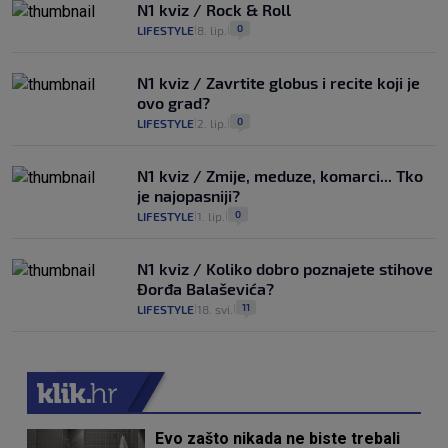
N1 kviz / Rock & Roll
0
LIFESTYLE
8. lip.
|
|
N1 kviz / Zavrtite globus i recite koji je
ovo grad?
0
LIFESTYLE
2. lip.
|
|
N1 kviz / Zmije, meduze, komarci... Tko
je najopasniji?
0
LIFESTYLE
1. lip.
|
|
N1 kviz / Koliko dobro poznajete stihove
Đorđa Balaševića?
11
LIFESTYLE
18. svi.
|
|
Evo zašto nikada ne biste trebali