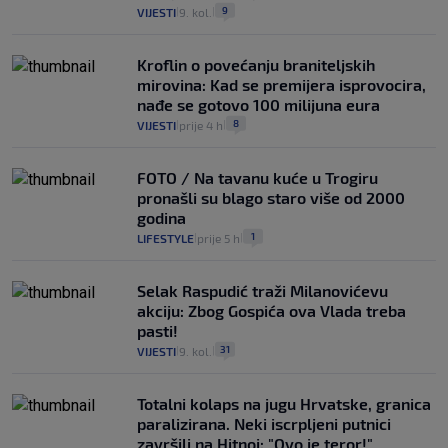
9
VIJESTI
9. kol.
|
|
Kroflin o povećanju braniteljskih
mirovina: Kad se premijera isprovocira,
nađe se gotovo 100 milijuna eura
8
VIJESTI
prije 4 h
|
|
FOTO / Na tavanu kuće u Trogiru
pronašli su blago staro više od 2000
godina
1
LIFESTYLE
prije 5 h
|
|
Selak Raspudić traži Milanovićevu
akciju: Zbog Gospića ova Vlada treba
pasti!
31
VIJESTI
9. kol.
|
|
Totalni kolaps na jugu Hrvatske, granica
paralizirana. Neki iscrpljeni putnici
završili na Hitnoj: "Ovo je teror!"