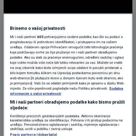
Brinemo o vašoj privatnosti
Mi i naši partneri
603
pohranjujemo osobne podatke, kao što su podaci o
Prijevoz zahtijevao mjesece
pregledavanju ili jedinstveni identifikatori, i pristupamo im na vašem
uređaju. Odabirom opcije Prihvaćam omogućit ćete tehnologije praćenja
planiranja
koje podržavaju svrhe za čije pružanje mi i naši partneri obrađujemo
podatke. Ako su alati za praćenje onemogućeni, određeni sadržaj i oglasi
koje vidite možda više neće biti toliko relevantni za vas. Možete se vratiti
Dave Evans
, direktor operacija kompanije
na ovaj izbornik kako biste izmijenili svoje odabire ili povukli pristanak u
bilo kojem trenutku klikom na Upravljaj postavkama poveznicu pri dnu
Snowy Hydro za projekt Snowy 2.0, izjavio je da
web-stranice [ili plutajuće ikone u donjem lijevom kutu web stranice, ako
je primjenjivo]. Vaši će se odabiri primijeniti kako je opisano u dijelu Web-
je nesmetan prolazak rezultat višemjesečnog
mjesto. Za više pojedinosti pogledajte našu Politiku privatnosti.
Dodatne
informacije o vašoj privatnosti
intenzivnog rada i planiranja. Kretanje tereta
Mi i naši partneri obrađujemo podatke kako bismo pružili
pokazalo je razinu pripreme obavljene prije
sljedeće:
putovanja.
Korištenje preciznih geolokacijskih podataka. Aktivno skeniranje
karakteristika uređaja za identifikaciju. Pohrana i/ili pristup podacima na
uređaju. Personalizirano oglašavanje i sadržaj, mjerenje oglašavanja i
sadržaja, uvidi u publiku i razvoj usluga.
Evans je rekao kako je bio impresivan prizor
Popis partnera (dobavljača)