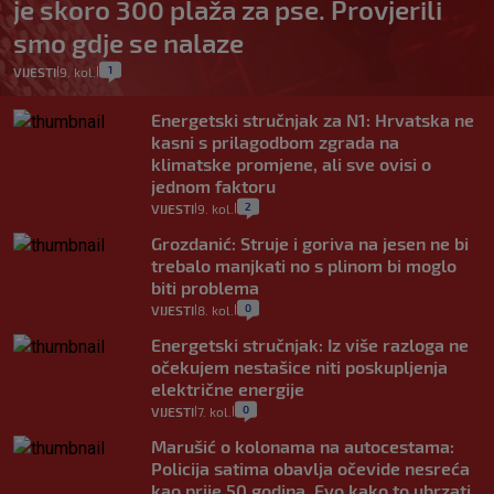
je skoro 300 plaža za pse. Provjerili
smo gdje se nalaze
1
VIJESTI
9. kol.
|
|
Energetski stručnjak za N1: Hrvatska ne
kasni s prilagodbom zgrada na
klimatske promjene, ali sve ovisi o
jednom faktoru
2
VIJESTI
9. kol.
|
|
Grozdanić: Struje i goriva na jesen ne bi
trebalo manjkati no s plinom bi moglo
biti problema
0
VIJESTI
8. kol.
|
|
Energetski stručnjak: Iz više razloga ne
očekujem nestašice niti poskupljenja
električne energije
0
VIJESTI
7. kol.
|
|
Marušić o kolonama na autocestama:
Policija satima obavlja očevide nesreća
kao prije 50 godina. Evo kako to ubrzati