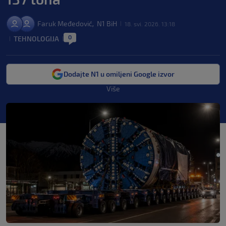
Faruk Međedović
N1 BiH
,
18. svi. 2026. 13:18
|
0
TEHNOLOGIJA
|
|
Dodajte N1 u omiljeni Google izvor
Više