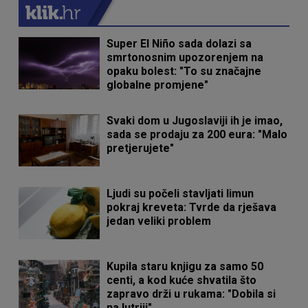
Super El Niño sada dolazi sa
smrtonosnim upozorenjem na
opaku bolest: "To su značajne
globalne promjene"
Svaki dom u Jugoslaviji ih je imao,
sada se prodaju za 200 eura: "Malo
pretjerujete"
Ljudi su počeli stavljati limun
pokraj kreveta: Tvrde da rješava
jedan veliki problem
Kupila staru knjigu za samo 50
centi, a kod kuće shvatila što
zapravo drži u rukama: "Dobila si
na lutriji"