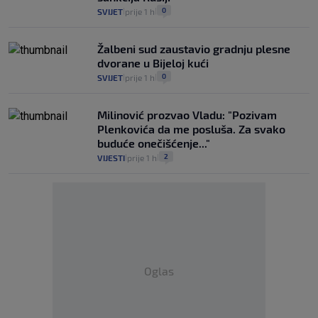
0
SVIJET
prije 1 h
|
|
Žalbeni sud zaustavio gradnju plesne
dvorane u Bijeloj kući
0
SVIJET
prije 1 h
|
|
Milinović prozvao Vladu: "Pozivam
Plenkovića da me posluša. Za svako
buduće onečišćenje..."
2
VIJESTI
prije 1 h
|
|
Oglas