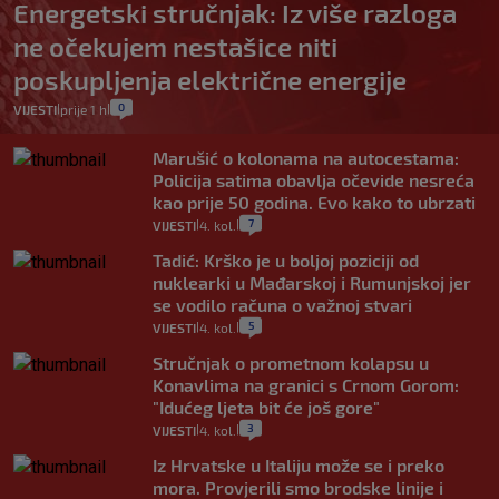
Energetski stručnjak: Iz više razloga
ne očekujem nestašice niti
poskupljenja električne energije
0
VIJESTI
prije 1 h
|
|
Marušić o kolonama na autocestama:
Policija satima obavlja očevide nesreća
kao prije 50 godina. Evo kako to ubrzati
7
VIJESTI
4. kol.
|
|
Tadić: Krško je u boljoj poziciji od
nuklearki u Mađarskoj i Rumunjskoj jer
se vodilo računa o važnoj stvari
5
VIJESTI
4. kol.
|
|
Stručnjak o prometnom kolapsu u
Konavlima na granici s Crnom Gorom:
"Idućeg ljeta bit će još gore"
3
VIJESTI
4. kol.
|
|
Iz Hrvatske u Italiju može se i preko
mora. Provjerili smo brodske linije i