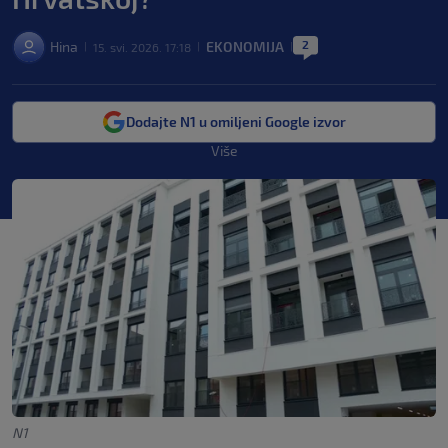
2
Hina
EKONOMIJA
15. svi. 2026. 17:18
|
|
|
Dodajte N1 u omiljeni Google izvor
Više
N1