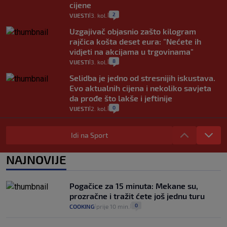
cijene
2
VIJESTI
3. kol.
|
|
Uzgajivač objasnio zašto kilogram
rajčica košta deset eura: "Nećete ih
vidjeti na akcijama u trgovinama"
8
VIJESTI
3. kol.
|
|
Selidba je jedno od stresnijih iskustava.
Evo aktualnih cijena i nekoliko savjeta
da prođe što lakše i jeftinije
0
VIJESTI
2. kol.
|
|
Izračunali smo koliko košta putovanje
automobilom na Hvar iz Zagreba, a
Idi na Sport
koliko iz Osijeka
14
VIJESTI
2. kol.
NAJNOVIJE
|
|
"Kći je otišla na more, a zaboravila
zdravstvenu iskaznicu". Kakva su prava
Pogačice za 15 minuta: Mekane su,
pacijenata izvan mjesta prebivališta?
prozračne i tražit ćete još jednu turu
1
VIJESTI
1. kol.
|
|
0
COOKING
prije 10 min.
|
|