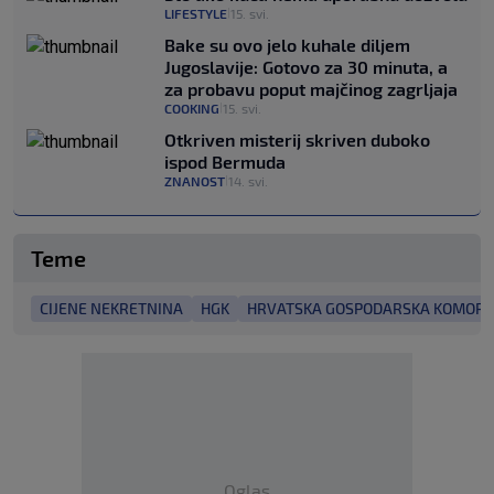
LIFESTYLE
15. svi.
|
Bake su ovo jelo kuhale diljem
Jugoslavije: Gotovo za 30 minuta, a
za probavu poput majčinog zagrljaja
COOKING
15. svi.
|
Otkriven misterij skriven duboko
ispod Bermuda
ZNANOST
14. svi.
|
Teme
CIJENE NEKRETNINA
HGK
HRVATSKA GOSPODARSKA KOMOR
Oglas