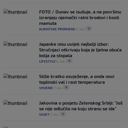
FOTO / Dunav se isušuje, a na površinu
izranjaju njemački ratni brodovi i kosti
mamuta
2
KLIMATSKE PROMJENE
5. kol.
|
|
Japanke nisu uvijek najbolji izbor:
Stručnjaci otkrivaju koja je ljetna obuća
bolja za stopala
0
LIFESTYLE
6. kol.
|
|
Stiže kratko osvježenje, a onda novi
toplinski val i rast temperatura
0
VRIJEME
7. kol.
|
|
Jakovina o posjetu Zelenskog Srbiji: "Još
se nije odlučilo na koju stranu se ide"
3
SVIJET
7. kol.
|
|