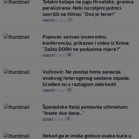
Totalni kolaps na jugu Hrvatske, granica
paralizirana. Neki iscrpljeni putnici
završili na Hitnoj: "Ovo je teror!"
7
VIJESTI
2. kol.
|
|
Pupovac sazvao izvanrednu
konferenciju, prikazan i video iz Knina:
"Zašto DORH ne poduzima mjere?"
19
VIJESTI
7. kol.
|
|
Vučković: Ne postoji hitna sanacija
ovakvog heterogenog sastava otpada.
Građani su s razlogom zabrinuti!
17
VIJESTI
7. kol.
|
|
Španjolska Italiji postavila ultimatum:
"Imate dva dana..."
0
SVIJET
7. kol.
|
|
Nekad ga je imala gotovo svaka kuća u