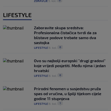
0
ZDRAVLJE
5. kol.
|
|
LIFESTYLE
Zaboravite skupa sredstva:
Profesionalna čistačica tvrdi da za
blistave podove trebate samo dva
sastojka
0
LIFESTYLE
6. kol.
|
|
Ovo su najbolji europski "drugi gradovi"
koje vrijedi posjetiti. Među njima i jedan
hrvatski
0
LIFESTYLE
6. kol.
|
|
Prirodni fenomen u susjedstvu pruža
spas od vrućina, u špilji tijekom cijele
godine 11 stupnjeva
1
LIFESTYLE
6. kol.
|
|