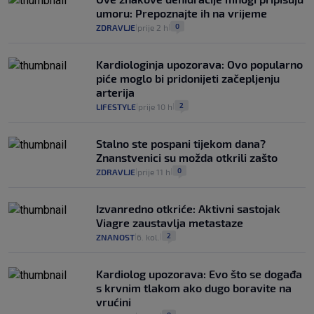
umoru: Prepoznajte ih na vrijeme
0
ZDRAVLJE
prije 2 h
|
|
Kardiologinja upozorava: Ovo popularno
piće moglo bi pridonijeti začepljenju
arterija
2
LIFESTYLE
prije 10 h
|
|
Stalno ste pospani tijekom dana?
Znanstvenici su možda otkrili zašto
0
ZDRAVLJE
prije 11 h
|
|
Izvanredno otkriće: Aktivni sastojak
Viagre zaustavlja metastaze
2
ZNANOST
6. kol.
|
|
Kardiolog upozorava: Evo što se događa
s krvnim tlakom ako dugo boravite na
vrućini