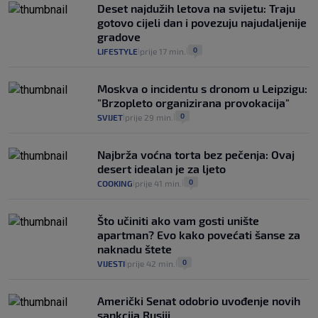
Deset najdužih letova na svijetu: Traju
gotovo cijeli dan i povezuju najudaljenije
gradove
0
LIFESTYLE
prije 17 min.
|
|
Moskva o incidentu s dronom u Leipzigu:
"Brzopleto organizirana provokacija"
0
SVIJET
prije 29 min.
|
|
Najbrža voćna torta bez pečenja: Ovaj
desert idealan je za ljeto
0
COOKING
prije 41 min.
|
|
Što učiniti ako vam gosti unište
apartman? Evo kako povećati šanse za
naknadu štete
0
VIJESTI
prije 42 min.
|
|
Američki Senat odobrio uvođenje novih
sankcija Rusiji