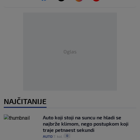
Oglas
NAJČITANIJE
Auto koji stoji na suncu ne hladi se
najbrže klimom, nego postupkom koji
traje petnaest sekundi
0
AUTO
7. kol.
|
|