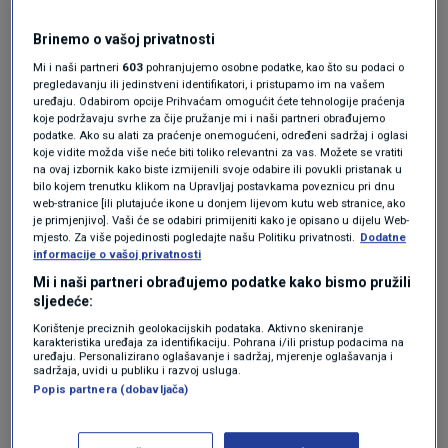
Hrvatskoj, osobito kupaca iz zapadne Europe,
Brinemo o vašoj privatnosti
prenosi HGK.
Mi i naši partneri
603
pohranjujemo osobne podatke, kao što su podaci o
pregledavanju ili jedinstveni identifikatori, i pristupamo im na vašem
Gledano u odnosu na ostvareni BDP,
uređaju. Odabirom opcije Prihvaćam omogućit ćete tehnologije praćenja
koje podržavaju svrhe za čije pružanje mi i naši partneri obrađujemo
kupoprodajne transakcije nekretnina činile su
podatke. Ako su alati za praćenje onemogućeni, određeni sadržaj i oglasi
8,3 posto BDP-a u 2025. godini, dok je taj udio
koje vidite možda više neće biti toliko relevantni za vas. Možete se vratiti
na ovaj izbornik kako biste izmijenili svoje odabire ili povukli pristanak u
2024. godine iznosio 11 posto.
bilo kojem trenutku klikom na Upravljaj postavkama poveznicu pri dnu
web-stranice [ili plutajuće ikone u donjem lijevom kutu web stranice, ako
je primjenjivo]. Vaši će se odabiri primijeniti kako je opisano u dijelu Web-
mjesto. Za više pojedinosti pogledajte našu Politiku privatnosti.
Dodatne
Za priuštive nekretnine javilo se
informacije o vašoj privatnosti
manje od tisuću najmoprimaca: Više
od polovice ih je iz Zagreba
Mi i naši partneri obrađujemo podatke kako bismo pružili
sljedeće:
VIJESTI
15. svi.
|
(Ne)priuštivo stanovanje u Hrvatskoj:
Korištenje preciznih geolokacijskih podataka. Aktivno skeniranje
karakteristika uređaja za identifikaciju. Pohrana i/ili pristup podacima na
"Prije 20 godina kupio sam stan, sad
uređaju. Personalizirano oglašavanje i sadržaj, mjerenje oglašavanja i
mi za njega nude..."
sadržaja, uvidi u publiku i razvoj usluga.
VIJESTI
30. tra.
|
Popis partnera (dobavljača)