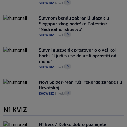
0
SHOWBIZ
4. kol.
|
|
Slavnom bendu zabranili ulazak u
Singapur zbog podrške Palestini:
"Nadrealno iskustvo"
0
SHOWBIZ
3. kol.
|
|
Slavni glazbenik progovorio o velikoj
borbi: "Ljudi su se dolazili oprostiti od
mene"
0
SHOWBIZ
3. kol.
|
|
Novi Spider-Man ruši rekorde zarade i u
Hrvatskoj
0
SHOWBIZ
3. kol.
|
|
N1 KVIZ
N1 kviz / Koliko dobro poznajete