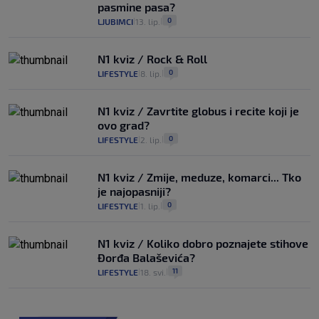
pasmine pasa?
0
LJUBIMCI
13. lip.
|
|
N1 kviz / Rock & Roll
0
LIFESTYLE
8. lip.
|
|
N1 kviz / Zavrtite globus i recite koji je
ovo grad?
0
LIFESTYLE
2. lip.
|
|
N1 kviz / Zmije, meduze, komarci... Tko
je najopasniji?
0
LIFESTYLE
1. lip.
|
|
N1 kviz / Koliko dobro poznajete stihove
Đorđa Balaševića?
11
LIFESTYLE
18. svi.
|
|