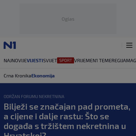
Oglas
NAJNOVIJE
VIJESTI
SVIJET
VRIJEME
N1 TEME
REGIJA
MAG
Crna Kronika
Ekonomija
ODRŽAN FORUMU NEKRETNINA
Bilježi se značajan pad prometa,
a cijene i dalje rastu: Što se
događa s tržištem nekretnina u
Hrvatskoj?