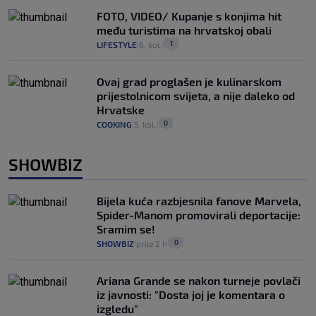
FOTO, VIDEO/ Kupanje s konjima hit
među turistima na hrvatskoj obali
1
LIFESTYLE
6. kol.
|
|
Ovaj grad proglašen je kulinarskom
prijestolnicom svijeta, a nije daleko od
Hrvatske
0
COOKING
5. kol.
|
|
SHOWBIZ
Bijela kuća razbjesnila fanove Marvela,
Spider-Manom promovirali deportacije:
Sramim se!
0
SHOWBIZ
prije 2 h
|
|
Ariana Grande se nakon turneje povlači
iz javnosti: "Dosta joj je komentara o
izgledu"