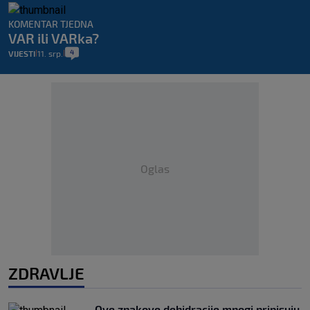
KOMENTAR TJEDNA
VAR ili VARka?
4
VIJESTI
11. srp.
|
|
Oglas
ZDRAVLJE
Ove znakove dehidracije mnogi pripisuju