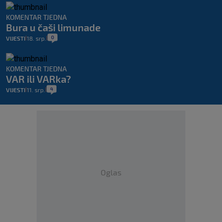
KOMENTAR TJEDNA
Bura u čaši limunade
0
VIJESTI
18. srp.
|
|
KOMENTAR TJEDNA
VAR ili VARka?
4
VIJESTI
11. srp.
|
|
Oglas