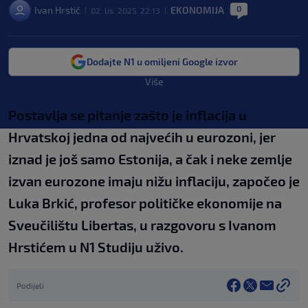
0
Ivan Hrstić
EKONOMIJA
02. lis. 2025. 22:13
|
|
|
Dodajte N1 u omiljeni Google izvor
Više
Postavlja se pitanje zašto je inflacija u
Hrvatskoj jedna od najvećih u eurozoni, jer
iznad je još samo Estonija, a čak i neke zemlje
izvan eurozone imaju nižu inflaciju, započeo je
Luka Brkić, profesor političke ekonomije na
Sveučilištu Libertas, u razgovoru s Ivanom
Hrstićem u N1 Studiju uživo.
Podijeli