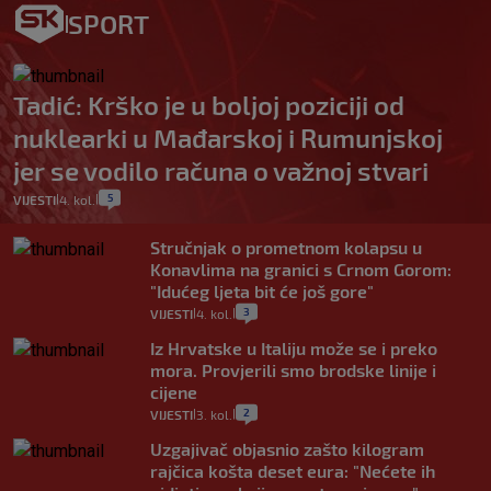
SPORT
Tadić: Krško je u boljoj poziciji od
nuklearki u Mađarskoj i Rumunjskoj
jer se vodilo računa o važnoj stvari
5
VIJESTI
4. kol.
|
|
Stručnjak o prometnom kolapsu u
Konavlima na granici s Crnom Gorom:
"Idućeg ljeta bit će još gore"
3
VIJESTI
4. kol.
|
|
Iz Hrvatske u Italiju može se i preko
mora. Provjerili smo brodske linije i
cijene
2
VIJESTI
3. kol.
|
|
Uzgajivač objasnio zašto kilogram
rajčica košta deset eura: "Nećete ih