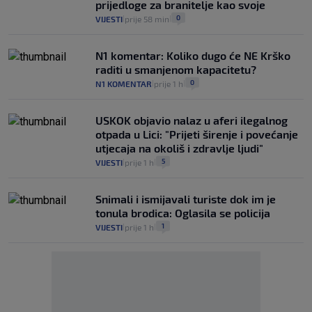
prijedloge za branitelje kao svoje
0
VIJESTI
prije 58 min
|
|
N1 komentar: Koliko dugo će NE Krško
raditi u smanjenom kapacitetu?
0
N1 KOMENTAR
prije 1 h
|
|
USKOK objavio nalaz u aferi ilegalnog
otpada u Lici: "Prijeti širenje i povećanje
utjecaja na okoliš i zdravlje ljudi"
5
VIJESTI
prije 1 h
|
|
Snimali i ismijavali turiste dok im je
tonula brodica: Oglasila se policija
1
VIJESTI
prije 1 h
|
|