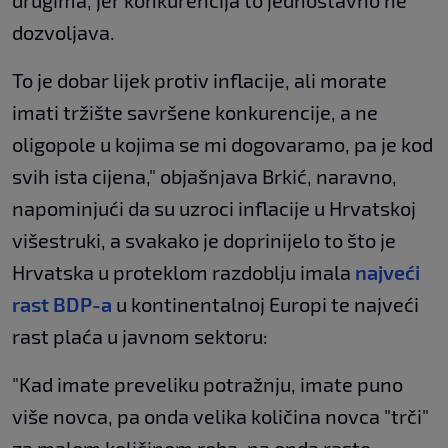
drugima, jer konkurencija to jednostavno ne
dozvoljava.
To je dobar lijek protiv inflacije, ali morate
imati tržište savršene konkurencije, a ne
oligopole u kojima se mi dogovaramo, pa je kod
svih ista cijena," objašnjava Brkić, naravno,
napominjući da su uzroci inflacije u Hrvatskoj
višestruki, a svakako je doprinijelo to što je
Hrvatska u proteklom razdoblju imala
najveći
rast BDP-a
u kontinentalnoj Europi te najveći
rast plaća u javnom sektoru:
"Kad imate preveliku potražnju, imate puno
više novca, pa onda velika količina novca "trči"