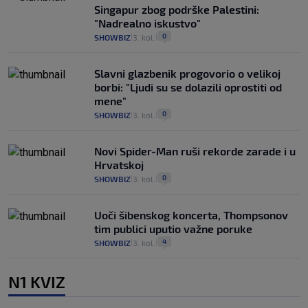
Singapur zbog podrške Palestini:
"Nadrealno iskustvo"
0
SHOWBIZ
3. kol.
|
|
Slavni glazbenik progovorio o velikoj
borbi: "Ljudi su se dolazili oprostiti od
mene"
0
SHOWBIZ
3. kol.
|
|
Novi Spider-Man ruši rekorde zarade i u
Hrvatskoj
0
SHOWBIZ
3. kol.
|
|
Uoči šibenskog koncerta, Thompsonov
tim publici uputio važne poruke
4
SHOWBIZ
3. kol.
|
|
N1 KVIZ