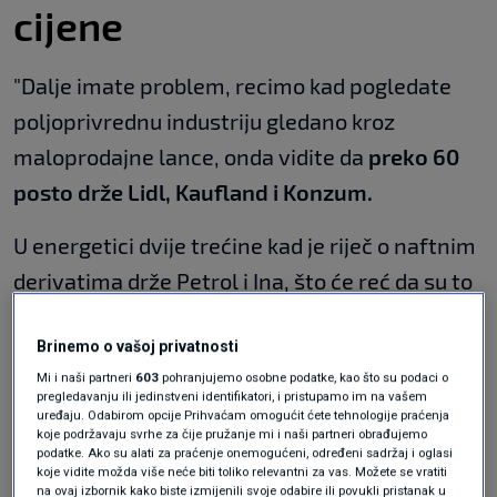
cijene
"Dalje imate problem, recimo kad pogledate
poljoprivrednu industriju gledano kroz
maloprodajne lance, onda vidite da
preko 60
posto drže Lidl, Kaufland i Konzum.
U energetici dvije trećine kad je riječ o naftnim
derivatima drže Petrol i Ina, što će reć da su to
oligopolne strukture, te da nemamo tržište kao
Brinemo o vašoj privatnosti
regulatora.
Mi i naši partneri
603
pohranjujemo osobne podatke, kao što su podaci o
pregledavanju ili jedinstveni identifikatori, i pristupamo im na vašem
uređaju. Odabirom opcije Prihvaćam omogućit ćete tehnologije praćenja
koje podržavaju svrhe za čije pružanje mi i naši partneri obrađujemo
podatke. Ako su alati za praćenje onemogućeni, određeni sadržaj i oglasi
koje vidite možda više neće biti toliko relevantni za vas. Možete se vratiti
na ovaj izbornik kako biste izmijenili svoje odabire ili povukli pristanak u