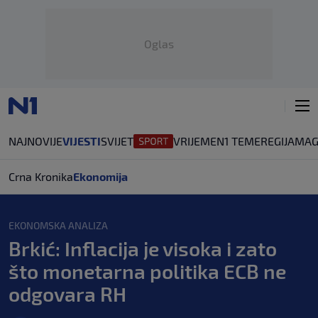
Oglas
NAJNOVIJE
VIJESTI
SVIJET
VRIJEME
N1 TEME
REGIJA
MAG
Crna Kronika
Ekonomija
EKONOMSKA ANALIZA
Brkić: Inflacija je visoka i zato
što monetarna politika ECB ne
odgovara RH