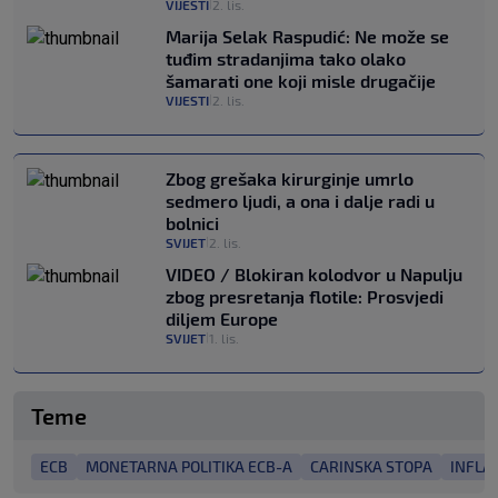
VIJESTI
2. lis.
|
Marija Selak Raspudić: Ne može se
tuđim stradanjima tako olako
šamarati one koji misle drugačije
VIJESTI
2. lis.
|
Zbog grešaka kirurginje umrlo
sedmero ljudi, a ona i dalje radi u
bolnici
SVIJET
2. lis.
|
VIDEO / Blokiran kolodvor u Napulju
zbog presretanja flotile: Prosvjedi
diljem Europe
SVIJET
1. lis.
|
Teme
ECB
MONETARNA POLITIKA ECB-A
CARINSKA STOPA
INFLAC