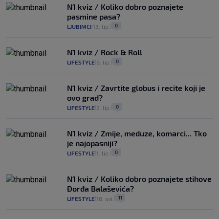
N1 kviz / Koliko dobro poznajete
pasmine pasa?
0
LJUBIMCI
13. lip.
|
|
N1 kviz / Rock & Roll
0
LIFESTYLE
8. lip.
|
|
N1 kviz / Zavrtite globus i recite koji je
ovo grad?
0
LIFESTYLE
2. lip.
|
|
N1 kviz / Zmije, meduze, komarci... Tko
je najopasniji?
0
LIFESTYLE
1. lip.
|
|
N1 kviz / Koliko dobro poznajete stihove
Đorđa Balaševića?
11
LIFESTYLE
18. svi.
|
|