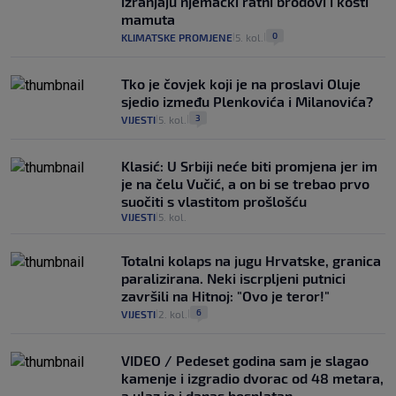
izranjaju njemački ratni brodovi i kosti
mamuta
0
KLIMATSKE PROMJENE
5. kol.
|
|
Tko je čovjek koji je na proslavi Oluje
sjedio između Plenkovića i Milanovića?
3
VIJESTI
5. kol.
|
|
Klasić: U Srbiji neće biti promjena jer im
je na čelu Vučić, a on bi se trebao prvo
suočiti s vlastitom prošlošću
VIJESTI
5. kol.
|
Totalni kolaps na jugu Hrvatske, granica
paralizirana. Neki iscrpljeni putnici
završili na Hitnoj: "Ovo je teror!"
6
VIJESTI
2. kol.
|
|
VIDEO / Pedeset godina sam je slagao
kamenje i izgradio dvorac od 48 metara,
a ulaz je i danas besplatan