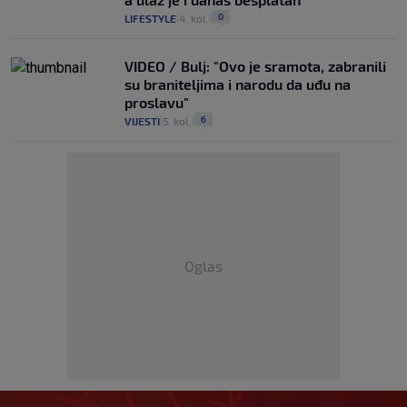
0
LIFESTYLE
4. kol.
|
|
VIDEO / Bulj: "Ovo je sramota, zabranili
su braniteljima i narodu da uđu na
proslavu"
6
VIJESTI
5. kol.
|
|
Oglas