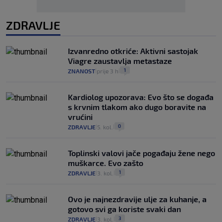
ZDRAVLJE
Izvanredno otkriće: Aktivni sastojak
Viagre zaustavlja metastaze
1
ZNANOST
prije 3 h
|
|
Kardiolog upozorava: Evo što se događa
s krvnim tlakom ako dugo boravite na
vrućini
0
ZDRAVLJE
5. kol.
|
|
Toplinski valovi jače pogađaju žene nego
muškarce. Evo zašto
1
ZDRAVLJE
3. kol.
|
|
Ovo je najnezdravije ulje za kuhanje, a
gotovo svi ga koriste svaki dan
3
ZDRAVLJE
3. kol.
|
|