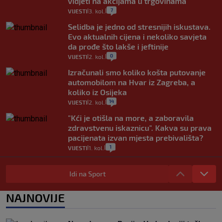
vidjeti na akcijama u trgovinama"
7
VIJESTI
3. kol.
|
|
Selidba je jedno od stresnijih iskustava.
Evo aktualnih cijena i nekoliko savjeta
da prođe što lakše i jeftinije
0
VIJESTI
2. kol.
|
|
Izračunali smo koliko košta putovanje
automobilom na Hvar iz Zagreba, a
koliko iz Osijeka
14
VIJESTI
2. kol.
|
|
"Kći je otišla na more, a zaboravila
zdravstvenu iskaznicu". Kakva su prava
pacijenata izvan mjesta prebivališta?
1
VIJESTI
1. kol.
|
|
Provjerili smo "što ćemo onda" ako
Plenković na 15 dana ukine mjere: "Ne bi
Idi na Sport
se dogodilo ništa. Vlada se zaljubila u te
intervencije"
NAJNOVIJE
25
VIJESTI
30. srp.
|
|
Analitičar o Mostu: Oni su u yin-yang