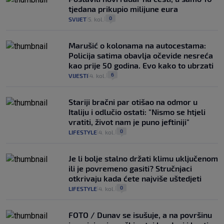
tjedana prikupio milijune eura
0
SVIJET
5. kol.
|
|
Marušić o kolonama na autocestama:
Policija satima obavlja očevide nesreća
kao prije 50 godina. Evo kako to ubrzati
6
VIJESTI
4. kol.
|
|
Stariji bračni par otišao na odmor u
Italiju i odlučio ostati: "Nismo se htjeli
vratiti, život nam je puno jeftiniji"
0
LIFESTYLE
4. kol.
|
|
Je li bolje stalno držati klimu uključenom
ili je povremeno gasiti? Stručnjaci
otkrivaju kada ćete najviše uštedjeti
0
LIFESTYLE
4. kol.
|
|
FOTO / Dunav se isušuje, a na površinu