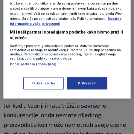
bilo kojem trenutku klikom na Upravljaj postavkama poveznicu pri dnu
web-stranice [ili plutajuće ikone u donjem lijevom kutu web stranice, ako
je primjenjivo]. Vaši će se odabiri primijeniti kako je opisano u dijelu Web-
mjesto. Za više pojedinosti pogledajte našu Politiku privatnosti.
Dodatne
informacije o vašoj privatnosti
Mi i naši partneri obrađujemo podatke kako bismo pružili
sljedeće:
N1
Korištenje preciznih geolokacijskih podataka. Aktivno skeniranje
karakteristika uređaja za identifikaciju. Pohrana i/ili pristup podacima na
uređaju. Personalizirano oglašavanje i sadržaj, mjerenje oglašavanja i
Lijek protiv inflacije je
sadržaja, uvidi u publiku i razvoj usluga.
Popis partnera (dobavljača)
tržište savršene
Prikaži svrhe
Prihvaćam
konkurencije
Jer kad u teoriji imate tržište savršene
konkurencije, onda nemate nijednog
proizvođača koji može nametnuti svoje cijene