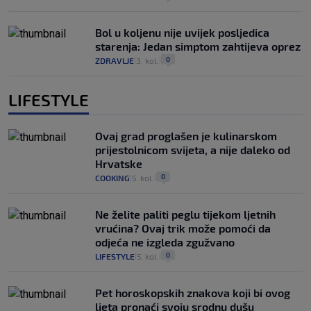
Bol u koljenu nije uvijek posljedica
starenja: Jedan simptom zahtijeva oprez
0
ZDRAVLJE
3. kol.
|
|
LIFESTYLE
Ovaj grad proglašen je kulinarskom
prijestolnicom svijeta, a nije daleko od
Hrvatske
0
COOKING
5. kol.
|
|
Ne želite paliti peglu tijekom ljetnih
vrućina? Ovaj trik može pomoći da
odjeća ne izgleda zgužvano
0
LIFESTYLE
5. kol.
|
|
Pet horoskopskih znakova koji bi ovog
ljeta pronaći svoju srodnu dušu