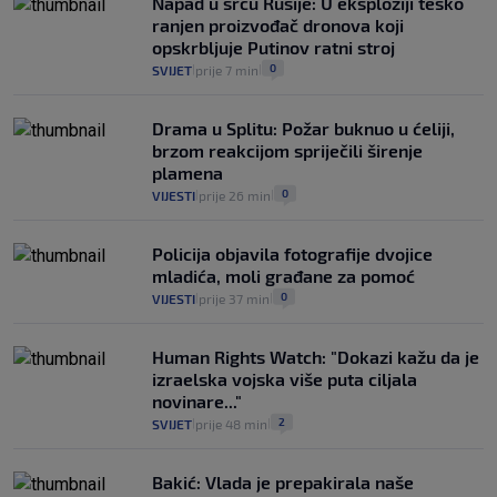
Napad u srcu Rusije: U eksploziji teško
poziciji i imaju drugog najpoznatijeg
ranjen proizvođač dronova koji
bravara u povijesti Hrvatske
opskrbljuje Putinov ratni stroj
16
VIJESTI
30. srp.
|
|
0
SVIJET
prije 7 min
|
|
Drama u Splitu: Požar buknuo u ćeliji,
brzom reakcijom spriječili širenje
plamena
0
VIJESTI
prije 26 min
|
|
Policija objavila fotografije dvojice
mladića, moli građane za pomoć
0
VIJESTI
prije 37 min
|
|
Human Rights Watch: "Dokazi kažu da je
izraelska vojska više puta ciljala
novinare..."
2
SVIJET
prije 48 min
|
|
Bakić: Vlada je prepakirala naše