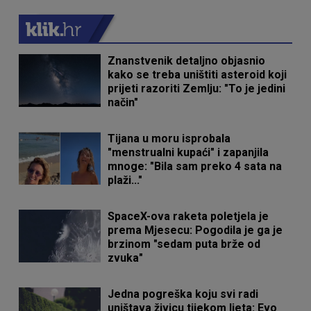
Znanstvenik detaljno objasnio
kako se treba uništiti asteroid koji
prijeti razoriti Zemlju: "To je jedini
način"
Tijana u moru isprobala
"menstrualni kupaći" i zapanjila
mnoge: "Bila sam preko 4 sata na
plaži..."
SpaceX-ova raketa poletjela je
prema Mjesecu: Pogodila je ga je
brzinom "sedam puta brže od
zvuka"
Jedna pogreška koju svi radi
uništava živicu tijekom ljeta: Evo