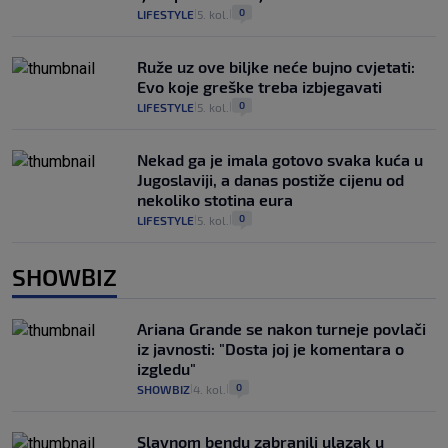
0
LIFESTYLE
5. kol.
|
|
Ruže uz ove biljke neće bujno cvjetati:
Evo koje greške treba izbjegavati
0
LIFESTYLE
5. kol.
|
|
Nekad ga je imala gotovo svaka kuća u
Jugoslaviji, a danas postiže cijenu od
nekoliko stotina eura
0
LIFESTYLE
5. kol.
|
|
SHOWBIZ
Ariana Grande se nakon turneje povlači
iz javnosti: "Dosta joj je komentara o
izgledu"
0
SHOWBIZ
4. kol.
|
|
Slavnom bendu zabranili ulazak u