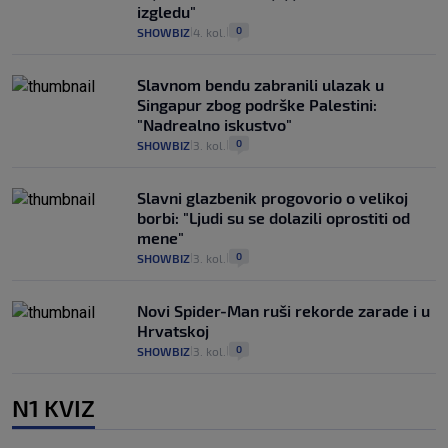
izgledu"
0
SHOWBIZ
4. kol.
|
|
Slavnom bendu zabranili ulazak u
Singapur zbog podrške Palestini:
"Nadrealno iskustvo"
0
SHOWBIZ
3. kol.
|
|
Slavni glazbenik progovorio o velikoj
borbi: "Ljudi su se dolazili oprostiti od
mene"
0
SHOWBIZ
3. kol.
|
|
Novi Spider-Man ruši rekorde zarade i u
Hrvatskoj
0
SHOWBIZ
3. kol.
|
|
N1 KVIZ