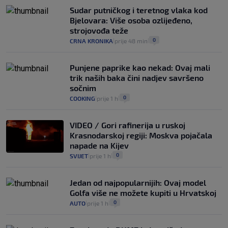
Sudar putničkog i teretnog vlaka kod
Bjelovara: Više osoba ozlijeđeno,
strojovođa teže
0
CRNA KRONIKA
prije 48 min
|
|
Punjene paprike kao nekad: Ovaj mali
trik naših baka čini nadjev savršeno
sočnim
0
COOKING
prije 1 h
|
|
VIDEO / Gori rafinerija u ruskoj
Krasnodarskoj regiji: Moskva pojačala
napade na Kijev
0
SVIJET
prije 1 h
|
|
Jedan od najpopularnijih: Ovaj model
Golfa više ne možete kupiti u Hrvatskoj
0
AUTO
prije 1 h
|
|