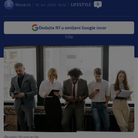
0
Nova.rs
LIFESTYLE
19. svi. 2026. 18:52
|
|
|
Dodajte N1 u omiljeni Google izvor
Više
Pexels/Ilustracija