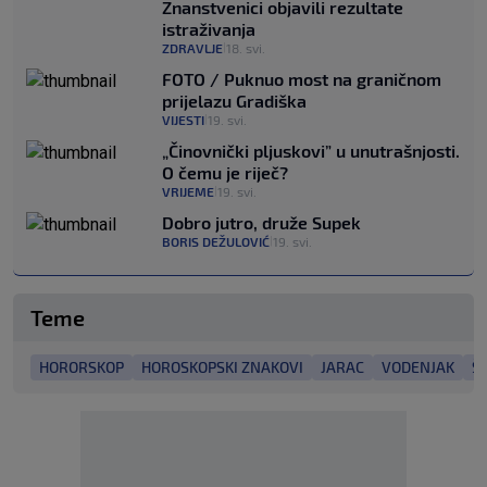
Znanstvenici objavili rezultate
istraživanja
ZDRAVLJE
18. svi.
|
FOTO / Puknuo most na graničnom
prijelazu Gradiška
VIJESTI
19. svi.
|
„Činovnički pljuskovi” u unutrašnjosti.
O čemu je riječ?
VRIJEME
19. svi.
|
Dobro jutro, druže Supek
BORIS DEŽULOVIĆ
19. svi.
|
Teme
HORORSKOP
HOROSKOPSKI ZNAKOVI
JARAC
VODENJAK
Š