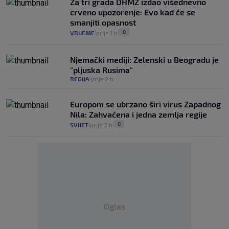
Za tri grada DHMZ izdao višednevno
crveno upozorenje: Evo kad će se
smanjiti opasnost
0
VRIJEME
prije 1 h
|
|
Njemački mediji: Zelenski u Beogradu je
"pljuska Rusima"
REGIJA
prije 2 h
|
Europom se ubrzano širi virus Zapadnog
Nila: Zahvaćena i jedna zemlja regije
0
SVIJET
prije 2 h
|
|
Oglas