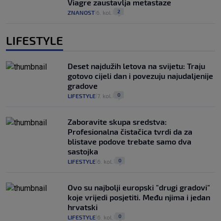
Viagre zaustavlja metastaze
2
ZNANOST
6. kol.
|
|
LIFESTYLE
Deset najdužih letova na svijetu: Traju
gotovo cijeli dan i povezuju najudaljenije
gradove
0
LIFESTYLE
7. kol.
|
|
Zaboravite skupa sredstva:
Profesionalna čistačica tvrdi da za
blistave podove trebate samo dva
sastojka
0
LIFESTYLE
6. kol.
|
|
Ovo su najbolji europski "drugi gradovi"
koje vrijedi posjetiti. Među njima i jedan
hrvatski
0
LIFESTYLE
6. kol.
|
|