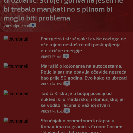
bi trebalo manjkati no s plinom bi
moglo biti problema
0
VIJESTI
prije 4 h
|
|
Energetski stručnjak: Iz više razloga ne
očekujem nestašice niti poskupljenja
električne energije
0
VIJESTI
7. kol.
|
|
Marušić o kolonama na autocestama:
Policija satima obavlja očevide nesreća
kao prije 50 godina. Evo kako to ubrzati
7
VIJESTI
4. kol.
|
|
Tadić: Krško je u boljoj poziciji od
nuklearki u Mađarskoj i Rumunjskoj jer
se vodilo računa o važnoj stvari
5
VIJESTI
4. kol.
|
|
Stručnjak o prometnom kolapsu u
Konavlima na granici s Crnom Gorom:
"Idućeg ljeta bit će još gore"