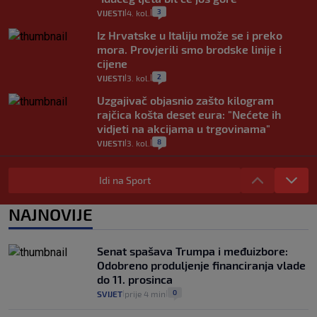
3
VIJESTI
4. kol.
|
|
Iz Hrvatske u Italiju može se i preko
mora. Provjerili smo brodske linije i
cijene
2
VIJESTI
3. kol.
|
|
Uzgajivač objasnio zašto kilogram
rajčica košta deset eura: "Nećete ih
vidjeti na akcijama u trgovinama"
8
VIJESTI
3. kol.
|
|
Selidba je jedno od stresnijih iskustava.
Evo aktualnih cijena i nekoliko savjeta
Idi na Sport
da prođe što lakše i jeftinije
0
VIJESTI
2. kol.
NAJNOVIJE
|
|
Izračunali smo koliko košta putovanje
automobilom na Hvar iz Zagreba, a
Senat spašava Trumpa i međuizbore:
koliko iz Osijeka
Odobreno produljenje financiranja vlade
14
VIJESTI
2. kol.
|
|
do 11. prosinca
0
SVIJET
prije 4 min
|
|