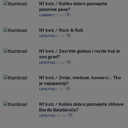
N1 kviz / Koliko dobro poznajete
pasmine pasa?
0
LJUBIMCI
13. lip.
|
|
N1 kviz / Rock & Roll
0
LIFESTYLE
8. lip.
|
|
N1 kviz / Zavrtite globus i recite koji je
ovo grad?
0
LIFESTYLE
2. lip.
|
|
N1 kviz / Zmije, meduze, komarci... Tko
je najopasniji?
0
LIFESTYLE
1. lip.
|
|
N1 kviz / Koliko dobro poznajete stihove
Đorđa Balaševića?
11
LIFESTYLE
18. svi.
|
|