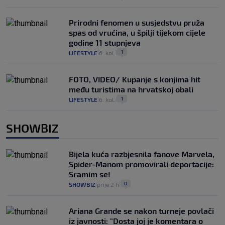
Prirodni fenomen u susjedstvu pruža
spas od vrućina, u špilji tijekom cijele
godine 11 stupnjeva
1
LIFESTYLE
6. kol.
|
|
FOTO, VIDEO/ Kupanje s konjima hit
među turistima na hrvatskoj obali
1
LIFESTYLE
6. kol.
|
|
SHOWBIZ
Bijela kuća razbjesnila fanove Marvela,
Spider-Manom promovirali deportacije:
Sramim se!
0
SHOWBIZ
prije 2 h
|
|
Ariana Grande se nakon turneje povlači
iz javnosti: "Dosta joj je komentara o