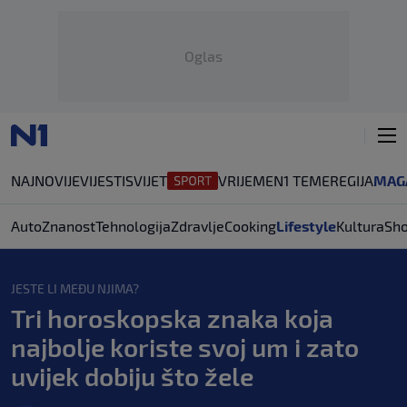
Oglas
NAJNOVIJE
VIJESTI
SVIJET
VRIJEME
N1 TEME
REGIJA
MAG
Auto
Znanost
Tehnologija
Zdravlje
Cooking
Lifestyle
Kultura
Sh
JESTE LI MEĐU NJIMA?
Tri horoskopska znaka koja
najbolje koriste svoj um i zato
uvijek dobiju što žele