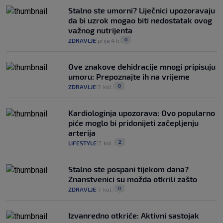
Stalno ste umorni? Liječnici upozoravaju
da bi uzrok mogao biti nedostatak ovog
važnog nutrijenta
0
ZDRAVLJE
prije 4 h
|
|
Ove znakove dehidracije mnogi pripisuju
umoru: Prepoznajte ih na vrijeme
0
ZDRAVLJE
7. kol.
|
|
Kardiologinja upozorava: Ovo popularno
piće moglo bi pridonijeti začepljenju
arterija
2
LIFESTYLE
7. kol.
|
|
Stalno ste pospani tijekom dana?
Znanstvenici su možda otkrili zašto
0
ZDRAVLJE
7. kol.
|
|
Izvanredno otkriće: Aktivni sastojak