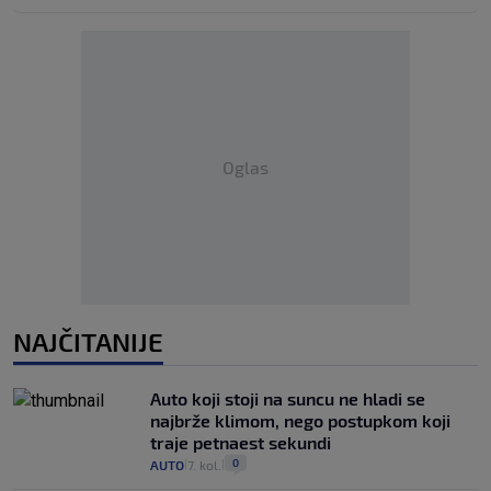
Oglas
NAJČITANIJE
Auto koji stoji na suncu ne hladi se
najbrže klimom, nego postupkom koji
traje petnaest sekundi
0
AUTO
7. kol.
|
|