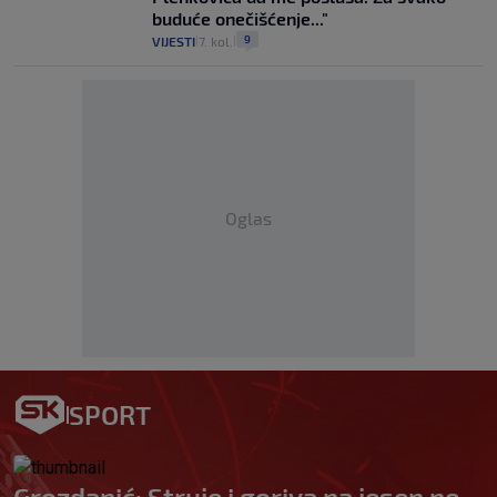
buduće onečišćenje..."
9
VIJESTI
7. kol.
|
|
Oglas
SPORT
Grozdanić: Struje i goriva na jesen ne