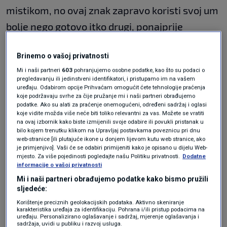
mistikom, no ovaj znak zapravo koristi svoj um
bolje nego gotovo itko drugi, ponajprije
zahvaljujući iznimno oštrom fokusu.
Brinemo o vašoj privatnosti
Škorpioni imaju nevjerojatnu sposobnost
Mi i naši partneri
603
pohranjujemo osobne podatke, kao što su podaci o
pregledavanju ili jedinstveni identifikatori, i pristupamo im na vašem
čitanja ljudi i situacija. Njihovu pronicljivom
uređaju. Odabirom opcije Prihvaćam omogućit ćete tehnologije praćenja
koje podržavaju svrhe za čije pružanje mi i naši partneri obrađujemo
oku ne promiče nijedan detalj, a intuicija im je
podatke. Ako su alati za praćenje onemogućeni, određeni sadržaj i oglasi
zapravo oblik logičke analize koja se odvija u
koje vidite možda više neće biti toliko relevantni za vas. Možete se vratiti
na ovaj izbornik kako biste izmijenili svoje odabire ili povukli pristanak u
podsvijesti. Ne uče samo kako bi znali, već kako
bilo kojem trenutku klikom na Upravljaj postavkama poveznicu pri dnu
web-stranice [ili plutajuće ikone u donjem lijevom kutu web stranice, ako
bi razumjeli skrivene motive, prenosi
Nova.rs.
je primjenjivo]. Vaši će se odabiri primijeniti kako je opisano u dijelu Web-
mjesto. Za više pojedinosti pogledajte našu Politiku privatnosti.
Dodatne
informacije o vašoj privatnosti
Veliki horoskop: Škorpione očekuje
Mi i naši partneri obrađujemo podatke kako bismo pružili
sudbinska prekretnica, a jedan znak
sljedeće:
mora paziti na novac
Korištenje preciznih geolokacijskih podataka. Aktivno skeniranje
LIFESTYLE
20. tra.
|
karakteristika uređaja za identifikaciju. Pohrana i/ili pristup podacima na
uređaju. Personalizirano oglašavanje i sadržaj, mjerenje oglašavanja i
sadržaja, uvidi u publiku i razvoj usluga.