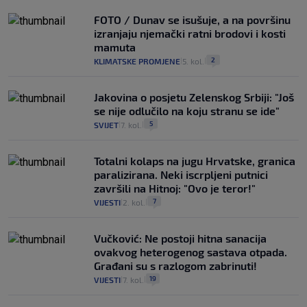
FOTO / Dunav se isušuje, a na površinu
izranjaju njemački ratni brodovi i kosti
mamuta
2
KLIMATSKE PROMJENE
5. kol.
|
|
Jakovina o posjetu Zelenskog Srbiji: "Još
se nije odlučilo na koju stranu se ide"
5
SVIJET
7. kol.
|
|
Totalni kolaps na jugu Hrvatske, granica
paralizirana. Neki iscrpljeni putnici
završili na Hitnoj: "Ovo je teror!"
7
VIJESTI
2. kol.
|
|
Vučković: Ne postoji hitna sanacija
ovakvog heterogenog sastava otpada.
Građani su s razlogom zabrinuti!
19
VIJESTI
7. kol.
|
|