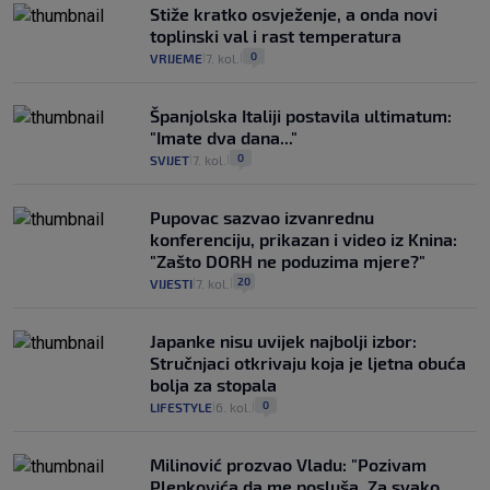
Stiže kratko osvježenje, a onda novi
toplinski val i rast temperatura
0
VRIJEME
7. kol.
|
|
Španjolska Italiji postavila ultimatum:
"Imate dva dana..."
0
SVIJET
7. kol.
|
|
Pupovac sazvao izvanrednu
konferenciju, prikazan i video iz Knina:
"Zašto DORH ne poduzima mjere?"
20
VIJESTI
7. kol.
|
|
Japanke nisu uvijek najbolji izbor:
Stručnjaci otkrivaju koja je ljetna obuća
bolja za stopala
0
LIFESTYLE
6. kol.
|
|
Milinović prozvao Vladu: "Pozivam
Plenkovića da me posluša. Za svako