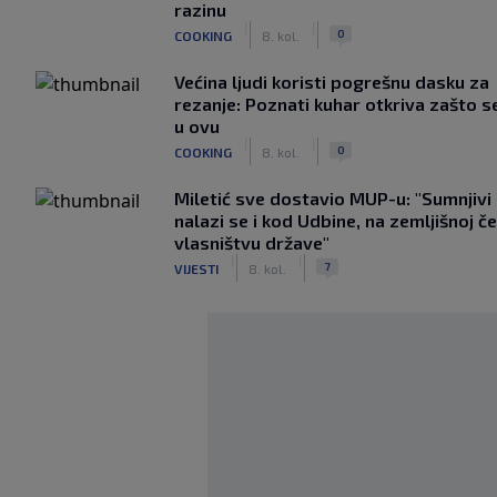
razinu
|
|
0
COOKING
8. kol.
Većina ljudi koristi pogrešnu dasku za
rezanje: Poznati kuhar otkriva zašto s
u ovu
|
|
0
COOKING
8. kol.
Miletić sve dostavio MUP-u: "Sumnjivi
nalazi se i kod Udbine, na zemljišnoj če
vlasništvu države"
|
|
7
VIJESTI
8. kol.