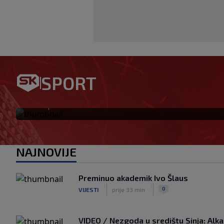
VIDEO / Pogledajte golgeters
SPORT
napadača Rijeke: Ovako je za
|
SK
prije 45 min
NAJNOVIJE
Preminuo akademik Ivo Šlaus
|
|
0
VIJESTI
prije 33 min
VIDEO / Nezgoda u središtu Sinja: Alkars