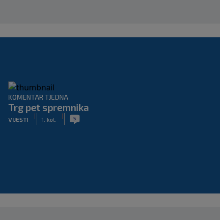
KOMENTAR TJEDNA
Trg pet spremnika
|
|
5
VIJESTI
1. kol.