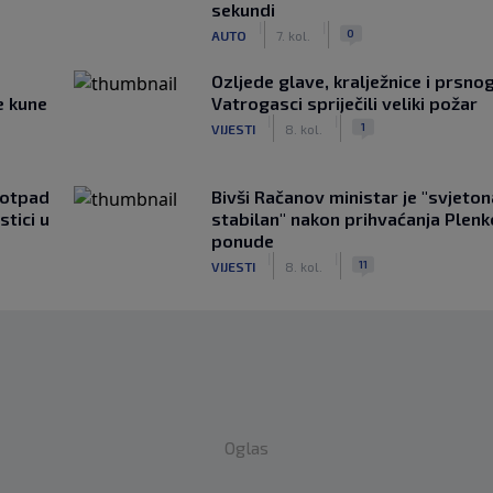
sekundi
|
|
0
AUTO
7. kol.
Ozljede glave, kralježnice i prsno
e kune
Vatrogasci spriječili veliki požar
|
|
1
VIJESTI
8. kol.
 otpad
Bivši Račanov ministar je "svjeto
stici u
stabilan" nakon prihvaćanja Plen
ponude
|
|
11
VIJESTI
8. kol.
Oglas