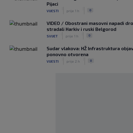
Pijaci
|
|
0
VIJESTI
prije 1 h
VIDEO / Obostrani masovni napadi dro
stradali Harkiv i ruski Belgorod
|
|
0
SVIJET
prije 1 h
Sudar vlakova: HŽ Infrastruktura objav
ponovno otvorena
|
|
0
VIJESTI
prije 2 h