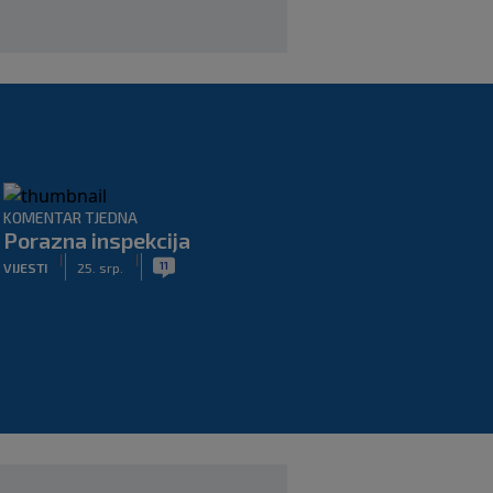
KOMENTAR TJEDNA
Porazna inspekcija
|
|
11
VIJESTI
25. srp.