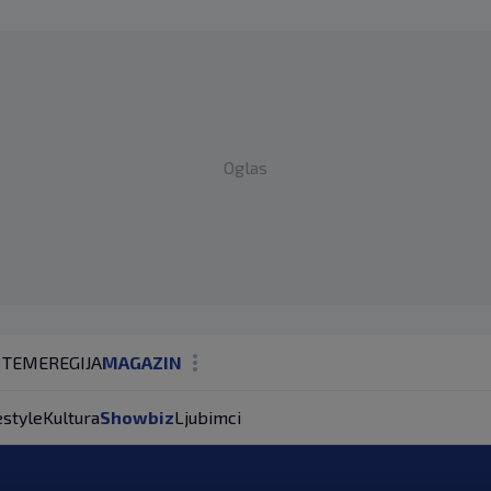
Oglas
 TEME
REGIJA
MAGAZIN
N1 KOMENTAR
estyle
Kultura
Showbiz
Ljubimci
KOLUMNE