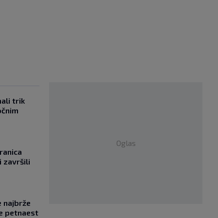
li trik
očnim
Oglas
ranica
 završili
e najbrže
e petnaest