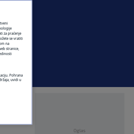
tveni
nologije
ti za praćenje
žete se vratiti
ikom na
eb stranice,
edinosti
kaciju. Pohrana
ržaja, uvidi u
i 71.
Oglas