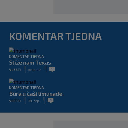
KOMENTAR TJEDNA
KOMENTAR TJEDNA
Stiže nam Texas
|
|
1
VIJESTI
prije 4 h
KOMENTAR TJEDNA
Bura u čaši limunade
|
|
0
VIJESTI
18. srp.