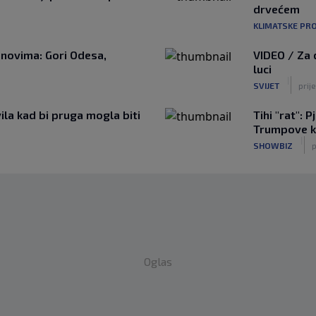
drvećem
KLIMATSKE PR
novima: Gori Odesa,
VIDEO / Za 
luci
|
SVIJET
prije
ila kad bi pruga mogla biti
Tihi "rat": 
Trumpove 
|
SHOWBIZ
p
Oglas