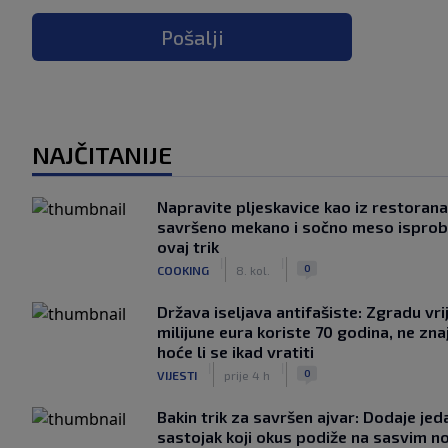
Pošalji
NAJČITANIJE
Napravite pljeskavice kao iz restorana
savršeno mekano i sočno meso isprob
ovaj trik
|
|
0
COOKING
8. kol.
Država iseljava antifašiste: Zgradu vr
milijune eura koriste 70 godina, ne zna
hoće li se ikad vratiti
|
|
0
VIJESTI
prije 4 h
Bakin trik za savršen ajvar: Dodaje jed
sastojak koji okus podiže na sasvim n