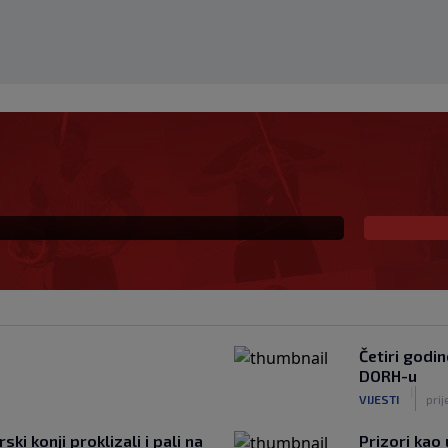
ki instinkt novog
bijao u Bundesligi
Četiri godi
DORH-u
|
VIJESTI
pri
ki konji proklizali i pali na
Prizori kao 