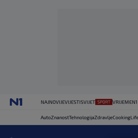
NAJNOVIJE
VIJESTI
SVIJET
VRIJEME
N1
Auto
Znanost
Tehnologija
Zdravlje
Cooking
Lif