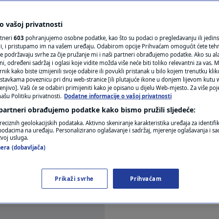
N1(DIS)INFO
 bi gradovi mogli biti
KLIMATSKE PROMJENE
 vašoj privatnosti
rtneri
603
pohranjujemo osobne podatke, kao što su podaci o pregledavanju ili jedins
027.
FOTO
ori, i pristupamo im na vašem uređaju. Odabirom opcije Prihvaćam omogućit ćete teh
e podržavaju svrhe za čije pružanje mi i naši partneri obrađujemo podatke. Ako su ala
 određeni sadržaj i oglasi koje vidite možda više neće biti toliko relevantni za vas. Mo
VIDEO
rnik kako biste izmijenili svoje odabire ili povukli pristanak u bilo kojem trenutku kl
entara
stavkama poveznicu pri dnu web-stranice [ili plutajuće ikone u donjem lijevom kutu w
enjivo]. Vaši će se odabiri primijeniti kako je opisano u dijelu Web-mjesto. Za više poj
ašu Politiku privatnosti.
Dodatne informacije o vašoj privatnosti
 partneri obrađujemo podatke kako bismo pružili sljedeće:
reciznih geolokacijskih podataka. Aktivno skeniranje karakteristika uređaja za identifi
p podacima na uređaju. Personalizirano oglašavanje i sadržaj, mjerenje oglašavanja i sad
zvoj usluga.
era (dobavljača)
i do Bugarske rivijere, evo gdje bi se moglo održat
Prikaži svrhe
Prihvaćam