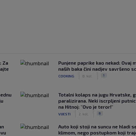
: Za
Punjene paprike kao nekad: Ovaj ma
ajte
naših baka čini nadjev savršeno s
|
|
1
COOKING
8. kol.
ijednu
Totalni kolaps na jugu Hrvatske, g
ju
paralizirana. Neki iscrpljeni putnici
na Hitnoj: "Ovo je teror!"
|
|
8
VIJESTI
2. kol.
an
Auto koji stoji na suncu ne hladi s
ovu
klimom, nego postupkom koji traj