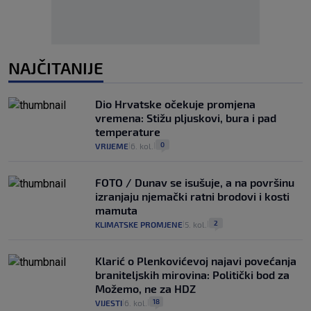
NAJČITANIJE
Dio Hrvatske očekuje promjena
vremena: Stižu pljuskovi, bura i pad
temperature
0
VRIJEME
6. kol.
|
|
FOTO / Dunav se isušuje, a na površinu
izranjaju njemački ratni brodovi i kosti
mamuta
2
KLIMATSKE PROMJENE
5. kol.
|
|
Klarić o Plenkovićevoj najavi povećanja
braniteljskih mirovina: Politički bod za
Možemo, ne za HDZ
18
VIJESTI
6. kol.
|
|