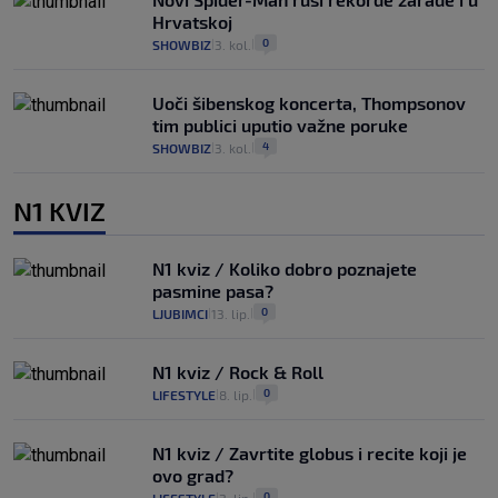
Hrvatskoj
0
SHOWBIZ
3. kol.
|
|
Uoči šibenskog koncerta, Thompsonov
tim publici uputio važne poruke
4
SHOWBIZ
3. kol.
|
|
N1 KVIZ
N1 kviz / Koliko dobro poznajete
pasmine pasa?
0
LJUBIMCI
13. lip.
|
|
N1 kviz / Rock & Roll
0
LIFESTYLE
8. lip.
|
|
N1 kviz / Zavrtite globus i recite koji je
ovo grad?
0
|
|