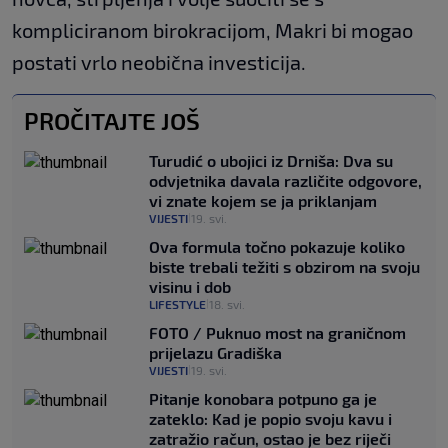
kompliciranom birokracijom, Makri bi mogao
postati vrlo neobična investicija.
PROČITAJTE JOŠ
Turudić o ubojici iz Drniša: Dva su
odvjetnika davala različite odgovore,
vi znate kojem se ja priklanjam
VIJESTI
19. svi.
|
Ova formula točno pokazuje koliko
biste trebali težiti s obzirom na svoju
visinu i dob
LIFESTYLE
18. svi.
|
FOTO / Puknuo most na graničnom
prijelazu Gradiška
VIJESTI
19. svi.
|
Pitanje konobara potpuno ga je
zateklo: Kad je popio svoju kavu i
zatražio račun, ostao je bez riječi