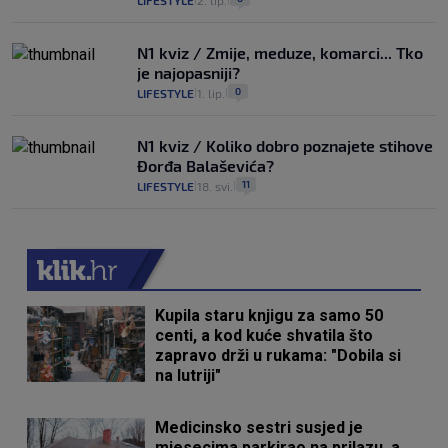
LIFESTYLE
2. lip.
N1 kviz / Zmije, meduze, komarci... Tko
je najopasniji?
0
LIFESTYLE
1. lip.
|
|
N1 kviz / Koliko dobro poznajete stihove
Đorđa Balaševića?
11
LIFESTYLE
18. svi.
|
|
Kupila staru knjigu za samo 50
centi, a kod kuće shvatila što
zapravo drži u rukama: "Dobila si
na lutriji"
Medicinsko sestri susjed je
mjesecima parkirao na prilazu, a