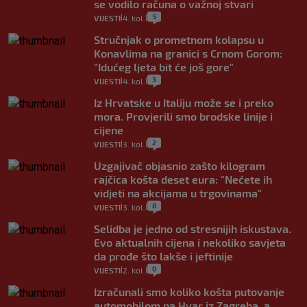
se vodilo računa o važnoj stvari
5
VIJESTI
4. kol.
|
|
Stručnjak o prometnom kolapsu u
Konavlima na granici s Crnom Gorom:
"Idućeg ljeta bit će još gore"
3
VIJESTI
4. kol.
|
|
Iz Hrvatske u Italiju može se i preko
mora. Provjerili smo brodske linije i
cijene
2
VIJESTI
3. kol.
|
|
Uzgajivač objasnio zašto kilogram
rajčica košta deset eura: "Nećete ih
vidjeti na akcijama u trgovinama"
8
VIJESTI
3. kol.
|
|
Selidba je jedno od stresnijih iskustava.
Evo aktualnih cijena i nekoliko savjeta
da prođe što lakše i jeftinije
0
VIJESTI
2. kol.
|
|
Izračunali smo koliko košta putovanje
automobilom na Hvar iz Zagreba, a