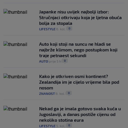
Japanke nisu uvijek najbolji izbor:
Stručnjaci otkrivaju koja je ljetna obuća
bolja za stopala
0
LIFESTYLE
6. kol.
|
|
Auto koji stoji na suncu ne hladi se
najbrže klimom, nego postupkom koji
traje petnaest sekundi
0
AUTO
prije 5 h
|
|
Kako je otkriven osmi kontinent?
Zealandija im je cijelo vrijeme bila pod
nosom
0
ZNANOST
6. kol.
|
|
Nekad ga je imala gotovo svaka kuća u
Jugoslaviji, a danas postiže cijenu od
nekoliko stotina eura
0
LIFESTYLE
5. kol.
|
|