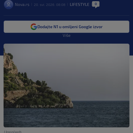
0
Nova.rs
LIFESTYLE
20. svi. 2026. 08:08
|
|
|
Dodajte N1 u omiljeni Google izvor
Više
Unsplash