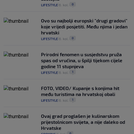
0
LIFESTYLE
6. kol.
|
|
Ovo su najbolji europski "drugi gradovi"
koje vrijedi posjetiti. Među njima i jedan
hrvatski
0
LIFESTYLE
6. kol.
|
|
Prirodni fenomen u susjedstvu pruža
spas od vrućina, u špilji tijekom cijele
godine 11 stupnjeva
1
LIFESTYLE
6. kol.
|
|
FOTO, VIDEO/ Kupanje s konjima hit
među turistima na hrvatskoj obali
1
LIFESTYLE
6. kol.
|
|
Ovaj grad proglašen je kulinarskom
prijestolnicom svijeta, a nije daleko od
Hrvatske
0
|
|