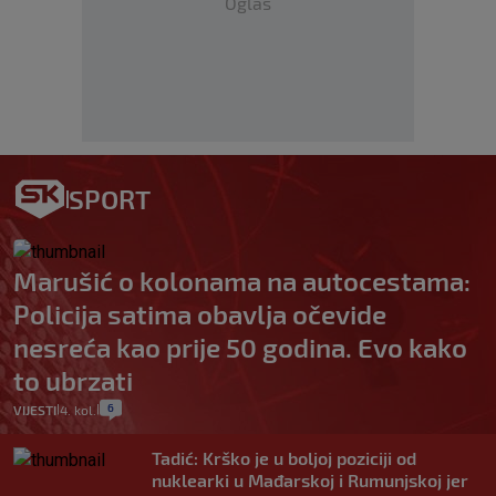
Oglas
SPORT
Marušić o kolonama na autocestama:
Policija satima obavlja očevide
nesreća kao prije 50 godina. Evo kako
to ubrzati
6
VIJESTI
4. kol.
|
|
Tadić: Krško je u boljoj poziciji od
nuklearki u Mađarskoj i Rumunjskoj jer