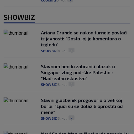
COOKING
5. kol.
SHOWBIZ
Ariana Grande se nakon turneje povlači
iz javnosti: "Dosta joj je komentara o
izgledu"
0
SHOWBIZ
4. kol.
|
|
Slavnom bendu zabranili ulazak u
Singapur zbog podrške Palestini:
"Nadrealno iskustvo"
0
SHOWBIZ
3. kol.
|
|
Slavni glazbenik progovorio o velikoj
borbi: "Ljudi su se dolazili oprostiti od
mene"
0
SHOWBIZ
3. kol.
|
|
Novi Spider-Man ruši rekorde zarade i u