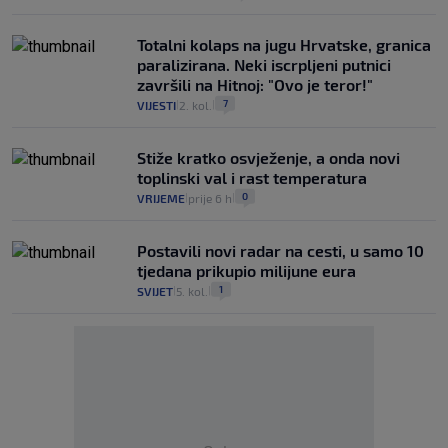
Totalni kolaps na jugu Hrvatske, granica
paralizirana. Neki iscrpljeni putnici
završili na Hitnoj: "Ovo je teror!"
7
VIJESTI
2. kol.
|
|
Stiže kratko osvježenje, a onda novi
toplinski val i rast temperatura
0
VRIJEME
prije 6 h
|
|
Postavili novi radar na cesti, u samo 10
tjedana prikupio milijune eura
1
SVIJET
5. kol.
|
|