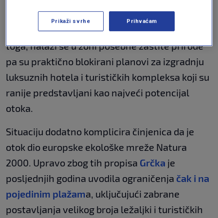
klasificiran kao privatna šuma, što automatski
Prikaži svrhe
Prihvaćam
ograničava mogućnosti gradnje i razvoja. Osim
toga, nalazi se u zoni posebne zaštite prirode
pa su praktično blokirani planovi za izgradnju
luksuznih hotela i turističkih kompleksa koji su
ranije predstavljani kao najveći potencijal
otoka.
Situaciju dodatno komplicira činjenica da je
otok dio europske ekološke mreže Natura
2000. Upravo zbog tih propisa
Grčka
je
posljednjih godina uvodila ograničenja
čak i na
pojedinim plažam
a, uključujući zabrane
postavljanja velikog broja ležaljki i turističkih