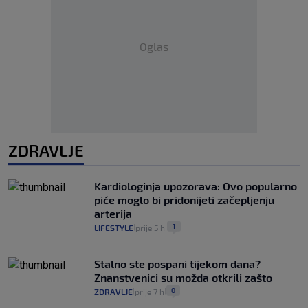
Oglas
ZDRAVLJE
Kardiologinja upozorava: Ovo popularno
piće moglo bi pridonijeti začepljenju
arterija
1
LIFESTYLE
prije 5 h
|
|
Stalno ste pospani tijekom dana?
Znanstvenici su možda otkrili zašto
0
ZDRAVLJE
prije 7 h
|
|