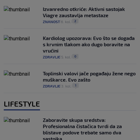
Izvanredno otkriće: Aktivni sastojak
Viagre zaustavlja metastaze
2
ZNANOST
6. kol.
|
|
Kardiolog upozorava: Evo što se događa
s krvnim tlakom ako dugo boravite na
vrućini
0
ZDRAVLJE
5. kol.
|
|
Toplinski valovi jače pogađaju žene nego
muškarce. Evo zašto
1
ZDRAVLJE
3. kol.
|
|
LIFESTYLE
Zaboravite skupa sredstva:
Profesionalna čistačica tvrdi da za
blistave podove trebate samo dva
sastojka