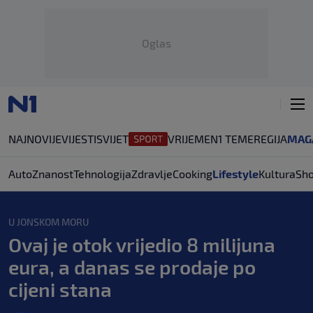
Oglas
NAJNOVIJE
VIJESTI
SVIJET
VRIJEME
N1 TEME
REGIJA
MAG
Auto
Znanost
Tehnologija
Zdravlje
Cooking
Lifestyle
Kultura
Sh
U JONSKOM MORU
Ovaj je otok vrijedio 8 milijuna
eura, a danas se prodaje po
cijeni stana