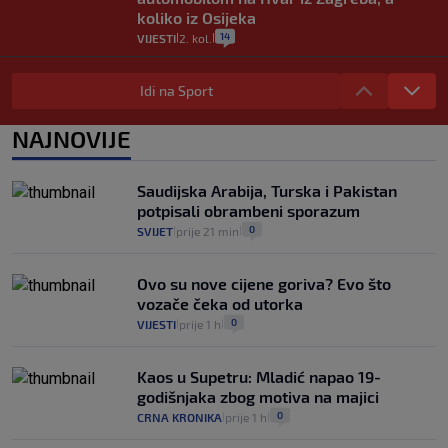
koliko iz Osijeka
14
VIJESTI
2. kol.
|
|
"Kći je otišla na more, a zaboravila
zdravstvenu iskaznicu". Kakva su prava
Idi na Sport
pacijenata izvan mjesta prebivališta?
1
VIJESTI
1. kol.
NAJNOVIJE
|
|
Kako spriječiti nasilje? "Tako da glavni
junaci naših priča budu oni koji pomažu,
Saudijska Arabija, Turska i Pakistan
a ne oni koji su pobijedili nekoga"
potpisali obrambeni sporazum
2
VIJESTI
30. srp.
|
|
0
SVIJET
prije 21 min
|
|
Ovo su nove cijene goriva? Evo što
vozače čeka od utorka
0
VIJESTI
prije 1 h
|
|
Kaos u Supetru: Mladić napao 19-
godišnjaka zbog motiva na majici
0
CRNA KRONIKA
prije 1 h
|
|