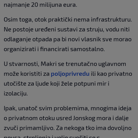
najmanje 20 milijuna eura.
Osim toga, otok praktički nema infrastrukturu.
Ne postoje uređeni sustavi za struju, vodu niti
odlaganje otpada pa bi novi vlasnik sve morao
organizirati i financirati samostalno.
U stvarnosti, Makri se trenutačno uglavnom
može koristiti za
poljoprivredu
ili kao privatno
utočište za ljude koji žele potpuni mir i
izolaciju.
Ipak, unatoč svim problemima, mnogima ideja
o privatnom otoku usred Jonskog mora i dalje
zvuči primamljivo. Za nekoga tko ima dovoljno
novca, strpljenja i volje suočiti se s