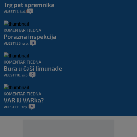
Trg pet spremnika
5
VIJESTI
1. kol.
|
|
KOMENTAR TJEDNA
Porazna inspekcija
11
VIJESTI
25. srp.
|
|
KOMENTAR TJEDNA
Bura u čaši limunade
0
VIJESTI
18. srp.
|
|
KOMENTAR TJEDNA
VAR ili VARka?
4
VIJESTI
11. srp.
|
|