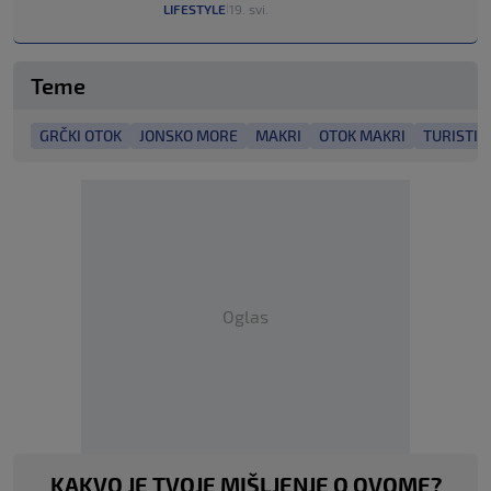
LIFESTYLE
19. svi.
|
Teme
GRČKI OTOK
JONSKO MORE
MAKRI
OTOK MAKRI
TURISTIČ
Oglas
KAKVO JE TVOJE MIŠLJENJE O OVOME?