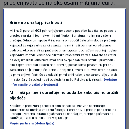
procjenjivala se na oko osam milijuna eura.
Danas se, međutim, na aukciji prodaje za svega
247.000 eura.
Brinemo o vašoj privatnosti
Mi i naši partneri
603
pohranjujemo osobne podatke, kao što su podaci o
Razlog ogromnog pada cijene nisu loša lokacija
pregledavanju ili jedinstveni identifikatori, i pristupamo im na vašem
uređaju. Odabirom opcije Prihvaćam omogućit ćete tehnologije praćenja
ili nedostatak prirodnih ljepota, već ozbiljni
koje podržavaju svrhe za čije pružanje mi i naši partneri obrađujemo
podatke. Ako su alati za praćenje onemogućeni, određeni sadržaj i oglasi
pravni i financijski problemi koji prate otok.
koje vidite možda više neće biti toliko relevantni za vas. Možete se vratiti
na ovaj izbornik kako biste izmijenili svoje odabire ili povukli pristanak u
bilo kojem trenutku klikom na Upravljaj postavkama poveznicu pri dnu
Želite mjesec dana besplatnog
web-stranice [ili plutajuće ikone u donjem lijevom kutu web stranice, ako
odmora u Grčkoj? Ovo je uvjet koji
je primjenjivo]. Vaši će se odabiri primijeniti kako je opisano u dijelu Web-
mjesto. Za više pojedinosti pogledajte našu Politiku privatnosti.
Dodatne
morate ispuniti
informacije o vašoj privatnosti
LIFESTYLE
5. velj.
|
Mi i naši partneri obrađujemo podatke kako bismo pružili
Popularni grčki otok 'zjapi' prazan
sljedeće:
usred sezone: "Je li ljeto ovdje
otkazano?"
Korištenje preciznih geolokacijskih podataka. Aktivno skeniranje
karakteristika uređaja za identifikaciju. Pohrana i/ili pristup podacima na
LIFESTYLE
22. srp.
|
uređaju. Personalizirano oglašavanje i sadržaj, mjerenje oglašavanja i
sadržaja, uvidi u publiku i razvoj usluga.
Popis partnera (dobavljača)
Makri je, prema dokumentaciji, pogrešno