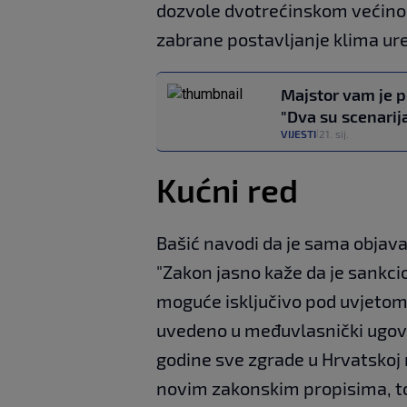
dozvole dvotrećinskom većino
zabrane postavljanje klima ur
Majstor vam je p
"Dva su scenarij
VIJESTI
21. sij.
|
Kućni red
Bašić navodi da je sama objava
"Zakon jasno kaže da je sankci
moguće isključivo pod uvjetom 
uvedeno u međuvlasnički ugovor
godine sve zgrade u Hrvatskoj
novim zakonskim propisima, to 