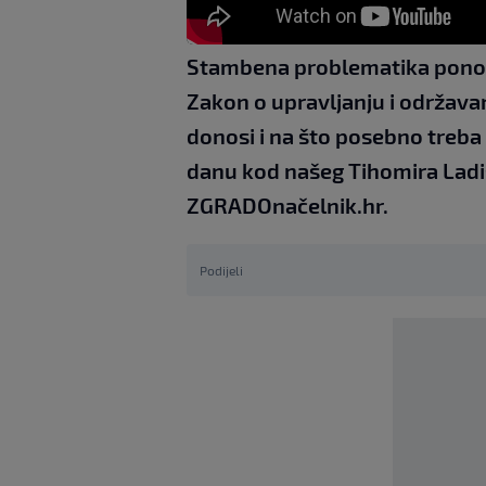
Stambena problematika ponovn
Zakon o upravljanju i održavan
donosi i na što posebno treb
danu kod našeg Tihomira Ladiši
ZGRADOnačelnik.hr.
Podijeli