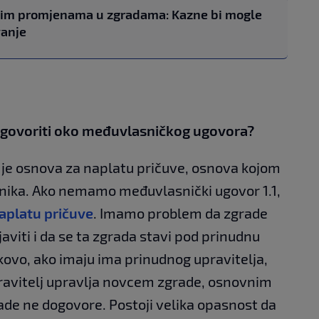
ikim promjenama u zgradama: Kazne bi mogle
vanje
ogovoriti oko međuvlasničkog ugovora?
to je osnova za naplatu pričuve, osnova kojom
nika. Ako nemamo međuvlasnički ugovor 1.1,
aplatu pričuve
. Imamo problem da zgrade
aviti i da se ta zgrada stavi pod prinudnu
kovo, ako imaju ima prinudnog upravitelja,
pravitelj upravlja novcem zgrade, osnovnim
ade ne dogovore. Postoji velika opasnost da