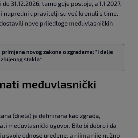
 do 31.12.2026, tamo gdje postoje, a 1.1.2027.
 i napredni upravitelji su već krenuli s time.
dostavili nove prijedloge međuvlasničkih
 primjena novog zakona o zgradama: "I dalje
zbijenog stakla"
mati međuvlasnički
ana (dijela) je definirana kao zgrada,
ti međuvlasnički ugovor. Bilo bi dobro i da
aju svoje odnose uređene, a njima nije nužno