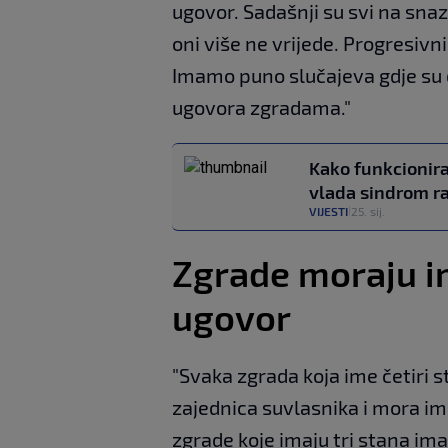
ugovor. Sadašnji su svi na snazi
oni više ne vrijede. Progresivni
Imamo puno slučajeva gdje su 
ugovora zgradama."
Kako funkcionira
vlada sindrom ra
VIJESTI
25. sij.
|
Zgrade moraju i
ugovor
"Svaka zgrada koja ime četiri st
zajednica suvlasnika i mora ima
zgrade koje imaju tri stana im