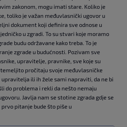
ovim zakonom, mogu imati stare. Koliko je
e, toliko je važan međuvlasnički ugovor u
eljni dokument koji definira sve odnose u
ajedničko u zgradi. To su stvari koje moramo
grade budu održavane kako treba. To je
ranje zgrade u budućnosti. Pozivam sve
nike, upravitelje, pravnike, sve koje su
 temeljito pročitaju svoje međuvlasničke
upravitelja ili ih žele sami napraviti, da ne bi
šli do problema i rekli da nešto nemaju
govoru. Javlja nam se stotine zgrada gdje se
 prvo pitanje bude što piše u