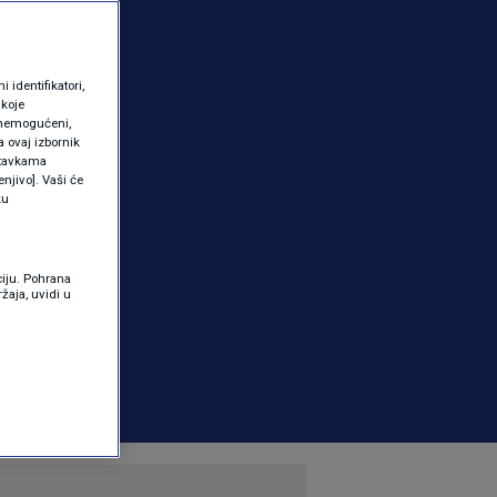
identifikatori,
 koje
 onemogućeni,
a ovaj izbornik
ostavkama
njivo]. Vaši će
ku
ciju. Pohrana
žaja, uvidi u