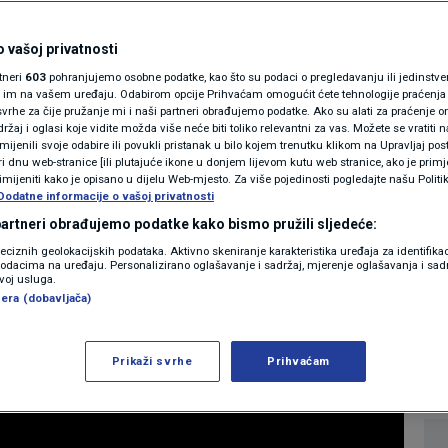
MAGAZIN
 spremne za nova
N1 KOMENTAR
 vašoj privatnosti
rtneri
603
pohranjujemo osobne podatke, kao što su podaci o pregledavanju ili jedinstveni 
brzo ćete imati
KOLUMNE
o im na vašem uređaju. Odabirom opcije Prihvaćam omogućit ćete tehnologije praćenja
vrhe za čije pružanje mi i naši partneri obrađujemo podatke. Ako su alati za praćenje
žaj i oglasi koje vidite možda više neće biti toliko relevantni za vas. Možete se vratiti n
nje je samo kada"
N1(DIS)INFO
zmijenili svoje odabire ili povukli pristanak u bilo kojem trenutku klikom na Upravljaj p
i dnu web-stranice [ili plutajuće ikone u donjem lijevom kutu web stranice, ako je primje
KLIMATSKE PROMJENE
rimijeniti kako je opisano u dijelu Web-mjesto. Za više pojedinosti pogledajte našu Politi
Dodatne informacije o vašoj privatnosti
3
VIJESTI
komentara
|
FOTO
 partneri obrađujemo podatke kako bismo pružili sljedeće:
reciznih geolokacijskih podataka. Aktivno skeniranje karakteristika uređaja za identifika
p podacima na uređaju. Personalizirano oglašavanje i sadržaj, mjerenje oglašavanja i sadr
VIDEO
Više
zvoj usluga.
era (dobavljača)
Prikaži svrhe
Prihvaćam