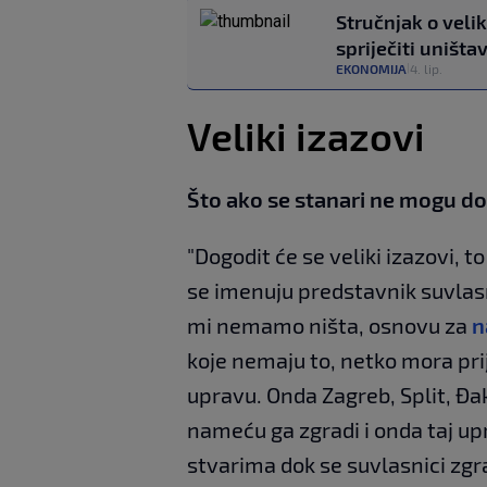
Stručnjak o vel
spriječiti uništa
EKONOMIJA
4. lip.
|
Veliki izazovi
Što ako se stanari ne mogu d
"Dogodit će se veliki izazovi, 
se imenuju predstavnik suvlas
mi nemamo ništa, osnovu za
n
koje nemaju to, netko mora prij
upravu. Onda Zagreb, Split, Đa
nameću ga zgradi i onda taj u
stvarima dok se suvlasnici zgr