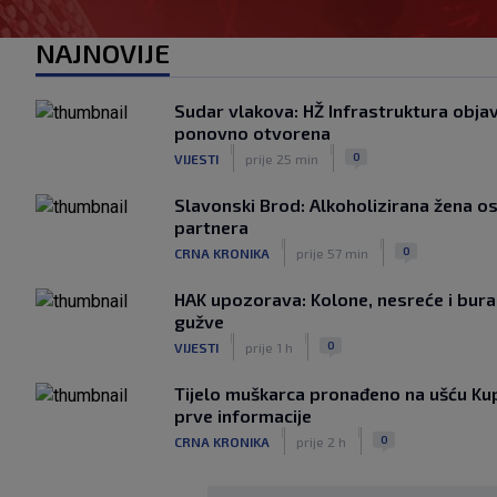
NAJNOVIJE
Sudar vlakova: HŽ Infrastruktura objav
ponovno otvorena
|
|
0
VIJESTI
prije 25 min
Slavonski Brod: Alkoholizirana žena o
partnera
|
|
0
CRNA KRONIKA
prije 57 min
HAK upozorava: Kolone, nesreće i bura
gužve
|
|
0
VIJESTI
prije 1 h
Tijelo muškarca pronađeno na ušću Kupe
prve informacije
|
|
0
CRNA KRONIKA
prije 2 h