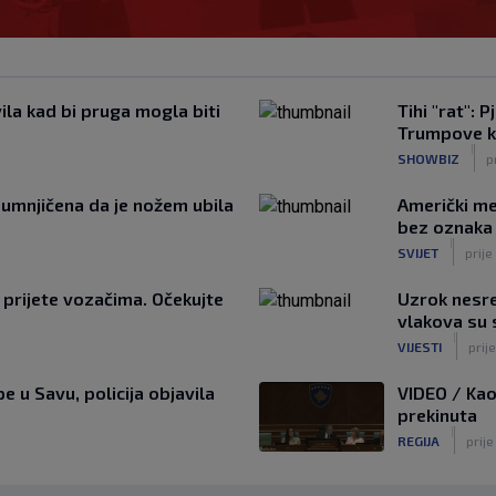
ila kad bi pruga mogla biti
Tihi "rat": 
Trumpove 
|
SHOWBIZ
p
sumnjičena da je nožem ubila
Američki me
bez oznaka
|
SVIJET
prije
 prijete vozačima. Očekujte
Uzrok nesre
vlakova su 
|
VIJESTI
prije
 u Savu, policija objavila
VIDEO / Kaos
prekinuta
|
REGIJA
prije