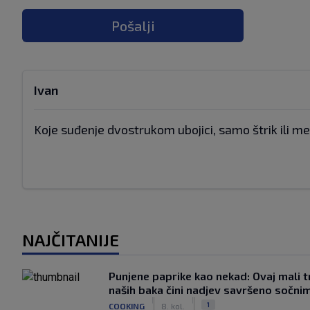
Pošalji
Ivan
Koje suđenje dvostrukom ubojici, samo štrik ili met
NAJČITANIJE
Punjene paprike kao nekad: Ovaj mali t
naših baka čini nadjev savršeno sočni
|
|
1
COOKING
8. kol.