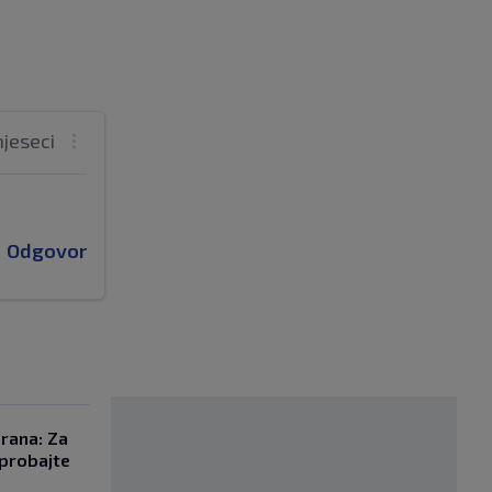
mjeseci
Odgovor
orana: Za
probajte