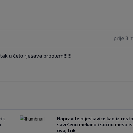
prije 3 
ak u čelo rješava problem‼️‼️‼️
rik
Napravite pljeskavice kao iz rest
m
savršeno mekano i sočno meso is
ovaj trik