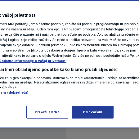
N1(DIS)INFO
leksića, državna
KLIMATSKE PROMJENE
 vašoj privatnosti
rtneri
603
pohranjujemo osobne podatke, kao što su podaci o pregledavanju ili jedinstveni 
e branio"
FOTO
o im na vašem uređaju. Odabirom opcije Prihvaćam omogućit ćete tehnologije praćenja
vrhe za čije pružanje mi i naši partneri obrađujemo podatke. Ako su alati za praćenje
žaj i oglasi koje vidite možda više neće biti toliko relevantni za vas. Možete se vratiti n
VIDEO
zmijenili svoje odabire ili povukli pristanak u bilo kojem trenutku klikom na Upravljaj p
r
i dnu web-stranice [ili plutajuće ikone u donjem lijevom kutu web stranice, ako je primje
rimijeniti kako je opisano u dijelu Web-mjesto. Za više pojedinosti pogledajte našu Politi
Dodatne informacije o vašoj privatnosti
 partneri obrađujemo podatke kako bismo pružili sljedeće:
reciznih geolokacijskih podataka. Aktivno skeniranje karakteristika uređaja za identifika
p podacima na uređaju. Personalizirano oglašavanje i sadržaj, mjerenje oglašavanja i sadr
zvoj usluga.
era (dobavljača)
, dala je izjavu za medije nakon završenog ispiti
m odvjetništvom. Oglasio se i DORH
Pročitaj više
Prikaži svrhe
Prihvaćam