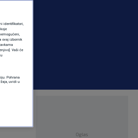
identifikatori,
 koje
 onemogućeni,
a ovaj izbornik
ostavkama
njivo]. Vaši će
ku
ciju. Pohrana
žaja, uvidi u
vanja
Oglas