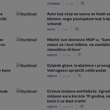
|
|
0
COOKING
8. kol.
ca
Auto koji stoji na suncu ne hladi s
šili
klimom, nego postupkom koji traj
sekundi
|
|
0
AUTO
7. kol.
an
Miletić sve dostavio MUP-u: "Sum
ovu
nalazi se i kod Udbine, na zemljišn
vlasništvu države"
|
|
7
VIJESTI
8. kol.
Ozljede glave, kralježnice i prsno
e kune
Vatrogasci spriječili veliki požar
|
|
1
VIJESTI
8. kol.
asak,
Država iseljava antifašiste: Zgrad
milijune eura koriste 70 godina, n
hoće li se ikad vratiti
|
|
0
VIJESTI
prije 1 h