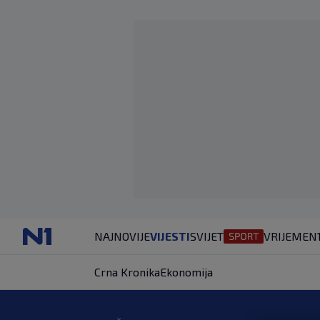
NAJNOVIJE
VIJESTI
SVIJET
VRIJEME
N
Crna Kronika
Ekonomija