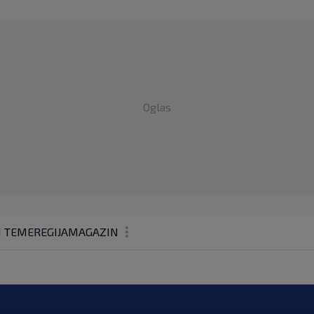
Oglas
1 TEME
REGIJA
MAGAZIN
N1 KOMENTAR
KOLUMNE