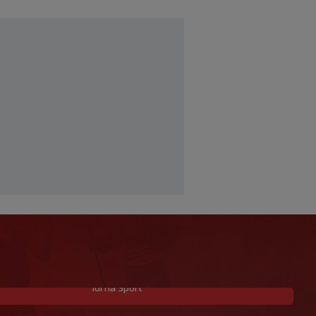
Idi na Sport
Mourinho naljutio naše susjede