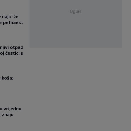
Oglas
e najbrže
e petnaest
njivi otpad
oj čestici u
g koša:
u vrijednu
e znaju