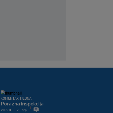
Cornerom’: Evo čime je impresionirao
Šotiček
|
SK
8. kol.
Man. City vratio golmana koji je
osvojio Svjetsko prvenstvo i Europsku
ligu
|
SK
prije 1 h
KOMENTAR TJEDNA
Porazna inspekcija
|
|
11
VIJESTI
25. srp.