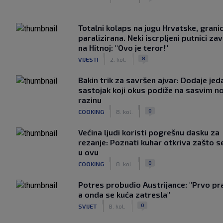
Totalni kolaps na jugu Hrvatske, grani
paralizirana. Neki iscrpljeni putnici zavr
na Hitnoj: "Ovo je teror!"
|
|
8
VIJESTI
2. kol.
Bakin trik za savršen ajvar: Dodaje jed
sastojak koji okus podiže na sasvim n
razinu
|
|
0
COOKING
8. kol.
Većina ljudi koristi pogrešnu dasku za
rezanje: Poznati kuhar otkriva zašto s
u ovu
|
|
0
COOKING
8. kol.
Potres probudio Austrijance: "Prvo pr
a onda se kuća zatresla"
|
|
0
SVIJET
8. kol.