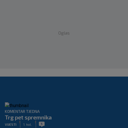
Oglas
KOMENTAR TJEDNA
Trg pet spremnika
|
|
5
VIJESTI
1. kol.