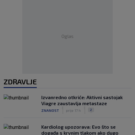
Oglas
ZDRAVLJE
Izvanredno otkriće: Aktivni sastojak
Viagre zaustavlja metastaze
|
|
2
ZNANOST
prije 17 h
Kardiolog upozorava: Evo što se
događa s krvnim tlakom ako dugo