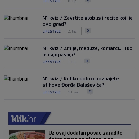
LIFESTYLE
8. lip.
N1 kviz / Zavrtite globus i recite koji je
ovo grad?
|
|
0
LIFESTYLE
2. lip.
N1 kviz / Zmije, meduze, komarci... Tko
je najopasniji?
|
|
0
LIFESTYLE
1. lip.
N1 kviz / Koliko dobro poznajete
stihove Đorđa Balaševića?
|
|
11
LIFESTYLE
18. svi.
Uz ovaj dodatan posao zaradite