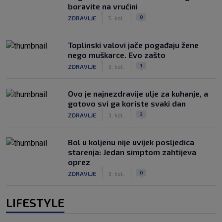
boravite na vrućini
|
|
0
ZDRAVLJE
5. kol.
Toplinski valovi jače pogađaju žene
nego muškarce. Evo zašto
|
|
1
ZDRAVLJE
3. kol.
Ovo je najnezdravije ulje za kuhanje, a
gotovo svi ga koriste svaki dan
|
|
3
ZDRAVLJE
3. kol.
Bol u koljenu nije uvijek posljedica
starenja: Jedan simptom zahtijeva
oprez
|
|
0
ZDRAVLJE
3. kol.
LIFESTYLE