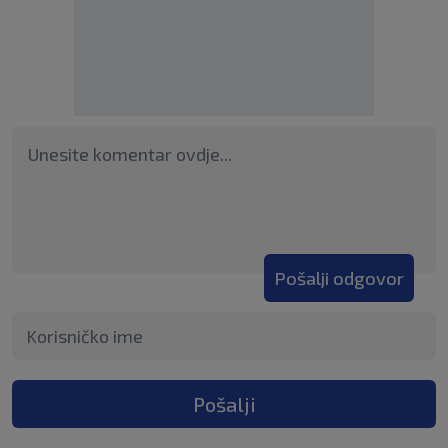
Pošalji odgovor
Pošalji