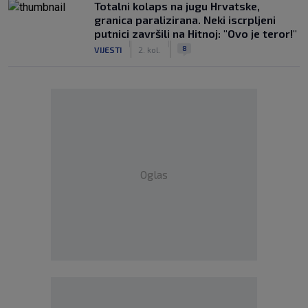
Totalni kolaps na jugu Hrvatske,
granica paralizirana. Neki iscrpljeni
putnici završili na Hitnoj: "Ovo je teror!"
|
|
8
VIJESTI
2. kol.
Oglas