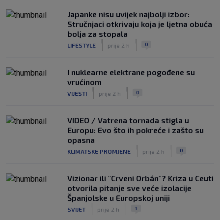
Japanke nisu uvijek najbolji izbor:
Stručnjaci otkrivaju koja je ljetna obuća
bolja za stopala
|
|
0
LIFESTYLE
prije 2 h
I nuklearne elektrane pogođene su
vrućinom
|
|
0
VIJESTI
prije 2 h
VIDEO / Vatrena tornada stigla u
Europu: Evo što ih pokreće i zašto su
opasna
|
|
0
KLIMATSKE PROMJENE
prije 2 h
Vizionar ili "Crveni Orbán"? Kriza u Ceuti
otvorila pitanje sve veće izolacije
Španjolske u Europskoj uniji
|
|
1
SVIJET
prije 2 h