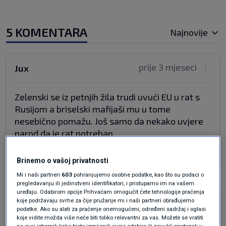
5 KOMENTARA
Najnovije
prije 3 mjeseci
Jux
Zelenski se iz petnjih žila trudi uvući EU u rat s
Rusijom a briselski mafijaši mu u tome
nesebično pomažu. Još samo da nekako uvjere
narod da je rat potreban.
Odgovor
Brinemo o vašoj privatnosti
Mi i naši partneri
603
pohranjujemo osobne podatke, kao što su podaci o
pregledavanju ili jedinstveni identifikatori, i pristupamo im na vašem
uređaju. Odabirom opcije Prihvaćam omogućit ćete tehnologije praćenja
prije 3 mjeseci
Jura
koje podržavaju svrhe za čije pružanje mi i naši partneri obrađujemo
podatke. Ako su alati za praćenje onemogućeni, određeni sadržaj i oglasi
koje vidite možda više neće biti toliko relevantni za vas. Možete se vratiti
na ovaj izbornik kako biste izmijenili svoje odabire ili povukli pristanak u