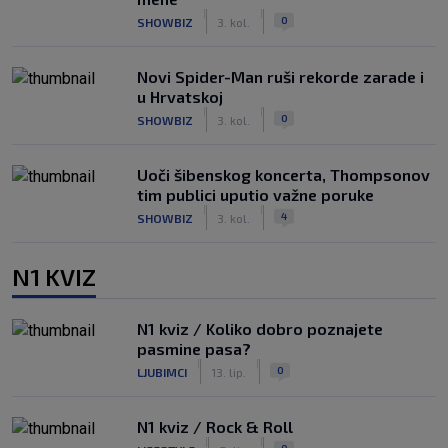
|
|
0
SHOWBIZ
3. kol.
Novi Spider-Man ruši rekorde zarade i
u Hrvatskoj
|
|
0
SHOWBIZ
3. kol.
Uoči šibenskog koncerta, Thompsonov
tim publici uputio važne poruke
|
|
4
SHOWBIZ
3. kol.
N1 KVIZ
N1 kviz / Koliko dobro poznajete
pasmine pasa?
|
|
0
LJUBIMCI
13. lip.
N1 kviz / Rock & Roll
|
|
0