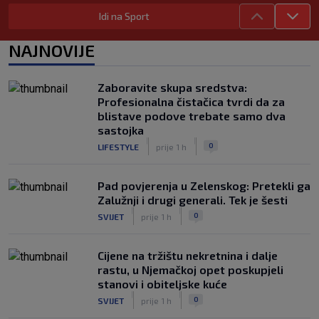
Pajazitija
Idi na Sport
|
SK
prije 7 h
Neočekivani problemi za Dinamo:
NAJNOVIJE
Mišićeva zamjena zapela u Beogradu
|
SK
prije 2 h
Zaboravite skupa sredstva:
Rijeka u Finsku nosi minimalnu
Profesionalna čistačica tvrdi da za
prednost, bivši vratar Dinama spriječio
blistave podove trebate samo dva
veću razliku
sastojka
|
|
|
SK
prije 3 h
0
LIFESTYLE
prije 1 h
Pad povjerenja u Zelenskog: Pretekli ga
Zalužnji i drugi generali. Tek je šesti
|
|
0
SVIJET
prije 1 h
Cijene na tržištu nekretnina i dalje
rastu, u Njemačkoj opet poskupjeli
stanovi i obiteljske kuće
|
|
0
SVIJET
prije 1 h