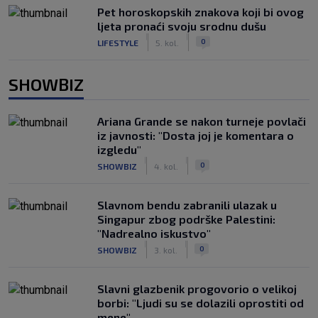
Pet horoskopskih znakova koji bi ovog
ljeta pronaći svoju srodnu dušu
|
|
0
LIFESTYLE
5. kol.
SHOWBIZ
Ariana Grande se nakon turneje povlači
iz javnosti: "Dosta joj je komentara o
izgledu"
|
|
0
SHOWBIZ
4. kol.
Slavnom bendu zabranili ulazak u
Singapur zbog podrške Palestini:
"Nadrealno iskustvo"
|
|
0
SHOWBIZ
3. kol.
Slavni glazbenik progovorio o velikoj
borbi: "Ljudi su se dolazili oprostiti od
mene"