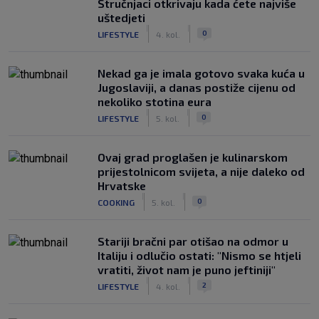
Stručnjaci otkrivaju kada ćete najviše
uštedjeti
|
|
0
LIFESTYLE
4. kol.
Nekad ga je imala gotovo svaka kuća u
Jugoslaviji, a danas postiže cijenu od
nekoliko stotina eura
|
|
0
LIFESTYLE
5. kol.
Ovaj grad proglašen je kulinarskom
prijestolnicom svijeta, a nije daleko od
Hrvatske
|
|
0
COOKING
5. kol.
Stariji bračni par otišao na odmor u
Italiju i odlučio ostati: "Nismo se htjeli
vratiti, život nam je puno jeftiniji"
|
|
2
LIFESTYLE
4. kol.