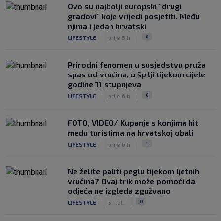
Ovo su najbolji europski "drugi
gradovi" koje vrijedi posjetiti. Među
njima i jedan hrvatski
|
|
0
LIFESTYLE
prije 5 h
Prirodni fenomen u susjedstvu pruža
spas od vrućina, u špilji tijekom cijele
godine 11 stupnjeva
|
|
0
LIFESTYLE
prije 6 h
FOTO, VIDEO/ Kupanje s konjima hit
među turistima na hrvatskoj obali
|
|
1
LIFESTYLE
prije 6 h
Ne želite paliti peglu tijekom ljetnih
vrućina? Ovaj trik može pomoći da
odjeća ne izgleda zgužvano
|
|
0
LIFESTYLE
5. kol.