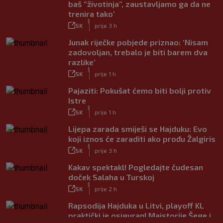
baš “životinja”, zaustavljamo ga da ne
trenira tako’
|
SK
prije 3 h
Junak riječke pobjede priznao: ‘Nisam
zadovoljan, trebalo je biti barem dva
razlike’
|
SK
prije 1 h
Pajaziti: Pokušat ćemo biti bolji protiv
Istre
|
SK
prije 1 h
Lijepa zarada smiješi se Hajduku: Evo
koji iznos će zaraditi ako prođu Žalgiris
|
SK
prije 3 h
Kakav spektakl! Pogledajte čudesan
doček Salaha u Turskoj
|
SK
prije 2 h
Rapsodija Hajduka u Litvi, playoff KL
praktički je osiguran! Majstorije Šege i