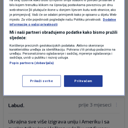
Štakori kada se tresu gaće bježe u podzemlje,ali
bilo kojem trenutku klikom na Upravljaj postavkama poveznicu pri dnu
huškati na rat znaju.Obični ljudi ostaju na
web-stranice [ili plutajuće ikone u donjem lijevom kutu web stranice, ako
površini,njihov život je nevažan.
je primjenjivo]. Vaši će se odabiri primijeniti kako je opisano u dijelu Web-
mjesto. Za više pojedinosti pogledajte našu Politiku privatnosti.
Dodatne
Odgovor
informacije o vašoj privatnosti
Mi i naši partneri obrađujemo podatke kako bismo pružili
sljedeće:
Korištenje preciznih geolokacijskih podataka. Aktivno skeniranje
karakteristika uređaja za identifikaciju. Pohrana i/ili pristup podacima na
prije 3 mjeseci
Pitac
uređaju. Personalizirano oglašavanje i sadržaj, mjerenje oglašavanja i
sadržaja, uvidi u publiku i razvoj usluga.
Popis partnera (dobavljača)
Šta je "načelo dvaju zidova"?
Odgovor
Prikaži svrhe
Prihvaćam
prije 3 mjeseci
Labud.
Ukrajina sve više izigrava uniju i Ameriku i sa