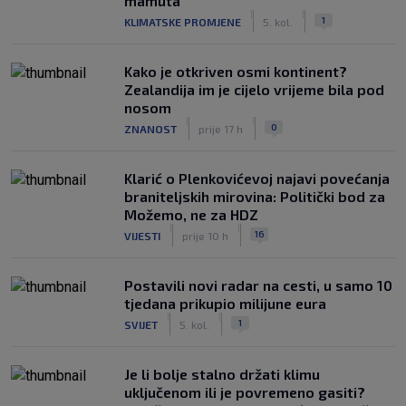
mamuta
|
|
1
KLIMATSKE PROMJENE
5. kol.
Kako je otkriven osmi kontinent?
Zealandija im je cijelo vrijeme bila pod
nosom
|
|
0
ZNANOST
prije 17 h
Klarić o Plenkovićevoj najavi povećanja
braniteljskih mirovina: Politički bod za
Možemo, ne za HDZ
|
|
16
VIJESTI
prije 10 h
Postavili novi radar na cesti, u samo 10
tjedana prikupio milijune eura
|
|
1
SVIJET
5. kol.
Je li bolje stalno držati klimu
uključenom ili je povremeno gasiti?