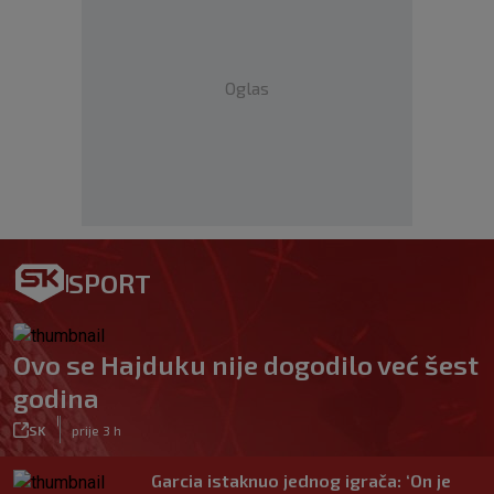
Oglas
SPORT
Ovo se Hajduku nije dogodilo već šest
godina
|
SK
prije 3 h
Garcia istaknuo jednog igrača: ‘On je