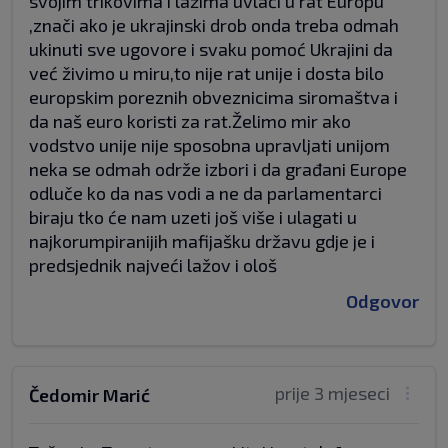
svojim trikovima i lažima uvlači u rat Europu
,znači ako je ukrajinski drob onda treba odmah
ukinuti sve ugovore i svaku pomoć Ukrajini da
već živimo u miru,to nije rat unije i dosta bilo
europskim poreznih obveznicima siromaštva i
da naš euro koristi za rat.Želimo mir ako
vodstvo unije nije sposobna upravljati unijom
neka se odmah održe izbori i da građani Europe
odluče ko da nas vodi a ne da parlamentarci
biraju tko će nam uzeti još više i ulagati u
najkorumpiranijih mafijašku državu gdje je i
predsjednik najveći lažov i ološ
Odgovor
prije 3 mjeseci
Čedomir Marić