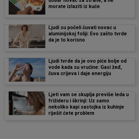
dobar novac sa strane, a ne
morate izlaziti iz kuće
Ljudi su počeli čuvati novac u
aluminijskoj foliji: Evo zašto tvrde
da je to korisno
Ljudi tvrde da je ovo piće bolje od
vode kada su vrućine: Gasi žeđ,
čuva crijeva i daje energiju
Ljeti vam se skuplja previše leda u
frižideru i škrinji: Uz samo
nekoliko kapi sastojka iz kuhinje
riješit ćete problem