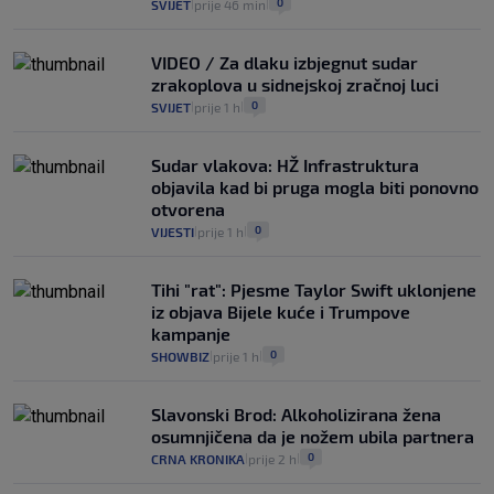
0
SVIJET
prije 46 min
|
|
VIDEO / Za dlaku izbjegnut sudar
zrakoplova u sidnejskoj zračnoj luci
0
SVIJET
prije 1 h
|
|
Sudar vlakova: HŽ Infrastruktura
objavila kad bi pruga mogla biti ponovno
otvorena
0
VIJESTI
prije 1 h
|
|
Tihi "rat": Pjesme Taylor Swift uklonjene
iz objava Bijele kuće i Trumpove
kampanje
0
SHOWBIZ
prije 1 h
|
|
Slavonski Brod: Alkoholizirana žena
osumnjičena da je nožem ubila partnera
0
CRNA KRONIKA
prije 2 h
|
|