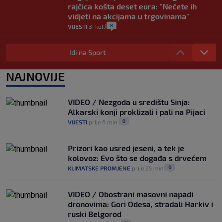
rajčica košta deset eura: "Nećete ih
vidjeti na akcijama u trgovinama"
8
VIJESTI
3. kol.
|
|
Selidba je jedno od stresnijih iskustava.
Evo aktualnih cijena i nekoliko savjeta
Idi na Sport
da prođe što lakše i jeftinije
0
VIJESTI
2. kol.
NAJNOVIJE
|
|
Izračunali smo koliko košta putovanje
automobilom na Hvar iz Zagreba, a
VIDEO / Nezgoda u središtu Sinja:
koliko iz Osijeka
Alkarski konji proklizali i pali na Pijaci
14
VIJESTI
2. kol.
|
|
0
VIJESTI
prije 6 min
|
|
Prizori kao usred jeseni, a tek je
kolovoz: Evo što se događa s drvećem
0
KLIMATSKE PROMJENE
prije 25 min
|
|
VIDEO / Obostrani masovni napadi
dronovima: Gori Odesa, stradali Harkiv i
ruski Belgorod