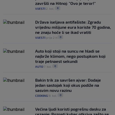
završili na Hitnoj: "Ovo je teror!"
8
VIJESTI
2. kol.
|
|
Država iseljava antifašiste: Zgradu
vrijednu milijune eura koriste 70 godina,
ne znaju hoće li se ikad vratiti
0
VIJESTI
prije 2 h
|
|
Auto koji stoji na suncu ne hladi se
najbrže klimom, nego postupkom koji
traje petnaest sekundi
0
AUTO
7. kol.
|
|
Bakin trik za savršen ajvar: Dodaje
jedan sastojak koji okus podiže na
sasvim novu razinu
0
COOKING
8. kol.
|
|
Većina ljudi koristi pogrešnu dasku za
rezanje: Poznati kuhar otkriva zašto se