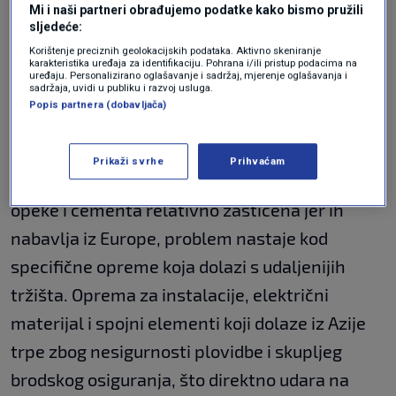
Mi i naši partneri obrađujemo podatke kako bismo pružili
stanove, evo koje su najtraženije
sljedeće:
lokacije
VIJESTI
20. tra.
|
Korištenje preciznih geolokacijskih podataka. Aktivno skeniranje
karakteristika uređaja za identifikaciju. Pohrana i/ili pristup podacima na
Kako kupiti nekretninu u Zagrebu za
uređaju. Personalizirano oglašavanje i sadržaj, mjerenje oglašavanja i
sadržaja, uvidi u publiku i razvoj usluga.
60 tisuća eura? "Odite u kvart i
Popis partnera (dobavljača)
nađite — poštara.."
VIJESTI
17. tra.
|
Prikaži svrhe
Prihvaćam
Iako je Hrvatska za osnovne materijale poput
opeke i cementa relativno zaštićena jer ih
nabavlja iz Europe, problem nastaje kod
specifične opreme koja dolazi s udaljenijih
tržišta. Oprema za instalacije, električni
materijal i spojni elementi koji dolaze iz Azije
trpe zbog nesigurnosti plovidbe i skupljeg
brodskog osiguranja, što direktno udara na