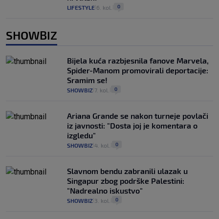
0
LIFESTYLE
6. kol.
|
|
SHOWBIZ
Bijela kuća razbjesnila fanove Marvela,
Spider-Manom promovirali deportacije:
Sramim se!
0
SHOWBIZ
7. kol.
|
|
Ariana Grande se nakon turneje povlači
iz javnosti: "Dosta joj je komentara o
izgledu"
0
SHOWBIZ
4. kol.
|
|
Slavnom bendu zabranili ulazak u
Singapur zbog podrške Palestini:
"Nadrealno iskustvo"
0
SHOWBIZ
3. kol.
|
|