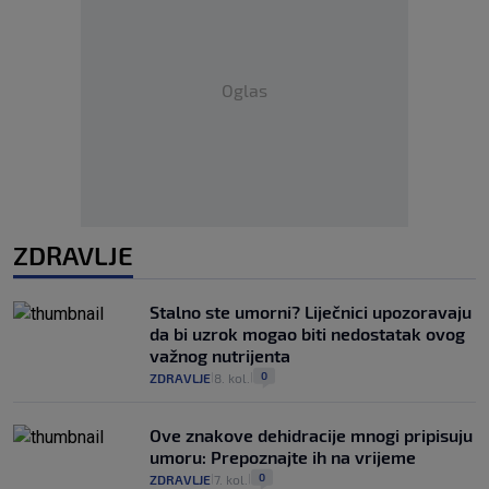
Oglas
ZDRAVLJE
Stalno ste umorni? Liječnici upozoravaju
da bi uzrok mogao biti nedostatak ovog
važnog nutrijenta
0
ZDRAVLJE
8. kol.
|
|
Ove znakove dehidracije mnogi pripisuju
umoru: Prepoznajte ih na vrijeme
0
ZDRAVLJE
7. kol.
|
|