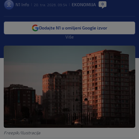
0
N1 Info
EKONOMIJA
20. tra. 2026. 09:54
|
|
|
Dodajte N1 u omiljeni Google izvor
Više
Freepik/Ilustracija