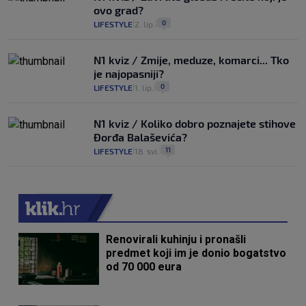
ovo grad?
0
LIFESTYLE
2. lip.
|
|
N1 kviz / Zmije, meduze, komarci... Tko
je najopasniji?
0
LIFESTYLE
1. lip.
|
|
N1 kviz / Koliko dobro poznajete stihove
Đorđa Balaševića?
11
LIFESTYLE
18. svi.
|
|
Renovirali kuhinju i pronašli
predmet koji im je donio bogatstvo
od 70 000 eura