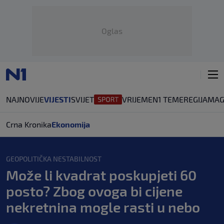
Oglas
NAJNOVIJE
VIJESTI
SVIJET
VRIJEME
N1 TEME
REGIJA
MAG
Crna Kronika
Ekonomija
GEOPOLITIČKA NESTABILNOST
Može li kvadrat poskupjeti 60
posto? Zbog ovoga bi cijene
nekretnina mogle rasti u nebo