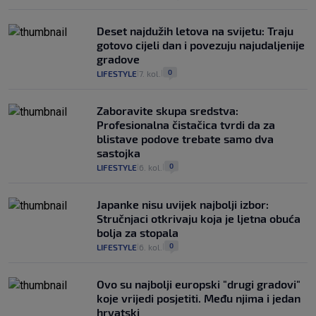
Deset najdužih letova na svijetu: Traju
gotovo cijeli dan i povezuju najudaljenije
gradove
0
LIFESTYLE
7. kol.
|
|
Zaboravite skupa sredstva:
Profesionalna čistačica tvrdi da za
blistave podove trebate samo dva
sastojka
0
LIFESTYLE
6. kol.
|
|
Japanke nisu uvijek najbolji izbor:
Stručnjaci otkrivaju koja je ljetna obuća
bolja za stopala
0
LIFESTYLE
6. kol.
|
|
Ovo su najbolji europski "drugi gradovi"
koje vrijedi posjetiti. Među njima i jedan
hrvatski