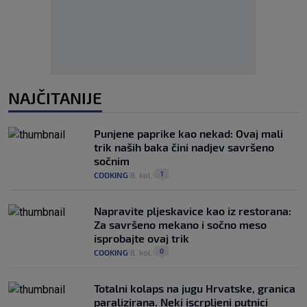
NAJČITANIJE
Punjene paprike kao nekad: Ovaj mali
trik naših baka čini nadjev savršeno
sočnim
1
COOKING
8. kol.
|
|
Napravite pljeskavice kao iz restorana:
Za savršeno mekano i sočno meso
isprobajte ovaj trik
0
COOKING
8. kol.
|
|
Totalni kolaps na jugu Hrvatske, granica
paralizirana. Neki iscrpljeni putnici