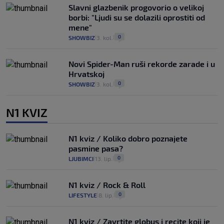
Slavni glazbenik progovorio o velikoj
borbi: "Ljudi su se dolazili oprostiti od
mene"
0
SHOWBIZ
3. kol.
|
|
Novi Spider-Man ruši rekorde zarade i u
Hrvatskoj
0
SHOWBIZ
3. kol.
|
|
N1 KVIZ
N1 kviz / Koliko dobro poznajete
pasmine pasa?
0
LJUBIMCI
13. lip.
|
|
N1 kviz / Rock & Roll
0
LIFESTYLE
8. lip.
|
|
N1 kviz / Zavrtite globus i recite koji je