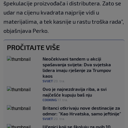
špekulacije proizvođača i distributera. Zato se
udar na cijenu kvadrata najprije vidi u
materijalima, a tek kasnije u rastu troška rada",
objašnjava Perko.
PROČITAJTE VIŠE
Neočekivani tandem u akciji
spašavanja svijeta: Dva svjetska
lidera imaju rješenje za Trumpov
kaos
SVIJET
20. tra.
|
Ovo je najnezdravija riba, a svi
najčešće kupuju baš nju
COOKING
17. tra.
|
Britanci otkrivaju nove destinacije za
odmor: "Kao Hrvatska, samo jeftinije"
SVIJET
20. tra.
|
Učenici koji se školuju za ovih 10