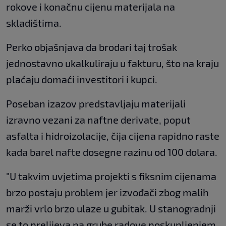
rokove i konačnu cijenu materijala na
skladištima.
Perko objašnjava da brodari taj trošak
jednostavno ukalkuliraju u fakturu, što na kraju
plaćaju domaći investitori i kupci.
Poseban izazov predstavljaju materijali
izravno vezani za naftne derivate, poput
asfalta i hidroizolacije, čija cijena rapidno raste
kada barel nafte dosegne razinu od 100 dolara.
"U takvim uvjetima projekti s fiksnim cijenama
brzo postaju problem jer izvođači zbog malih
marži vrlo brzo ulaze u gubitak. U stanogradnji
se to prelijeva na grube radove poskupljenjem