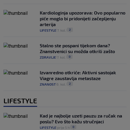
Kardiologinja upozorava: Ovo popularno
piće moglo bi pridonijeti začepljenju
arterija
2
LIFESTYLE
7. kol.
|
|
Stalno ste pospani tijekom dana?
Znanstvenici su možda otkrili zašto
0
ZDRAVLJE
7. kol.
|
|
Izvanredno otkriće: Aktivni sastojak
Viagre zaustavlja metastaze
2
ZNANOST
6. kol.
|
|
LIFESTYLE
Kad je najbolje uzeti pauzu za ručak na
poslu? Evo što kažu stručnjaci
0
LIFESTYLE
prije 5 h
|
|