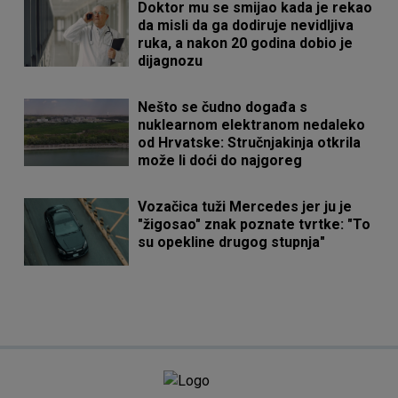
Doktor mu se smijao kada je rekao
da misli da ga dodiruje nevidljiva
ruka, a nakon 20 godina dobio je
dijagnozu
Nešto se čudno događa s
nuklearnom elektranom nedaleko
od Hrvatske: Stručnjakinja otkrila
može li doći do najgoreg
Vozačica tuži Mercedes jer ju je
"žigosao" znak poznate tvrtke: "To
su opekline drugog stupnja"