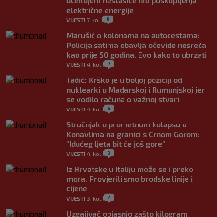
očekujem nestašice niti poskupljenja
električne energije
0
VIJESTI
7. kol.
|
|
Marušić o kolonama na autocestama:
Policija satima obavlja očevide nesreća
kao prije 50 godina. Evo kako to ubrzati
7
VIJESTI
4. kol.
|
|
Tadić: Krško je u boljoj poziciji od
nuklearki u Mađarskoj i Rumunjskoj jer
se vodilo računa o važnoj stvari
5
VIJESTI
4. kol.
|
|
Stručnjak o prometnom kolapsu u
Konavlima na granici s Crnom Gorom:
"Idućeg ljeta bit će još gore"
3
VIJESTI
4. kol.
|
|
Iz Hrvatske u Italiju može se i preko
mora. Provjerili smo brodske linije i
cijene
2
VIJESTI
3. kol.
|
|
Uzgajivač objasnio zašto kilogram