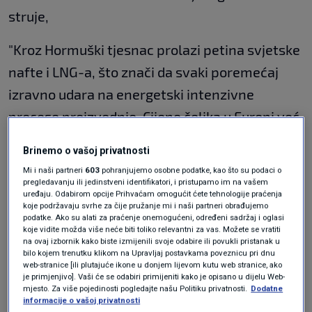
struje,
"Kroz Hormuški tjesnac prolazi petina svjetske
nafte i LNG-a, što znači da svaki poremećaj
izravno udara na energetski intenzivne
procese proizvodnje. Cijene čelika u Europi već
su krenule nagore usporedno s rastom cijena
Brinemo o vašoj privatnosti
nafte, jer energetski troškovi izravno pogađaju
Mi i naši partneri
603
pohranjujemo osobne podatke, kao što su podaci o
visoke i električne lučne peći. Cement je još
pregledavanju ili jedinstveni identifikatori, i pristupamo im na vašem
uređaju. Odabirom opcije Prihvaćam omogućit ćete tehnologije praćenja
osjetljiviji – pečenje klinkera troši ogromne
koje podržavaju svrhe za čije pružanje mi i naši partneri obrađujemo
podatke. Ako su alati za praćenje onemogućeni, određeni sadržaj i oglasi
količine goriva, pa svaki skok cijena
koje vidite možda više neće biti toliko relevantni za vas. Možete se vratiti
na ovaj izbornik kako biste izmijenili svoje odabire ili povukli pristanak u
energenata odmah mijenja proizvodnu cijenu",
bilo kojem trenutku klikom na Upravljaj postavkama poveznicu pri dnu
web-stranice [ili plutajuće ikone u donjem lijevom kutu web stranice, ako
ističe Perko.
je primjenjivo]. Vaši će se odabiri primijeniti kako je opisano u dijelu Web-
mjesto. Za više pojedinosti pogledajte našu Politiku privatnosti.
Dodatne
informacije o vašoj privatnosti
Ogroman broj prijava za jeftine