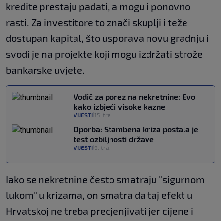
kredite prestaju padati, a mogu i ponovno
rasti. Za investitore to znači skuplji i teže
dostupan kapital, što usporava novu gradnju i
svodi je na projekte koji mogu izdržati strože
bankarske uvjete.
Vodič za porez na nekretnine: Evo
kako izbjeći visoke kazne
VIJESTI
15. tra.
|
Oporba: Stambena kriza postala je
test ozbiljnosti države
VIJESTI
9. tra.
|
Iako se nekretnine često smatraju "sigurnom
lukom" u krizama, on smatra da taj efekt u
Hrvatskoj ne treba precjenjivati jer cijene i