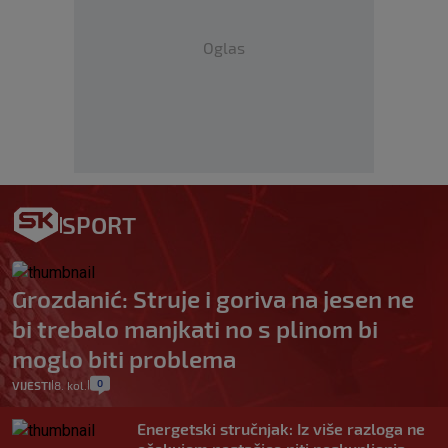
Oglas
SPORT
Grozdanić: Struje i goriva na jesen ne
bi trebalo manjkati no s plinom bi
moglo biti problema
0
VIJESTI
8. kol.
|
|
Energetski stručnjak: Iz više razloga ne