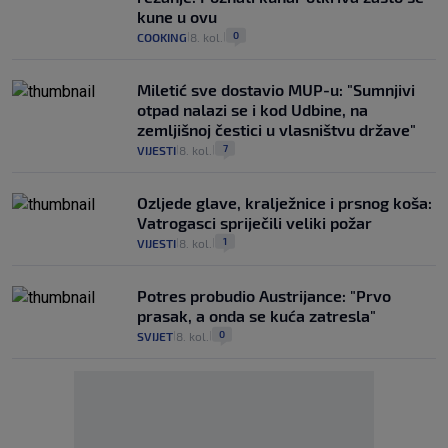
kune u ovu
0
COOKING
8. kol.
|
|
Miletić sve dostavio MUP-u: "Sumnjivi
otpad nalazi se i kod Udbine, na
zemljišnoj čestici u vlasništvu države"
7
VIJESTI
8. kol.
|
|
Ozljede glave, kralježnice i prsnog koša:
Vatrogasci spriječili veliki požar
1
VIJESTI
8. kol.
|
|
Potres probudio Austrijance: "Prvo
prasak, a onda se kuća zatresla"
0
SVIJET
8. kol.
|
|