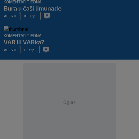
KOMENTAR TJEDNA
Bura u čaši limunade
|
|
0
VIJESTI
18. srp.
KOMENTAR TJEDNA
VAR ili VARka?
|
|
4
VIJESTI
11. srp.
Oglas