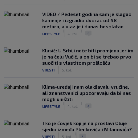
VIDEO / Pedeset godina sam je slagao
kamenje i izgradio dvorac od 48
metara, a ulaz je i danas besplatan
|
|
0
LIFESTYLE
4. kol.
Klasić: U Srbiji neće biti promjena jer im
je na čelu Vučić, a on bi se trebao prvo
suočiti s vlastitom prošlošću
|
VIJESTI
5. kol.
Klima-uređaji nam olakšavaju vrućine,
ali znanstvenici upozoravaju da bi nas
mogli uništiti
|
|
2
LIFESTYLE
4. kol.
Tko je čovjek koji je na proslavi Oluje
sjedio između Plenkovića i Milanovića?
|
|
2
VIJESTI
5. kol.