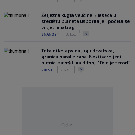
Željezna kugla veličine Mjeseca u
središtu planeta usporila je i počela se
vrtjeti unatrag
|
|
0
ZNANOST
3. kol.
Totalni kolaps na jugu Hrvatske,
granica paralizirana. Neki iscrpljeni
putnici završili na Hitnoj: "Ovo je teror!"
|
|
6
VIJESTI
2. kol.
Oglas