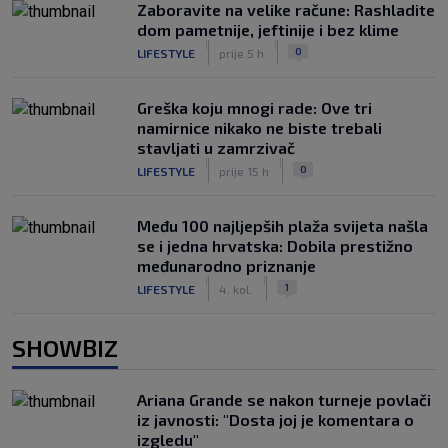
Zaboravite na velike račune: Rashladite
dom pametnije, jeftinije i bez klime
|
|
0
LIFESTYLE
prije 5 h
Greška koju mnogi rade: Ove tri
namirnice nikako ne biste trebali
stavljati u zamrzivač
|
|
0
LIFESTYLE
prije 15 h
Među 100 najljepših plaža svijeta našla
se i jedna hrvatska: Dobila prestižno
međunarodno priznanje
|
|
1
LIFESTYLE
4. kol.
SHOWBIZ
Ariana Grande se nakon turneje povlači
iz javnosti: "Dosta joj je komentara o
izgledu"