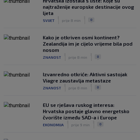
Hrvatska izostala s liste: Koje su
najtraženije europske destinacije ovog
ljeta
|
|
0
SVIJET
prije 8 min
Kako je otkriven osmi kontinent?
Zealandija im je cijelo vrijeme bila pod
nosom
|
|
0
ZNANOST
prije 8 min
Izvanredno otkriće: Aktivni sastojak
Viagre zaustavlja metastaze
|
|
0
ZNANOST
prije 8 min
EU se rješava ruskog interesa:
Hrvatska postaje glavno energetsko
čvorište između SAD-a i Europe
|
|
0
EKONOMIJA
prije 9 min