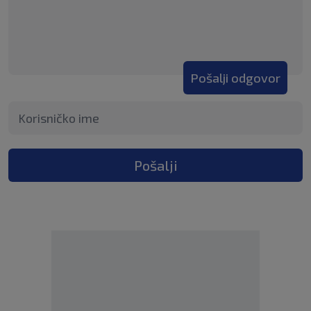
Pošalji odgovor
Pošalji