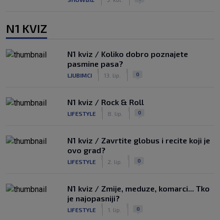
N1 KVIZ
N1 kviz / Koliko dobro poznajete
pasmine pasa?
|
|
0
LJUBIMCI
13. lip.
N1 kviz / Rock & Roll
|
|
0
LIFESTYLE
8. lip.
N1 kviz / Zavrtite globus i recite koji je
ovo grad?
|
|
0
LIFESTYLE
2. lip.
N1 kviz / Zmije, meduze, komarci... Tko
je najopasniji?
|
|
0
LIFESTYLE
1. lip.