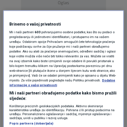
Oglas
Brinemo o vašoj privatnosti
Mi i naši partneri
603
pohranjujemo osobne podatke, kao što su podaci o
pregledavanju ili jedinstveni identifikatori, i pristupamo im na vašem
uređaju. Odabirom opcije Prihvaćam omogućit ćete tehnologije praćenja
koje podržavaju svrhe za čije pružanje mi i naši partneri obrađujemo
podatke. Ako su alati za praćenje onemogućeni, određeni sadržaj i oglasi
koje vidite možda više neće biti toliko relevantni za vas. Možete se vratiti
na ovaj izbornik kako biste izmijenili svoje odabire ili povukli pristanak u
bilo kojem trenutku klikom na Upravljaj postavkama poveznicu pri dnu
web-stranice [ili plutajuće ikone u donjem lijevom kutu web stranice, ako
Oglas
je primjenjivo]. Vaši će se odabiri primijeniti kako je opisano u dijelu Web-
mjesto. Za više pojedinosti pogledajte našu Politiku privatnosti.
Dodatne
informacije o vašoj privatnosti
Mi i naši partneri obrađujemo podatke kako bismo pružili
sljedeće:
Korištenje preciznih geolokacijskih podataka. Aktivno skeniranje
karakteristika uređaja za identifikaciju. Pohrana i/ili pristup podacima na
uređaju. Personalizirano oglašavanje i sadržaj, mjerenje oglašavanja i
NAJČITANIJE
sadržaja, uvidi u publiku i razvoj usluga.
Popis partnera (dobavljača)