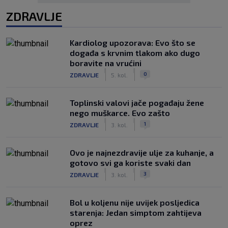
ZDRAVLJE
Kardiolog upozorava: Evo što se
događa s krvnim tlakom ako dugo
boravite na vrućini
|
|
0
ZDRAVLJE
5. kol.
Toplinski valovi jače pogađaju žene
nego muškarce. Evo zašto
|
|
1
ZDRAVLJE
3. kol.
Ovo je najnezdravije ulje za kuhanje, a
gotovo svi ga koriste svaki dan
|
|
3
ZDRAVLJE
3. kol.
Bol u koljenu nije uvijek posljedica
starenja: Jedan simptom zahtijeva
oprez