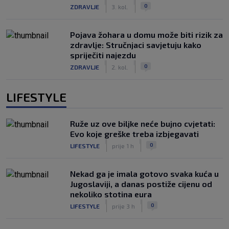
|
|
0
ZDRAVLJE
3. kol.
Pojava žohara u domu može biti rizik za
zdravlje: Stručnjaci savjetuju kako
spriječiti najezdu
|
|
0
ZDRAVLJE
2. kol.
LIFESTYLE
Ruže uz ove biljke neće bujno cvjetati:
Evo koje greške treba izbjegavati
|
|
0
LIFESTYLE
prije 1 h
Nekad ga je imala gotovo svaka kuća u
Jugoslaviji, a danas postiže cijenu od
nekoliko stotina eura
|
|
0
LIFESTYLE
prije 3 h