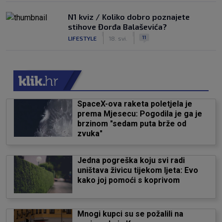
N1 kviz / Koliko dobro poznajete
stihove Đorđa Balaševića?
|
|
11
LIFESTYLE
18. svi.
SpaceX-ova raketa poletjela je
prema Mjesecu: Pogodila je ga je
brzinom "sedam puta brže od
zvuka"
Jedna pogreška koju svi radi
uništava živicu tijekom ljeta: Evo
kako joj pomoći s koprivom
Mnogi kupci su se požalili na