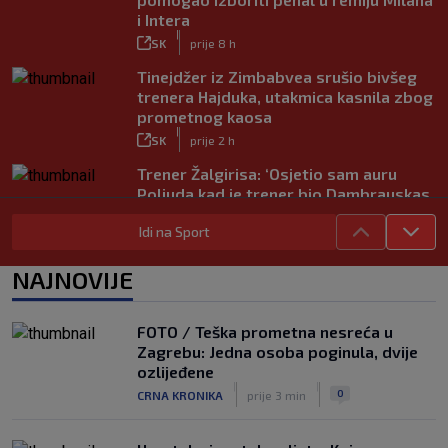
i Intera
|
SK
prije 8 h
Tinejdžer iz Zimbabvea srušio bivšeg
trenera Hajduka, utakmica kasnila zbog
prometnog kaosa
|
SK
prije 2 h
Trener Žalgirisa: ‘Osjetio sam auru
Poljuda kad je trener bio Dambrauskas.
Hajduk danas igra nestabilno’
Idi na Sport
|
SK
prije 4 h
Vatreni u Cityju sve bolji: ‘Kovačić
NAJNOVIJE
izgleda potpuno fit, a Gvardiol bi
mogao biti starter na boku’
|
FOTO / Teška prometna nesreća u
SK
prije 4 h
Zagrebu: Jedna osoba poginula, dvije
Luis Figo žestoko prozvao Infantina:
ozlijeđene
‘Najniže, najlopovskije i kukavički
|
|
0
CRNA KRONIKA
prije 3 min
sebično ponašanje. Mora otići!’
|
SK
prije 6 h