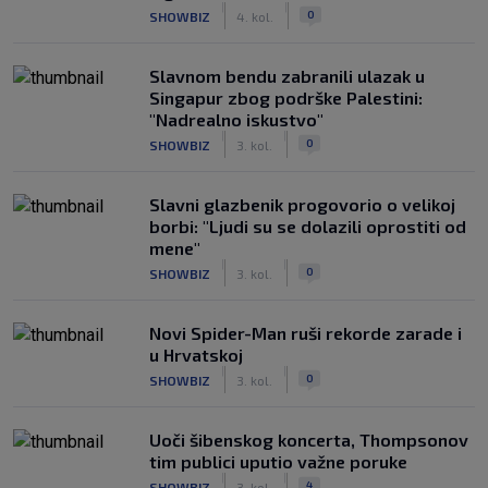
|
|
0
SHOWBIZ
4. kol.
Slavnom bendu zabranili ulazak u
Singapur zbog podrške Palestini:
"Nadrealno iskustvo"
|
|
0
SHOWBIZ
3. kol.
Slavni glazbenik progovorio o velikoj
borbi: "Ljudi su se dolazili oprostiti od
mene"
|
|
0
SHOWBIZ
3. kol.
Novi Spider-Man ruši rekorde zarade i
u Hrvatskoj
|
|
0
SHOWBIZ
3. kol.
Uoči šibenskog koncerta, Thompsonov
tim publici uputio važne poruke
|
|
4
SHOWBIZ
3. kol.