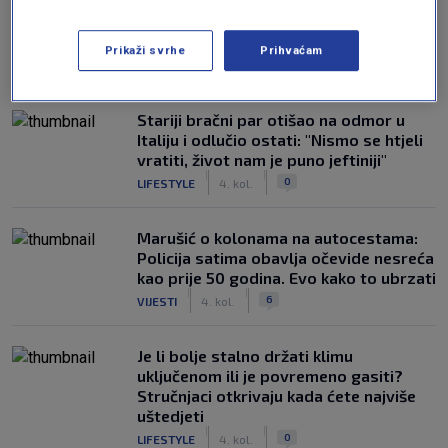
Postavili novi radar na cesti, u samo 10
tjedana prikupio milijune eura
Prikaži svrhe
Prihvaćam
|
|
0
SVIJET
5. kol.
Stariji bračni par otišao na odmor u
Italiju i odlučio ostati: "Nismo se htjeli
vratiti, život nam je puno jeftiniji"
|
|
0
LIFESTYLE
4. kol.
Marušić o kolonama na autocestama:
Policija satima obavlja očevide nesreća
kao prije 50 godina. Evo kako to ubrzati
|
|
6
VIJESTI
4. kol.
Je li bolje stalno držati klimu
uključenom ili je povremeno gasiti?
Stručnjaci otkrivaju kada ćete najviše
uštedjeti
|
|
0
LIFESTYLE
4. kol.