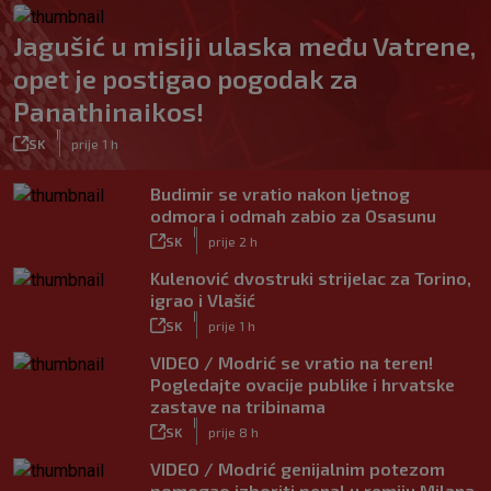
Jagušić u misiji ulaska među Vatrene,
opet je postigao pogodak za
Panathinaikos!
|
SK
prije 1 h
Budimir se vratio nakon ljetnog
odmora i odmah zabio za Osasunu
|
SK
prije 2 h
Kulenović dvostruki strijelac za Torino,
igrao i Vlašić
|
SK
prije 1 h
VIDEO / Modrić se vratio na teren!
Pogledajte ovacije publike i hrvatske
zastave na tribinama
|
SK
prije 8 h
VIDEO / Modrić genijalnim potezom
pomogao izboriti penal u remiju Milana