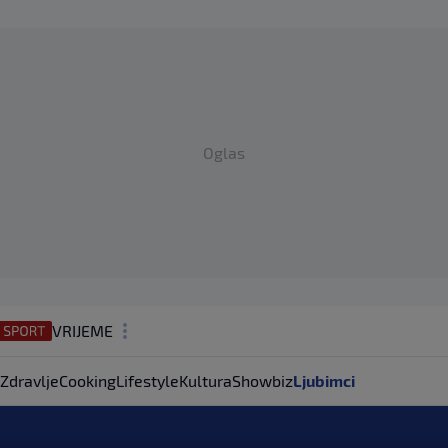
Oglas
VRIJEME
N1 TEME
Zdravlje
Cooking
Lifestyle
Kultura
Showbiz
Ljubimci
REGIJA