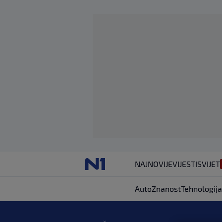
NAJNOVIJE
VIJESTI
SVIJET
Auto
Znanost
Tehnologija