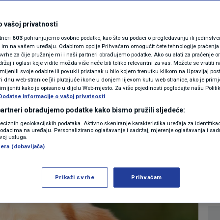
MAGAZIN
pasmina pasa na
N1 KOMENTAR
 vašoj privatnosti
rtneri
603
pohranjujemo osobne podatke, kao što su podaci o pregledavanju ili jedinstveni 
narka tvrdi da prvi na
KOLUMNE
o im na vašem uređaju. Odabirom opcije Prihvaćam omogućit ćete tehnologije praćenja
vrhe za čije pružanje mi i naši partneri obrađujemo podatke. Ako su alati za praćenje
žaj i oglasi koje vidite možda više neće biti toliko relevantni za vas. Možete se vratiti n
jecu
N1(DIS)INFO
zmijenili svoje odabire ili povukli pristanak u bilo kojem trenutku klikom na Upravljaj p
i dnu web-stranice [ili plutajuće ikone u donjem lijevom kutu web stranice, ako je primje
KLIMATSKE PROMJENE
rimijeniti kako je opisano u dijelu Web-mjesto. Za više pojedinosti pogledajte našu Politi
Dodatne informacije o vašoj privatnosti
1
LJUBIMCI
komentar
|
|
FOTO
 partneri obrađujemo podatke kako bismo pružili sljedeće:
reciznih geolokacijskih podataka. Aktivno skeniranje karakteristika uređaja za identifika
p podacima na uređaju. Personalizirano oglašavanje i sadržaj, mjerenje oglašavanja i sadr
VIDEO
Više
zvoj usluga.
era (dobavljača)
Prikaži svrhe
Prihvaćam