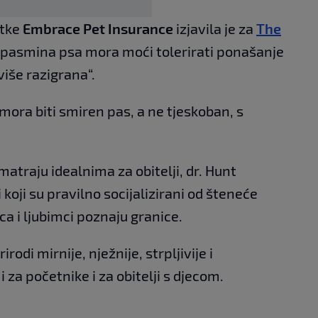
rtke
Embrace Pet Insurance
izjavila je za
The
a pasmina psa mora moći tolerirati ponašanje
eviše razigrana“.
 mora biti smiren pas, a ne tjeskoban, s
atraju idealnima za obitelji, dr. Hunt
 koji su pravilno socijalizirani od šteneće
eca i ljubimci poznaju granice.
odi mirnije, nježnije, strpljivije i
i za početnike i za obitelji s djecom.