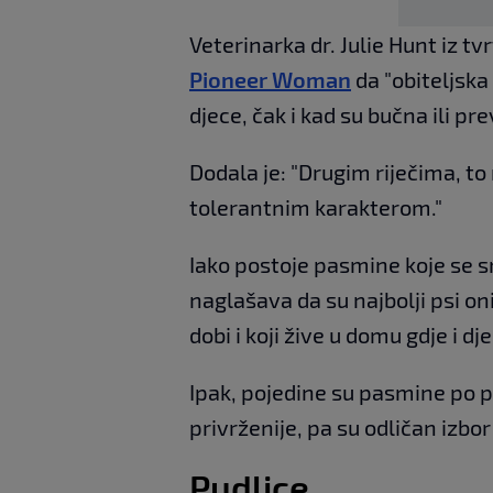
Veterinarka dr. Julie Hunt iz tv
Pioneer Woman
da "obiteljsk
djece, čak i kad su bučna ili pr
Dodala je: "Drugim riječima, to
tolerantnim karakterom."
Iako postoje pasmine koje se sm
naglašava da su najbolji psi oni
dobi i koji žive u domu gdje i dj
Ipak, pojedine su pasmine po prir
privrženije, pa su odličan izbor 
Pudlice