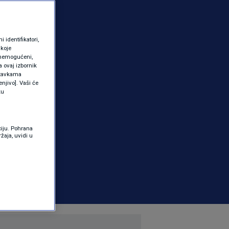
identifikatori,
 koje
 onemogućeni,
a ovaj izbornik
ostavkama
njivo]. Vaši će
ku
ciju. Pohrana
žaja, uvidi u