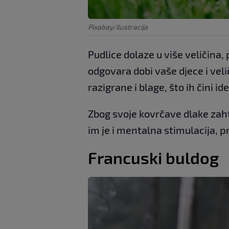
Pixabay/ilustracija
Pudlice dolaze u više veličina,
odgovara dobi vaše djece i velič
razigrane i blage, što ih čini id
Zbog svoje kovrčave dlake zaht
im je i mentalna stimulacija, 
Francuski buldog