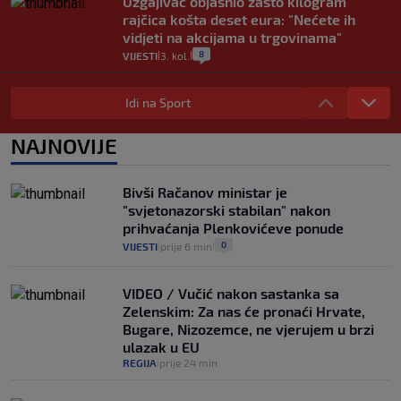
Uzgajivač objasnio zašto kilogram
rajčica košta deset eura: "Nećete ih
vidjeti na akcijama u trgovinama"
8
VIJESTI
3. kol.
|
|
Selidba je jedno od stresnijih iskustava.
Evo aktualnih cijena i nekoliko savjeta
Idi na Sport
da prođe što lakše i jeftinije
0
VIJESTI
2. kol.
NAJNOVIJE
|
|
Izračunali smo koliko košta putovanje
automobilom na Hvar iz Zagreba, a
Bivši Račanov ministar je
koliko iz Osijeka
"svjetonazorski stabilan" nakon
14
VIJESTI
2. kol.
|
|
prihvaćanja Plenkovićeve ponude
0
VIJESTI
prije 6 min
|
|
VIDEO / Vučić nakon sastanka sa
Zelenskim: Za nas će pronaći Hrvate,
Bugare, Nizozemce, ne vjerujem u brzi
ulazak u EU
REGIJA
prije 24 min
|