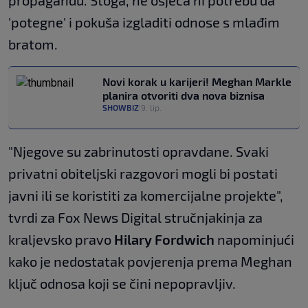
propagandu. Stoga, ne osjeća ni potrebu da
'potegne' i pokuša izgladiti odnose s mlađim
bratom.
Novi korak u karijeri! Meghan Markle
planira otvoriti dva nova biznisa
SHOWBIZ
9. lip.
|
"Njegove su zabrinutosti opravdane. Svaki
privatni obiteljski razgovori mogli bi postati
javni ili se koristiti za komercijalne projekte",
tvrdi za Fox News Digital stručnjakinja za
kraljevsko pravo
Hilary Fordwich
napominjući
kako je nedostatak povjerenja prema Meghan
ključ odnosa koji se čini nepopravljiv.