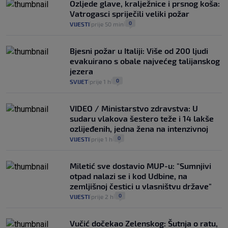
Ozljede glave, kralježnice i prsnog koša:
Vatrogasci spriječili veliki požar
0
VIJESTI
prije 50 min
|
|
Bjesni požar u Italiji: Više od 200 ljudi
evakuirano s obale najvećeg talijanskog
jezera
0
SVIJET
prije 1 h
|
|
VIDEO / Ministarstvo zdravstva: U
sudaru vlakova šestero teže i 14 lakše
ozlijeđenih, jedna žena na intenzivnoj
0
VIJESTI
prije 1 h
|
|
Miletić sve dostavio MUP-u: "Sumnjivi
otpad nalazi se i kod Udbine, na
zemljišnoj čestici u vlasništvu države"
0
VIJESTI
prije 2 h
|
|
Vučić dočekao Zelenskog: Šutnja o ratu,