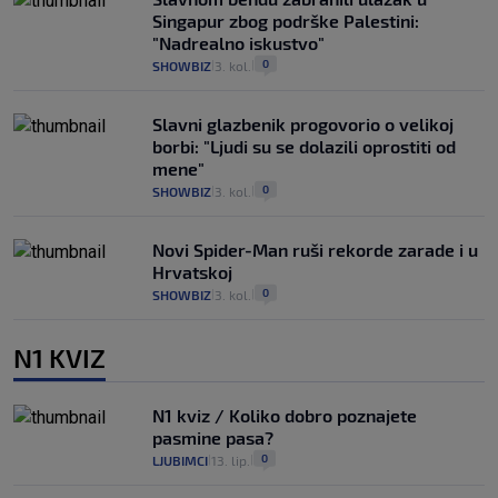
Singapur zbog podrške Palestini:
"Nadrealno iskustvo"
0
SHOWBIZ
3. kol.
|
|
Slavni glazbenik progovorio o velikoj
borbi: "Ljudi su se dolazili oprostiti od
mene"
0
SHOWBIZ
3. kol.
|
|
Novi Spider-Man ruši rekorde zarade i u
Hrvatskoj
0
SHOWBIZ
3. kol.
|
|
N1 KVIZ
N1 kviz / Koliko dobro poznajete
pasmine pasa?
0
LJUBIMCI
13. lip.
|
|