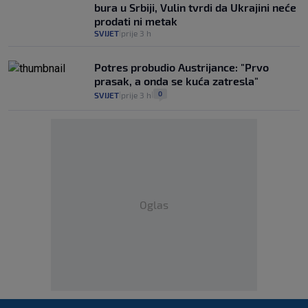
bura u Srbiji, Vulin tvrdi da Ukrajini neće
prodati ni metak
SVIJET
prije 3 h
|
Potres probudio Austrijance: "Prvo
prasak, a onda se kuća zatresla"
0
SVIJET
prije 3 h
|
|
Oglas