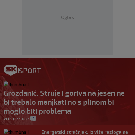
Oglas
SPORT
Grozdanić: Struje i goriva na jesen ne
bi trebalo manjkati no s plinom bi
moglo biti problema
0
VIJESTI
prije 8 h
|
|
Energetski stručnjak: Iz više razloga ne