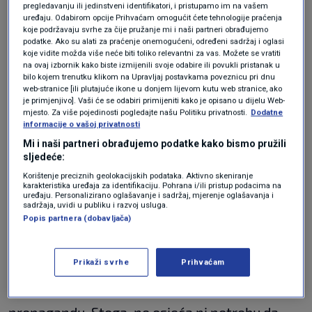
pregledavanju ili jedinstveni identifikatori, i pristupamo im na vašem
uređaju. Odabirom opcije Prihvaćam omogućit ćete tehnologije praćenja
koje podržavaju svrhe za čije pružanje mi i naši partneri obrađujemo
Netflix najavio drugu sezonu emisije
podatke. Ako su alati za praćenje onemogućeni, određeni sadržaj i oglasi
Meghan Markle, poznato kada će se
koje vidite možda više neće biti toliko relevantni za vas. Možete se vratiti
emitirati
na ovaj izbornik kako biste izmijenili svoje odabire ili povukli pristanak u
SHOWBIZ
13. kol.
|
bilo kojem trenutku klikom na Upravljaj postavkama poveznicu pri dnu
web-stranice [ili plutajuće ikone u donjem lijevom kutu web stranice, ako
je primjenjivo]. Vaši će se odabiri primijeniti kako je opisano u dijelu Web-
mjesto. Za više pojedinosti pogledajte našu Politiku privatnosti.
Dodatne
Markle nepovratno
informacije o vašoj privatnosti
Mi i naši partneri obrađujemo podatke kako bismo pružili
narušila odnose u
sljedeće:
kraljevskoj obitelji
Korištenje preciznih geolokacijskih podataka. Aktivno skeniranje
karakteristika uređaja za identifikaciju. Pohrana i/ili pristup podacima na
uređaju. Personalizirano oglašavanje i sadržaj, mjerenje oglašavanja i
sadržaja, uvidi u publiku i razvoj usluga.
Popis partnera (dobavljača)
Naime, britanski prijestolonasljednik
jednostavno nema povjerenja prema supruzi
Prikaži svrhe
Prihvaćam
svoga brata te smatra da je
Markle
spremna
svaki razgovor iskoristiti za vlastitu