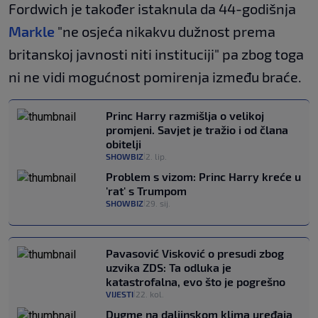
Fordwich je također istaknula da 44-godišnja
Markle
"ne osjeća nikakvu dužnost prema
britanskoj javnosti niti instituciji" pa zbog toga
ni ne vidi mogućnost pomirenja između braće.
Princ Harry razmišlja o velikoj
promjeni. Savjet je tražio i od člana
obitelji
SHOWBIZ
2. lip.
|
Problem s vizom: Princ Harry kreće u
'rat' s Trumpom
SHOWBIZ
29. sij.
|
Pavasović Visković o presudi zbog
uzvika ZDS: Ta odluka je
katastrofalna, evo što je pogrešno
VIJESTI
22. kol.
|
Dugme na daljinskom klima uređaja