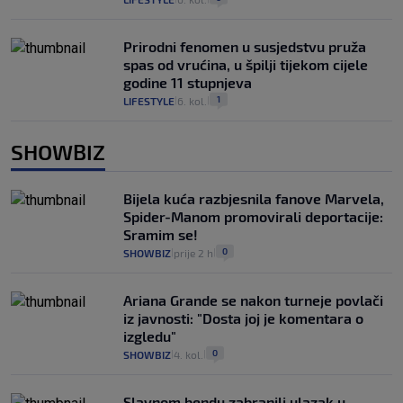
Prirodni fenomen u susjedstvu pruža
spas od vrućina, u špilji tijekom cijele
godine 11 stupnjeva
1
LIFESTYLE
6. kol.
|
|
SHOWBIZ
Bijela kuća razbjesnila fanove Marvela,
Spider-Manom promovirali deportacije:
Sramim se!
0
SHOWBIZ
prije 2 h
|
|
Ariana Grande se nakon turneje povlači
iz javnosti: "Dosta joj je komentara o
izgledu"
0
SHOWBIZ
4. kol.
|
|
Slavnom bendu zabranili ulazak u