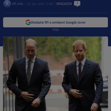
1
N1 Info
MAGAZIN
23. kol. 2025. 17:36
|
|
|
Dodajte N1 u omiljeni Google izvor
Više