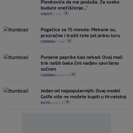
Plenkovića da me posluša. Za svako
buduće onečišćenje..."
9
VIJESTI
7. kol.
|
|
Pogačice za 15 minuta: Mekane su,
prozračne i tražit ćete još jednu turu
0
COOKING
7. kol.
|
|
Punjene paprike kao nekad: Ovaj mali
trik naših baka čini nadjev savršeno
sočnim
0
COOKING
prije 4 h
|
|
Jedan od najpopularnijih: Ovaj model
Golfa više ne možete kupiti u Hrvatskoj
0
AUTO
prije 5 h
|
|