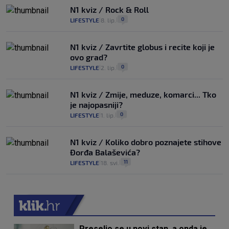
N1 kviz / Rock & Roll
0
LIFESTYLE
8. lip.
|
|
N1 kviz / Zavrtite globus i recite koji je
ovo grad?
0
LIFESTYLE
2. lip.
|
|
N1 kviz / Zmije, meduze, komarci... Tko
je najopasniji?
0
LIFESTYLE
1. lip.
|
|
N1 kviz / Koliko dobro poznajete stihove
Đorđa Balaševića?
11
LIFESTYLE
18. svi.
|
|
Preselio se u novi stan, a onda je