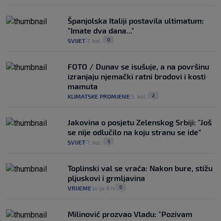
Španjolska Italiji postavila ultimatum:
"Imate dva dana..."
0
SVIJET
7. kol.
|
|
FOTO / Dunav se isušuje, a na površinu
izranjaju njemački ratni brodovi i kosti
mamuta
2
KLIMATSKE PROMJENE
5. kol.
|
|
Jakovina o posjetu Zelenskog Srbiji: "Još
se nije odlučilo na koju stranu se ide"
5
SVIJET
7. kol.
|
|
Toplinski val se vraća: Nakon bure, stižu
pljuskovi i grmljavina
0
VRIJEME
prije 8 h
|
|
Milinović prozvao Vladu: "Pozivam