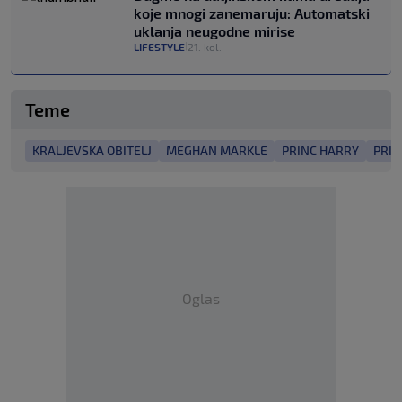
koje mnogi zanemaruju: Automatski
uklanja neugodne mirise
LIFESTYLE
21. kol.
|
Teme
KRALJEVSKA OBITELJ
MEGHAN MARKLE
PRINC HARRY
PRIN
Oglas