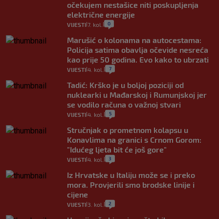
očekujem nestašice niti poskupljenja
električne energije
0
VIJESTI
7. kol.
|
|
Marušić o kolonama na autocestama:
Policija satima obavlja očevide nesreća
kao prije 50 godina. Evo kako to ubrzati
7
VIJESTI
4. kol.
|
|
Tadić: Krško je u boljoj poziciji od
nuklearki u Mađarskoj i Rumunjskoj jer
se vodilo računa o važnoj stvari
5
VIJESTI
4. kol.
|
|
Stručnjak o prometnom kolapsu u
Konavlima na granici s Crnom Gorom:
"Idućeg ljeta bit će još gore"
3
VIJESTI
4. kol.
|
|
Iz Hrvatske u Italiju može se i preko
mora. Provjerili smo brodske linije i
cijene
2
VIJESTI
3. kol.
|
|