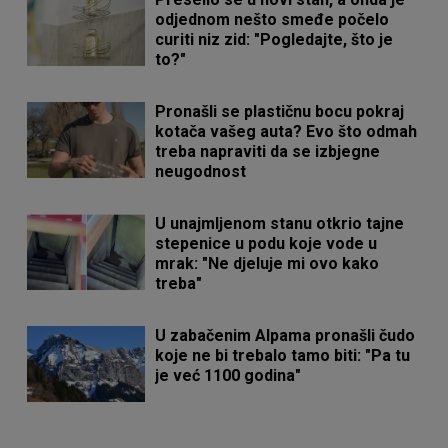
odjednom nešto smeđe počelo
curiti niz zid: "Pogledajte, što je
to?"
Pronašli se plastičnu bocu pokraj
kotača vašeg auta? Evo što odmah
treba napraviti da se izbjegne
neugodnost
U unajmljenom stanu otkrio tajne
stepenice u podu koje vode u
mrak: "Ne djeluje mi ovo kako
treba"
U zabačenim Alpama pronašli čudo
koje ne bi trebalo tamo biti: "Pa tu
je već 1100 godina"