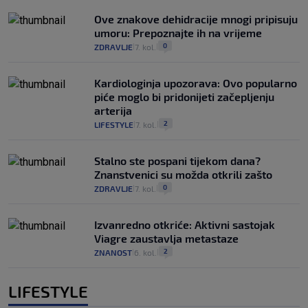
Ove znakove dehidracije mnogi pripisuju
umoru: Prepoznajte ih na vrijeme
0
ZDRAVLJE
7. kol.
|
|
Kardiologinja upozorava: Ovo popularno
piće moglo bi pridonijeti začepljenju
arterija
2
LIFESTYLE
7. kol.
|
|
Stalno ste pospani tijekom dana?
Znanstvenici su možda otkrili zašto
0
ZDRAVLJE
7. kol.
|
|
Izvanredno otkriće: Aktivni sastojak
Viagre zaustavlja metastaze
2
ZNANOST
6. kol.
|
|
LIFESTYLE