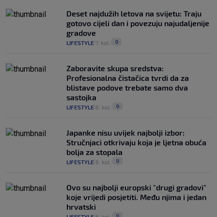
Deset najdužih letova na svijetu: Traju
gotovo cijeli dan i povezuju najudaljenije
gradove
0
LIFESTYLE
7. kol.
|
|
Zaboravite skupa sredstva:
Profesionalna čistačica tvrdi da za
blistave podove trebate samo dva
sastojka
0
LIFESTYLE
6. kol.
|
|
Japanke nisu uvijek najbolji izbor:
Stručnjaci otkrivaju koja je ljetna obuća
bolja za stopala
0
LIFESTYLE
6. kol.
|
|
Ovo su najbolji europski "drugi gradovi"
koje vrijedi posjetiti. Među njima i jedan
hrvatski
0
LIFESTYLE
6. kol.
|
|