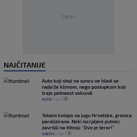
Oglas
NAJČITANIJE
Auto koji stoji na suncu ne hladi se
najbrže klimom, nego postupkom koji
traje petnaest sekundi
0
AUTO
7. kol.
|
|
Totalni kolaps na jugu Hrvatske, granica
paralizirana. Neki iscrpljeni putnici
završili na Hitnoj: "Ovo je teror!"
7
VIJESTI
2. kol.
|
|