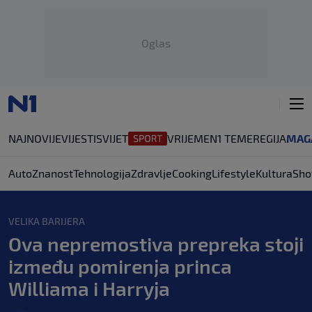
Oglas
NAJNOVIJE
VIJESTI
SVIJET
VRIJEME
N1 TEME
REGIJA
MAG
Auto
Znanost
Tehnologija
Zdravlje
Cooking
Lifestyle
Kultura
Sho
VELIKA BARIJERA
Ova nepremostiva prepreka stoji
između pomirenja princa
Williama i Harryja