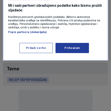
iako je Erdogan priložio dokument kojim se
Mi i naši partneri obrađujemo podatke kako bismo pružili
sljedeće:
odriče izvoznih ograničenja. Uvoz oružja u
Korištenje preciznih geolokacijskih podataka. Aktivno skeniranje
Ujedinjeno Kraljevstvo prekršio bi, naime,
karakteristika uređaja za identifikaciju. Pohrana i/ili pristup podacima na
uređaju. Personalizirano oglašavanje i sadržaj, mjerenje oglašavanja i
stroge britanske zakone o vatrenom oružju.
sadržaja, uvidi u publiku i razvoj usluga.
Popis partnera (dobavljača)
Iz ureda turskog predsjednika zasad nisu
odgovorili na upit agencije dpa o darovanju
Prikaži svrhe
Prihvaćam
oružja.
Teme
RECEP TAYYIP ERDOĞAN