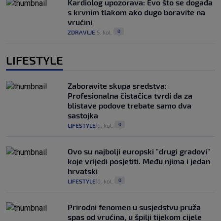
Kardiolog upozorava: Evo što se događa
s krvnim tlakom ako dugo boravite na
vrućini
0
ZDRAVLJE
5. kol.
|
|
LIFESTYLE
Zaboravite skupa sredstva:
Profesionalna čistačica tvrdi da za
blistave podove trebate samo dva
sastojka
0
LIFESTYLE
6. kol.
|
|
Ovo su najbolji europski "drugi gradovi"
koje vrijedi posjetiti. Među njima i jedan
hrvatski
0
LIFESTYLE
6. kol.
|
|
Prirodni fenomen u susjedstvu pruža
spas od vrućina, u špilji tijekom cijele