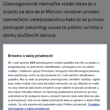
Glasnogovornik njemačke vlade rekao je u
srijedu za dpa da je Merzov revolver predan
njemačkom veleposlanstvu kako bi se proveo
postupak zakonitog uvoza te potom uvrstio u
zbirku službenih darova.
Britanski premijer Keir Starmer ranije je
novinarima tijekom leta kući rekao da je
Brinemo o vašoj privatnosti
Erdogan svim čelnicima na summitu uručio isti
Mi i naši partneri
603
pohranjujemo osobne podatke, kao što su podaci o
pregledavanju ili jedinstveni identifikatori, i pristupamo im na vašem
dar, pri čemu je svako oružje bilo gravirano
uređaju. Odabirom opcije Prihvaćam omogućit ćete tehnologije praćenja
koje podržavaju svrhe za čije pružanje mi i naši partneri obrađujemo
imenom primatelja, izvijestili su The Guardian i
podatke. Ako su alati za praćenje onemogućeni, određeni sadržaj i oglasi
koje vidite možda više neće biti toliko relevantni za vas. Možete se vratiti
Press Association.
na ovaj izbornik kako biste izmijenili svoje odabire ili povukli pristanak u
bilo kojem trenutku klikom na Upravljaj postavkama poveznicu pri dnu
web-stranice [ili plutajuće ikone u donjem lijevom kutu web stranice, ako
Prema tim navodima, Starmer je svoj revolver
je primjenjivo]. Vaši će se odabiri primijeniti kako je opisano u dijelu Web-
ostavio u Turskoj kako bi bio onesposobljen,
mjesto. Za više pojedinosti pogledajte našu Politiku privatnosti.
Dodatne
informacije o vašoj privatnosti