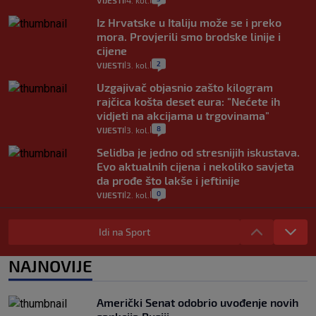
VIJESTI
4. kol.
Iz Hrvatske u Italiju može se i preko
mora. Provjerili smo brodske linije i
cijene
2
VIJESTI
3. kol.
|
|
Uzgajivač objasnio zašto kilogram
rajčica košta deset eura: "Nećete ih
vidjeti na akcijama u trgovinama"
8
VIJESTI
3. kol.
|
|
Selidba je jedno od stresnijih iskustava.
Evo aktualnih cijena i nekoliko savjeta
da prođe što lakše i jeftinije
0
VIJESTI
2. kol.
|
|
Izračunali smo koliko košta putovanje
automobilom na Hvar iz Zagreba, a
Idi na Sport
koliko iz Osijeka
14
VIJESTI
2. kol.
NAJNOVIJE
|
|
"Kći je otišla na more, a zaboravila
zdravstvenu iskaznicu". Kakva su prava
Američki Senat odobrio uvođenje novih
pacijenata izvan mjesta prebivališta?