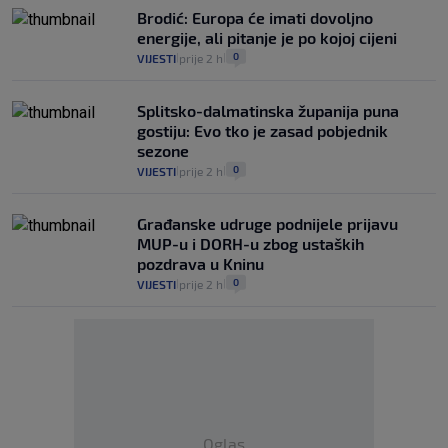
Brodić: Europa će imati dovoljno
energije, ali pitanje je po kojoj cijeni
0
VIJESTI
prije 2 h
|
|
Splitsko-dalmatinska županija puna
gostiju: Evo tko je zasad pobjednik
sezone
0
VIJESTI
prije 2 h
|
|
Građanske udruge podnijele prijavu
MUP-u i DORH-u zbog ustaških
pozdrava u Kninu
0
VIJESTI
prije 2 h
|
|
Oglas