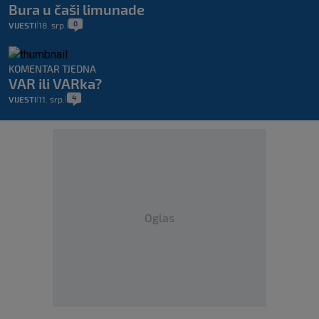
Bura u čaši limunade
0
VIJESTI
18. srp.
|
|
KOMENTAR TJEDNA
VAR ili VARka?
4
VIJESTI
11. srp.
|
|
Oglas