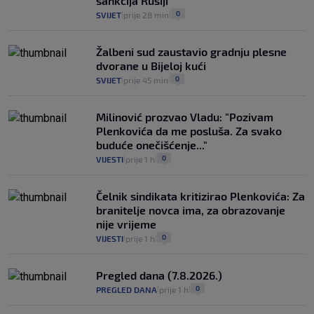
sankcija Rusiji
1
VIJESTI
1. kol.
|
|
0
SVIJET
prije 28 min
|
|
Žalbeni sud zaustavio gradnju plesne
dvorane u Bijeloj kući
0
SVIJET
prije 45 min
|
|
Milinović prozvao Vladu: "Pozivam
Plenkovića da me posluša. Za svako
buduće onečišćenje..."
0
VIJESTI
prije 1 h
|
|
Čelnik sindikata kritizirao Plenkovića: Za
branitelje novca ima, za obrazovanje
nije vrijeme
0
VIJESTI
prije 1 h
|
|
Pregled dana (7.8.2026.)
0
PREGLED DANA
prije 1 h
|
|