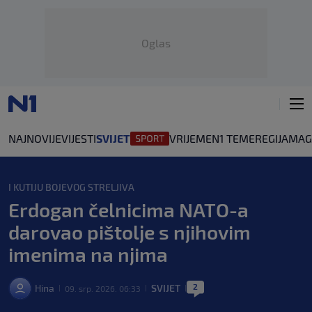
Oglas
NAJNOVIJE
VIJESTI
SVIJET
VRIJEME
N1 TEME
REGIJA
MAG
I KUTIJU BOJEVOG STRELJIVA
Erdogan čelnicima NATO-a
darovao pištolje s njihovim
imenima na njima
2
Hina
SVIJET
09. srp. 2026. 06:33
|
|
|