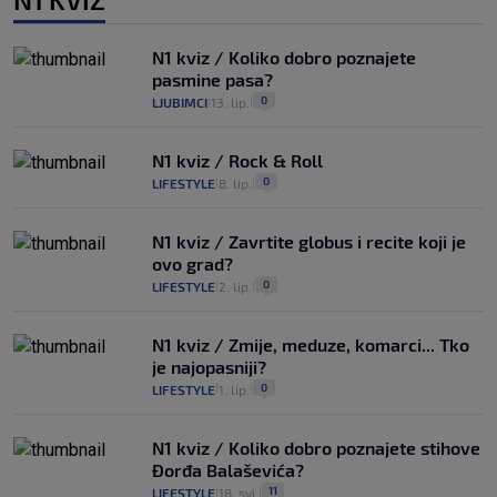
N1 kviz / Koliko dobro poznajete
pasmine pasa?
0
LJUBIMCI
13. lip.
|
|
N1 kviz / Rock & Roll
0
LIFESTYLE
8. lip.
|
|
N1 kviz / Zavrtite globus i recite koji je
ovo grad?
0
LIFESTYLE
2. lip.
|
|
N1 kviz / Zmije, meduze, komarci... Tko
je najopasniji?
0
LIFESTYLE
1. lip.
|
|
N1 kviz / Koliko dobro poznajete stihove
Đorđa Balaševića?
11
LIFESTYLE
18. svi.
|
|