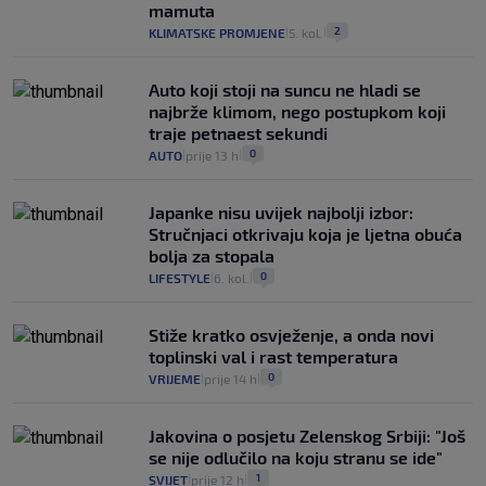
mamuta
2
KLIMATSKE PROMJENE
5. kol.
|
|
Auto koji stoji na suncu ne hladi se
najbrže klimom, nego postupkom koji
traje petnaest sekundi
0
AUTO
prije 13 h
|
|
Japanke nisu uvijek najbolji izbor:
Stručnjaci otkrivaju koja je ljetna obuća
bolja za stopala
0
LIFESTYLE
6. kol.
|
|
Stiže kratko osvježenje, a onda novi
toplinski val i rast temperatura
0
VRIJEME
prije 14 h
|
|
Jakovina o posjetu Zelenskog Srbiji: "Još
se nije odlučilo na koju stranu se ide"
1
SVIJET
prije 12 h
|
|