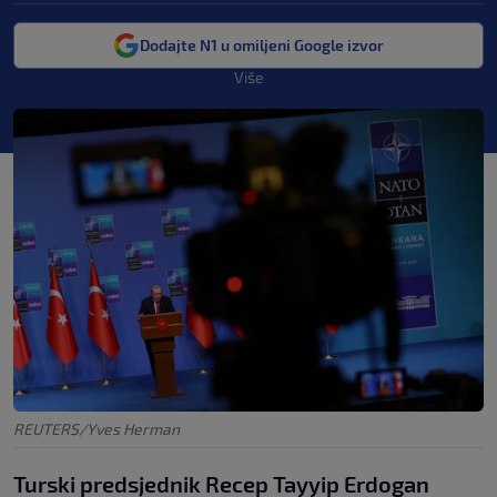
Dodajte N1 u omiljeni Google izvor
Više
REUTERS/Yves Herman
Turski predsjednik Recep Tayyip Erdogan