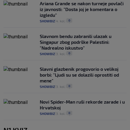
Ariana Grande se nakon turneje povlači
iz javnosti: "Dosta joj je komentara o
izgledu"
0
SHOWBIZ
4. kol.
|
|
Slavnom bendu zabranili ulazak u
Singapur zbog podrške Palestini:
"Nadrealno iskustvo"
0
SHOWBIZ
3. kol.
|
|
Slavni glazbenik progovorio o velikoj
borbi: "Ljudi su se dolazili oprostiti od
mene"
0
SHOWBIZ
3. kol.
|
|
Novi Spider-Man ruši rekorde zarade i u
Hrvatskoj
0
SHOWBIZ
3. kol.
|
|
N1 KVIZ