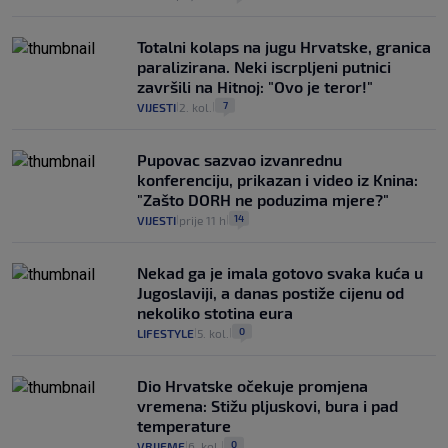
Totalni kolaps na jugu Hrvatske, granica
paralizirana. Neki iscrpljeni putnici
završili na Hitnoj: "Ovo je teror!"
7
VIJESTI
2. kol.
|
|
Pupovac sazvao izvanrednu
konferenciju, prikazan i video iz Knina:
"Zašto DORH ne poduzima mjere?"
14
VIJESTI
prije 11 h
|
|
Nekad ga je imala gotovo svaka kuća u
Jugoslaviji, a danas postiže cijenu od
nekoliko stotina eura
0
LIFESTYLE
5. kol.
|
|
Dio Hrvatske očekuje promjena
vremena: Stižu pljuskovi, bura i pad
temperature
0
VRIJEME
6. kol.
|
|