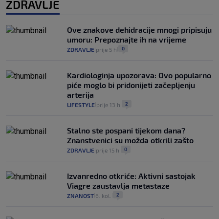
ZDRAVLJE
Ove znakove dehidracije mnogi pripisuju
umoru: Prepoznajte ih na vrijeme
0
ZDRAVLJE
prije 5 h
|
|
Kardiologinja upozorava: Ovo popularno
piće moglo bi pridonijeti začepljenju
arterija
2
LIFESTYLE
prije 13 h
|
|
Stalno ste pospani tijekom dana?
Znanstvenici su možda otkrili zašto
0
ZDRAVLJE
prije 15 h
|
|
Izvanredno otkriće: Aktivni sastojak
Viagre zaustavlja metastaze
2
ZNANOST
6. kol.
|
|