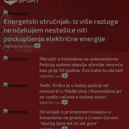
Energetski stručnjak: Iz više razloga
ne očekujem nestašice niti
poskupljenja električne energije
0
VIJESTI
prije 12 min
|
|
Marušić o kolonama na autocestama:
Policija satima obavlja očevide nesreća
kao prije 50 godina. Evo kako to ubrzati
6
VIJESTI
4. kol.
|
|
Tadić: Krško je u boljoj poziciji od
nuklearki u Mađarskoj i Rumunjskoj jer
se vodilo računa o važnoj stvari
5
VIJESTI
4. kol.
|
|
Stručnjak o prometnom kolapsu u
Konavlima na granici s Crnom Gorom:
"Idućeg ljeta bit će još gore"
3
|
|