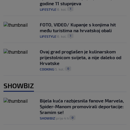
godine 11 stupnjeva
1
LIFESTYLE
6. kol.
|
|
FOTO, VIDEO/ Kupanje s konjima hit
među turistima na hrvatskoj obali
1
LIFESTYLE
6. kol.
|
|
Ovaj grad proglašen je kulinarskom
prijestolnicom svijeta, a nije daleko od
Hrvatske
0
COOKING
5. kol.
|
|
SHOWBIZ
Bijela kuća razbjesnila fanove Marvela,
Spider-Manom promovirali deportacije:
Sramim se!
0
SHOWBIZ
prije 4 h
|
|