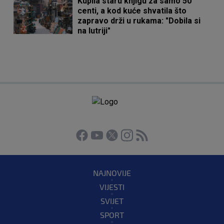
Kupila staru knjigu za samo 50
centi, a kod kuće shvatila što
zapravo drži u rukama: "Dobila si
na lutriji"
NAJNOVIJE
VIJESTI
SVIJET
SPORT