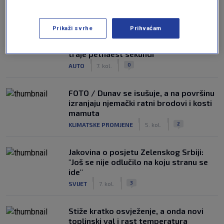
NAJČITANIJE
Prikaži svrhe
Prihvaćam
Auto koji stoji na suncu ne hladi se
najbrže klimom, nego postupkom koji
traje petnaest sekundi
|
|
0
AUTO
7. kol.
FOTO / Dunav se isušuje, a na površinu
izranjaju njemački ratni brodovi i kosti
mamuta
|
|
2
KLIMATSKE PROMJENE
5. kol.
Jakovina o posjetu Zelenskog Srbiji:
"Još se nije odlučilo na koju stranu se
ide"
|
|
3
SVIJET
7. kol.
Stiže kratko osvježenje, a onda novi
toplinski val i rast temperatura