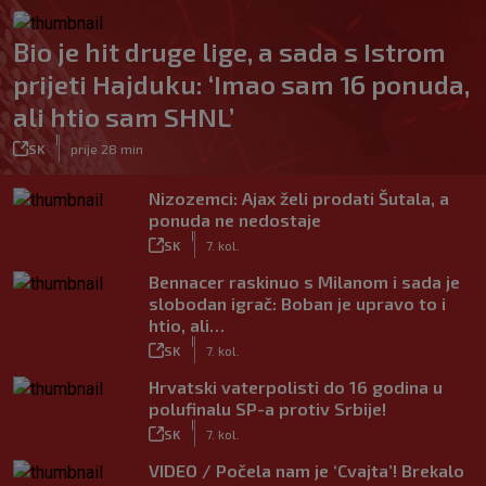
Bio je hit druge lige, a sada s Istrom
prijeti Hajduku: ‘Imao sam 16 ponuda,
ali htio sam SHNL’
|
SK
prije 28 min
Nizozemci: Ajax želi prodati Šutala, a
ponuda ne nedostaje
|
SK
7. kol.
Bennacer raskinuo s Milanom i sada je
slobodan igrač: Boban je upravo to i
htio, ali…
|
SK
7. kol.
Hrvatski vaterpolisti do 16 godina u
polufinalu SP-a protiv Srbije!
|
SK
7. kol.
VIDEO / Počela nam je ‘Cvajta’! Brekalo