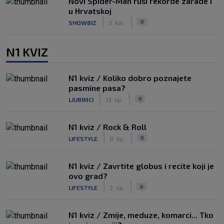
Novi Spider-Man ruši rekorde zarade i
u Hrvatskoj
|
|
0
SHOWBIZ
3. kol.
N1 KVIZ
N1 kviz / Koliko dobro poznajete
pasmine pasa?
|
|
0
LJUBIMCI
13. lip.
N1 kviz / Rock & Roll
|
|
0
LIFESTYLE
8. lip.
N1 kviz / Zavrtite globus i recite koji je
ovo grad?
|
|
0
LIFESTYLE
2. lip.
N1 kviz / Zmije, meduze, komarci... Tko