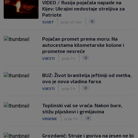
VIDEO / Rusija pojačala napade na
Kijev: Ukrajini nedostaje streljiva za
Patriote
|
|
0
SVIJET
prije 45 min
Pojačan promet prema moru: Na
autocestama kilometarske kolone i
prometne nesreće
|
|
0
VIJESTI
prije 1 h
BUZ: Život branitelja jeftiniji od metka,
ovo je nova vladina farsa
|
|
0
VIJESTI
prije 1 h
Toplinski val se vraća: Nakon bure,
stižu pljuskovi i grmljavina
|
|
0
VRIJEME
prije 1 h
Grozdanić: Struje i goriva na jesen ne bi