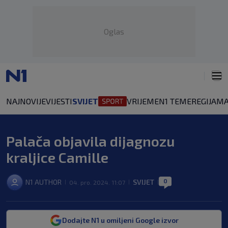
Oglas
NAJNOVIJE
VIJESTI
SVIJET
VRIJEME
N1 TEME
REGIJA
MA
Palača objavila dijagnozu
kraljice Camille
0
N1 AUTHOR
SVIJET
04. pro. 2024. 11:07
|
|
|
Dodajte N1 u omiljeni Google izvor