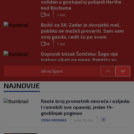
solidan u gostujućoj pobjedi Herthe
kod Bochuma
|
SK
7. kol.
Božić za SK: Zadar je dvosjekli mač,
publiku ne možeš prevariti. Sam sam
svoj gazda, radit ću po svom
|
SK
7. kol.
Dopisnik blizak Šotičeku: Šego nije
trebao vikati na njega, Rakitiću su
također svi bili dinamovci…
Idi na Sport
|
SK
7. kol.
Objavljeno koje su države uz Infantina,
NAJNOVIJE
a koje traže njegov odlazak: HNS je
odavno zauzeo stranu
|
Raste broj prometnih nesreća i ozljeda:
SK
7. kol.
I romobili sve opasniji, jedan 14-
Kustošija želi ekspresno u SHNL! Bara
godišnjak poginuo
službeno doveo pojačanje iz Schalkea
|
|
0
CRNA KRONIKA
prije 18 min
|
SK
7. kol.