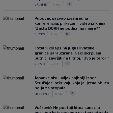
|
|
0
VRIJEME
7. kol.
Pupovac sazvao izvanrednu
konferenciju, prikazan i video iz Knina:
"Zašto DORH ne poduzima mjere?"
|
|
19
VIJESTI
7. kol.
Totalni kolaps na jugu Hrvatske,
granica paralizirana. Neki iscrpljeni
putnici završili na Hitnoj: "Ovo je teror!"
|
|
7
VIJESTI
2. kol.
Japanke nisu uvijek najbolji izbor:
Stručnjaci otkrivaju koja je ljetna obuća
bolja za stopala
|
|
0
LIFESTYLE
6. kol.
Vučković: Ne postoji hitna sanacija
ovakvog heterogenog sastava otpada.