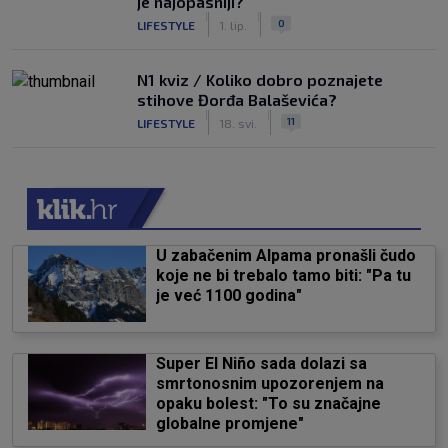
je najopasniji?
|
|
0
LIFESTYLE
1. lip.
N1 kviz / Koliko dobro poznajete
stihove Đorđa Balaševića?
|
|
11
LIFESTYLE
18. svi.
U zabačenim Alpama pronašli čudo
koje ne bi trebalo tamo biti: "Pa tu
je već 1100 godina"
Super El Niño sada dolazi sa
smrtonosnim upozorenjem na
opaku bolest: "To su značajne
globalne promjene"