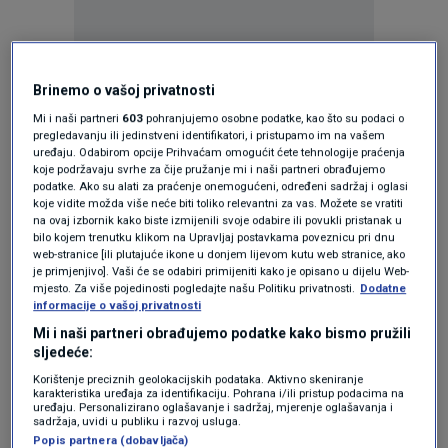
Oglas
Brinemo o vašoj privatnosti
Mi i naši partneri
603
pohranjujemo osobne podatke, kao što su podaci o
pregledavanju ili jedinstveni identifikatori, i pristupamo im na vašem
uređaju. Odabirom opcije Prihvaćam omogućit ćete tehnologije praćenja
koje podržavaju svrhe za čije pružanje mi i naši partneri obrađujemo
podatke. Ako su alati za praćenje onemogućeni, određeni sadržaj i oglasi
koje vidite možda više neće biti toliko relevantni za vas. Možete se vratiti
na ovaj izbornik kako biste izmijenili svoje odabire ili povukli pristanak u
bilo kojem trenutku klikom na Upravljaj postavkama poveznicu pri dnu
web-stranice [ili plutajuće ikone u donjem lijevom kutu web stranice, ako
je primjenjivo]. Vaši će se odabiri primijeniti kako je opisano u dijelu Web-
mjesto. Za više pojedinosti pogledajte našu Politiku privatnosti.
Dodatne
Oglas
informacije o vašoj privatnosti
Mi i naši partneri obrađujemo podatke kako bismo pružili
sljedeće:
Korištenje preciznih geolokacijskih podataka. Aktivno skeniranje
karakteristika uređaja za identifikaciju. Pohrana i/ili pristup podacima na
uređaju. Personalizirano oglašavanje i sadržaj, mjerenje oglašavanja i
sadržaja, uvidi u publiku i razvoj usluga.
Popis partnera (dobavljača)