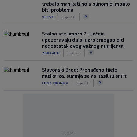
trebalo manjkati no s plinom bi moglo
biti problema
|
|
0
VIJESTI
prije 2 h
Stalno ste umorni? Liječnici
upozoravaju da bi uzrok mogao biti
nedostatak ovog važnog nutrijenta
|
|
0
ZDRAVLJE
prije 2 h
Slavonski Brod: Pronađeno tijelo
muškarca, sumnja se na nasilnu smrt
|
|
0
CRNA KRONIKA
prije 2 h
Oglas