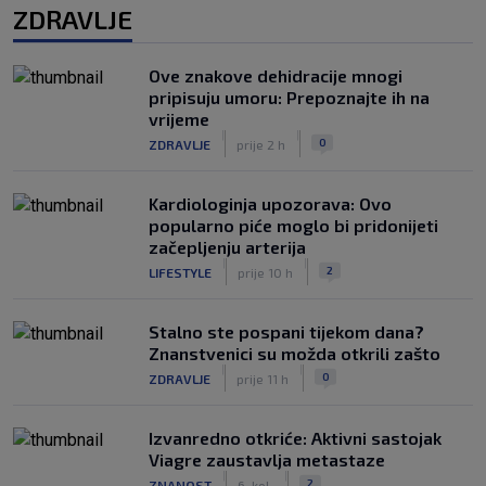
ZDRAVLJE
Ove znakove dehidracije mnogi
pripisuju umoru: Prepoznajte ih na
vrijeme
|
|
0
ZDRAVLJE
prije 2 h
Kardiologinja upozorava: Ovo
popularno piće moglo bi pridonijeti
začepljenju arterija
|
|
2
LIFESTYLE
prije 10 h
Stalno ste pospani tijekom dana?
Znanstvenici su možda otkrili zašto
|
|
0
ZDRAVLJE
prije 11 h
Izvanredno otkriće: Aktivni sastojak
Viagre zaustavlja metastaze
|
|
2
ZNANOST
6. kol.