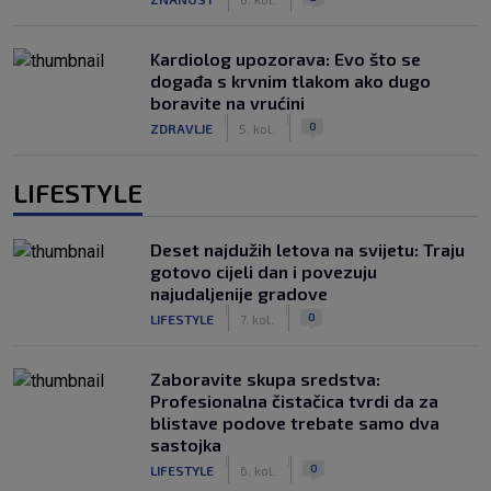
Kardiolog upozorava: Evo što se
događa s krvnim tlakom ako dugo
boravite na vrućini
|
|
0
ZDRAVLJE
5. kol.
LIFESTYLE
Deset najdužih letova na svijetu: Traju
gotovo cijeli dan i povezuju
najudaljenije gradove
|
|
0
LIFESTYLE
7. kol.
Zaboravite skupa sredstva:
Profesionalna čistačica tvrdi da za
blistave podove trebate samo dva
sastojka
|
|
0
LIFESTYLE
6. kol.