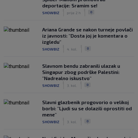
deportacije: Sramim se!
|
|
0
SHOWBIZ
prije 2 h
Ariana Grande se nakon turneje povlači
iz javnosti: "Dosta joj je komentara o
izgledu"
|
|
0
SHOWBIZ
4. kol.
Slavnom bendu zabranili ulazak u
Singapur zbog podrške Palestini:
"Nadrealno iskustvo"
|
|
0
SHOWBIZ
3. kol.
Slavni glazbenik progovorio o velikoj
borbi: "Ljudi su se dolazili oprostiti od
mene"
|
|
0
SHOWBIZ
3. kol.