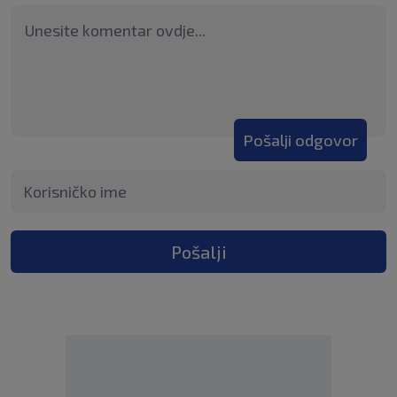
Pošalji odgovor
Pošalji