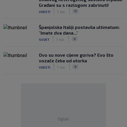
Građani su s razlogom zabrinuti!
|
|
17
VIJESTI
7. kol.
Španjolska Italiji postavila ultimatum:
"Imate dva dana..."
|
|
0
SVIJET
7. kol.
Ovo su nove cijene goriva? Evo što
vozače čeka od utorka
|
|
0
VIJESTI
7. kol.
Oglas