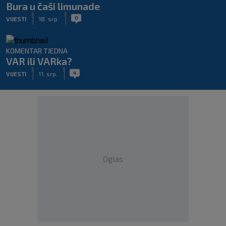
Bura u čaši limunade
|
|
0
VIJESTI
18. srp.
KOMENTAR TJEDNA
VAR ili VARka?
|
|
4
VIJESTI
11. srp.
Oglas