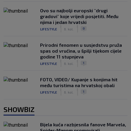
Ovo su najbolji europski "drugi
gradovi" koje vrijedi posjetiti. Među
njima i jedan hrvatski
|
|
0
LIFESTYLE
6. kol.
Prirodni fenomen u susjedstvu pruža
spas od vrućina, u špilji tijekom cijele
godine 11 stupnjeva
|
|
1
LIFESTYLE
6. kol.
FOTO, VIDEO/ Kupanje s konjima hit
među turistima na hrvatskoj obali
|
|
1
LIFESTYLE
6. kol.
SHOWBIZ
Bijela kuća razbjesnila fanove Marvela,
Spider-Manom promovirali