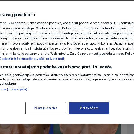
stanak Ukrajine,
MAGAZIN
 sutra u UAE-u
N1 KOMENTAR
 vašoj privatnosti
rtneri
603
pohranjujemo osobne podatke, kao što su podaci o pregledavanju ili jedinstveni 
KOLUMNE
o im na vašem uređaju. Odabirom opcije Prihvaćam omogućit ćete tehnologije praćenja
2
SVIJET
komentara
|
vrhe za čije pružanje mi i naši partneri obrađujemo podatke. Ako su alati za praćenje
žaj i oglasi koje vidite možda više neće biti toliko relevantni za vas. Možete se vratiti n
N1(DIS)INFO
zmijenili svoje odabire ili povukli pristanak u bilo kojem trenutku klikom na Upravljaj p
i dnu web-stranice [ili plutajuće ikone u donjem lijevom kutu web stranice, ako je primje
KLIMATSKE PROMJENE
rimijeniti kako je opisano u dijelu Web-mjesto. Za više pojedinosti pogledajte našu Politi
Više
Dodatne informacije o vašoj privatnosti
FOTO
 partneri obrađujemo podatke kako bismo pružili sljedeće:
reciznih geolokacijskih podataka. Aktivno skeniranje karakteristika uređaja za identifika
p podacima na uređaju. Personalizirano oglašavanje i sadržaj, mjerenje oglašavanja i sadr
VIDEO
zvoj usluga.
era (dobavljača)
Prikaži svrhe
Prihvaćam