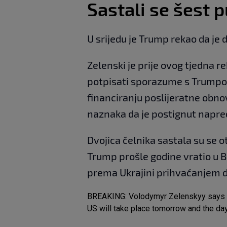
Sastali se šest 
U srijedu je Trump rekao da je 
Zelenski je prije ovog tjedna 
potpisati sporazume s Trumpo
financiranju poslijeratne obnov
naznaka da je postignut napre
Dvojica čelnika sastala su se ot
Trump prošle godine vratio u B
prema Ukrajini prihvaćanjem d
BREAKING: Volodymyr Zelenskyy says a '
US will take place tomorrow and the day