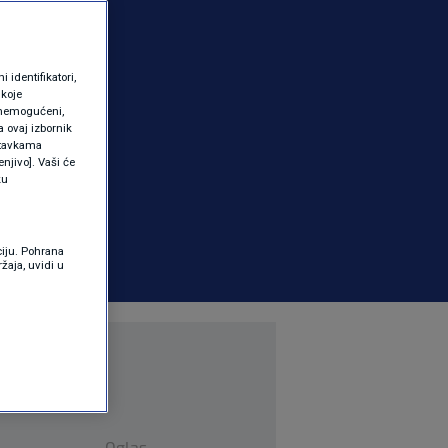
identifikatori,
 koje
 onemogućeni,
a ovaj izbornik
ostavkama
njivo]. Vaši će
ku
ciju. Pohrana
žaja, uvidi u
Oglas