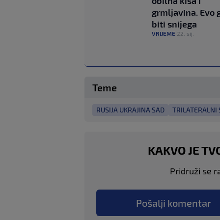
obilna kiša i
grmljavina. Evo 
biti snijega
VRIJEME
22. sij.
|
Teme
RUSIJA UKRAJINA SAD
TRILATERALNI
KAKVO JE TV
Pridruži se r
Pošalji komentar