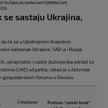
and YouTube
pic.twitter.com/QNXMtLOwtt
2026
k se sastaju Ukrajina,
o da će se u Ujedinjenim Arapskim
ralni sastanak Ukrajine, SAD-a i Rusije.
ih, ukrajinskih i ruskih dužnosnika održat će
atima (UAE) od petka, rekao je u četvrtak
om gospodarskom forumu u Davosu.
,
Putinov "zombi brod"