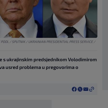
 / POOL / SPUTNIK / UKRAINIAN PRESIDENTIAL PRESS SERVICE /
se s ukrajinskim predsjednikom Volodimirom
va usred problema u pregovorima o