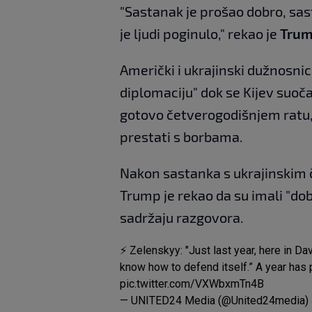
"Sastanak je prošao dobro, sas
je ljudi poginulo," rekao je
Tru
Američki i ukrajinski dužnosni
diplomaciju" dok se Kijev suoč
gotovo četverogodišnjem ratu
prestati s borbama.
Nakon sastanka s ukrajinskim č
Trump je rekao da su imali "doba
sadržaju razgovora.
⚡ Zelenskyy: "Just last year, here in D
know how to defend itself.” A year has
pic.twitter.com/VXWbxmTn4B
— UNITED24 Media (@United24media)