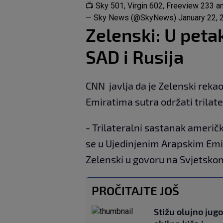
📺 Sky 501, Virgin 602, Freeview 233 
— Sky News (@SkyNews)
January 22, 
Zelenski: U peta
SAD i Rusija
CNN javlja da je Zelenski reka
Emiratima sutra održati trilate
- Trilateralni sastanak američk
se u Ujedinjenim Arapskim Emir
Zelenski u govoru na Svjetsk
PROČITAJTE JOŠ
Stižu olujno jugo