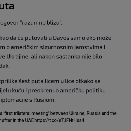
puta
dogovor "razumno blizu".
rekao da će putovati u Davos samo ako može
m o američkim sigurnosnim jamstvima i
e Ukrajine, ali nakon sastanka nije bilo
dak.
prilike šest puta licem u lice otkako se
ijelu kuću i preokrenuo američku politiku
iplomacije s Rusijom.
first trilateral meeting' between Ukraine, Russia and the
 after in the UAE.
https://t.co/eTJFNtHsa4