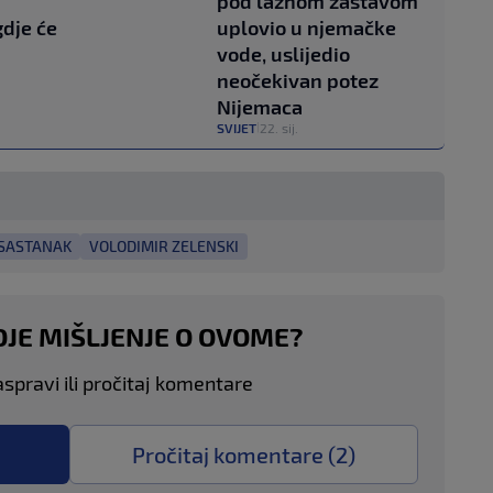
pod lažnom zastavom
gdje će
uplovio u njemačke
vode, uslijedio
neočekivan potez
Nijemaca
SVIJET
22. sij.
|
 SASTANAK
VOLODIMIR ZELENSKI
OJE MIŠLJENJE O OVOME?
aspravi ili pročitaj komentare
Pročitaj komentare (
2
)