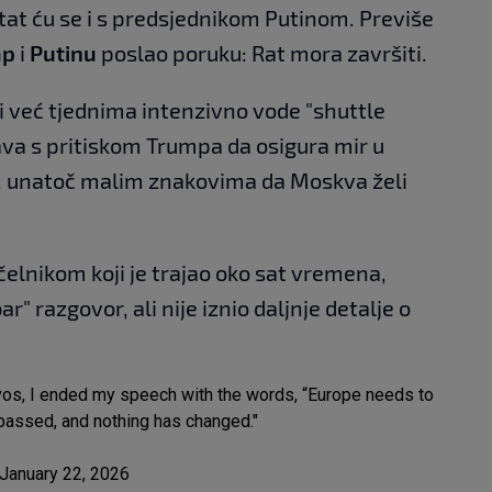
tat ću se i s predsjednikom Putinom. Previše
mp
i
Putinu
poslao poruku: Rat mora završiti.
ci već tjednima intenzivno vode "shuttle
ava s pritiskom Trumpa da osigura mir u
, unatoč malim znakovima da Moskva želi
elnikom koji je trajao oko sat vremena,
r" razgovor, ali nije iznio daljnje detalje o
avos, I ended my speech with the words, “Europe needs to
 passed, and nothing has changed."
January 22, 2026