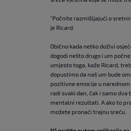
"Počnite razmišljajući o sretn
je Ricard.
Obično kada netko doživi osjeća
dogodi nešto drugo i um počne r
umjesto toga, kaže Ricard, treb
dopustimo da naš um bude ome
pozitivne emocije u narednom r
radi svaki dan, čak i samo dva t
mentalni rezultati. A ako to pr
možete pronaći trajnu sreću.
N1 pratite putem aplikacija za