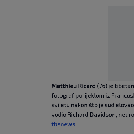
Matthieu Ricard
(76) je tibetan
fotograf porijeklom iz Francus
svijetu nakon što je sudjelova
vodio
Richard Davidson
, neur
tbsnews
.