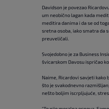
Davidson je povezao Ricardovu 
um neobično lagan kada meditir
meditira danima i da se od tog
sretna osoba, iako smatra da s
preuveličali.
Svojedobno je za Business In
švicarskom Davosu ispričao koj
Naime, Ricardovi savjeti kako b
što je svakodnevno razmišljanje
nešto boljim iscrpljujuće, stre
"To nije moralna osnova. Samo ja