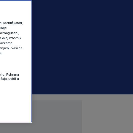
identifikatori,
 koje
 onemogućeni,
a ovaj izbornik
ostavkama
njivo]. Vaši će
ku
ciju. Pohrana
žaja, uvidi u