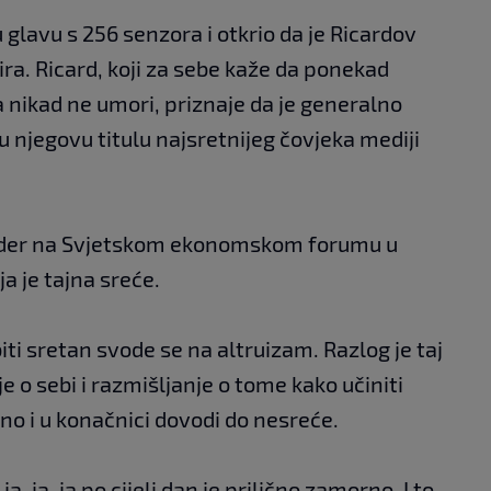
glavu s 256 senzora i otkrio da je Ricardov
a. Ricard, koji za sebe kaže da ponekad
a nikad ne umori, priznaje da je generalno
u njegovu titulu najsretnijeg čovjeka mediji
sider na Svjetskom ekonomskom forumu u
a je tajna sreće.
iti sretan svode se na altruizam. Razlog je taj
 o sebi i razmišljanje o tome kako učiniti
sno i u konačnici dovodi do nesreće.
, ja, ja po cijeli dan je prilično zamorno. I to