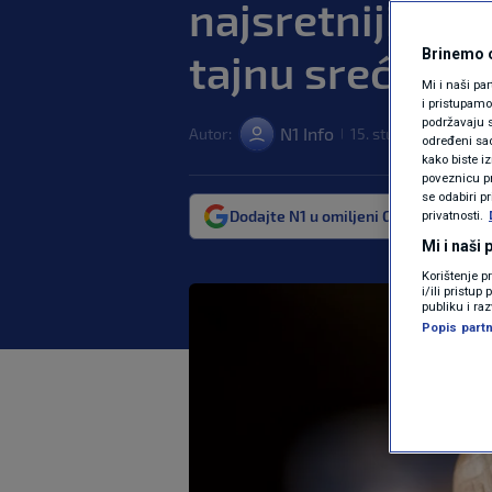
najsretniji čov
tajnu sreće
Brinemo o
Mi i naši pa
i pristupam
podržavaju s
N1 Info
Autor:
15. stu. 2022. 08:20
|
|
određeni sadr
kako biste i
poveznicu pr
se odabiri p
Dodajte N1 u omiljeni Google izvor
privatnosti.
Mi i naši
Korištenje p
i/ili pristu
publiku i ra
Popis partn