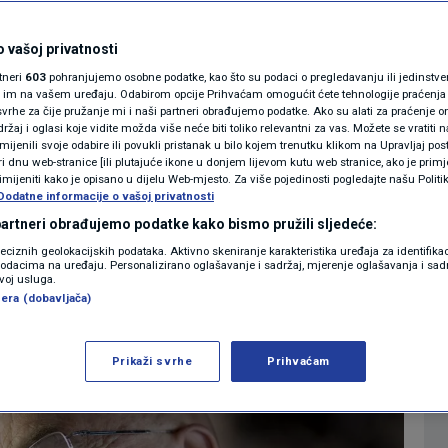
jek na svijetu otkrio
MAGAZIN
N1 KOMENTAR
 vašoj privatnosti
rtneri
603
pohranjujemo osobne podatke, kao što su podaci o pregledavanju ili jedinstveni 
KOLUMNE
o im na vašem uređaju. Odabirom opcije Prihvaćam omogućit ćete tehnologije praćenja
vrhe za čije pružanje mi i naši partneri obrađujemo podatke. Ako su alati za praćenje
0
SVIJET
komentara
|
žaj i oglasi koje vidite možda više neće biti toliko relevantni za vas. Možete se vratiti n
N1(DIS)INFO
zmijenili svoje odabire ili povukli pristanak u bilo kojem trenutku klikom na Upravljaj p
i dnu web-stranice [ili plutajuće ikone u donjem lijevom kutu web stranice, ako je primje
KLIMATSKE PROMJENE
rimijeniti kako je opisano u dijelu Web-mjesto. Za više pojedinosti pogledajte našu Politi
Više
Dodatne informacije o vašoj privatnosti
FOTO
 partneri obrađujemo podatke kako bismo pružili sljedeće:
reciznih geolokacijskih podataka. Aktivno skeniranje karakteristika uređaja za identifika
p podacima na uređaju. Personalizirano oglašavanje i sadržaj, mjerenje oglašavanja i sadr
VIDEO
zvoj usluga.
era (dobavljača)
Prikaži svrhe
Prihvaćam