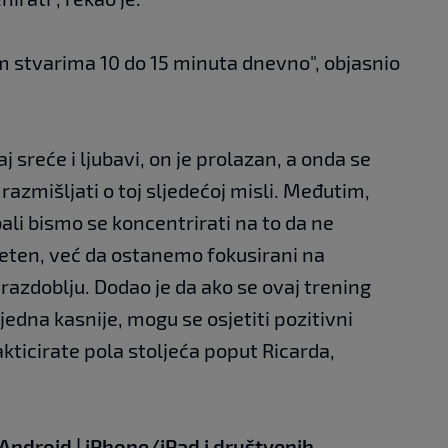
im stvarima 10 do 15 minuta dnevno", objasnio
j sreće i ljubavi, on je prolazan, a onda se
azmišljati o toj sljedećoj misli. Međutim,
ali bismo se koncentrirati na to da ne
ten, već da ostanemo fokusirani na
azdoblju. Dodao je da ako se ovaj trening
jedna kasnije, mogu se osjetiti pozitivni
akticirate pola stoljeća poput Ricarda,
Android
|
iPhone/iPad
i društvenih