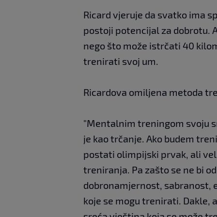
Ricard vjeruje da svatko ima sp
postoji potencijal za dobrotu. A
nego što može istrčati 40 kilome
trenirati svoj um.
Ricardova omiljena metoda tre
"Mentalnim treningom svoju sr
je kao trčanje. Ako budem tre
postati olimpijski prvak, ali ve
treniranja. Pa zašto se ne bi o
dobronamjernost, sabranost, e
koje se mogu trenirati. Dakle, a
sreća vještina koja se može tren