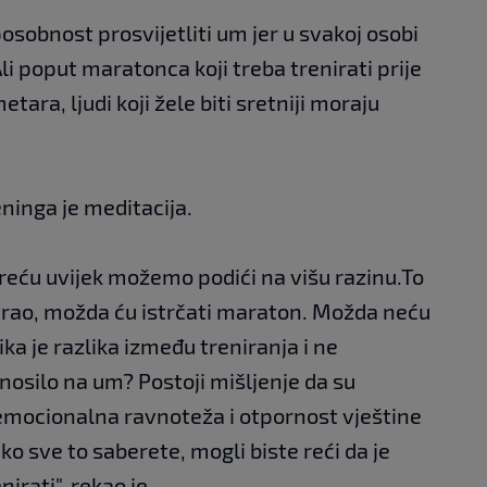
osobnost prosvijetliti um jer u svakoj osobi
li poput maratonca koji treba trenirati prije
tara, ljudi koji žele biti sretniji moraju
ninga je meditacija.
eću uvijek možemo podići na višu razinu.To
nirao, možda ću istrčati maraton. Možda neću
lika je razlika između treniranja i ne
dnosilo na um? Postoji mišljenje da su
mocionalna ravnoteža i otpornost vještine
ko sve to saberete, mogli biste reći da je
irati", rekao je.