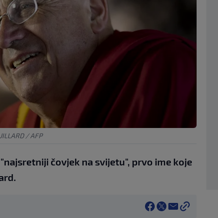
ILLARD / AFP
"najsretniji čovjek na svijetu", prvo ime koje
ard.