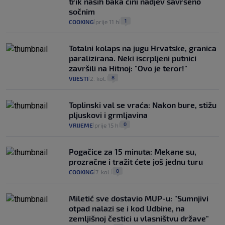
trik naših baka čini nadjev savršeno
sočnim
1
COOKING
prije 11 h
|
|
Totalni kolaps na jugu Hrvatske, granica
paralizirana. Neki iscrpljeni putnici
završili na Hitnoj: "Ovo je teror!"
8
VIJESTI
2. kol.
|
|
Toplinski val se vraća: Nakon bure, stižu
pljuskovi i grmljavina
0
VRIJEME
prije 15 h
|
|
Pogačice za 15 minuta: Mekane su,
prozračne i tražit ćete još jednu turu
0
COOKING
7. kol.
|
|
Miletić sve dostavio MUP-u: "Sumnjivi
otpad nalazi se i kod Udbine, na
zemljišnoj čestici u vlasništvu države"