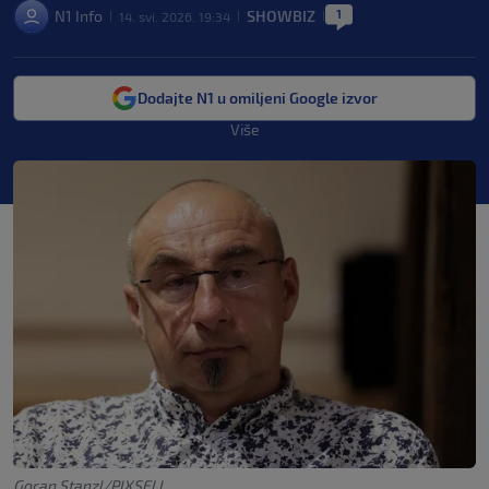
1
N1 Info
SHOWBIZ
14. svi. 2026. 19:34
|
|
|
Dodajte N1 u omiljeni Google izvor
Više
Goran Stanzl/PIXSELL