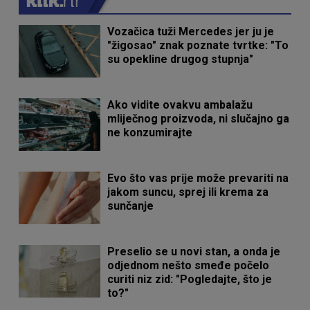
Vozačica tuži Mercedes jer ju je
"žigosao" znak poznate tvrtke: "To
su opekline drugog stupnja"
Ako vidite ovakvu ambalažu
mliječnog proizvoda, ni slučajno ga
ne konzumirajte
Evo što vas prije može prevariti na
jakom suncu, sprej ili krema za
sunčanje
Preselio se u novi stan, a onda je
odjednom nešto smeđe počelo
curiti niz zid: "Pogledajte, što je
to?"