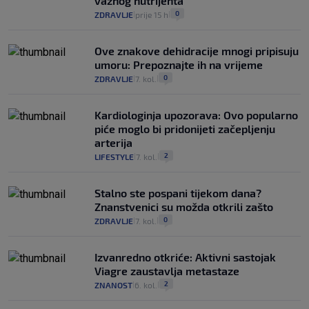
važnog nutrijenta
0
ZDRAVLJE
prije 15 h
|
|
Ove znakove dehidracije mnogi pripisuju
umoru: Prepoznajte ih na vrijeme
0
ZDRAVLJE
7. kol.
|
|
Kardiologinja upozorava: Ovo popularno
piće moglo bi pridonijeti začepljenju
arterija
2
LIFESTYLE
7. kol.
|
|
Stalno ste pospani tijekom dana?
Znanstvenici su možda otkrili zašto
0
ZDRAVLJE
7. kol.
|
|
Izvanredno otkriće: Aktivni sastojak
Viagre zaustavlja metastaze
2
ZNANOST
6. kol.
|
|