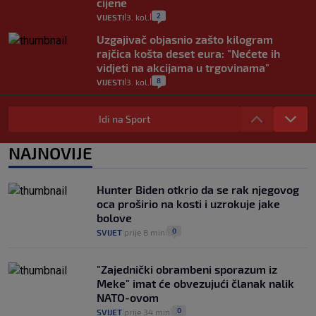
cijene
2
VIJESTI
3. kol.
|
|
Uzgajivač objasnio zašto kilogram
rajčica košta deset eura: "Nećete ih
vidjeti na akcijama u trgovinama"
8
VIJESTI
3. kol.
|
|
Selidba je jedno od stresnijih iskustava.
Evo aktualnih cijena i nekoliko savjeta
Idi na Sport
da prođe što lakše i jeftinije
0
VIJESTI
2. kol.
NAJNOVIJE
|
|
Izračunali smo koliko košta putovanje
automobilom na Hvar iz Zagreba, a
Hunter Biden otkrio da se rak njegovog
koliko iz Osijeka
oca proširio na kosti i uzrokuje jake
14
VIJESTI
2. kol.
|
|
bolove
0
SVIJET
prije 8 min
|
|
"Zajednički obrambeni sporazum iz
Meke" imat će obvezujući članak nalik
NATO-ovom
0
SVIJET
prije 34 min
|
|