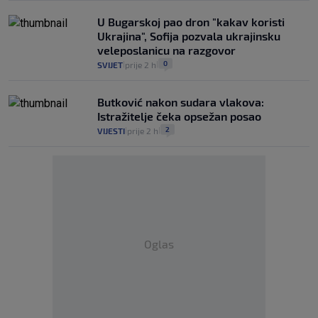
U Bugarskoj pao dron "kakav koristi
Ukrajina", Sofija pozvala ukrajinsku
veleposlanicu na razgovor
0
SVIJET
prije 2 h
|
|
Butković nakon sudara vlakova:
Istražitelje čeka opsežan posao
2
VIJESTI
prije 2 h
|
|
Oglas