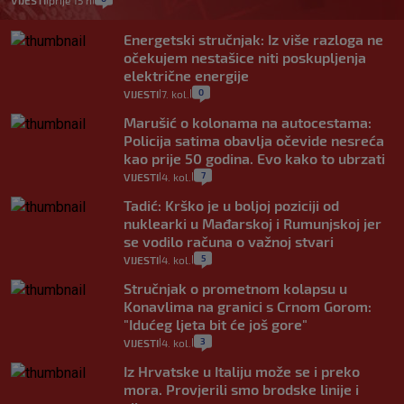
VIJESTI
prije 15 h
Energetski stručnjak: Iz više razloga ne
očekujem nestašice niti poskupljenja
električne energije
0
VIJESTI
7. kol.
|
|
Marušić o kolonama na autocestama:
Policija satima obavlja očevide nesreća
kao prije 50 godina. Evo kako to ubrzati
7
VIJESTI
4. kol.
|
|
Tadić: Krško je u boljoj poziciji od
nuklearki u Mađarskoj i Rumunjskoj jer
se vodilo računa o važnoj stvari
5
VIJESTI
4. kol.
|
|
Stručnjak o prometnom kolapsu u
Konavlima na granici s Crnom Gorom:
"Idućeg ljeta bit će još gore"
3
VIJESTI
4. kol.
|
|
Iz Hrvatske u Italiju može se i preko
mora. Provjerili smo brodske linije i