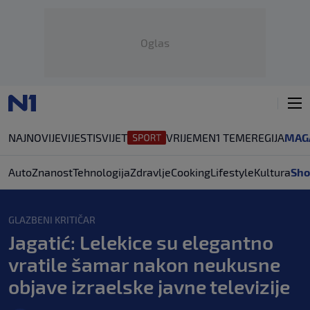
Oglas
NAJNOVIJE
VIJESTI
SVIJET
VRIJEME
N1 TEME
REGIJA
MAG
Auto
Znanost
Tehnologija
Zdravlje
Cooking
Lifestyle
Kultura
Sho
GLAZBENI KRITIČAR
Jagatić: Lelekice su elegantno
vratile šamar nakon neukusne
objave izraelske javne televizije