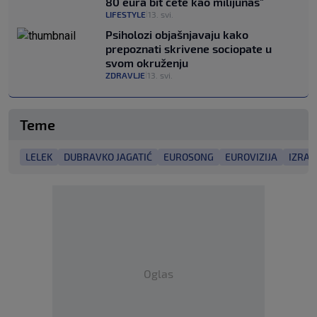
80 eura bit ćete kao milijunaš"
LIFESTYLE
13. svi.
|
Psiholozi objašnjavaju kako
prepoznati skrivene sociopate u
svom okruženju
ZDRAVLJE
13. svi.
|
Teme
LELEK
DUBRAVKO JAGATIĆ
EUROSONG
EUROVIZIJA
IZRAE
Oglas