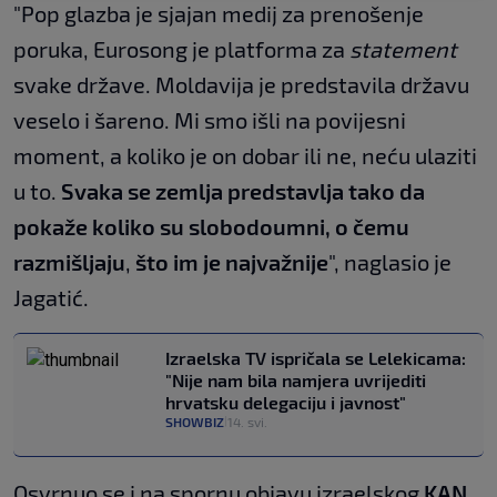
"Pop glazba je sjajan medij za prenošenje
poruka, Eurosong je platforma za
statement
svake države. Moldavija je predstavila državu
veselo i šareno. Mi smo išli na povijesni
moment, a koliko je on dobar ili ne, neću ulaziti
u to.
Svaka se zemlja predstavlja tako da
pokaže koliko su slobodoumni, o čemu
razmišljaju
,
što im je najvažnije
", naglasio je
Jagatić.
Izraelska TV ispričala se Lelekicama:
"Nije nam bila namjera uvrijediti
hrvatsku delegaciju i javnost"
SHOWBIZ
14. svi.
|
Osvrnuo se i na spornu objavu izraelskog
KAN