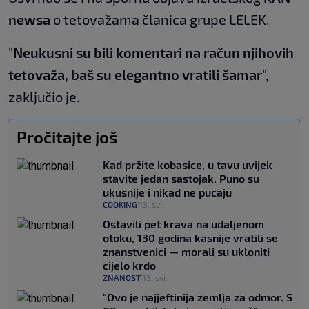
newsa
o tetovažama članica grupe LELEK.
"
Neukusni su bili komentari na račun njihovih
tetovaža, baš su elegantno vratili šamar
",
zaključio je.
Pročitajte još
Kad pržite kobasice, u tavu uvijek
stavite jedan sastojak. Puno su
ukusnije i nikad ne pucaju
COOKING
13. svi.
|
Ostavili pet krava na udaljenom
otoku, 130 godina kasnije vratili se
znanstvenici — morali su ukloniti
cijelo krdo
ZNANOST
13. svi.
|
"Ovo je najjeftinija zemlja za odmor. S