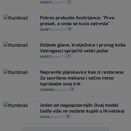
7
VIJESTI
prije 9 h
|
|
Potres probudio Austrijance: "Prvo
prasak, a onda se kuća zatresla"
0
SVIJET
prije 10 h
|
|
Ozljede glave, kralježnice i prsnog koša:
Vatrogasci spriječili veliki požar
1
VIJESTI
prije 7 h
|
|
Napravite pljeskavice kao iz restorana:
Za savršeno mekano i sočno meso
isprobajte ovaj trik
0
COOKING
prije 4 h
|
|
Jedan od najpopularnijih: Ovaj model
Golfa više ne možete kupiti u Hrvatskoj
0
AUTO
prije 12 h
|
|