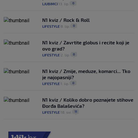
0
LJUBIMCI
13. lip.
|
|
N1 kviz / Rock & Roll
0
LIFESTYLE
8. lip.
|
|
N1 kviz / Zavrtite globus i recite koji je
ovo grad?
0
LIFESTYLE
2. lip.
|
|
N1 kviz / Zmije, meduze, komarci... Tko
je najopasniji?
0
LIFESTYLE
1. lip.
|
|
N1 kviz / Koliko dobro poznajete stihove
Đorđa Balaševića?
11
LIFESTYLE
18. svi.
|
|