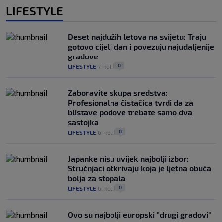
LIFESTYLE
Deset najdužih letova na svijetu: Traju
gotovo cijeli dan i povezuju najudaljenije
gradove
0
LIFESTYLE
7. kol.
|
|
Zaboravite skupa sredstva:
Profesionalna čistačica tvrdi da za
blistave podove trebate samo dva
sastojka
0
LIFESTYLE
6. kol.
|
|
Japanke nisu uvijek najbolji izbor:
Stručnjaci otkrivaju koja je ljetna obuća
bolja za stopala
0
LIFESTYLE
6. kol.
|
|
Ovo su najbolji europski "drugi gradovi"