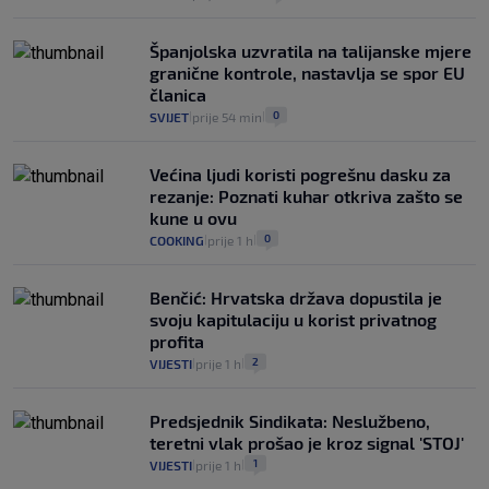
Španjolska uzvratila na talijanske mjere
granične kontrole, nastavlja se spor EU
članica
0
SVIJET
prije 54 min
|
|
Većina ljudi koristi pogrešnu dasku za
rezanje: Poznati kuhar otkriva zašto se
kune u ovu
0
COOKING
prije 1 h
|
|
Benčić: Hrvatska država dopustila je
svoju kapitulaciju u korist privatnog
profita
2
VIJESTI
prije 1 h
|
|
Predsjednik Sindikata: Neslužbeno,
teretni vlak prošao je kroz signal 'STOJ'
1
VIJESTI
prije 1 h
|
|