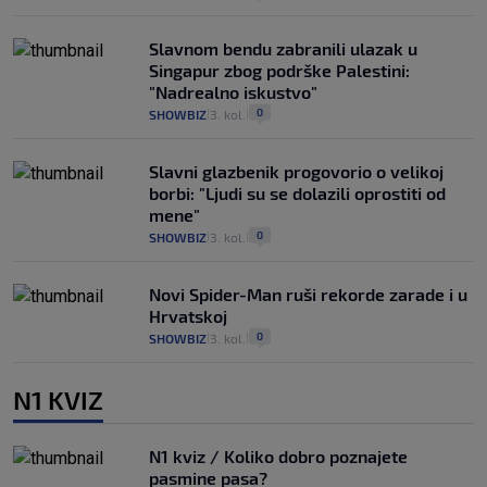
Slavnom bendu zabranili ulazak u
Singapur zbog podrške Palestini:
"Nadrealno iskustvo"
0
SHOWBIZ
3. kol.
|
|
Slavni glazbenik progovorio o velikoj
borbi: "Ljudi su se dolazili oprostiti od
mene"
0
SHOWBIZ
3. kol.
|
|
Novi Spider-Man ruši rekorde zarade i u
Hrvatskoj
0
SHOWBIZ
3. kol.
|
|
N1 KVIZ
N1 kviz / Koliko dobro poznajete
pasmine pasa?