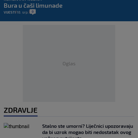
Bura u čaši limunade
0
VIJESTI
18. srp.
|
|
Oglas
ZDRAVLJE
Stalno ste umorni? Liječnici upozoravaju
da bi uzrok mogao biti nedostatak ovog