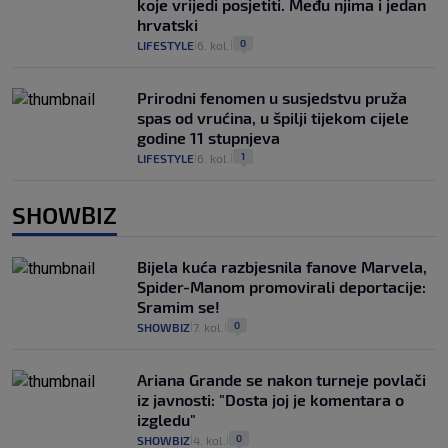
koje vrijedi posjetiti. Među njima i jedan
hrvatski
0
LIFESTYLE
6. kol.
|
|
Prirodni fenomen u susjedstvu pruža
spas od vrućina, u špilji tijekom cijele
godine 11 stupnjeva
1
LIFESTYLE
6. kol.
|
|
SHOWBIZ
Bijela kuća razbjesnila fanove Marvela,
Spider-Manom promovirali deportacije:
Sramim se!
0
SHOWBIZ
7. kol.
|
|
Ariana Grande se nakon turneje povlači
iz javnosti: "Dosta joj je komentara o
izgledu"
0
SHOWBIZ
4. kol.
|
|