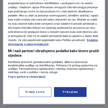
pregledavanju ili jedinstveni identifikatori, i pristupamo im na vašem
novijoj povijesti Hrvatske znamo kakva su bila
uređaju. Odabirom opcije Prihvaćam omogućit ćete tehnologije praćenja
koje podržavaju svrhe za čije pružanje mi i naši partneri obrađujemo
stradanja civila
. Logično bi bilo da se Hrvatska
podatke. Ako su alati za praćenje onemogućeni, određeni sadržaj i oglasi
koje vidite možda više neće biti toliko relevantni za vas. Možete se vratiti
na taj način pridružila, istaknuo je glazbeni
na ovaj izbornik kako biste izmijenili svoje odabire ili povukli pristanak u
bilo kojem trenutku klikom na Upravljaj postavkama poveznicu pri dnu
kritičar.
web-stranice [ili plutajuće ikone u donjem lijevom kutu web stranice, ako
je primjenjivo]. Vaši će se odabiri primijeniti kako je opisano u dijelu Web-
mjesto. Za više pojedinosti pogledajte našu Politiku privatnosti.
Dodatne
Izraelska javna televizija ismijavala
informacije o vašoj privatnosti
Lelekice, oštro su im odgovorile
Mi i naši partneri obrađujemo podatke kako bismo pružili
SHOWBIZ
13. svi.
|
sljedeće:
Korištenje preciznih geolokacijskih podataka. Aktivno skeniranje
"Elegantno vraćen
karakteristika uređaja za identifikaciju. Pohrana i/ili pristup podacima na
uređaju. Personalizirano oglašavanje i sadržaj, mjerenje oglašavanja i
sadržaja, uvidi u publiku i razvoj usluga.
šamar"
Popis partnera (dobavljača)
Dodao je i kako je Eurosong platforma na kojoj
Prikaži svrhe
Prihvaćam
se države predstavljaju i kroz šire poruke.