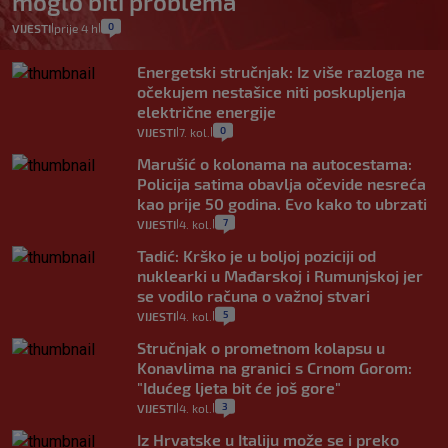
moglo biti problema
0
VIJESTI
prije 4 h
|
|
Energetski stručnjak: Iz više razloga ne
očekujem nestašice niti poskupljenja
električne energije
0
VIJESTI
7. kol.
|
|
Marušić o kolonama na autocestama:
Policija satima obavlja očevide nesreća
kao prije 50 godina. Evo kako to ubrzati
7
VIJESTI
4. kol.
|
|
Tadić: Krško je u boljoj poziciji od
nuklearki u Mađarskoj i Rumunjskoj jer
se vodilo računa o važnoj stvari
5
VIJESTI
4. kol.
|
|
Stručnjak o prometnom kolapsu u
Konavlima na granici s Crnom Gorom:
"Idućeg ljeta bit će još gore"
3
VIJESTI
4. kol.
|
|
Iz Hrvatske u Italiju može se i preko