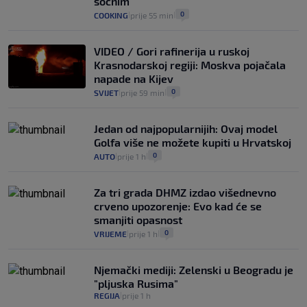
sočnim
0
COOKING
prije 55 min
|
|
VIDEO / Gori rafinerija u ruskoj
Krasnodarskoj regiji: Moskva pojačala
napade na Kijev
0
SVIJET
prije 59 min
|
|
Jedan od najpopularnijih: Ovaj model
Golfa više ne možete kupiti u Hrvatskoj
0
AUTO
prije 1 h
|
|
Za tri grada DHMZ izdao višednevno
crveno upozorenje: Evo kad će se
smanjiti opasnost
0
VRIJEME
prije 1 h
|
|
Njemački mediji: Zelenski u Beogradu je
"pljuska Rusima"
REGIJA
prije 1 h
|