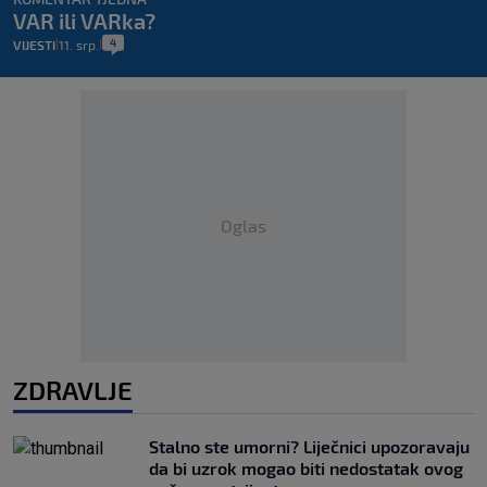
VAR ili VARka?
4
VIJESTI
11. srp.
|
|
Oglas
ZDRAVLJE
Stalno ste umorni? Liječnici upozoravaju
da bi uzrok mogao biti nedostatak ovog