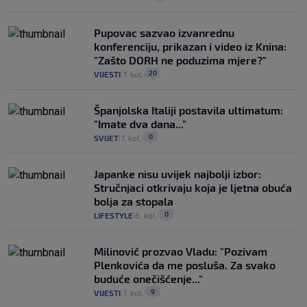
Pupovac sazvao izvanrednu
konferenciju, prikazan i video iz Knina:
"Zašto DORH ne poduzima mjere?"
20
VIJESTI
7. kol.
|
|
Španjolska Italiji postavila ultimatum:
"Imate dva dana..."
0
SVIJET
7. kol.
|
|
Japanke nisu uvijek najbolji izbor:
Stručnjaci otkrivaju koja je ljetna obuća
bolja za stopala
0
LIFESTYLE
6. kol.
|
|
Milinović prozvao Vladu: "Pozivam
Plenkovića da me posluša. Za svako
buduće onečišćenje..."
9
VIJESTI
7. kol.
|
|