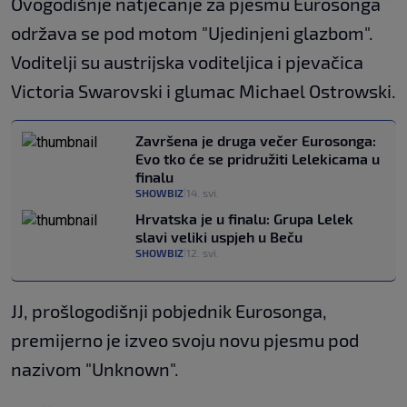
Ovogodišnje natjecanje za pjesmu Eurosonga
održava se pod motom "Ujedinjeni glazbom".
Voditelji su austrijska voditeljica i pjevačica
Victoria Swarovski i glumac Michael Ostrowski.
Završena je druga večer Eurosonga:
Evo tko će se pridružiti Lelekicama u
finalu
SHOWBIZ
14. svi.
|
Hrvatska je u finalu: Grupa Lelek
slavi veliki uspjeh u Beču
SHOWBIZ
12. svi.
|
JJ, prošlogodišnji pobjednik Eurosonga,
premijerno je izveo svoju novu pjesmu pod
nazivom "Unknown".