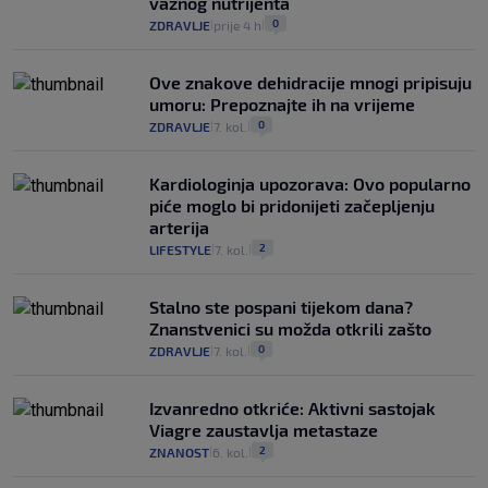
važnog nutrijenta
0
ZDRAVLJE
prije 4 h
|
|
Ove znakove dehidracije mnogi pripisuju
umoru: Prepoznajte ih na vrijeme
0
ZDRAVLJE
7. kol.
|
|
Kardiologinja upozorava: Ovo popularno
piće moglo bi pridonijeti začepljenju
arterija
2
LIFESTYLE
7. kol.
|
|
Stalno ste pospani tijekom dana?
Znanstvenici su možda otkrili zašto
0
ZDRAVLJE
7. kol.
|
|
Izvanredno otkriće: Aktivni sastojak
Viagre zaustavlja metastaze
2
ZNANOST
6. kol.
|
|