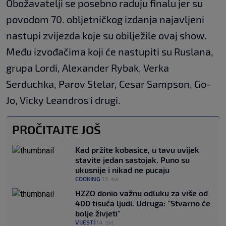
Obožavatelji se posebno raduju finalu jer su
povodom 70. obljetničkog izdanja najavljeni
nastupi zvijezda koje su obilježile ovaj show.
Među izvođačima koji će nastupiti su Ruslana,
grupa Lordi, Alexander Rybak, Verka
Serduchka, Parov Stelar, Cesar Sampson, Go-
Jo, Vicky Leandros i drugi.
PROČITAJTE JOŠ
Kad pržite kobasice, u tavu uvijek
stavite jedan sastojak. Puno su
ukusnije i nikad ne pucaju
COOKING
13. svi.
|
HZZO donio važnu odluku za više od
400 tisuća ljudi. Udruga: "Stvarno će
bolje živjeti"
VIJESTI
14. svi.
|