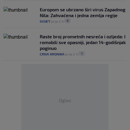
Europom se ubrzano širi virus Zapadnog
Nila: Zahvaćena i jedna zemlja regije
0
SVIJET
prije 2 h
|
|
Raste broj prometnih nesreća i ozljeda: I
romobili sve opasniji, jedan 14-godišnjak
poginuo
1
CRNA KRONIKA
prije 2 h
|
|
Oglas