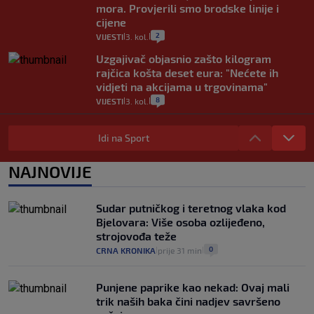
mora. Provjerili smo brodske linije i
cijene
2
VIJESTI
3. kol.
|
|
Uzgajivač objasnio zašto kilogram
rajčica košta deset eura: "Nećete ih
vidjeti na akcijama u trgovinama"
8
VIJESTI
3. kol.
|
|
Selidba je jedno od stresnijih iskustava.
Evo aktualnih cijena i nekoliko savjeta
Idi na Sport
da prođe što lakše i jeftinije
0
VIJESTI
2. kol.
NAJNOVIJE
|
|
Izračunali smo koliko košta putovanje
automobilom na Hvar iz Zagreba, a
Sudar putničkog i teretnog vlaka kod
koliko iz Osijeka
Bjelovara: Više osoba ozlijeđeno,
14
VIJESTI
2. kol.
|
|
strojovođa teže
0
CRNA KRONIKA
prije 31 min
|
|
Punjene paprike kao nekad: Ovaj mali
trik naših baka čini nadjev savršeno