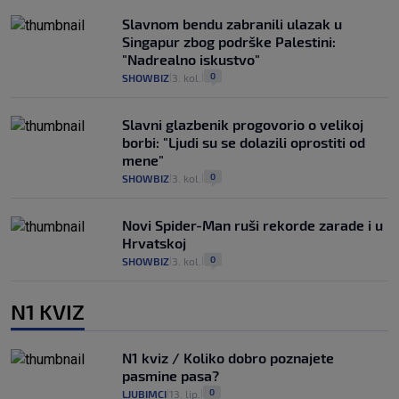
Slavnom bendu zabranili ulazak u
Singapur zbog podrške Palestini:
"Nadrealno iskustvo"
0
SHOWBIZ
3. kol.
|
|
Slavni glazbenik progovorio o velikoj
borbi: "Ljudi su se dolazili oprostiti od
mene"
0
SHOWBIZ
3. kol.
|
|
Novi Spider-Man ruši rekorde zarade i u
Hrvatskoj
0
SHOWBIZ
3. kol.
|
|
N1 KVIZ
N1 kviz / Koliko dobro poznajete
pasmine pasa?
0
LJUBIMCI
13. lip.
|
|