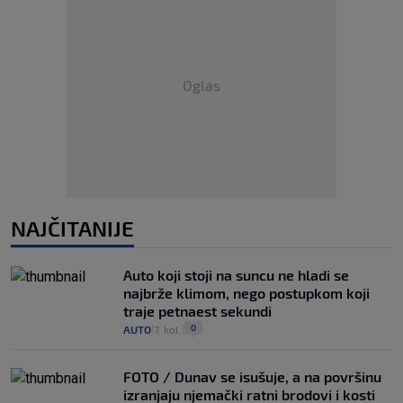
Oglas
NAJČITANIJE
Auto koji stoji na suncu ne hladi se
najbrže klimom, nego postupkom koji
traje petnaest sekundi
0
AUTO
7. kol.
|
|
FOTO / Dunav se isušuje, a na površinu
izranjaju njemački ratni brodovi i kosti