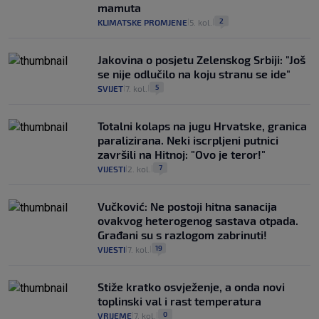
mamuta
2
KLIMATSKE PROMJENE
5. kol.
|
|
Jakovina o posjetu Zelenskog Srbiji: "Još
se nije odlučilo na koju stranu se ide"
5
SVIJET
7. kol.
|
|
Totalni kolaps na jugu Hrvatske, granica
paralizirana. Neki iscrpljeni putnici
završili na Hitnoj: "Ovo je teror!"
7
VIJESTI
2. kol.
|
|
Vučković: Ne postoji hitna sanacija
ovakvog heterogenog sastava otpada.
Građani su s razlogom zabrinuti!
19
VIJESTI
7. kol.
|
|
Stiže kratko osvježenje, a onda novi
toplinski val i rast temperatura
0
VRIJEME
7. kol.
|
|