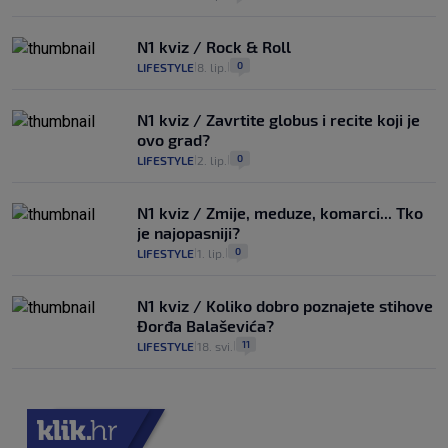
N1 kviz / Rock & Roll
0
LIFESTYLE
8. lip.
|
|
N1 kviz / Zavrtite globus i recite koji je
ovo grad?
0
LIFESTYLE
2. lip.
|
|
N1 kviz / Zmije, meduze, komarci... Tko
je najopasniji?
0
LIFESTYLE
1. lip.
|
|
N1 kviz / Koliko dobro poznajete stihove
Đorđa Balaševića?
11
LIFESTYLE
18. svi.
|
|