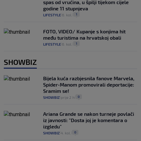
spas od vrućina, u špilji tijekom cijele
godine 11 stupnjeva
1
LIFESTYLE
6. kol.
|
|
FOTO, VIDEO/ Kupanje s konjima hit
među turistima na hrvatskoj obali
1
LIFESTYLE
6. kol.
|
|
SHOWBIZ
Bijela kuća razbjesnila fanove Marvela,
Spider-Manom promovirali deportacije:
Sramim se!
0
SHOWBIZ
prije 2 h
|
|
Ariana Grande se nakon turneje povlači
iz javnosti: "Dosta joj je komentara o
izgledu"
0
SHOWBIZ
4. kol.
|
|