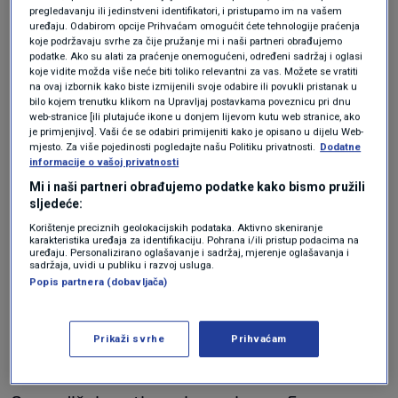
pregledavanju ili jedinstveni identifikatori, i pristupamo im na vašem
uređaju. Odabirom opcije Prihvaćam omogućit ćete tehnologije praćenja
Iz prvog polufinala kvalificirale su se Grčka,
koje podržavaju svrhe za čije pružanje mi i naši partneri obrađujemo
podatke. Ako su alati za praćenje onemogućeni, određeni sadržaj i oglasi
Finska, Belgija, Švedska, Moldavija, Izrael,
koje vidite možda više neće biti toliko relevantni za vas. Možete se vratiti
na ovaj izbornik kako biste izmijenili svoje odabire ili povukli pristanak u
Srbija, Hrvatska, Litva i Poljska.
bilo kojem trenutku klikom na Upravljaj postavkama poveznicu pri dnu
web-stranice [ili plutajuće ikone u donjem lijevom kutu web stranice, ako
je primjenjivo]. Vaši će se odabiri primijeniti kako je opisano u dijelu Web-
mjesto. Za više pojedinosti pogledajte našu Politiku privatnosti.
Dodatne
informacije o vašoj privatnosti
Mi i naši partneri obrađujemo podatke kako bismo pružili
sljedeće:
Korištenje preciznih geolokacijskih podataka. Aktivno skeniranje
karakteristika uređaja za identifikaciju. Pohrana i/ili pristup podacima na
uređaju. Personalizirano oglašavanje i sadržaj, mjerenje oglašavanja i
sadržaja, uvidi u publiku i razvoj usluga.
Španjolska, Irska, Nizozemska, Slovenija i
Popis partnera (dobavljača)
Island povukle su se s natjecanja za pjesmu
Eurosonga u znak prosvjeda jer su organizatori
Prikaži svrhe
Prihvaćam
dopustili sudjelovanje Izraelu.