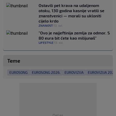
Ostavili pet krava na udaljenom
otoku, 130 godina kasnije vratili se
znanstvenici — morali su ukloniti
cijelo krdo
ZNANOST
13. svi.
|
"Ovo je najjeftinija zemlja za odmor. S
80 eura bit ćete kao milijunaš"
LIFESTYLE
13. svi.
|
Teme
EUROSONG
EUROSONG 2026.
EUROVIZIJA
EUROVIZIJA 2026
Oglas