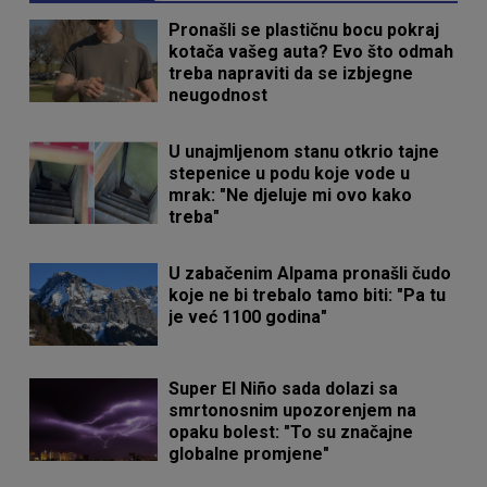
Pronašli se plastičnu bocu pokraj
kotača vašeg auta? Evo što odmah
treba napraviti da se izbjegne
neugodnost
U unajmljenom stanu otkrio tajne
stepenice u podu koje vode u
mrak: "Ne djeluje mi ovo kako
treba"
U zabačenim Alpama pronašli čudo
koje ne bi trebalo tamo biti: "Pa tu
je već 1100 godina"
Super El Niño sada dolazi sa
smrtonosnim upozorenjem na
opaku bolest: "To su značajne
globalne promjene"