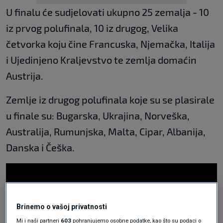
U finalu će sudjelovati ukupno 25 zemalja - 10
iz prvog polufinala, 10 iz drugog, Velika
četvorka koju čine Francuska, Njemačka, Italija
i Ujedinjeno Kraljevstvo te zemlja domaćin
Austrija.
Zemlje iz drugog polufinala koje su se plasirale
u finale su: Bugarska, Ukrajina, Norveška,
Australija, Rumunjska, Malta, Cipar, Albanija,
Danska i Češka.
Brinemo o vašoj privatnosti
Mi i naši partneri
603
pohranjujemo osobne podatke, kao što su podaci o