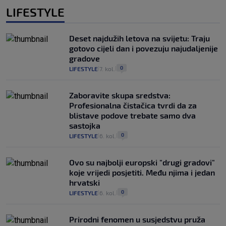
LIFESTYLE
Deset najdužih letova na svijetu: Traju
gotovo cijeli dan i povezuju najudaljenije
gradove
0
LIFESTYLE
7. kol.
|
|
Zaboravite skupa sredstva:
Profesionalna čistačica tvrdi da za
blistave podove trebate samo dva
sastojka
0
LIFESTYLE
6. kol.
|
|
Ovo su najbolji europski "drugi gradovi"
koje vrijedi posjetiti. Među njima i jedan
hrvatski
0
LIFESTYLE
6. kol.
|
|
Prirodni fenomen u susjedstvu pruža