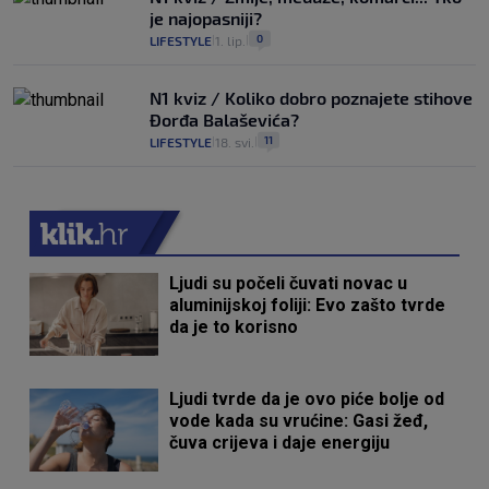
je najopasniji?
0
LIFESTYLE
1. lip.
|
|
N1 kviz / Koliko dobro poznajete stihove
Đorđa Balaševića?
11
LIFESTYLE
18. svi.
|
|
Ljudi su počeli čuvati novac u
aluminijskoj foliji: Evo zašto tvrde
da je to korisno
Ljudi tvrde da je ovo piće bolje od
vode kada su vrućine: Gasi žeđ,
čuva crijeva i daje energiju