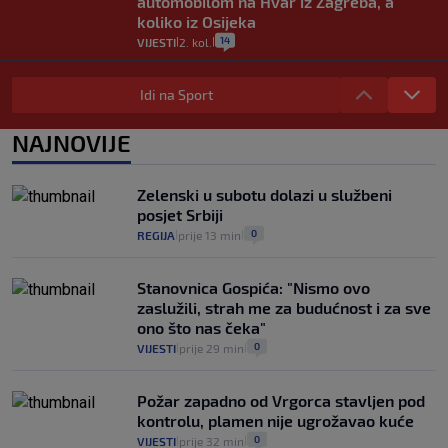
automobilom na Hvar iz Zagreba, a
koliko iz Osijeka
14
VIJESTI
2. kol.
|
|
"Kći je otišla na more, a zaboravila
zdravstvenu iskaznicu". Kakva su prava
Idi na Sport
pacijenata izvan mjesta prebivališta?
1
VIJESTI
1. kol.
NAJNOVIJE
|
|
Provjerili smo "što ćemo onda" ako
Plenković na 15 dana ukine mjere: "Ne bi
Zelenski u subotu dolazi u službeni
se dogodilo ništa. Vlada se zaljubila u te
posjet Srbiji
intervencije"
0
REGIJA
prije 13 min
|
|
25
VIJESTI
30. srp.
|
|
Stanovnica Gospića: "Nismo ovo
zaslužili, strah me za budućnost i za sve
ono što nas čeka"
0
VIJESTI
prije 29 min
|
|
Požar zapadno od Vrgorca stavljen pod
kontrolu, plamen nije ugrožavao kuće
0
VIJESTI
prije 32 min
|
|