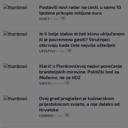
Postavili novi radar na cesti, u samo 10
tjedana prikupio milijune eura
0
SVIJET
5. kol.
|
|
Je li bolje stalno držati klimu uključenom
ili je povremeno gasiti? Stručnjaci
otkrivaju kada ćete najviše uštedjeti
0
LIFESTYLE
4. kol.
|
|
Klarić o Plenkovićevoj najavi povećanja
braniteljskih mirovina: Politički bod za
Možemo, ne za HDZ
3
VIJESTI
prije 6 h
|
|
Ovaj grad proglašen je kulinarskom
prijestolnicom svijeta, a nije daleko od
Hrvatske
0
COOKING
5. kol.
|
|