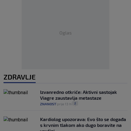
Oglas
ZDRAVLJE
Izvanredno otkriće: Aktivni sastojak
Viagre zaustavlja metastaze
2
ZNANOST
prije 13 h
|
|
Kardiolog upozorava: Evo što se događa
s krvnim tlakom ako dugo boravite na
vrućini