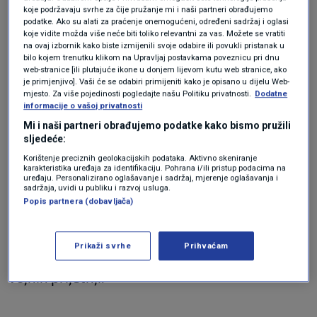
skupštinom.
koje podržavaju svrhe za čije pružanje mi i naši partneri obrađujemo
podatke. Ako su alati za praćenje onemogućeni, određeni sadržaj i oglasi
koje vidite možda više neće biti toliko relevantni za vas. Možete se vratiti
na ovaj izbornik kako biste izmijenili svoje odabire ili povukli pristanak u
Sjeverna Koreja testirala je desetke balističkih
bilo kojem trenutku klikom na Upravljaj postavkama poveznicu pri dnu
web-stranice [ili plutajuće ikone u donjem lijevom kutu web stranice, ako
raketa proteklih 18 mjeseci, podsjeća agencija
je primjenjivo]. Vaši će se odabiri primijeniti kako je opisano u dijelu Web-
Reuters.
mjesto. Za više pojedinosti pogledajte našu Politiku privatnosti.
Dodatne
informacije o vašoj privatnosti
Mi i naši partneri obrađujemo podatke kako bismo pružili
SAD odavna upozorava da je Pjongjang
sljedeće:
Korištenje preciznih geolokacijskih podataka. Aktivno skeniranje
spreman izvesti sedmi nuklearni pokus.
karakteristika uređaja za identifikaciju. Pohrana i/ili pristup podacima na
uređaju. Personalizirano oglašavanje i sadržaj, mjerenje oglašavanja i
sadržaja, uvidi u publiku i razvoj usluga.
Popis partnera (dobavljača)
Pjongjang tvrdi da koristi svoje pravo na
samoobranu testiranjem balističkih raketa radi
Prikaži svrhe
Prihvaćam
očuvanja svog suvereniteta i sigurnosti od
vojnih prijetnji.