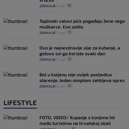
0
ZDRAVLJE
5. kol.
|
|
Toplinski valovi jače pogađaju žene nego
muškarce. Evo zašto
1
ZDRAVLJE
3. kol.
|
|
Ovo je najnezdravije ulje za kuhanje, a
gotovo svi ga koriste svaki dan
3
ZDRAVLJE
3. kol.
|
|
Bol u koljenu nije uvijek posljedica
starenja: Jedan simptom zahtijeva oprez
0
ZDRAVLJE
3. kol.
|
|
LIFESTYLE
FOTO, VIDEO/ Kupanje s konjima hit
među turistima na hrvatskoj obali
0
LIFESTYLE
prije 2 h
|
|