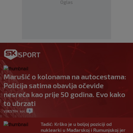
Oglas
SPORT
Marušić o kolonama na autocestama:
Policija satima obavlja očevide
nesreća kao prije 50 godina. Evo kako
to ubrzati
6
VIJESTI
4. kol.
|
|
Tadić: Krško je u boljoj poziciji od
nuklearki u Mađarskoj i Rumunjskoj jer