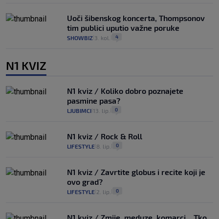
Uoči šibenskog koncerta, Thompsonov
tim publici uputio važne poruke
4
SHOWBIZ
3. kol.
|
|
N1 KVIZ
N1 kviz / Koliko dobro poznajete
pasmine pasa?
0
LJUBIMCI
13. lip.
|
|
N1 kviz / Rock & Roll
0
LIFESTYLE
8. lip.
|
|
N1 kviz / Zavrtite globus i recite koji je
ovo grad?
0
LIFESTYLE
2. lip.
|
|
N1 kviz / Zmije, meduze, komarci... Tko