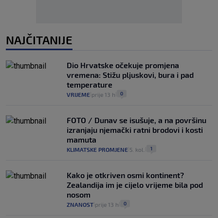
NAJČITANIJE
Dio Hrvatske očekuje promjena
vremena: Stižu pljuskovi, bura i pad
temperature
0
VRIJEME
prije 13 h
|
|
FOTO / Dunav se isušuje, a na površinu
izranjaju njemački ratni brodovi i kosti
mamuta
1
KLIMATSKE PROMJENE
5. kol.
|
|
Kako je otkriven osmi kontinent?
Zealandija im je cijelo vrijeme bila pod
nosom
0
ZNANOST
prije 13 h
|
|