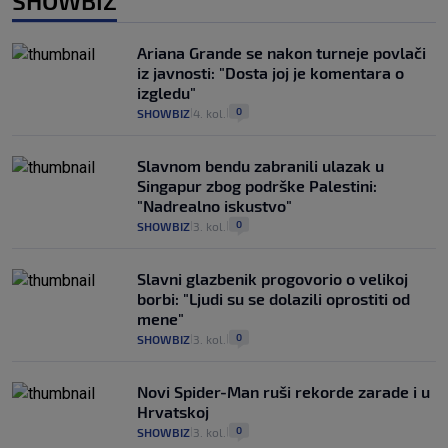
SHOWBIZ
Ariana Grande se nakon turneje povlači
iz javnosti: "Dosta joj je komentara o
izgledu"
0
SHOWBIZ
4. kol.
|
|
Slavnom bendu zabranili ulazak u
Singapur zbog podrške Palestini:
"Nadrealno iskustvo"
0
SHOWBIZ
3. kol.
|
|
Slavni glazbenik progovorio o velikoj
borbi: "Ljudi su se dolazili oprostiti od
mene"
0
SHOWBIZ
3. kol.
|
|
Novi Spider-Man ruši rekorde zarade i u
Hrvatskoj
0
SHOWBIZ
3. kol.
|
|