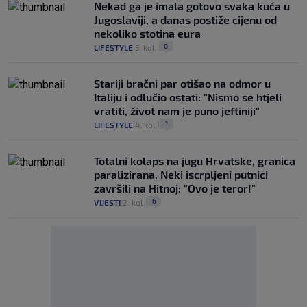
Nekad ga je imala gotovo svaka kuća u
Jugoslaviji, a danas postiže cijenu od
nekoliko stotina eura
0
LIFESTYLE
5. kol.
|
|
Stariji bračni par otišao na odmor u
Italiju i odlučio ostati: "Nismo se htjeli
vratiti, život nam je puno jeftiniji"
1
LIFESTYLE
4. kol.
|
|
Totalni kolaps na jugu Hrvatske, granica
paralizirana. Neki iscrpljeni putnici
završili na Hitnoj: "Ovo je teror!"
6
VIJESTI
2. kol.
|
|