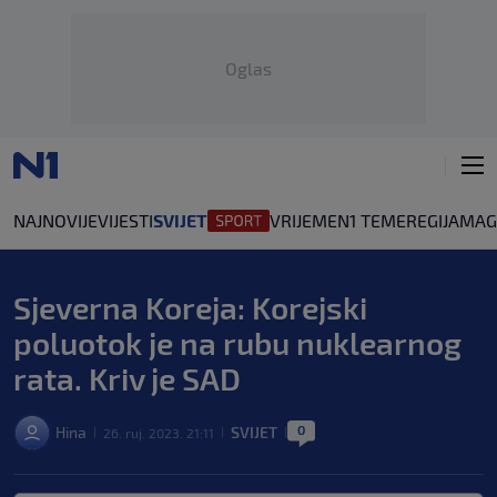
Oglas
NAJNOVIJE
VIJESTI
SVIJET
VRIJEME
N1 TEME
REGIJA
MAG
Sjeverna Koreja: Korejski
poluotok je na rubu nuklearnog
rata. Kriv je SAD
0
Hina
SVIJET
26. ruj. 2023. 21:11
|
|
|