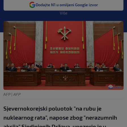
Dodajte N1 u omiljeni Google izvor
Više
AFP
|
AFP
Sjevernokorejski poluotok "na rubu je
nuklearnog rata", napose zbog "nerazumnih
akcija" Sjedinjenih Država, upozorio je u