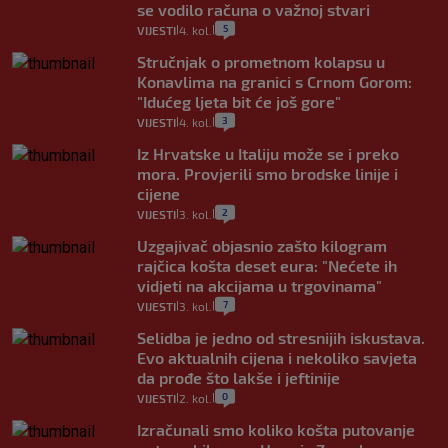
se vodilo računa o važnoj stvari
5
VIJESTI
4. kol.
|
|
Stručnjak o prometnom kolapsu u
Konavlima na granici s Crnom Gorom:
"Idućeg ljeta bit će još gore"
3
VIJESTI
4. kol.
|
|
Iz Hrvatske u Italiju može se i preko
mora. Provjerili smo brodske linije i
cijene
2
VIJESTI
3. kol.
|
|
Uzgajivač objasnio zašto kilogram
rajčica košta deset eura: "Nećete ih
vidjeti na akcijama u trgovinama"
7
VIJESTI
3. kol.
|
|
Selidba je jedno od stresnijih iskustava.
Evo aktualnih cijena i nekoliko savjeta
da prođe što lakše i jeftinije
0
VIJESTI
2. kol.
|
|
Izračunali smo koliko košta putovanje