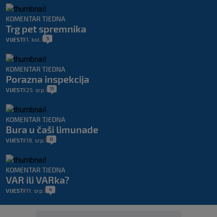
KOMENTAR TJEDNA
Trg pet spremnika
5
VIJESTI
1. kol.
|
|
KOMENTAR TJEDNA
Porazna inspekcija
11
VIJESTI
25. srp.
|
|
KOMENTAR TJEDNA
Bura u čaši limunade
0
VIJESTI
18. srp.
|
|
KOMENTAR TJEDNA
VAR ili VARka?
4
VIJESTI
11. srp.
|
|