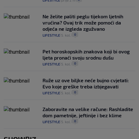
Ne želite paliti peglu tijekom ljetnih
vrućina? Ovaj trik može pomoći da
odjeća ne izgleda zgužvano
0
LIFESTYLE
5. kol.
|
|
Pet horoskopskih znakova koji bi ovog
ljeta pronaći svoju srodnu dušu
0
LIFESTYLE
5. kol.
|
|
Ruže uz ove biljke neće bujno cvjetati:
Evo koje greške treba izbjegavati
0
LIFESTYLE
5. kol.
|
|
Zaboravite na velike račune: Rashladite
dom pametnije, jeftinije i bez klime
0
LIFESTYLE
5. kol.
|
|