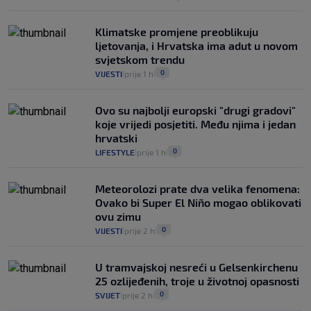
Klimatske promjene preoblikuju
ljetovanja, i Hrvatska ima adut u novom
svjetskom trendu
0
VIJESTI
prije 1 h
|
|
Ovo su najbolji europski "drugi gradovi"
koje vrijedi posjetiti. Među njima i jedan
hrvatski
0
LIFESTYLE
prije 1 h
|
|
Meteorolozi prate dva velika fenomena:
Ovako bi Super El Niño mogao oblikovati
ovu zimu
0
VIJESTI
prije 2 h
|
|
U tramvajskoj nesreći u Gelsenkirchenu
25 ozlijeđenih, troje u životnoj opasnosti
0
SVIJET
prije 2 h
|
|