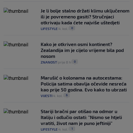
Je li bolje stalno držati klimu uključenom
ili je povremeno gasiti? Stručnjaci
otkrivaju kada ćete najviše uštedjeti
0
LIFESTYLE
4. kol.
|
|
Kako je otkriven osmi kontinent?
Zealandija im je cijelo vrijeme bila pod
nosom
0
ZNANOST
prije 8 h
|
|
Marušić o kolonama na autocestama:
Policija satima obavlja očevide nesreća
kao prije 50 godina. Evo kako to ubrzati
6
VIJESTI
4. kol.
|
|
Stariji bračni par otišao na odmor u
Italiju i odlučio ostati: "Nismo se htjeli
vratiti, život nam je puno jeftiniji"
1
LIFESTYLE
4. kol.
|
|