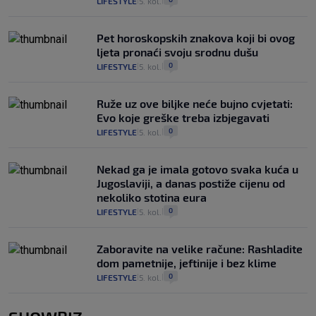
LIFESTYLE
5. kol.
|
|
Pet horoskopskih znakova koji bi ovog
ljeta pronaći svoju srodnu dušu
0
LIFESTYLE
5. kol.
|
|
Ruže uz ove biljke neće bujno cvjetati:
Evo koje greške treba izbjegavati
0
LIFESTYLE
5. kol.
|
|
Nekad ga je imala gotovo svaka kuća u
Jugoslaviji, a danas postiže cijenu od
nekoliko stotina eura
0
LIFESTYLE
5. kol.
|
|
Zaboravite na velike račune: Rashladite
dom pametnije, jeftinije i bez klime
0
LIFESTYLE
5. kol.
|
|