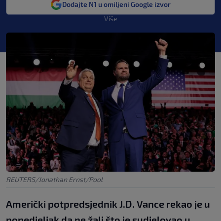
Dodajte N1 u omiljeni Google izvor
Više
REUTERS/Jonathan Ernst/Pool
Američki potpredsjednik J.D. Vance rekao je u
ponedjeljak da ne žali što je sudjelovao u