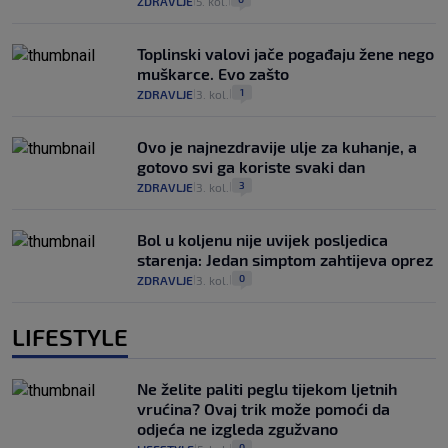
ZDRAVLJE
5. kol.
|
|
Toplinski valovi jače pogađaju žene nego
muškarce. Evo zašto
1
ZDRAVLJE
3. kol.
|
|
Ovo je najnezdravije ulje za kuhanje, a
gotovo svi ga koriste svaki dan
3
ZDRAVLJE
3. kol.
|
|
Bol u koljenu nije uvijek posljedica
starenja: Jedan simptom zahtijeva oprez
0
ZDRAVLJE
3. kol.
|
|
LIFESTYLE
Ne želite paliti peglu tijekom ljetnih
vrućina? Ovaj trik može pomoći da
odjeća ne izgleda zgužvano
0