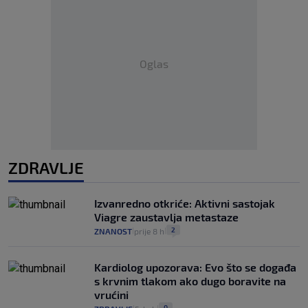
Oglas
ZDRAVLJE
Izvanredno otkriće: Aktivni sastojak
Viagre zaustavlja metastaze
2
ZNANOST
prije 8 h
|
|
Kardiolog upozorava: Evo što se događa
s krvnim tlakom ako dugo boravite na
vrućini
0