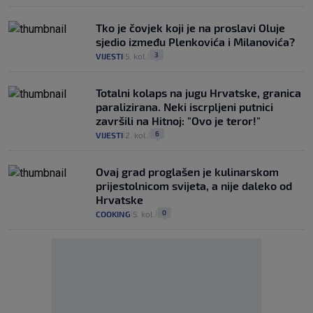
Tko je čovjek koji je na proslavi Oluje
sjedio između Plenkovića i Milanovića?
3
VIJESTI
5. kol.
|
|
Totalni kolaps na jugu Hrvatske, granica
paralizirana. Neki iscrpljeni putnici
završili na Hitnoj: "Ovo je teror!"
6
VIJESTI
2. kol.
|
|
Ovaj grad proglašen je kulinarskom
prijestolnicom svijeta, a nije daleko od
Hrvatske
0
COOKING
5. kol.
|
|