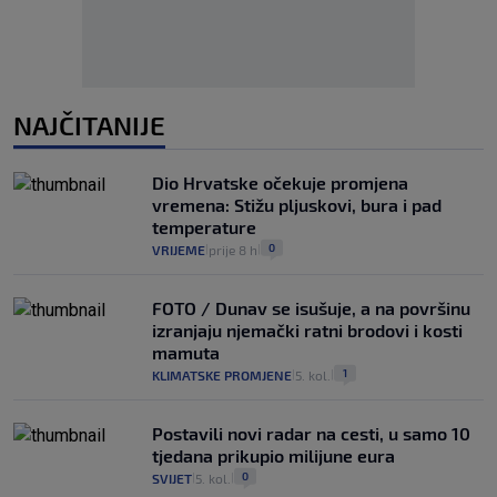
NAJČITANIJE
Dio Hrvatske očekuje promjena
vremena: Stižu pljuskovi, bura i pad
temperature
0
VRIJEME
prije 8 h
|
|
FOTO / Dunav se isušuje, a na površinu
izranjaju njemački ratni brodovi i kosti
mamuta
1
KLIMATSKE PROMJENE
5. kol.
|
|
Postavili novi radar na cesti, u samo 10
tjedana prikupio milijune eura
0
SVIJET
5. kol.
|
|