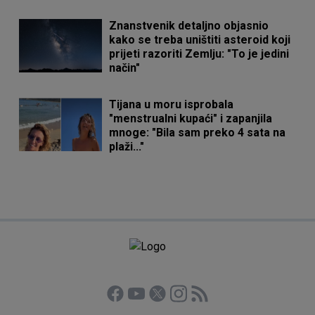
Znanstvenik detaljno objasnio
kako se treba uništiti asteroid koji
prijeti razoriti Zemlju: "To je jedini
način"
Tijana u moru isprobala
"menstrualni kupaći" i zapanjila
mnoge: "Bila sam preko 4 sata na
plaži..."