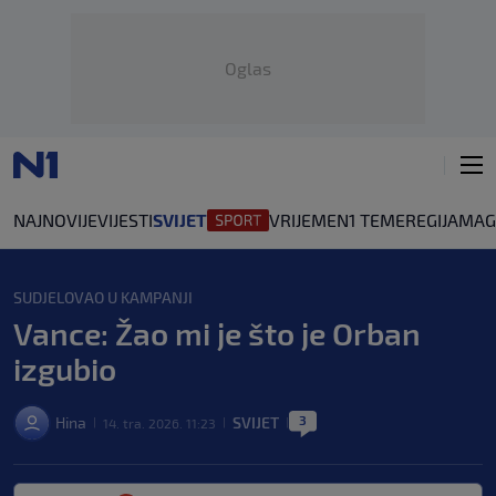
Oglas
NAJNOVIJE
VIJESTI
SVIJET
VRIJEME
N1 TEME
REGIJA
MAG
SUDJELOVAO U KAMPANJI
Vance: Žao mi je što je Orban
izgubio
3
Hina
SVIJET
14. tra. 2026. 11:23
|
|
|