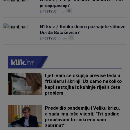
je najopasniji?
0
LIFESTYLE
1. lip.
|
|
N1 kviz / Koliko dobro poznajete stihove
Đorđa Balaševića?
11
LIFESTYLE
18. svi.
|
|
Ljeti vam se skuplja previše leda u
frižideru i škrinji: Uz samo nekoliko
kapi sastojka iz kuhinje riješit ćete
problem
Predvidio pandemiju i Veliku krizu,
a sada ima loše vijesti: "Tri godine
proučavam to i iskreno sam
zabrinut"