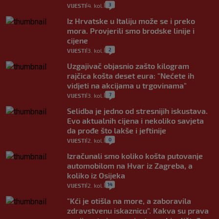
3
VIJESTI
4. kol.
|
|
Iz Hrvatske u Italiju može se i preko
mora. Provjerili smo brodske linije i
cijene
2
VIJESTI
3. kol.
|
|
Uzgajivač objasnio zašto kilogram
rajčica košta deset eura: "Nećete ih
vidjeti na akcijama u trgovinama"
7
VIJESTI
3. kol.
|
|
Selidba je jedno od stresnijih iskustava.
Evo aktualnih cijena i nekoliko savjeta
da prođe što lakše i jeftinije
0
VIJESTI
2. kol.
|
|
Izračunali smo koliko košta putovanje
automobilom na Hvar iz Zagreba, a
koliko iz Osijeka
14
VIJESTI
2. kol.
|
|
"Kći je otišla na more, a zaboravila
zdravstvenu iskaznicu". Kakva su prava