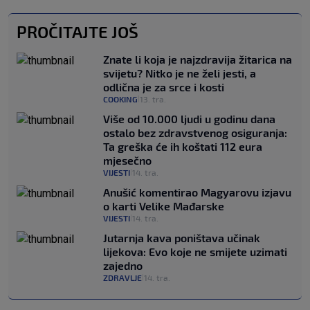
PROČITAJTE JOŠ
Znate li koja je najzdravija žitarica na
svijetu? Nitko je ne želi jesti, a
odlična je za srce i kosti
COOKING
13. tra.
|
Više od 10.000 ljudi u godinu dana
ostalo bez zdravstvenog osiguranja:
Ta greška će ih koštati 112 eura
mjesečno
VIJESTI
14. tra.
|
Anušić komentirao Magyarovu izjavu
o karti Velike Mađarske
VIJESTI
14. tra.
|
Jutarnja kava poništava učinak
lijekova: Evo koje ne smijete uzimati
zajedno
ZDRAVLJE
14. tra.
|