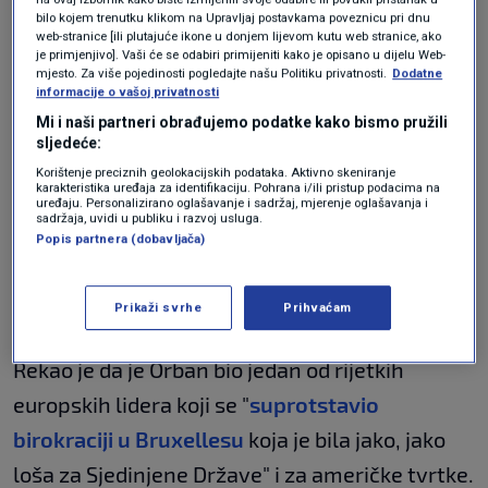
Orbanov saveznik – pobijedila je s jasnom
bilo kojem trenutku klikom na Upravljaj postavkama poveznicu pri dnu
web-stranice [ili plutajuće ikone u donjem lijevom kutu web stranice, ako
prednošću.
je primjenjivo]. Vaši će se odabiri primijeniti kako je opisano u dijelu Web-
mjesto. Za više pojedinosti pogledajte našu Politiku privatnosti.
Dodatne
informacije o vašoj privatnosti
Vance, Putin... Tko su dobitnici, a tko
gubitnici izbora u Mađarskoj
Mi i naši partneri obrađujemo podatke kako bismo pružili
sljedeće:
SVIJET
13. tra.
|
Korištenje preciznih geolokacijskih podataka. Aktivno skeniranje
karakteristika uređaja za identifikaciju. Pohrana i/ili pristup podacima na
uređaju. Personalizirano oglašavanje i sadržaj, mjerenje oglašavanja i
Vance je rekao da SAD nije podržao Orbana
sadržaja, uvidi u publiku i razvoj usluga.
Popis partnera (dobavljača)
zato što je vjerovao u njegovu pobjedu, nego
zato što je "
bilo ispravno stati iza osobe koja je
Prikaži svrhe
Prihvaćam
jako dugo stajala iza nas
".
Rekao je da je Orban bio jedan od rijetkih
europskih lidera koji se "
suprotstavio
birokraciji u Bruxellesu
koja je bila jako, jako
loša za Sjedinjene Države" i za američke tvrtke.