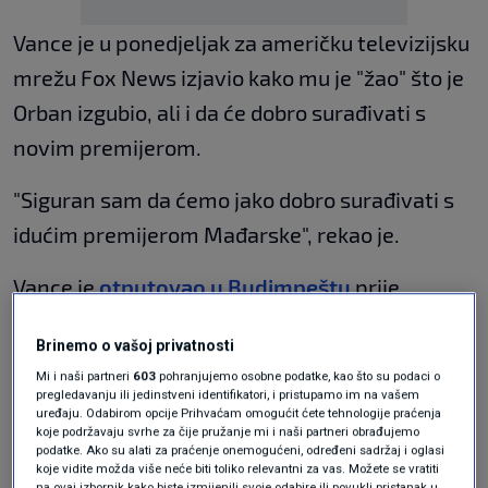
Vance je u ponedjeljak za američku televizijsku
mrežu Fox News izjavio kako mu je "žao" što je
Orban izgubio, ali i da će dobro surađivati s
novim premijerom.
"Siguran sam da ćemo jako dobro surađivati s
idućim premijerom Mađarske", rekao je.
Vance je
otputovao u Budimpeštu
prije
parlamentarnih izbora održanih u nedjelju
Brinemo o vašoj privatnosti
kako bi prikupio potporu za desničarskog
Mi i naši partneri
603
pohranjujemo osobne podatke, kao što su podaci o
populističkog vođu koji je bio na vlasti 16
pregledavanju ili jedinstveni identifikatori, i pristupamo im na vašem
uređaju. Odabirom opcije Prihvaćam omogućit ćete tehnologije praćenja
godina. Međutim, stranka desnoga centra
koje podržavaju svrhe za čije pružanje mi i naši partneri obrađujemo
podatke. Ako su alati za praćenje onemogućeni, određeni sadržaj i oglasi
Tisza, koju predvodi
Peter Magyar
– bivši
koje vidite možda više neće biti toliko relevantni za vas. Možete se vratiti
na ovaj izbornik kako biste izmijenili svoje odabire ili povukli pristanak u