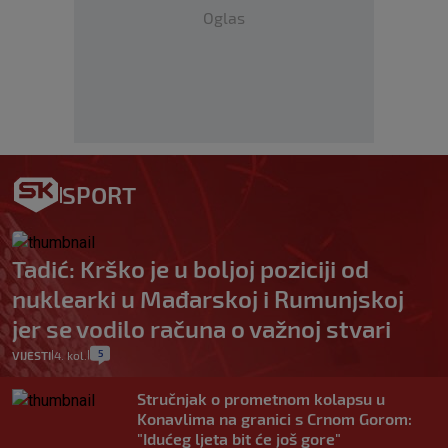
Oglas
SPORT
Tadić: Krško je u boljoj poziciji od
nuklearki u Mađarskoj i Rumunjskoj
jer se vodilo računa o važnoj stvari
5
VIJESTI
4. kol.
|
|
Stručnjak o prometnom kolapsu u
Konavlima na granici s Crnom Gorom:
"Idućeg ljeta bit će još gore"