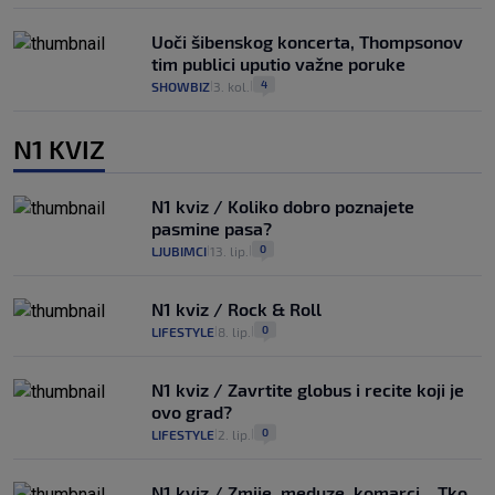
Uoči šibenskog koncerta, Thompsonov
tim publici uputio važne poruke
4
SHOWBIZ
3. kol.
|
|
N1 KVIZ
N1 kviz / Koliko dobro poznajete
pasmine pasa?
0
LJUBIMCI
13. lip.
|
|
N1 kviz / Rock & Roll
0
LIFESTYLE
8. lip.
|
|
N1 kviz / Zavrtite globus i recite koji je
ovo grad?
0
LIFESTYLE
2. lip.
|
|
N1 kviz / Zmije, meduze, komarci... Tko