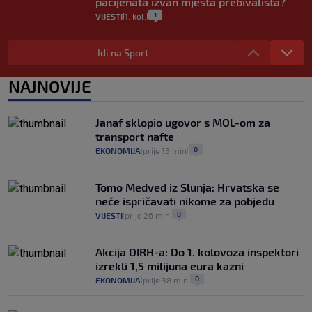
pacijenata izvan mjesta prebivališta?
1
VIJESTI
1. kol.
|
|
Provjerili smo "što ćemo onda" ako
Plenković na 15 dana ukine mjere: "Ne bi
Idi na Sport
se dogodilo ništa. Vlada se zaljubila u te
intervencije"
NAJNOVIJE
25
VIJESTI
30. srp.
|
|
Analitičar o Mostu: Oni su u yin-yang
Janaf sklopio ugovor s MOL-om za
poziciji i imaju drugog najpoznatijeg
transport nafte
bravara u povijesti Hrvatske
0
EKONOMIJA
prije 13 min
|
|
16
VIJESTI
30. srp.
|
|
Tomo Medved iz Slunja: Hrvatska se
neće ispričavati nikome za pobjedu
0
VIJESTI
prije 26 min
|
|
Akcija DIRH-a: Do 1. kolovoza inspektori
izrekli 1,5 milijuna eura kazni
0
EKONOMIJA
prije 38 min
|
|