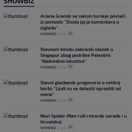
SHOWBIZ
Ariana Grande se nakon turneje povlači
iz javnosti: "Dosta joj je komentara o
izgledu"
0
SHOWBIZ
4. kol.
|
|
Slavnom bendu zabranili ulazak u
Singapur zbog podrške Palestini:
"Nadrealno iskustvo"
0
SHOWBIZ
3. kol.
|
|
Slavni glazbenik progovorio o velikoj
borbi: "Ljudi su se dolazili oprostiti od
mene"
0
SHOWBIZ
3. kol.
|
|
Novi Spider-Man ruši rekorde zarade i u
Hrvatskoj
0
SHOWBIZ
3. kol.
|
|