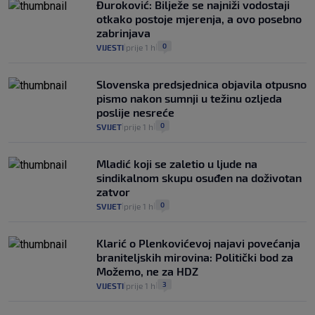
Đuroković: Bilježe se najniži vodostaji
otkako postoje mjerenja, a ovo posebno
zabrinjava
0
VIJESTI
prije 1 h
|
|
Slovenska predsjednica objavila otpusno
pismo nakon sumnji u težinu ozljeda
poslije nesreće
0
SVIJET
prije 1 h
|
|
Mladić koji se zaletio u ljude na
sindikalnom skupu osuđen na doživotan
zatvor
0
SVIJET
prije 1 h
|
|
Klarić o Plenkovićevoj najavi povećanja
braniteljskih mirovina: Politički bod za
Možemo, ne za HDZ
3
VIJESTI
prije 1 h
|
|