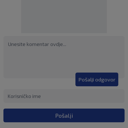
Pošalji odgovor
Pošalji