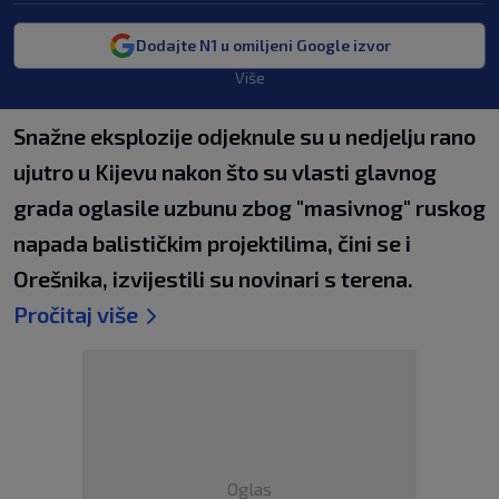
Dodajte N1 u omiljeni Google izvor
Više
Snažne eksplozije odjeknule su u nedjelju rano
ujutro u Kijevu nakon što su vlasti glavnog
grada oglasile uzbunu zbog "masivnog" ruskog
napada balističkim projektilima, čini se i
Orešnika, izvijestili su novinari s terena.
Pročitaj više
Oglas