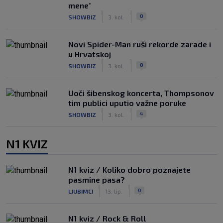
mene"
|
|
0
SHOWBIZ
3. kol.
Novi Spider-Man ruši rekorde zarade i
u Hrvatskoj
|
|
0
SHOWBIZ
3. kol.
Uoči šibenskog koncerta, Thompsonov
tim publici uputio važne poruke
|
|
4
SHOWBIZ
3. kol.
N1 KVIZ
N1 kviz / Koliko dobro poznajete
pasmine pasa?
|
|
0
LJUBIMCI
13. lip.
N1 kviz / Rock & Roll