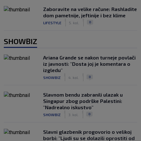
Zaboravite na velike račune: Rashladite
dom pametnije, jeftinije i bez klime
|
|
0
LIFESTYLE
5. kol.
SHOWBIZ
Ariana Grande se nakon turneje povlači
iz javnosti: "Dosta joj je komentara o
izgledu"
|
|
0
SHOWBIZ
4. kol.
Slavnom bendu zabranili ulazak u
Singapur zbog podrške Palestini:
"Nadrealno iskustvo"
|
|
0
SHOWBIZ
3. kol.
Slavni glazbenik progovorio o velikoj
borbi: "Ljudi su se dolazili oprostiti od