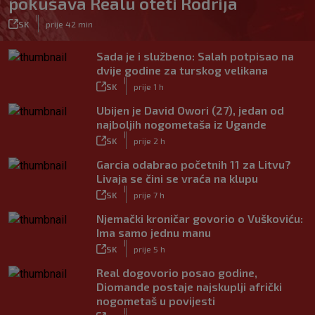
pokušava Realu oteti Rodrija
|
SK
prije 42 min
Sada je i službeno: Salah potpisao na
dvije godine za turskog velikana
|
SK
prije 1 h
Ubijen je David Owori (27), jedan od
najboljih nogometaša iz Ugande
|
SK
prije 2 h
Garcia odabrao početnih 11 za Litvu?
Livaja se čini se vraća na klupu
|
SK
prije 7 h
Njemački kroničar govorio o Vuškoviću:
Ima samo jednu manu
|
SK
prije 5 h
Real dogovorio posao godine,
Diomande postaje najskuplji afrički
nogometaš u povijesti
|