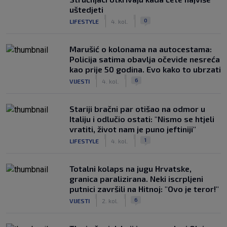
uštedjeti
|
|
0
LIFESTYLE
4. kol.
Marušić o kolonama na autocestama:
Policija satima obavlja očevide nesreća
kao prije 50 godina. Evo kako to ubrzati
|
|
6
VIJESTI
4. kol.
Stariji bračni par otišao na odmor u
Italiju i odlučio ostati: "Nismo se htjeli
vratiti, život nam je puno jeftiniji"
|
|
1
LIFESTYLE
4. kol.
Totalni kolaps na jugu Hrvatske,
granica paralizirana. Neki iscrpljeni
putnici završili na Hitnoj: "Ovo je teror!"
|
|
6
VIJESTI
2. kol.