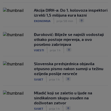
Akcija DIRH-a: Do 1. kolovoza inspektori
izrekli 1,5 milijuna eura kazni
|
|
0
EKONOMIJA
prije 58 min
Đuroković: Bilježe se najniži vodostaji
otkako postoje mjerenja, a ovo
posebno zabrinjava
|
|
0
VIJESTI
prije 1 h
Slovenska predsjednica objavila
otpusno pismo nakon sumnji u težinu
ozljeda poslije nesreće
|
|
0
SVIJET
prije 1 h
Mladić koji se zaletio u ljude na
sindikalnom skupu osuđen na
doživotan zatvor
|
|
0
SVIJET
prije 1 h