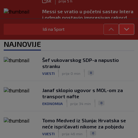
SK
prije 5 h
Messi se vratio u početni sastav Intera
i odmah postavio impresivan rekord
|
SK
prije 7 h
Idi na Sport
Novo Dinamovo pojačanje ubrzo
potpisuje, prvo će igrati u Lekinoj
NAJNOVIJE
momčadi?
|
SK
prije 3 h
Šef vukovarskog SDP-a napustio
stranku
|
|
0
VIJESTI
prije 0 min
Janaf sklopio ugovor s MOL-om za
transport nafte
|
|
0
EKONOMIJA
prije 34 min
Tomo Medved iz Slunja: Hrvatska se
neće ispričavati nikome za pobjedu
|
|
0
VIJESTI
prije 46 min