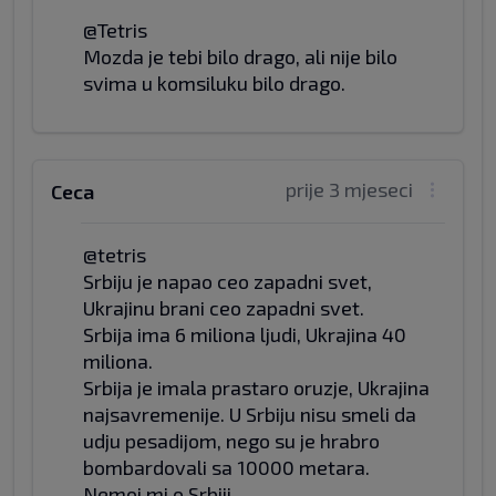
@Tetris
Mozda je tebi bilo drago, ali nije bilo
svima u komsiluku bilo drago.
prije 3 mjeseci
Ceca
@tetris
Srbiju je napao ceo zapadni svet,
Ukrajinu brani ceo zapadni svet.
Srbija ima 6 miliona ljudi, Ukrajina 40
miliona.
Srbija je imala prastaro oruzje, Ukrajina
najsavremenije. U Srbiju nisu smeli da
udju pesadijom, nego su je hrabro
bombardovali sa 10000 metara.
Nemoj mi o Srbiji.