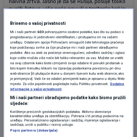
naivna žrtva. Jasno je da se Rusija, poslije toliko
svojih žrtava, više neće povući s teritorija koji je
okupirala, ali do okupacije nije trebalo ni doći da
su Ukrajinci bili pametniji, da su se dogovorili s
Brinemo o vašoj privatnosti
Rusijom, a ne da su bili toliko lakovjerni da su
Mi i naši partneri
603
pohranjujemo osobne podatke, kao što su podaci o
krvarili za interese Zapada - preciznije - za
pregledavanju ili jedinstveni identifikatori, i pristupamo im na vašem
uređaju. Odabirom opcije Prihvaćam omogućit ćete tehnologije praćenja
interese divljeg Zapada.
koje podržavaju svrhe za čije pružanje mi i naši partneri obrađujemo
podatke. Ako su alati za praćenje onemogućeni, određeni sadržaj i oglasi
Odgovor
koje vidite možda više neće biti toliko relevantni za vas. Možete se vratiti
na ovaj izbornik kako biste izmijenili svoje odabire ili povukli pristanak u
bilo kojem trenutku klikom na Upravljaj postavkama poveznicu pri dnu
prije 3 mjeseci
***
web-stranice [ili plutajuće ikone u donjem lijevom kutu web stranice, ako
je primjenjivo]. Vaši će se odabiri primijeniti kako je opisano u dijelu Web-
mjesto. Za više pojedinosti pogledajte našu Politiku privatnosti.
Dodatne
informacije o vašoj privatnosti
Pa zapad je glavni financijer ovog, i
ostalih ratova… naravno svi plaćamo…
Mi i naši partneri obrađujemo podatke kako bismo pružili
sljedeće:
Korištenje preciznih geolokacijskih podataka. Aktivno skeniranje
karakteristika uređaja za identifikaciju. Pohrana i/ili pristup podacima na
uređaju. Personalizirano oglašavanje i sadržaj, mjerenje oglašavanja i
sadržaja, uvidi u publiku i razvoj usluga.
Popis partnera (dobavljača)
prije 3 mjeseci
Kalimero