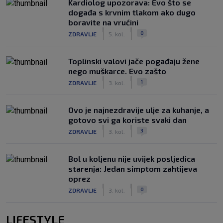
Kardiolog upozorava: Evo što se
događa s krvnim tlakom ako dugo
boravite na vrućini
|
|
0
ZDRAVLJE
5. kol.
Toplinski valovi jače pogađaju žene
nego muškarce. Evo zašto
|
|
1
ZDRAVLJE
3. kol.
Ovo je najnezdravije ulje za kuhanje, a
gotovo svi ga koriste svaki dan
|
|
3
ZDRAVLJE
3. kol.
Bol u koljenu nije uvijek posljedica
starenja: Jedan simptom zahtijeva
oprez
|
|
0
ZDRAVLJE
3. kol.
LIFESTYLE