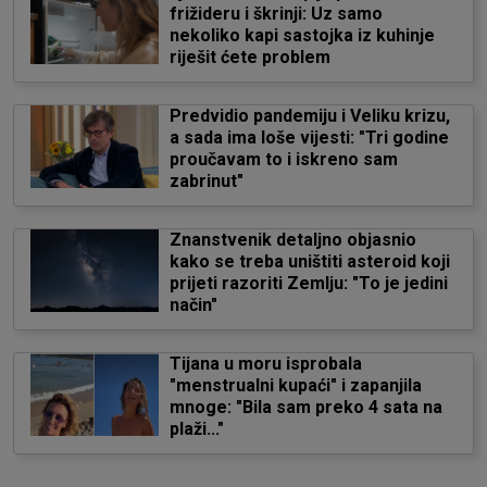
frižideru i škrinji: Uz samo
nekoliko kapi sastojka iz kuhinje
riješit ćete problem
Predvidio pandemiju i Veliku krizu,
a sada ima loše vijesti: "Tri godine
proučavam to i iskreno sam
zabrinut"
Znanstvenik detaljno objasnio
kako se treba uništiti asteroid koji
prijeti razoriti Zemlju: "To je jedini
način"
Tijana u moru isprobala
"menstrualni kupaći" i zapanjila
mnoge: "Bila sam preko 4 sata na
plaži..."