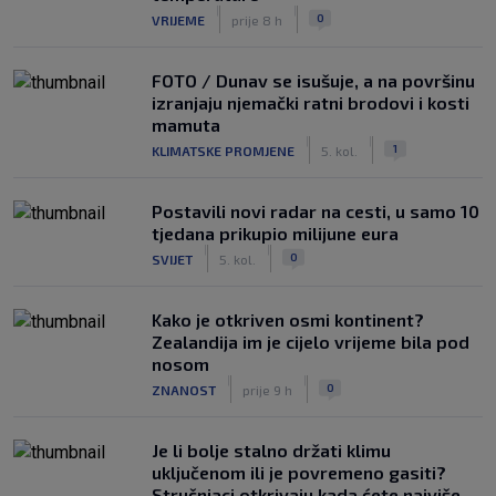
|
|
0
VRIJEME
prije 8 h
FOTO / Dunav se isušuje, a na površinu
izranjaju njemački ratni brodovi i kosti
mamuta
|
|
1
KLIMATSKE PROMJENE
5. kol.
Postavili novi radar na cesti, u samo 10
tjedana prikupio milijune eura
|
|
0
SVIJET
5. kol.
Kako je otkriven osmi kontinent?
Zealandija im je cijelo vrijeme bila pod
nosom
|
|
0
ZNANOST
prije 9 h
Je li bolje stalno držati klimu
uključenom ili je povremeno gasiti?
Stručnjaci otkrivaju kada ćete najviše