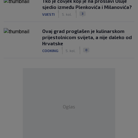
Tko je čovjek koji je na proslavi Oluje
sjedio između Plenkovića i Milanovića?
|
|
3
VIJESTI
5. kol.
Ovaj grad proglašen je kulinarskom
prijestolnicom svijeta, a nije daleko od
Hrvatske
|
|
0
COOKING
5. kol.
Oglas