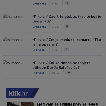
|
|
0
LIFESTYLE
8. lip.
N1 kviz / Zavrtite globus i recite koji je
ovo grad?
|
|
0
LIFESTYLE
2. lip.
N1 kviz / Zmije, meduze, komarci... Tko
je najopasniji?
|
|
0
LIFESTYLE
1. lip.
N1 kviz / Koliko dobro poznajete
stihove Đorđa Balaševića?
|
|
11
LIFESTYLE
18. svi.
Ljeti vam se skuplja previše leda u