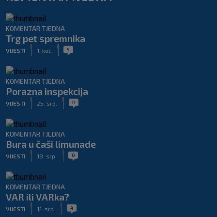
KOMENTAR TJEDNA
Trg pet spremnika
|
|
5
VIJESTI
1. kol.
KOMENTAR TJEDNA
Porazna inspekcija
|
|
11
VIJESTI
25. srp.
KOMENTAR TJEDNA
Bura u čaši limunade
|
|
0
VIJESTI
18. srp.
KOMENTAR TJEDNA
VAR ili VARka?
|
|
4
VIJESTI
11. srp.