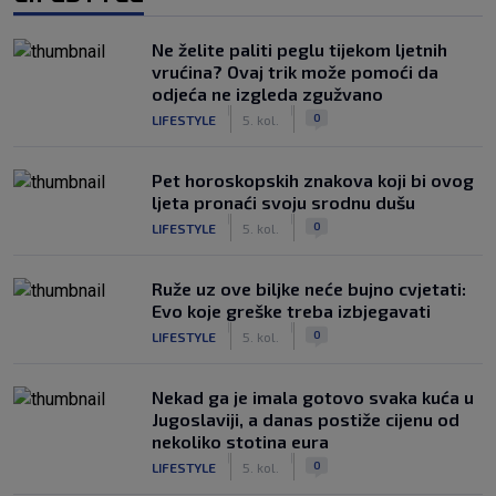
Ne želite paliti peglu tijekom ljetnih
vrućina? Ovaj trik može pomoći da
odjeća ne izgleda zgužvano
|
|
0
LIFESTYLE
5. kol.
Pet horoskopskih znakova koji bi ovog
ljeta pronaći svoju srodnu dušu
|
|
0
LIFESTYLE
5. kol.
Ruže uz ove biljke neće bujno cvjetati:
Evo koje greške treba izbjegavati
|
|
0
LIFESTYLE
5. kol.
Nekad ga je imala gotovo svaka kuća u
Jugoslaviji, a danas postiže cijenu od
nekoliko stotina eura
|
|
0
LIFESTYLE
5. kol.