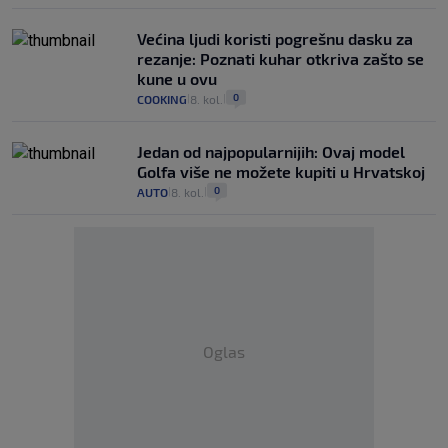
Većina ljudi koristi pogrešnu dasku za
rezanje: Poznati kuhar otkriva zašto se
kune u ovu
0
COOKING
8. kol.
|
|
Jedan od najpopularnijih: Ovaj model
Golfa više ne možete kupiti u Hrvatskoj
0
AUTO
8. kol.
|
|
Oglas