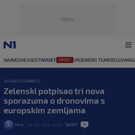
Oglas
NAJNOVIJE
VIJESTI
SVIJET
VRIJEME
N1 TEME
REGIJA
MAG
NA NATO SUMMITU
Zelenski potpisao tri nova
sporazuma o dronovima s
europskim zemljama
4
Hina
SVIJET
08. srp. 2026. 06:49
|
|
|