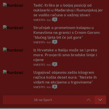
Tadić: Krško je u boljoj poziciji od
nuklearki u Mađarskoj i Rumunjskoj jer
se vodilo računa o važnoj stvari
5
VIJESTI
4. kol.
|
|
Stručnjak o prometnom kolapsu u
Konavlima na granici s Crnom Gorom:
"Idućeg ljeta bit će još gore"
3
VIJESTI
4. kol.
|
|
Iz Hrvatske u Italiju može se i preko
mora. Provjerili smo brodske linije i
cijene
2
VIJESTI
3. kol.
|
|
Uzgajivač objasnio zašto kilogram
rajčica košta deset eura: "Nećete ih
vidjeti na akcijama u trgovinama"
8
VIJESTI
3. kol.
|
|
Selidba je jedno od stresnijih iskustava.
Evo aktualnih cijena i nekoliko savjeta
Idi na Sport
da prođe što lakše i jeftinije
0