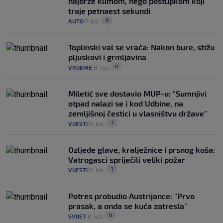
najbrže klimom, nego postupkom koji
traje petnaest sekundi
0
AUTO
7. kol.
|
|
Toplinski val se vraća: Nakon bure, stižu
pljuskovi i grmljavina
0
VRIJEME
8. kol.
|
|
Miletić sve dostavio MUP-u: "Sumnjivi
otpad nalazi se i kod Udbine, na
zemljišnoj čestici u vlasništvu države"
7
VIJESTI
8. kol.
|
|
Ozljede glave, kralježnice i prsnog koša:
Vatrogasci spriječili veliki požar
1
VIJESTI
8. kol.
|
|
Potres probudio Austrijance: "Prvo
prasak, a onda se kuća zatresla"
0
SVIJET
8. kol.
|
|