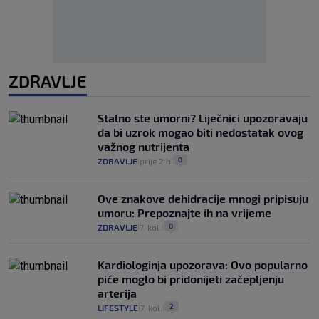
ZDRAVLJE
Stalno ste umorni? Liječnici upozoravaju
da bi uzrok mogao biti nedostatak ovog
važnog nutrijenta
0
ZDRAVLJE
prije 2 h
|
|
Ove znakove dehidracije mnogi pripisuju
umoru: Prepoznajte ih na vrijeme
0
ZDRAVLJE
7. kol.
|
|
Kardiologinja upozorava: Ovo popularno
piće moglo bi pridonijeti začepljenju
arterija
2
LIFESTYLE
7. kol.
|
|