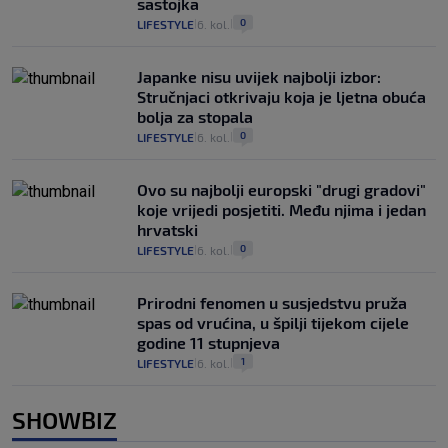
sastojka
0
LIFESTYLE
6. kol.
|
|
Japanke nisu uvijek najbolji izbor:
Stručnjaci otkrivaju koja je ljetna obuća
bolja za stopala
0
LIFESTYLE
6. kol.
|
|
Ovo su najbolji europski "drugi gradovi"
koje vrijedi posjetiti. Među njima i jedan
hrvatski
0
LIFESTYLE
6. kol.
|
|
Prirodni fenomen u susjedstvu pruža
spas od vrućina, u špilji tijekom cijele
godine 11 stupnjeva
1
LIFESTYLE
6. kol.
|
|
SHOWBIZ