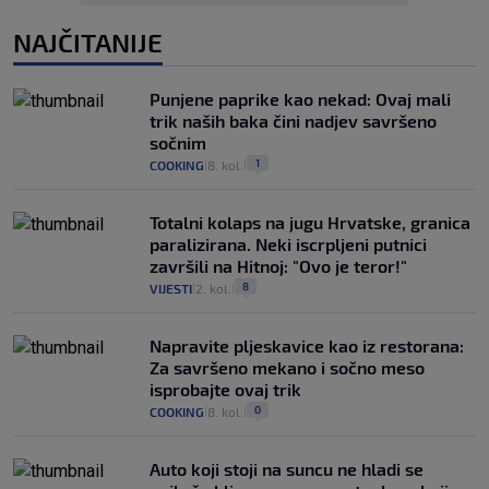
NAJČITANIJE
Punjene paprike kao nekad: Ovaj mali
trik naših baka čini nadjev savršeno
sočnim
1
COOKING
8. kol.
|
|
Totalni kolaps na jugu Hrvatske, granica
paralizirana. Neki iscrpljeni putnici
završili na Hitnoj: "Ovo je teror!"
8
VIJESTI
2. kol.
|
|
Napravite pljeskavice kao iz restorana:
Za savršeno mekano i sočno meso
isprobajte ovaj trik
0
COOKING
8. kol.
|
|
Auto koji stoji na suncu ne hladi se