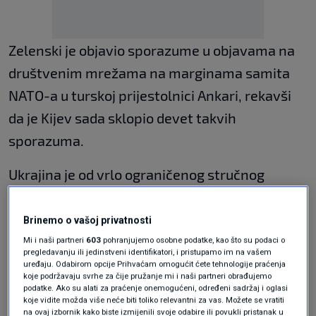
Zelenski je objavio sporazume u objavama na
društvenim mrežama na marginama samita
NATO-a u turskoj prijestolnici Ankari, rekavši
da je Kijev sada sklopio devet takvih
sporazuma.
Ukrajina je od vrlo ograničenog stručnog
znanja razvila visoko sofisticiranu industriju
dronova u tom sektoru otkako ju je Rusija
Brinemo o vašoj privatnosti
napala u veljači 2022.
Mi i naši partneri
603
pohranjujemo osobne podatke, kao što su podaci o
pregledavanju ili jedinstveni identifikatori, i pristupamo im na vašem
uređaju. Odabirom opcije Prihvaćam omogućit ćete tehnologije praćenja
Zelenskij je obišao mnoge zemlje kako bi
koje podržavaju svrhe za čije pružanje mi i naši partneri obrađujemo
podatke. Ako su alati za praćenje onemogućeni, određeni sadržaj i oglasi
promovirao potpisivanje sporazuma. Posebno
koje vidite možda više neće biti toliko relevantni za vas. Možete se vratiti
na ovaj izbornik kako biste izmijenili svoje odabire ili povukli pristanak u