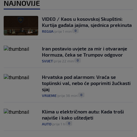
VIJESTI
2. kol.
NAJNOVIJE
|
|
Izračunali smo koliko košta putovanje
automobilom na Hvar iz Zagreba, a
VIDEO / Kaos u kosovskoj Skupštini:
koliko iz Osijeka
Kurtija gađala jajima, sjednica prekinuta
14
VIJESTI
2. kol.
|
|
0
REGIJA
prije 1 min
|
|
Iran postavio uvjete za mir i otvaranje
Hormuza, čeka se Trumpov odgovor
0
SVIJET
prije 22 min
|
|
Hrvatska pod alarmom: Vraća se
toplinski val, nebo će poprimiti žućkasti
sjaj
0
VRIJEME
prije 36 min
|
|
Klima u električnom autu: Kada troši
najviše i kako uštedjeti
0
AUTO
prije 1 h
|
|