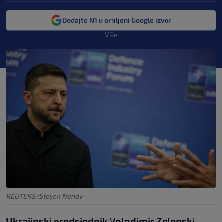
Dodajte N1 u omiljeni Google izvor
Više
REUTERS/Stoyan Nenov
Ukrajinski predsjednik Volodimir Zelenski