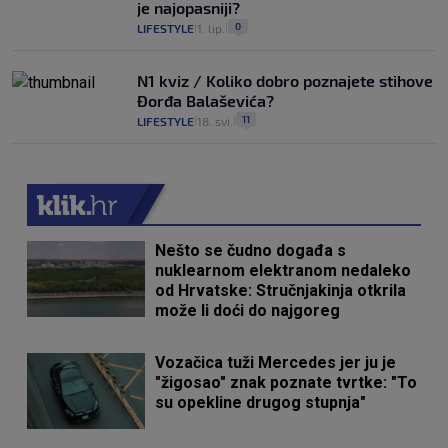
je najopasniji?
0
LIFESTYLE
1. lip.
|
|
N1 kviz / Koliko dobro poznajete stihove
Đorđa Balaševića?
11
LIFESTYLE
18. svi.
|
|
Nešto se čudno događa s
nuklearnom elektranom nedaleko
od Hrvatske: Stručnjakinja otkrila
može li doći do najgoreg
Vozačica tuži Mercedes jer ju je
"žigosao" znak poznate tvrtke: "To
su opekline drugog stupnja"