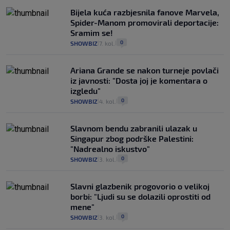
Bijela kuća razbjesnila fanove Marvela,
Spider-Manom promovirali deportacije:
Sramim se!
0
SHOWBIZ
7. kol.
|
|
Ariana Grande se nakon turneje povlači
iz javnosti: "Dosta joj je komentara o
izgledu"
0
SHOWBIZ
4. kol.
|
|
Slavnom bendu zabranili ulazak u
Singapur zbog podrške Palestini:
"Nadrealno iskustvo"
0
SHOWBIZ
3. kol.
|
|
Slavni glazbenik progovorio o velikoj
borbi: "Ljudi su se dolazili oprostiti od
mene"
0
SHOWBIZ
3. kol.
|
|