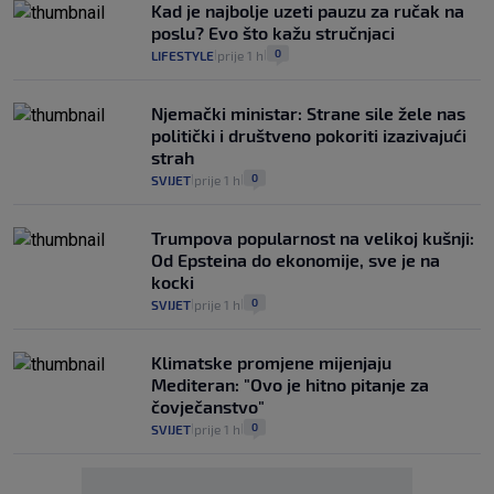
Kad je najbolje uzeti pauzu za ručak na
poslu? Evo što kažu stručnjaci
0
LIFESTYLE
prije 1 h
|
|
Njemački ministar: Strane sile žele nas
politički i društveno pokoriti izazivajući
strah
0
SVIJET
prije 1 h
|
|
Trumpova popularnost na velikoj kušnji:
Od Epsteina do ekonomije, sve je na
kocki
0
SVIJET
prije 1 h
|
|
Klimatske promjene mijenjaju
Mediteran: "Ovo je hitno pitanje za
čovječanstvo"
0
SVIJET
prije 1 h
|
|