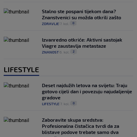
Stalno ste pospani tijekom dana?
Znanstvenici su možda otkrili zašto
0
ZDRAVLJE
7. kol.
|
|
Izvanredno otkriće: Aktivni sastojak
Viagre zaustavlja metastaze
2
ZNANOST
6. kol.
|
|
LIFESTYLE
Deset najdužih letova na svijetu: Traju
gotovo cijeli dan i povezuju najudaljenije
gradove
0
LIFESTYLE
7. kol.
|
|
Zaboravite skupa sredstva:
Profesionalna čistačica tvrdi da za
blistave podove trebate samo dva