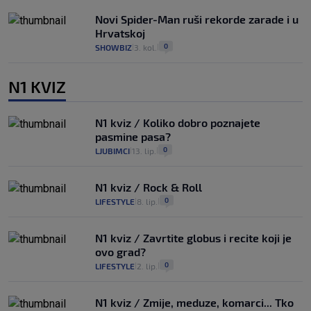
Novi Spider-Man ruši rekorde zarade i u
Hrvatskoj
0
SHOWBIZ
3. kol.
|
|
N1 KVIZ
N1 kviz / Koliko dobro poznajete
pasmine pasa?
0
LJUBIMCI
13. lip.
|
|
N1 kviz / Rock & Roll
0
LIFESTYLE
8. lip.
|
|
N1 kviz / Zavrtite globus i recite koji je
ovo grad?
0
LIFESTYLE
2. lip.
|
|
N1 kviz / Zmije, meduze, komarci... Tko