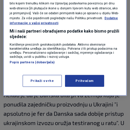
se fokusirao na Bliski istok budući da su se
bilo kojem trenutku klikom na Upravljaj postavkama poveznicu pri dnu
web-stranice [ili plutajuće ikone u donjem lijevom kutu web stranice, ako
zemlje Perzijskog zaljeva ove godine suočile s
je primjenjivo]. Vaši će se odabiri primijeniti kako je opisano u dijelu Web-
mjesto. Za više pojedinosti pogledajte našu Politiku privatnosti.
Dodatne
iranskim napadima kojima su se morale
informacije o vašoj privatnosti
suprotstaviti.
Mi i naši partneri obrađujemo podatke kako bismo pružili
sljedeće:
Objavljujući sporazum s Danskom, Zelenskij je
Korištenje preciznih geolokacijskih podataka. Aktivno skeniranje
karakteristika uređaja za identifikaciju. Pohrana i/ili pristup podacima na
rekao da sporazum "otvara veće mogućnosti
uređaju. Personalizirano oglašavanje i sadržaj, mjerenje oglašavanja i
sadržaja, uvidi u publiku i razvoj usluga.
za zajedničku obrambenu proizvodnju,
Popis partnera (dobavljača)
razmjenu stručnosti i transparentnost u
izvozu oružja".
Prikaži svrhe
Prihvaćam
Rekao je da je Danska bila prva zemlja koja je
ponudila zajedničku proizvodnju u Ukrajini "i
apsolutno je fer da Danska sada dobije pristup
ukrajinskom izvozu oružja testiranog u ratu". U