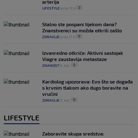
arterija
2
LIFESTYLE
prije 15 h
|
|
Stalno ste pospani tijekom dana?
Znanstvenici su možda otkrili zašto
0
ZDRAVLJE
prije 17 h
|
|
Izvanredno otkriće: Aktivni sastojak
Viagre zaustavlja metastaze
2
ZNANOST
6. kol.
|
|
Kardiolog upozorava: Evo što se događa
s krvnim tlakom ako dugo boravite na
vrućini
0
ZDRAVLJE
5. kol.
|
|
LIFESTYLE
Zaboravite skupa sredstva: