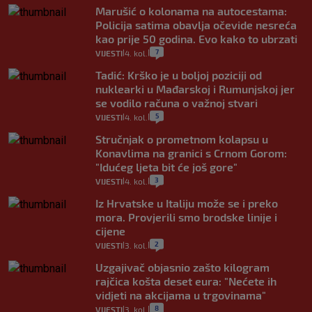
Marušić o kolonama na autocestama:
Policija satima obavlja očevide nesreća
kao prije 50 godina. Evo kako to ubrzati
7
VIJESTI
4. kol.
|
|
Tadić: Krško je u boljoj poziciji od
nuklearki u Mađarskoj i Rumunjskoj jer
se vodilo računa o važnoj stvari
5
VIJESTI
4. kol.
|
|
Stručnjak o prometnom kolapsu u
Konavlima na granici s Crnom Gorom:
"Idućeg ljeta bit će još gore"
3
VIJESTI
4. kol.
|
|
Iz Hrvatske u Italiju može se i preko
mora. Provjerili smo brodske linije i
cijene
2
VIJESTI
3. kol.
|
|
Uzgajivač objasnio zašto kilogram
rajčica košta deset eura: "Nećete ih
vidjeti na akcijama u trgovinama"
8
VIJESTI
3. kol.
|
|