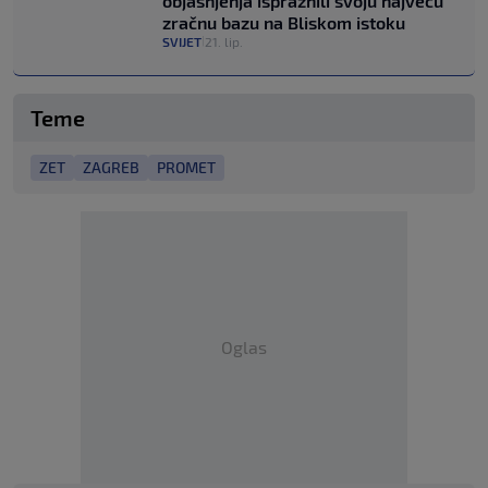
objašnjenja ispraznili svoju najveću
zračnu bazu na Bliskom istoku
SVIJET
21. lip.
|
Teme
ZET
ZAGREB
PROMET
Oglas