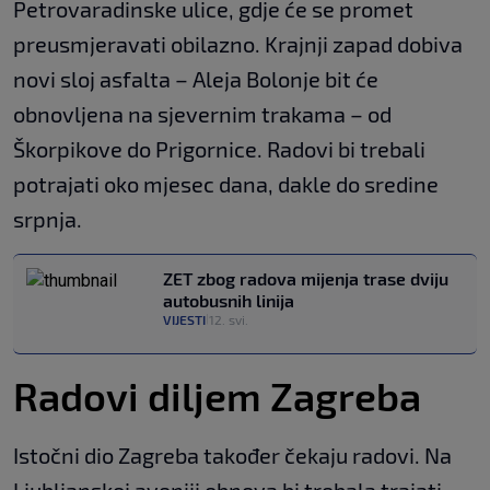
Petrovaradinske ulice, gdje će se promet
preusmjeravati obilazno. Krajnji zapad dobiva
novi sloj asfalta – Aleja Bolonje bit će
obnovljena na sjevernim trakama – od
Škorpikove do Prigornice. Radovi bi trebali
potrajati oko mjesec dana, dakle do sredine
srpnja.
ZET zbog radova mijenja trase dviju
autobusnih linija
VIJESTI
12. svi.
|
Radovi diljem Zagreba
Istočni dio Zagreba također čekaju radovi. Na
Ljubljanskoj aveniji obnova bi trebala trajati