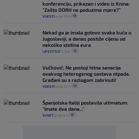
konferenciju, prikazan i video iz Knina:
"Zašto DORH ne poduzima mjere?"
19
VIJESTI
prije 13 h
|
|
Nekad ga je imala gotovo svaka kuća u
Jugoslaviji, a danas postiže cijenu od
nekoliko stotina eura
0
LIFESTYLE
5. kol.
|
|
Vučković: Ne postoji hitna sanacija
ovakvog heterogenog sastava otpada.
Građani su s razlogom zabrinuti!
17
VIJESTI
prije 12 h
|
|
Španjolska Italiji postavila ultimatum:
"Imate dva dana..."
0
SVIJET
prije 8 h
|
|