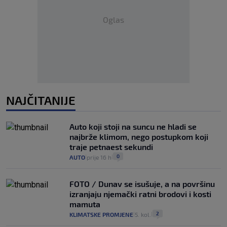
Oglas
NAJČITANIJE
Auto koji stoji na suncu ne hladi se
najbrže klimom, nego postupkom koji
traje petnaest sekundi
0
AUTO
prije 16 h
|
|
FOTO / Dunav se isušuje, a na površinu
izranjaju njemački ratni brodovi i kosti
mamuta
2
KLIMATSKE PROMJENE
5. kol.
|
|