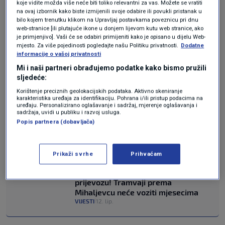
koje vidite možda više neće biti toliko relevantni za vas. Možete se vratiti
na ovaj izbornik kako biste izmijenili svoje odabire ili povukli pristanak u
vrijednom oko šest milijuna eura, a sanacija će
bilo kojem trenutku klikom na Upravljaj postavkama poveznicu pri dnu
web-stranice [ili plutajuće ikone u donjem lijevom kutu web stranice, ako
trajati godinu dana. Zahvat uključuje
je primjenjivo]. Vaši će se odabiri primijeniti kako je opisano u dijelu Web-
mjesto. Za više pojedinosti pogledajte našu Politiku privatnosti.
Dodatne
kompletnu zamjenu ograda, postavljanje
informacije o vašoj privatnosti
novog asfaltnog sloja te obnovu nosivih
Mi i naši partneri obrađujemo podatke kako bismo pružili
sljedeće:
stupova i čeličnih obloga konstrukcije. Treća
Korištenje preciznih geolokacijskih podataka. Aktivno skeniranje
razina petlje bit će izvan funkcije godinu dana,
karakteristika uređaja za identifikaciju. Pohrana i/ili pristup podacima na
uređaju. Personalizirano oglašavanje i sadržaj, mjerenje oglašavanja i
a na ostatku prometnice odvijat će se
sadržaja, uvidi u publiku i razvoj usluga.
Popis partnera (dobavljača)
privremena regulacija prometa te će radovi
utjecati i na javni prijevoz.
Prikaži svrhe
Prihvaćam
Velika promjena u ZET-ovom
prijevozu! Tramvaji prema
Mihaljevcu neće voziti mjesecima
VIJESTI
12. lip.
|