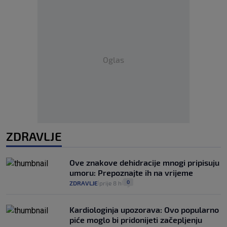
Oglas
ZDRAVLJE
Ove znakove dehidracije mnogi pripisuju
umoru: Prepoznajte ih na vrijeme
0
ZDRAVLJE
prije 8 h
|
|
Kardiologinja upozorava: Ovo popularno
piće moglo bi pridonijeti začepljenju