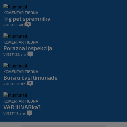
KOMENTAR TJEDNA
Trg pet spremnika
5
VIJESTI
1. kol.
|
|
KOMENTAR TJEDNA
Porazna inspekcija
11
VIJESTI
25. srp.
|
|
KOMENTAR TJEDNA
Bura u čaši limunade
0
VIJESTI
18. srp.
|
|
KOMENTAR TJEDNA
VAR ili VARka?
4
VIJESTI
11. srp.
|
|