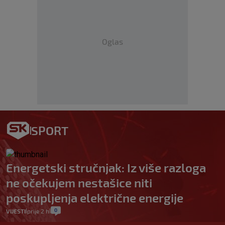
Oglas
SPORT
Energetski stručnjak: Iz više razloga
ne očekujem nestašice niti
poskupljenja električne energije
0
VIJESTI
prije 2 h
|
|