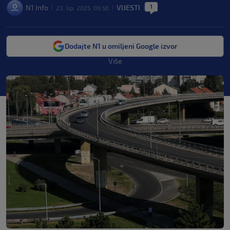
1
N1 Info
VIJESTI
23. lip. 2025. 09:56
|
|
|
Dodajte N1 u omiljeni Google izvor
Više