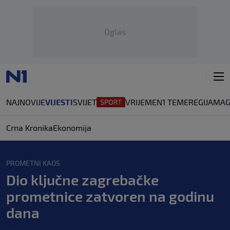
Oglas
NAJNOVIJE
VIJESTI
SVIJET
VRIJEME
N1 TEME
REGIJA
MAG
Crna Kronika
Ekonomija
PROMETNI KAOS
Dio ključne zagrebačke
prometnice zatvoren na godinu
dana