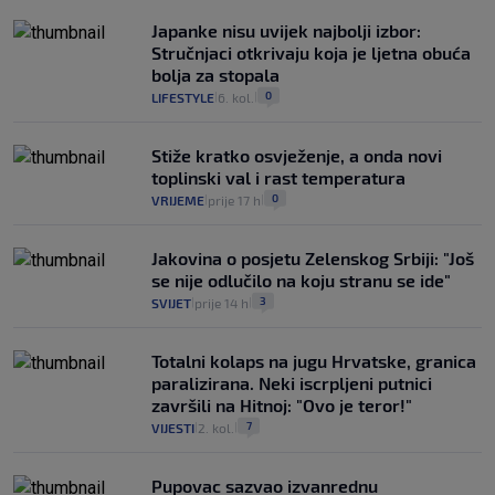
Japanke nisu uvijek najbolji izbor:
Stručnjaci otkrivaju koja je ljetna obuća
bolja za stopala
0
LIFESTYLE
6. kol.
|
|
Stiže kratko osvježenje, a onda novi
toplinski val i rast temperatura
0
VRIJEME
prije 17 h
|
|
Jakovina o posjetu Zelenskog Srbiji: "Još
se nije odlučilo na koju stranu se ide"
3
SVIJET
prije 14 h
|
|
Totalni kolaps na jugu Hrvatske, granica
paralizirana. Neki iscrpljeni putnici
završili na Hitnoj: "Ovo je teror!"
7
VIJESTI
2. kol.
|
|
Pupovac sazvao izvanrednu