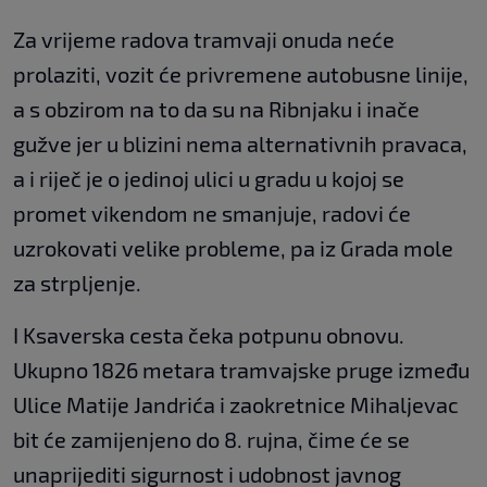
Za vrijeme radova tramvaji onuda neće
prolaziti, vozit će privremene autobusne linije,
a s obzirom na to da su na Ribnjaku i inače
gužve jer u blizini nema alternativnih pravaca,
a i riječ je o jedinoj ulici u gradu u kojoj se
promet vikendom ne smanjuje, radovi će
uzrokovati velike probleme, pa iz Grada mole
za strpljenje.
I Ksaverska cesta čeka potpunu obnovu.
Ukupno 1826 metara tramvajske pruge između
Ulice Matije Jandrića i zaokretnice Mihaljevac
bit će zamijenjeno do 8. rujna, čime će se
unaprijediti sigurnost i udobnost javnog