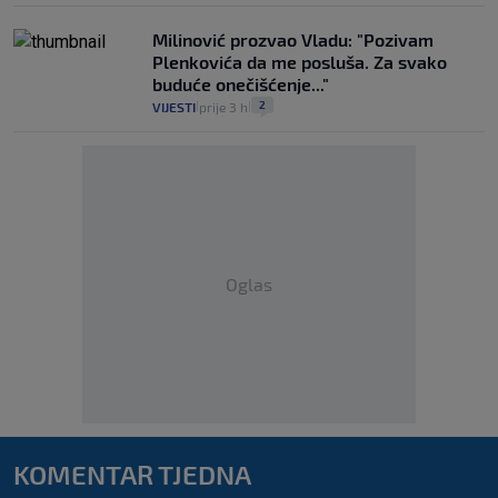
Milinović prozvao Vladu: "Pozivam
Plenkovića da me posluša. Za svako
buduće onečišćenje..."
2
VIJESTI
prije 3 h
|
|
Oglas
KOMENTAR TJEDNA