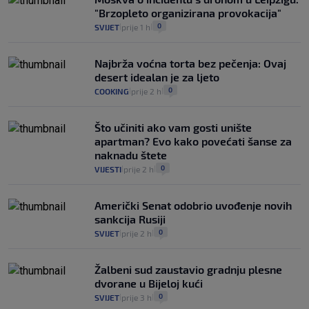
"Brzopleto organizirana provokacija"
0
SVIJET
prije 1 h
|
|
Najbrža voćna torta bez pečenja: Ovaj
desert idealan je za ljeto
0
COOKING
prije 2 h
|
|
Što učiniti ako vam gosti unište
apartman? Evo kako povećati šanse za
naknadu štete
0
VIJESTI
prije 2 h
|
|
Američki Senat odobrio uvođenje novih
sankcija Rusiji
0
SVIJET
prije 2 h
|
|
Žalbeni sud zaustavio gradnju plesne
dvorane u Bijeloj kući
0
SVIJET
prije 3 h
|
|