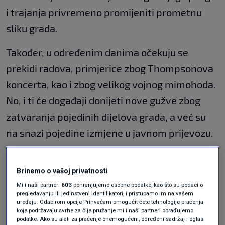
i trajanja privremeno promijeniti prometnu
sliku grada.
Također, u određenim danima očekuju se
prekidi radova, primjerice zbog Thompsonova
koncerta, kao i zbog velikog vojnog mimohoda.
No, i ti će događaji donijeti nove gužve zbog
zatvaranja pojedinih dijelova grada, a već su
na snazi pojedine izmjene u javnom prijevozu.
Petlja će biti zatvorena
Brinemo o vašoj privatnosti
godinu dana
Mi i naši partneri
603
pohranjujemo osobne podatke, kao što su podaci o
pregledavanju ili jedinstveni identifikatori, i pristupamo im na vašem
uređaju. Odabirom opcije Prihvaćam omogućit ćete tehnologije praćenja
U ponedjeljak su počeli radovi na III. razini
koje podržavaju svrhe za čije pružanje mi i naši partneri obrađujemo
podatke. Ako su alati za praćenje onemogućeni, određeni sadržaj i oglasi
petlje Držićeva – Slavonska. Riječ je o projektu