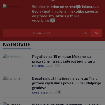
Selidba je jedno od stresnijih iskustava.
Evo aktualnih cijena i nekoliko savjeta
da prođe što lakše i jeftinije
0
VIJESTI
2. kol.
|
|
Izračunali smo koliko košta putovanje
automobilom na Hvar iz Zagreba, a
Idi na Sport
koliko iz Osijeka
14
VIJESTI
2. kol.
NAJNOVIJE
|
|
"Kći je otišla na more, a zaboravila
zdravstvenu iskaznicu". Kakva su prava
Pogačice za 15 minuta: Mekane su,
pacijenata izvan mjesta prebivališta?
prozračne i tražit ćete još jednu turu
1
VIJESTI
1. kol.
|
|
0
COOKING
prije 1 h
|
|
Deset najdužih letova na svijetu: Traju
gotovo cijeli dan i povezuju najudaljenije
gradove
0
LIFESTYLE
prije 1 h
|
|
Moskva o incidentu s dronom u Leipzigu: