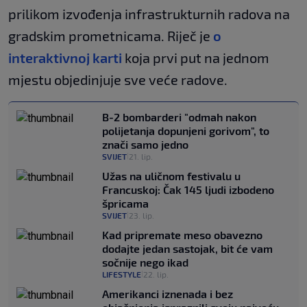
prilikom izvođenja infrastrukturnih radova na
gradskim prometnicama. Riječ je
o
interaktivnoj karti
koja prvi put na jednom
mjestu objedinjuje sve veće radove.
B-2 bombarderi "odmah nakon
polijetanja dopunjeni gorivom", to
znači samo jedno
SVIJET
21. lip.
|
Užas na uličnom festivalu u
Francuskoj: Čak 145 ljudi izbodeno
špricama
SVIJET
23. lip.
|
Kad pripremate meso obavezno
dodajte jedan sastojak, bit će vam
sočnije nego ikad
LIFESTYLE
22. lip.
|
Amerikanci iznenada i bez