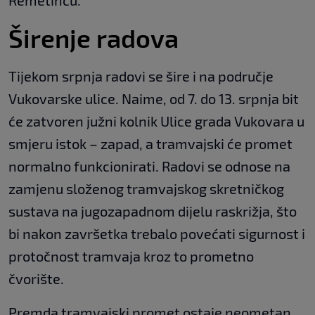
Širenje radova
Tijekom srpnja radovi se šire i na područje
Vukovarske ulice. Naime, od 7. do 13. srpnja bit
će zatvoren južni kolnik Ulice grada Vukovara u
smjeru istok – zapad, a tramvajski će promet
normalno funkcionirati. Radovi se odnose na
zamjenu složenog tramvajskog skretničkog
sustava na jugozapadnom dijelu raskrižja, što
bi nakon završetka trebalo povećati sigurnost i
protočnost tramvaja kroz to prometno
čvorište.
Premda tramvajski promet ostaje neometan,