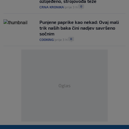
ozlijeđeno, strojovođa teže
0
CRNA KRONIKA
prije 3 h
|
|
Punjene paprike kao nekad: Ovaj mali
trik naših baka čini nadjev savršeno
sočnim
0
COOKING
prije 3 h
|
|
Oglas