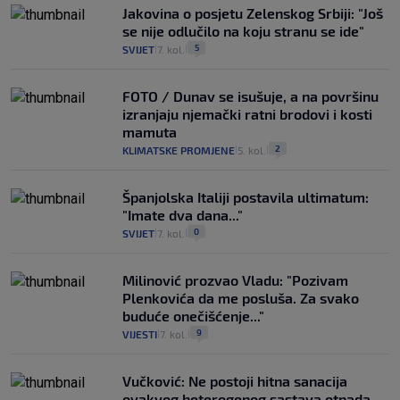
Jakovina o posjetu Zelenskog Srbiji: "Još
se nije odlučilo na koju stranu se ide"
5
SVIJET
7. kol.
|
|
FOTO / Dunav se isušuje, a na površinu
izranjaju njemački ratni brodovi i kosti
mamuta
2
KLIMATSKE PROMJENE
5. kol.
|
|
Španjolska Italiji postavila ultimatum:
"Imate dva dana..."
0
SVIJET
7. kol.
|
|
Milinović prozvao Vladu: "Pozivam
Plenkovića da me posluša. Za svako
buduće onečišćenje..."
9
VIJESTI
7. kol.
|
|
Vučković: Ne postoji hitna sanacija
ovakvog heterogenog sastava otpada.