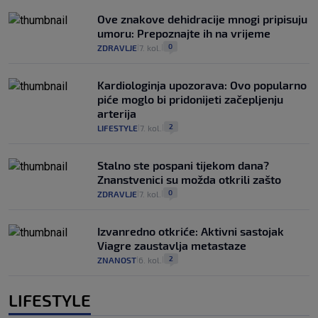
Ove znakove dehidracije mnogi pripisuju
umoru: Prepoznajte ih na vrijeme
0
ZDRAVLJE
7. kol.
|
|
Kardiologinja upozorava: Ovo popularno
piće moglo bi pridonijeti začepljenju
arterija
2
LIFESTYLE
7. kol.
|
|
Stalno ste pospani tijekom dana?
Znanstvenici su možda otkrili zašto
0
ZDRAVLJE
7. kol.
|
|
Izvanredno otkriće: Aktivni sastojak
Viagre zaustavlja metastaze
2
ZNANOST
6. kol.
|
|
LIFESTYLE