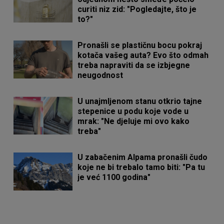
curiti niz zid: "Pogledajte, što je
to?"
Pronašli se plastičnu bocu pokraj
kotača vašeg auta? Evo što odmah
treba napraviti da se izbjegne
neugodnost
U unajmljenom stanu otkrio tajne
stepenice u podu koje vode u
mrak: "Ne djeluje mi ovo kako
treba"
U zabačenim Alpama pronašli čudo
koje ne bi trebalo tamo biti: "Pa tu
je već 1100 godina"