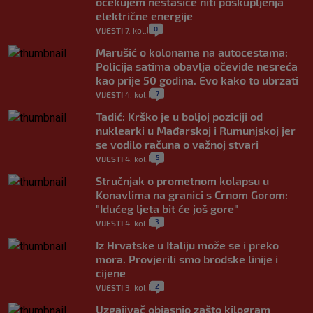
očekujem nestašice niti poskupljenja
električne energije
0
VIJESTI
7. kol.
|
|
Marušić o kolonama na autocestama:
Policija satima obavlja očevide nesreća
kao prije 50 godina. Evo kako to ubrzati
7
VIJESTI
4. kol.
|
|
Tadić: Krško je u boljoj poziciji od
nuklearki u Mađarskoj i Rumunjskoj jer
se vodilo računa o važnoj stvari
5
VIJESTI
4. kol.
|
|
Stručnjak o prometnom kolapsu u
Konavlima na granici s Crnom Gorom:
"Idućeg ljeta bit će još gore"
3
VIJESTI
4. kol.
|
|
Iz Hrvatske u Italiju može se i preko
mora. Provjerili smo brodske linije i
cijene
2
VIJESTI
3. kol.
|
|
Uzgajivač objasnio zašto kilogram