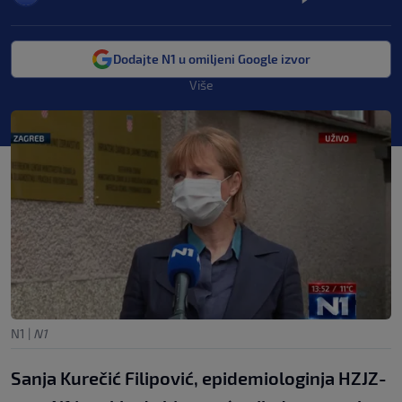
Dodajte N1 u omiljeni Google izvor
Više
N1
|
N1
Sanja Kurečić Filipović, epidemiologinja HZJZ-