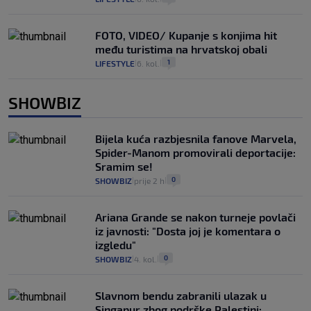
FOTO, VIDEO/ Kupanje s konjima hit
među turistima na hrvatskoj obali
1
LIFESTYLE
6. kol.
|
|
SHOWBIZ
Bijela kuća razbjesnila fanove Marvela,
Spider-Manom promovirali deportacije:
Sramim se!
0
SHOWBIZ
prije 2 h
|
|
Ariana Grande se nakon turneje povlači
iz javnosti: "Dosta joj je komentara o
izgledu"
0
SHOWBIZ
4. kol.
|
|
Slavnom bendu zabranili ulazak u
Singapur zbog podrške Palestini: