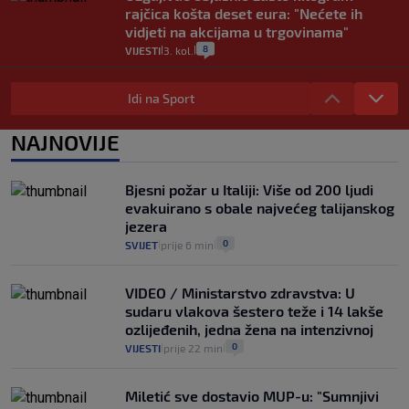
rajčica košta deset eura: "Nećete ih
vidjeti na akcijama u trgovinama"
8
VIJESTI
3. kol.
|
|
Selidba je jedno od stresnijih iskustava.
Evo aktualnih cijena i nekoliko savjeta
Idi na Sport
da prođe što lakše i jeftinije
0
VIJESTI
2. kol.
NAJNOVIJE
|
|
Izračunali smo koliko košta putovanje
automobilom na Hvar iz Zagreba, a
Bjesni požar u Italiji: Više od 200 ljudi
koliko iz Osijeka
evakuirano s obale najvećeg talijanskog
14
VIJESTI
2. kol.
|
|
jezera
0
SVIJET
prije 6 min
|
|
VIDEO / Ministarstvo zdravstva: U
sudaru vlakova šestero teže i 14 lakše
ozlijeđenih, jedna žena na intenzivnoj
0
VIJESTI
prije 22 min
|
|
Miletić sve dostavio MUP-u: "Sumnjivi