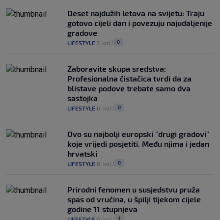
Deset najdužih letova na svijetu: Traju
gotovo cijeli dan i povezuju najudaljenije
gradove
0
LIFESTYLE
7. kol.
|
|
Zaboravite skupa sredstva:
Profesionalna čistačica tvrdi da za
blistave podove trebate samo dva
sastojka
0
LIFESTYLE
6. kol.
|
|
Ovo su najbolji europski "drugi gradovi"
koje vrijedi posjetiti. Među njima i jedan
hrvatski
0
LIFESTYLE
6. kol.
|
|
Prirodni fenomen u susjedstvu pruža
spas od vrućina, u špilji tijekom cijele
godine 11 stupnjeva
1
LIFESTYLE
6. kol.
|
|