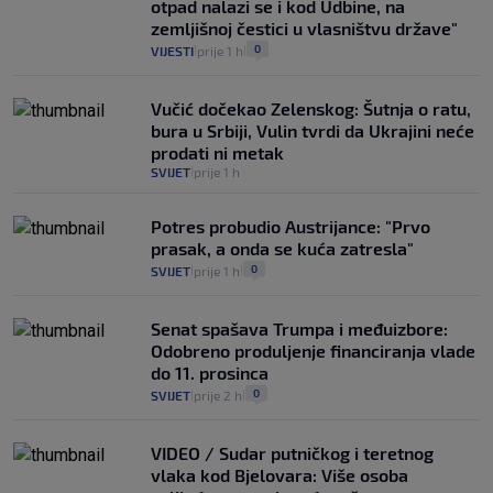
otpad nalazi se i kod Udbine, na
zemljišnoj čestici u vlasništvu države"
0
VIJESTI
prije 1 h
|
|
Vučić dočekao Zelenskog: Šutnja o ratu,
bura u Srbiji, Vulin tvrdi da Ukrajini neće
prodati ni metak
SVIJET
prije 1 h
|
Potres probudio Austrijance: "Prvo
prasak, a onda se kuća zatresla"
0
SVIJET
prije 1 h
|
|
Senat spašava Trumpa i međuizbore:
Odobreno produljenje financiranja vlade
do 11. prosinca
0
SVIJET
prije 2 h
|
|
VIDEO / Sudar putničkog i teretnog
vlaka kod Bjelovara: Više osoba