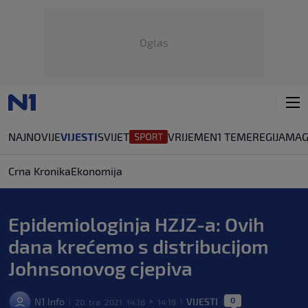
Oglas
NAJNOVIJE
VIJESTI
SVIJET
VRIJEME
N1 TEME
REGIJA
MAG
Crna Kronika
Ekonomija
Epidemiologinja HZJZ-a: Ovih
dana krećemo s distribucijom
Johnsonovog cjepiva
0
N1 Info
VIJESTI
20. tra. 2021. 14:18
14:19
|
>
|
|