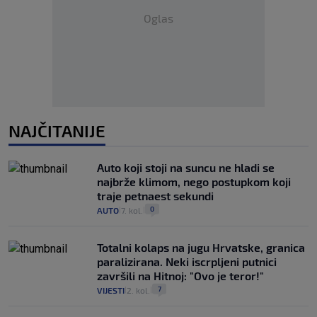
Oglas
NAJČITANIJE
Auto koji stoji na suncu ne hladi se
najbrže klimom, nego postupkom koji
traje petnaest sekundi
0
AUTO
7. kol.
|
|
Totalni kolaps na jugu Hrvatske, granica
paralizirana. Neki iscrpljeni putnici
završili na Hitnoj: "Ovo je teror!"
7
VIJESTI
2. kol.
|
|