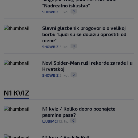
"Nadrealno iskustvo"
0
SHOWBIZ
3. kol.
|
|
Slavni glazbenik progovorio o velikoj
borbi: "Ljudi su se dolazili oprostiti od
mene"
0
SHOWBIZ
3. kol.
|
|
Novi Spider-Man ruši rekorde zarade i u
Hrvatskoj
0
SHOWBIZ
3. kol.
|
|
N1 KVIZ
N1 kviz / Koliko dobro poznajete
pasmine pasa?
0
LJUBIMCI
13. lip.
|
|
N1 kviz / Rock & Roll