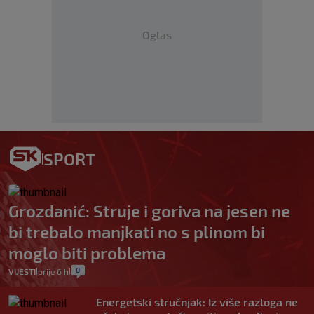
Oglas
SPORT
Grozdanić: Struje i goriva na jesen ne
bi trebalo manjkati no s plinom bi
moglo biti problema
0
VIJESTI
prije 6 h
|
|
Energetski stručnjak: Iz više razloga ne