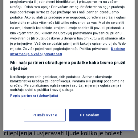
pregledavanju ili jedinstveni identifikatori, i pristupamo im na vašem
neželjene reakcije koje se nisu mogle otkriti u
uređaju. Odabirom opcije Prihvaćam omogućit ćete tehnologije praćenja
koje podržavaju svrhe za čije pružanje mi i naši partneri obrađujemo
kliničkim ispitivanjima. Vidjet ćemo što će se
podatke. Ako su alati za praćenje onemogućeni, određeni sadržaj i oglasi
koje vidite možda više neće biti toliko relevantni za vas. Možete se vratiti
događati. Zasad se cjepivo smatra učinkovitim,
na ovaj izbornik kako biste izmijenili svoje odabire ili povukli pristanak u
a sigurnosni profil će se i dalje nadzirati i
bilo kojem trenutku klikom na Upravljaj postavkama poveznicu pri dnu
web-stranice [ili plutajuće ikone u donjem lijevom kutu web stranice, ako
ispitivati."
je primjenjivo]. Vaši će se odabiri primijeniti kako je opisano u dijelu Web-
mjesto. Za više pojedinosti pogledajte našu Politiku privatnosti.
Dodatne
informacije o vašoj privatnosti
Mi i naši partneri obrađujemo podatke kako bismo pružili
S obzirom na nepovjerenje građana prema
sljedeće:
AstraZeneci nakon objava o slučajevima
Korištenje preciznih geolokacijskih podataka. Aktivno skeniranje
karakteristika uređaja za identifikaciju. Pohrana i/ili pristup podacima na
zgrušavanja krvi, Kurečić Filipović napominje
uređaju. Personalizirano oglašavanje i sadržaj, mjerenje oglašavanja i
sadržaja, uvidi u publiku i razvoj usluga.
koliko je važno neprestano isticati prednosti
Popis partnera (dobavljača)
cijepljenja:
Prikaži svrhe
Prihvaćam
"Moramo stalno komunicirati prednosti
cijepljenja i uvjeravati ljude koliko je bolest