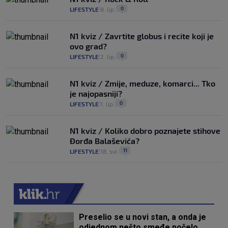
0
LIFESTYLE
8. lip.
|
|
N1 kviz / Zavrtite globus i recite koji je
ovo grad?
0
LIFESTYLE
2. lip.
|
|
N1 kviz / Zmije, meduze, komarci... Tko
je najopasniji?
0
LIFESTYLE
1. lip.
|
|
N1 kviz / Koliko dobro poznajete stihove
Đorđa Balaševića?
11
LIFESTYLE
18. svi.
|
|
Preselio se u novi stan, a onda je
odjednom nešto smeđe počelo