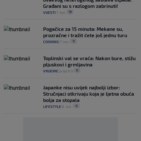
Građani su s razlogom zabrinuti!
19
VIJESTI
7. kol.
|
|
Pogačice za 15 minuta: Mekane su,
prozračne i tražit ćete još jednu turu
0
COOKING
7. kol.
|
|
Toplinski val se vraća: Nakon bure, stižu
pljuskovi i grmljavina
0
VRIJEME
prije 6 h
|
|
Japanke nisu uvijek najbolji izbor:
Stručnjaci otkrivaju koja je ljetna obuća
bolja za stopala
0
LIFESTYLE
6. kol.
|
|