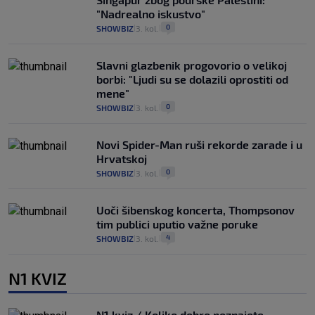
"Nadrealno iskustvo"
0
SHOWBIZ
3. kol.
|
|
Slavni glazbenik progovorio o velikoj
borbi: "Ljudi su se dolazili oprostiti od
mene"
0
SHOWBIZ
3. kol.
|
|
Novi Spider-Man ruši rekorde zarade i u
Hrvatskoj
0
SHOWBIZ
3. kol.
|
|
Uoči šibenskog koncerta, Thompsonov
tim publici uputio važne poruke
4
SHOWBIZ
3. kol.
|
|
N1 KVIZ
N1 kviz / Koliko dobro poznajete