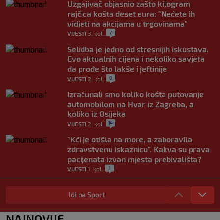
Uzgajivač objasnio zašto kilogram
rajčica košta deset eura: "Nećete ih
vidjeti na akcijama u trgovinama"
7
VIJESTI
3. kol.
|
|
Selidba je jedno od stresnijih iskustava.
Evo aktualnih cijena i nekoliko savjeta
da prođe što lakše i jeftinije
0
VIJESTI
2. kol.
|
|
Izračunali smo koliko košta putovanje
automobilom na Hvar iz Zagreba, a
koliko iz Osijeka
14
VIJESTI
2. kol.
|
|
"Kći je otišla na more, a zaboravila
zdravstvenu iskaznicu". Kakva su prava
pacijenata izvan mjesta prebivališta?
1
VIJESTI
1. kol.
|
|
Provjerili smo "što ćemo onda" ako
Plenković na 15 dana ukine mjere: "Ne bi
Idi na Sport
se dogodilo ništa. Vlada se zaljubila u te
intervencije"
NAJNOVIJE