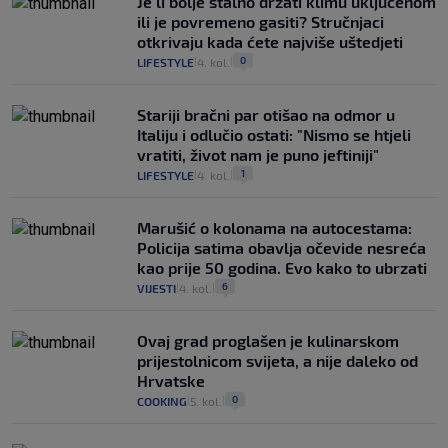
Je li bolje stalno držati klimu uključenom
ili je povremeno gasiti? Stručnjaci
otkrivaju kada ćete najviše uštedjeti
0
LIFESTYLE
4. kol.
|
|
Stariji bračni par otišao na odmor u
Italiju i odlučio ostati: "Nismo se htjeli
vratiti, život nam je puno jeftiniji"
1
LIFESTYLE
4. kol.
|
|
Marušić o kolonama na autocestama:
Policija satima obavlja očevide nesreća
kao prije 50 godina. Evo kako to ubrzati
6
VIJESTI
4. kol.
|
|
Ovaj grad proglašen je kulinarskom
prijestolnicom svijeta, a nije daleko od
Hrvatske
0
COOKING
5. kol.
|
|