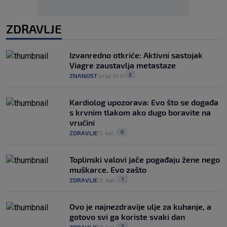
ZDRAVLJE
Izvanredno otkriće: Aktivni sastojak
Viagre zaustavlja metastaze
2
ZNANOST
prije 10 h
|
|
Kardiolog upozorava: Evo što se događa
s krvnim tlakom ako dugo boravite na
vrućini
0
ZDRAVLJE
5. kol.
|
|
Toplinski valovi jače pogađaju žene nego
muškarce. Evo zašto
1
ZDRAVLJE
3. kol.
|
|
Ovo je najnezdravije ulje za kuhanje, a
gotovo svi ga koriste svaki dan
3
|
|