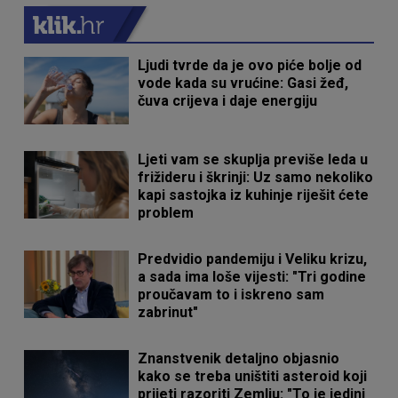
Ljudi tvrde da je ovo piće bolje od
vode kada su vrućine: Gasi žeđ,
čuva crijeva i daje energiju
Ljeti vam se skuplja previše leda u
frižideru i škrinji: Uz samo nekoliko
kapi sastojka iz kuhinje riješit ćete
problem
Predvidio pandemiju i Veliku krizu,
a sada ima loše vijesti: "Tri godine
proučavam to i iskreno sam
zabrinut"
Znanstvenik detaljno objasnio
kako se treba uništiti asteroid koji
prijeti razoriti Zemlju: "To je jedini