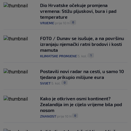
Dio Hrvatske očekuje promjena
vremena: Stižu pljuskovi, bura i pad
temperature
0
VRIJEME
prije 10 h
|
|
FOTO / Dunav se isušuje, a na površinu
izranjaju njemački ratni brodovi i kosti
mamuta
1
KLIMATSKE PROMJENE
5. kol.
|
|
Postavili novi radar na cesti, u samo 10
tjedana prikupio milijune eura
0
SVIJET
5. kol.
|
|
Kako je otkriven osmi kontinent?
Zealandija im je cijelo vrijeme bila pod
nosom
0
ZNANOST
prije 10 h
|
|