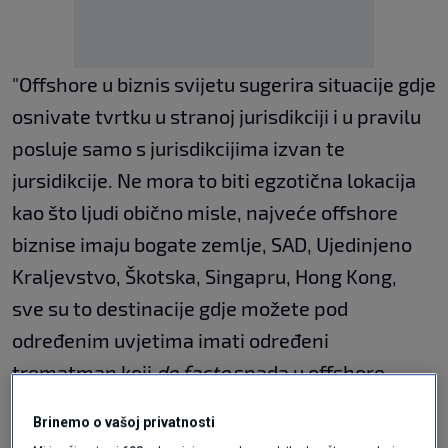
"Offshore u biznis svijetu sugerira situacije gdje
osnivate tvrtku u stranoj jurisdikciji i u pravilu
posluje samo s jurisdikcijima izvan te
jursidikcije. Ne mora to biti egzotična lokacija
kao što ljudi obično misle, najveće offshore
biznise imaju bogate zemlje, SAD, Ujedinjeno
Kraljevstvo, Škotska, Singapru, Hong Kong,
sve su to destinacije gdje možete pod
određenim uvjetima imati određeni
trematman koji
de facto
spada u offshore
tretman.
Brinemo o vašoj privatnosti
To je apsolutno legalno, nema ničeg ilegalnog,