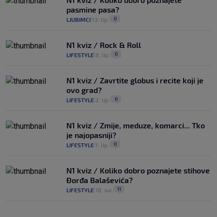
pasmine pasa?
0
LJUBIMCI
13. lip.
|
|
N1 kviz / Rock & Roll
0
LIFESTYLE
8. lip.
|
|
N1 kviz / Zavrtite globus i recite koji je
ovo grad?
0
LIFESTYLE
2. lip.
|
|
N1 kviz / Zmije, meduze, komarci... Tko
je najopasniji?
0
LIFESTYLE
1. lip.
|
|
N1 kviz / Koliko dobro poznajete stihove
Đorđa Balaševića?
11
LIFESTYLE
18. svi.
|
|