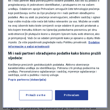
Mi i naši partneri
603
pohranjujemo osobne podatke, kao što su podaci o
ali pitanje je motivacije. Jedan dio je po mom
pregledavanju ili jedinstveni identifikatori, i pristupamo im na vašem
uređaju. Odabirom opcije Prihvaćam omogućit ćete tehnologije praćenja
dubokom uvjerenju orapvdana, ljudi iz
koje podržavaju svrhe za čije pružanje mi i naši partneri obrađujemo
podatke. Ako su alati za praćenje onemogućeni, određeni sadržaj i oglasi
legitimnih razloga žele zadržati diskreciju, u
koje vidite možda više neće biti toliko relevantni za vas. Možete se vratiti
na ovaj izbornik kako biste izmijenili svoje odabire ili povukli pristanak u
Hrvatskoj i nekim zemljama imate situaciju da
bilo kojem trenutku klikom na Upravljaj postavkama poveznicu pri dnu
web-stranice [ili plutajuće ikone u donjem lijevom kutu web stranice, ako
su financijska izvješća tvrtke dostupna svima",
je primjenjivo]. Vaši će se odabiri primijeniti kako je opisano u dijelu Web-
mjesto. Za više pojedinosti pogledajte našu Politiku privatnosti.
Dodatne
rekao je Grubišić.
informacije o vašoj privatnosti
Mi i naši partneri obrađujemo podatke kako bismo pružili
sljedeće:
Države u kojima se najčešće otvaraju offshore
Korištenje preciznih geolokacijskih podataka. Aktivno skeniranje
kompanije često se nazivaju poreznim
karakteristika uređaja za identifikaciju. Pohrana i/ili pristup podacima na
uređaju. Personalizirano oglašavanje i sadržaj, mjerenje oglašavanja i
oazama, Grubišić kaže da je to kolokvijalan
sadržaja, uvidi u publiku i razvoj usluga.
Popis partnera (dobavljača)
termin.
Prikaži svrhe
Prihvaćam
"Ako negdje imat porez od 20 ili 30 posto, a
drugdje 5 posto, apsolutno je normalno da