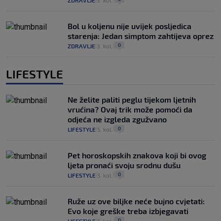
ZDRAVLJE
3. kol.
Bol u koljenu nije uvijek posljedica
starenja: Jedan simptom zahtijeva oprez
0
ZDRAVLJE
3. kol.
|
|
LIFESTYLE
Ne želite paliti peglu tijekom ljetnih
vrućina? Ovaj trik može pomoći da
odjeća ne izgleda zgužvano
0
LIFESTYLE
5. kol.
|
|
Pet horoskopskih znakova koji bi ovog
ljeta pronaći svoju srodnu dušu
0
LIFESTYLE
5. kol.
|
|
Ruže uz ove biljke neće bujno cvjetati:
Evo koje greške treba izbjegavati
0
|
|