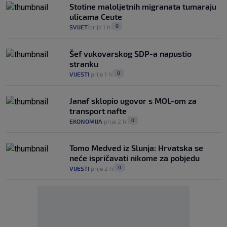
Stotine maloljetnih migranata tumaraju
ulicama Ceute
0
SVIJET
prije 1 h
|
|
Šef vukovarskog SDP-a napustio
stranku
0
VIJESTI
prije 1 h
|
|
Janaf sklopio ugovor s MOL-om za
transport nafte
0
EKONOMIJA
prije 2 h
|
|
Tomo Medved iz Slunja: Hrvatska se
neće ispričavati nikome za pobjedu
0
VIJESTI
prije 2 h
|
|