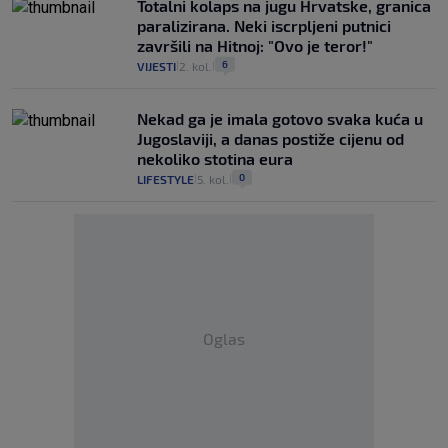
Totalni kolaps na jugu Hrvatske, granica
paralizirana. Neki iscrpljeni putnici
završili na Hitnoj: "Ovo je teror!"
6
VIJESTI
2. kol.
|
|
Nekad ga je imala gotovo svaka kuća u
Jugoslaviji, a danas postiže cijenu od
nekoliko stotina eura
0
LIFESTYLE
5. kol.
|
|
Oglas