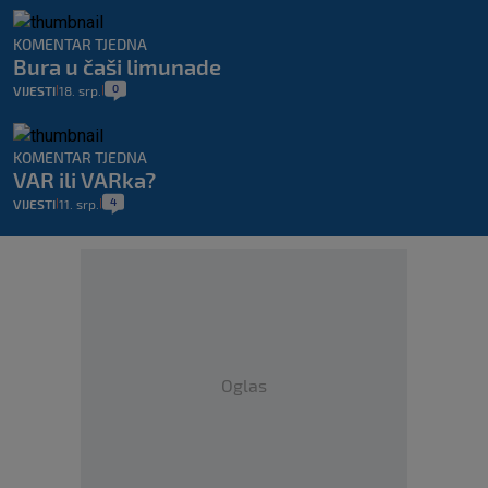
KOMENTAR TJEDNA
Bura u čaši limunade
0
VIJESTI
18. srp.
|
|
KOMENTAR TJEDNA
VAR ili VARka?
4
VIJESTI
11. srp.
|
|
Oglas