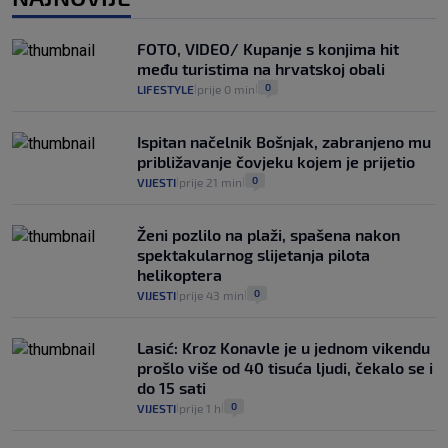
25
VIJESTI
30. srp.
|
|
Analitičar o Mostu: Oni su u yin-yang
FOTO, VIDEO/ Kupanje s konjima hit
poziciji i imaju drugog najpoznatijeg
među turistima na hrvatskoj obali
bravara u povijesti Hrvatske
0
LIFESTYLE
prije 0 min
|
|
16
VIJESTI
30. srp.
|
|
Ispitan načelnik Bošnjak, zabranjeno mu
približavanje čovjeku kojem je prijetio
0
VIJESTI
prije 21 min
|
|
Ženi pozlilo na plaži, spašena nakon
spektakularnog slijetanja pilota
helikoptera
0
VIJESTI
prije 43 min
|
|
Lasić: Kroz Konavle je u jednom vikendu
prošlo više od 40 tisuća ljudi, čekalo se i
do 15 sati
0
VIJESTI
prije 1 h
|
|