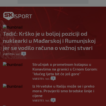
SPORT
Tadić: Krško je u boljoj poziciji od
nuklearki u Mađarskoj i Rumunjskoj
jer se vodilo računa o važnoj stvari
5
VIJESTI
4. kol.
|
|
Stručnjak o prometnom kolapsu u
Konavlima na granici s Crnom Gorom:
"Idućeg ljeta bit će još gore"
3
VIJESTI
4. kol.
|
|
Iz Hrvatske u Italiju može se i preko
mora. Provjerili smo brodske linije i
cijene
2
VIJESTI
3. kol.
|
|