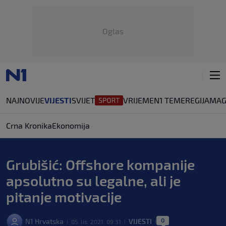
Oglas
NAJNOVIJE
VIJESTI
SVIJET
VRIJEME
N1 TEME
REGIJA
MAG
Crna Kronika
Ekonomija
Grubišić: Offshore kompanije
apsolutno su legalne, ali je
pitanje motivacije
0
N1 Hrvatska
VIJESTI
05. lis. 2021. 09:31
|
|
|