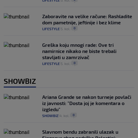
LIFESTYLE
5. kol.
Zaboravite na velike račune: Rashladite
dom pametnije, jeftinije i bez klime
0
LIFESTYLE
5. kol.
|
|
Greška koju mnogi rade: Ove tri
namirnice nikako ne biste trebali
stavljati u zamrzivač
0
LIFESTYLE
5. kol.
|
|
SHOWBIZ
Ariana Grande se nakon turneje povlači
iz javnosti: "Dosta joj je komentara o
izgledu"
0
SHOWBIZ
4. kol.
|
|
Slavnom bendu zabranili ulazak u
Singapur zbog podrške Palestini: