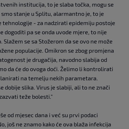
tvenih institucija, to je slaba točka, mogu se
 smo stanje u Splitu, alarmantno je, to je
je tehnologije - za nadzirati epidemiju postoje
e dogoditi pa se onda uvode mjere, to nije
lno. Slažem se sa Stožerom da se ovo ne može
ugrožene populacije. Omikron se zbog promjena
 patogenost je drugačija, navodno slabija od
mo da će do ovoga doći. Želimo li kontrolirati
lanirati na temelju nekih parametara.
dobije slika. Virus je slabiji, ali to ne znači
azvati teže bolesti."
še od mjesec dana i već su prvi podaci
No, još ne znamo kako će ova blaža infekcija