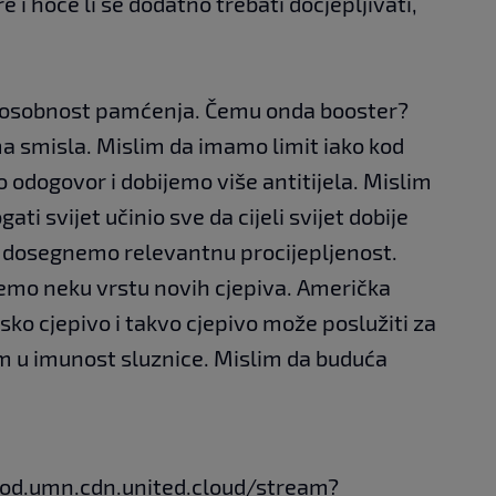
i hoće li se dodatno trebati docjepljivati,
posobnost pamćenja. Čemu onda booster?
a smisla. Mislim da imamo limit iako kod
odogovor i dobijemo više antitijela. Mislim
ogati svijet učinio sve da cijeli svijet dobije
a dosegnemo relevantnu procijepljenost.
emo neku vrstu novih cjepiva. Američka
sko cjepivo i takvo cjepivo može poslužiti za
em u imunost sluznice. Mislim da buduća
vod.umn.cdn.united.cloud/stream?