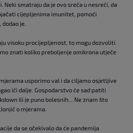
i. Neki smatraju da je ovo sreća u nesreći, da
pojačati cijepljenima imunitet, pomoći
 dodao je.
aju visoku procijepljenost, to mogu dozvoliti.
mo znati koliko preboljenje omikrona utječe
mjerama usporimo val i da ciljamo osjetljive
ogao ići dalje. Gospodarstvo će sad patiti
ckdown ili je puno bolesnih... Ne znam što
 Jonjić o mjerama.
uacije da se očekivalo da će pandemija