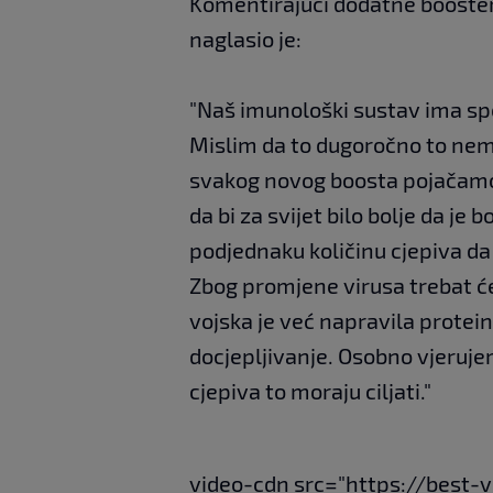
Komentirajući dodatne boostere 
naglasio je:
"Naš imunološki sustav ima s
Mislim da to dugoročno to nem
svakog novog boosta pojačamo 
da bi za svijet bilo bolje da je b
podjednaku količinu cjepiva d
Zbog promjene virusa trebat ć
vojska je već napravila protein
docjepljivanje. Osobno vjeruj
cjepiva to moraju ciljati."
video-cdn src="https://best-