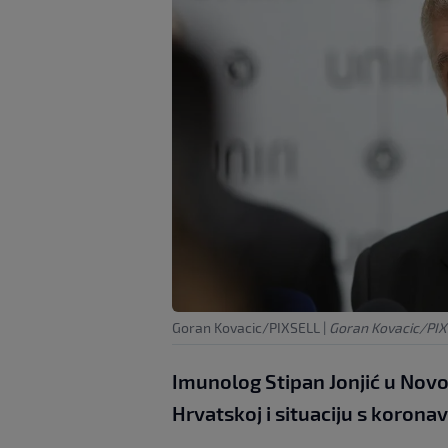
Goran Kovacic/PIXSELL
|
Goran Kovacic/PI
Imunolog Stipan Jonjić u Nov
Hrvatskoj i situaciju s korona