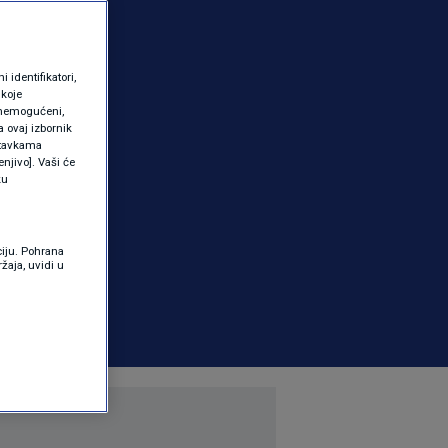
identifikatori,
 koje
 onemogućeni,
a ovaj izbornik
ostavkama
njivo]. Vaši će
ku
ciju. Pohrana
žaja, uvidi u