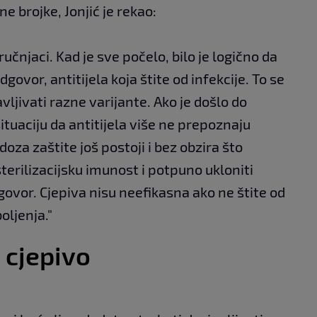
ne brojke, Jonjić je rekao:
učnjaci. Kad je sve počelo, bilo je logično da
govor, antitijela koja štite od infekcije. To se
vljivati razne varijante. Ako je došlo do
situaciju da antitijela više ne prepoznaju
za zaštite još postoji i bez obzira što
sterilizacijsku imunost i potpuno ukloniti
govor. Cjepiva nisu neefikasna ako ne štite od
oljenja."
 cjepivo