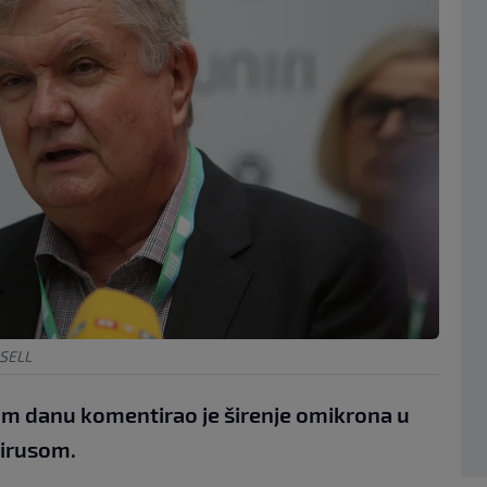
XSELL
om danu komentirao je širenje omikrona u
virusom.