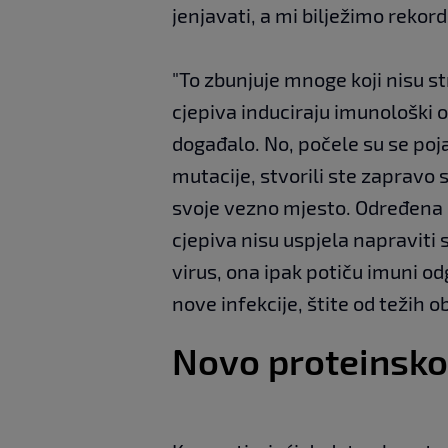
jenjavati, a mi bilježimo rekord
"To zbunjuje mnoge koji nisu str
cjepiva induciraju imunološki od
događalo. No, počele su se poja
mutacije, stvorili ste zapravo 
svoje vezno mjesto. Određena do
cjepiva nisu uspjela napraviti 
virus, ona ipak potiču imuni od
nove infekcije, štite od težih ob
Novo proteinsko