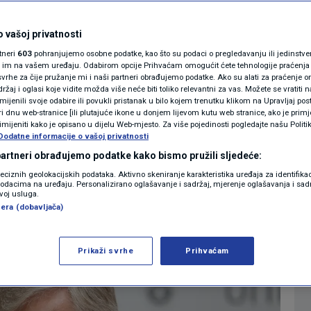
 nemoguće zaustaviti
MAGAZIN
N1 KOMENTAR
 vašoj privatnosti
 moguće ga je
rtneri
603
pohranjujemo osobne podatke, kao što su podaci o pregledavanju ili jedinstveni 
KOLUMNE
o im na vašem uređaju. Odabirom opcije Prihvaćam omogućit ćete tehnologije praćenja
vrhe za čije pružanje mi i naši partneri obrađujemo podatke. Ako su alati za praćenje
žaj i oglasi koje vidite možda više neće biti toliko relevantni za vas. Možete se vratiti n
N1(DIS)INFO
zmijenili svoje odabire ili povukli pristanak u bilo kojem trenutku klikom na Upravljaj p
i dnu web-stranice [ili plutajuće ikone u donjem lijevom kutu web stranice, ako je primje
0
09:59
12:16
VIJESTI
komentara
>
|
|
KLIMATSKE PROMJENE
rimijeniti kako je opisano u dijelu Web-mjesto. Za više pojedinosti pogledajte našu Politi
Dodatne informacije o vašoj privatnosti
FOTO
 partneri obrađujemo podatke kako bismo pružili sljedeće:
Više
reciznih geolokacijskih podataka. Aktivno skeniranje karakteristika uređaja za identifika
p podacima na uređaju. Personalizirano oglašavanje i sadržaj, mjerenje oglašavanja i sadr
VIDEO
zvoj usluga.
era (dobavljača)
Prikaži svrhe
Prihvaćam