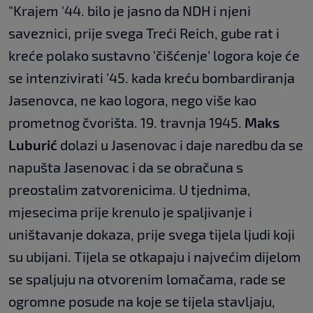
"Krajem '44. bilo je jasno da NDH i njeni
saveznici, prije svega Treći Reich, gube rat i
kreće polako sustavno 'čišćenje' logora koje će
se intenzivirati '45. kada kreću bombardiranja
Jasenovca, ne kao logora, nego više kao
prometnog čvorišta. 19. travnja 1945.
Maks
Luburić
dolazi u Jasenovac i daje naredbu da se
napušta Jasenovac i da se obračuna s
preostalim zatvorenicima. U tjednima,
mjesecima prije krenulo je spaljivanje i
uništavanje dokaza, prije svega tijela ljudi koji
su ubijani. Tijela se otkapaju i najvećim dijelom
se spaljuju na otvorenim lomačama, rade se
ogromne posude na koje se tijela stavljaju,