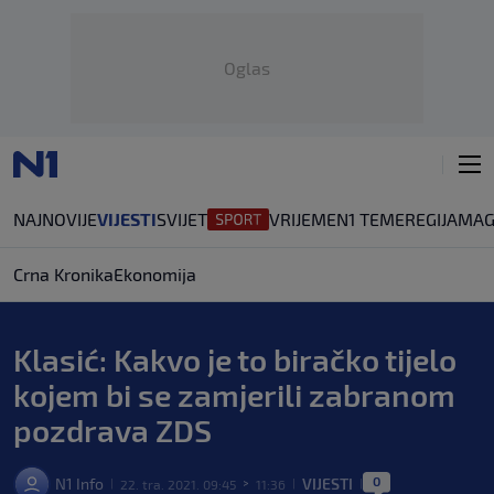
Oglas
NAJNOVIJE
VIJESTI
SVIJET
VRIJEME
N1 TEME
REGIJA
MAG
Crna Kronika
Ekonomija
Klasić: Kakvo je to biračko tijelo
kojem bi se zamjerili zabranom
pozdrava ZDS
0
N1 Info
VIJESTI
22. tra. 2021. 09:45
11:36
|
>
|
|