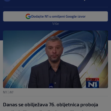
Dodajte N1 u omiljeni Google izvor
Više
N1
|
N1
Danas se obilježava 76. obljetnica proboja