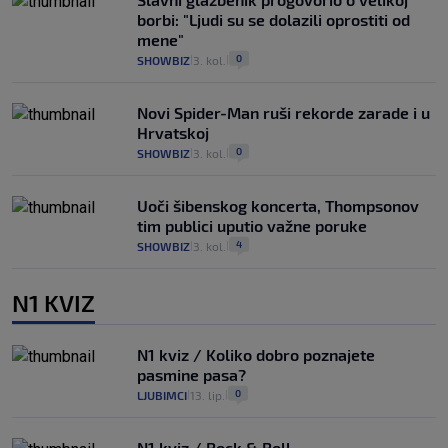
borbi: "Ljudi su se dolazili oprostiti od
mene"
0
SHOWBIZ
3. kol.
|
|
Novi Spider-Man ruši rekorde zarade i u
Hrvatskoj
0
SHOWBIZ
3. kol.
|
|
Uoči šibenskog koncerta, Thompsonov
tim publici uputio važne poruke
4
SHOWBIZ
3. kol.
|
|
N1 KVIZ
N1 kviz / Koliko dobro poznajete
pasmine pasa?
0
LJUBIMCI
13. lip.
|
|
N1 kviz / Rock & Roll