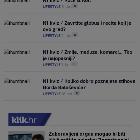
0
LIFESTYLE
8. lip.
|
|
N1 kviz / Zavrtite globus i recite koji je
ovo grad?
0
LIFESTYLE
2. lip.
|
|
N1 kviz / Zmije, meduze, komarci... Tko
je najopasniji?
0
LIFESTYLE
1. lip.
|
|
N1 kviz / Koliko dobro poznajete stihove
Đorđa Balaševića?
11
LIFESTYLE
18. svi.
|
|
Zaboravljeni organ mogao bi biti