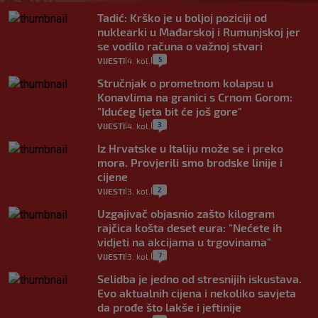
Tadić: Krško je u boljoj poziciji od
nuklearki u Mađarskoj i Rumunjskoj jer
se vodilo računa o važnoj stvari
5
VIJESTI
4. kol.
|
|
Stručnjak o prometnom kolapsu u
Konavlima na granici s Crnom Gorom:
"Idućeg ljeta bit će još gore"
3
VIJESTI
4. kol.
|
|
Iz Hrvatske u Italiju može se i preko
mora. Provjerili smo brodske linije i
cijene
2
VIJESTI
3. kol.
|
|
Uzgajivač objasnio zašto kilogram
rajčica košta deset eura: "Nećete ih
vidjeti na akcijama u trgovinama"
7
VIJESTI
3. kol.
|
|
Selidba je jedno od stresnijih iskustava.
Evo aktualnih cijena i nekoliko savjeta
da prođe što lakše i jeftinije