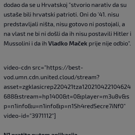
dodao da se u Hrvatskoj "stvorio narativ da su
ustaše bili hrvatski patrioti. Oni do '41. nisu
predstavljali ništa, nisu gotovo ni postojali, a
na vlast ne bi ni došli da ih nisu postavili Hitler i
Mussolini i da ih
Vladko Maček
prije nije odbio".
video-cdn src="https://best-
vod.umn.cdn.united.cloud/stream?
asset=zgklasicrep220421tza120210422104624
688&stream=hp1400&t=0&player=m3u8v&s
p=n1info&u=n1info&p=n1Sh4redSecre7iNf0"
video-id="3971112"]
N1 pratite putem aplikacija