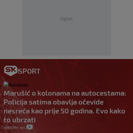
Oglas
SPORT
Marušić o kolonama na autocestama:
Policija satima obavlja očevide
nesreća kao prije 50 godina. Evo kako
to ubrzati
6
VIJESTI
4. kol.
|
|