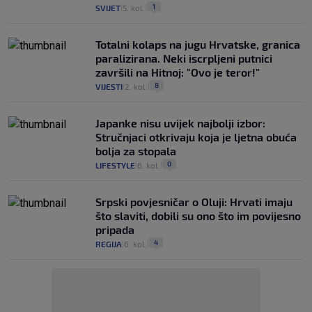
1
SVIJET
5. kol.
|
|
Totalni kolaps na jugu Hrvatske, granica
paralizirana. Neki iscrpljeni putnici
završili na Hitnoj: "Ovo je teror!"
8
VIJESTI
2. kol.
|
|
Japanke nisu uvijek najbolji izbor:
Stručnjaci otkrivaju koja je ljetna obuća
bolja za stopala
0
LIFESTYLE
6. kol.
|
|
Srpski povjesničar o Oluji: Hrvati imaju
što slaviti, dobili su ono što im povijesno
pripada
4
REGIJA
6. kol.
|
|