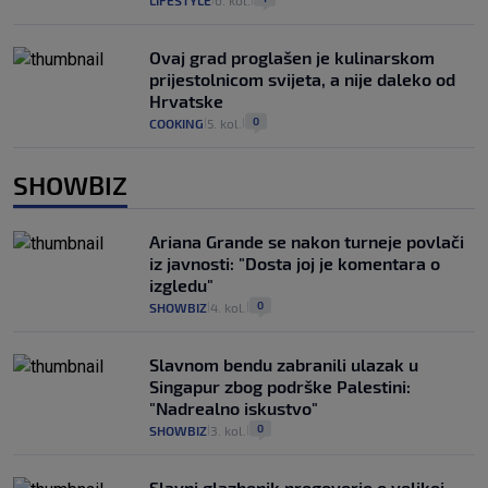
LIFESTYLE
6. kol.
Ovaj grad proglašen je kulinarskom
prijestolnicom svijeta, a nije daleko od
Hrvatske
0
COOKING
5. kol.
|
|
SHOWBIZ
Ariana Grande se nakon turneje povlači
iz javnosti: "Dosta joj je komentara o
izgledu"
0
SHOWBIZ
4. kol.
|
|
Slavnom bendu zabranili ulazak u
Singapur zbog podrške Palestini:
"Nadrealno iskustvo"
0
SHOWBIZ
3. kol.
|
|
Slavni glazbenik progovorio o velikoj