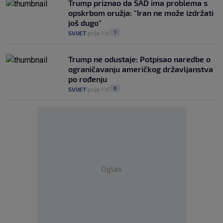
Trump priznao da SAD ima problema s
opskrbom oružja: "Iran ne može izdržati
još dugo"
1
SVIJET
prije 1 h
|
|
Trump ne odustaje: Potpisao naredbe o
ograničavanju američkog državljanstva
po rođenju
0
SVIJET
prije 1 h
|
|
Oglas