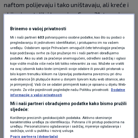
naftom polijevaju i tako uništavaju, ali kreće i
ubijanje ostalih i bacanje u Savu. 21. travnja
uvečer nekakvih 600-700 žena iz Stare
Brinemo o vašoj privatnosti
Gradiške je poubijano i tim ljudi, prije svega
Mi i naši partneri
603
pohranjujemo osobne podatke, kao što su podaci o
pregledavanju ili jedinstveni identifikatori, i pristupamo im na vašem
komunista koji su bili tamo, odlučio je da se
uređaju. Odabirom opcije Prihvaćam omogućit ćete tehnologije praćenja
nema što čekati jer će svi bit poubijani i 22.
koje podržavaju svrhe za čije pružanje mi i naši partneri obrađujemo
podatke. Ako su alati za praćenje onemogućeni, određeni sadržaj i oglasi
kreću u proboj, njih otprilike 600, a preživjet će
koje vidite možda više neće biti toliko relevantni za vas. Možete se vratiti
na ovaj izbornik kako biste izmijenili svoje odabire ili povukli pristanak u
ih 90-ak. Među njima je bio i
Boris Hanžeković
bilo kojem trenutku klikom na Upravljaj postavkama poveznicu pri dnu
web-stranice [ili plutajuće ikone u donjem lijevom kutu web stranice, ako
po kojem imamo memorijal, ugledni hrvatski
je primjenjivo]. Vaši će se odabiri primijeniti kako je opisano u dijelu Web-
mjesto. Za više pojedinosti pogledajte našu Politiku privatnosti.
Dodatne
sprinter koji nije htio nastupati za
informacije o vašoj privatnosti
reprezentaciju NDH i počeo surađivati s
Mi i naši partneri obrađujemo podatke kako bismo pružili
sljedeće:
partizanima. Nakon toga ustaše miniraju logor,
Korištenje preciznih geolokacijskih podataka. Aktivno skeniranje
bježe odatle i početkom svibnja partizanske
karakteristika uređaja za identifikaciju. Pohrana i/ili pristup podacima na
uređaju. Personalizirano oglašavanje i sadržaj, mjerenje oglašavanja i
sadržaja, uvidi u publiku i razvoj usluga.
snage su ušle u logor", ispričao je Klasić.
Popis partnera (dobavljača)