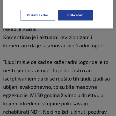
Scene koje su tamo zatekli, bile su jezive.
Prikaži svrhe
Prihvaćam
"Tijela su bila na sve strane, jame raskopane...",
rekao je Klasić.
Komentirao je i aktualni revizionizam i
komentare da je Jasenovac bio "radni logor".
"Ljudi misle da kad se kaže radni logor da je to
nešto jednostavnije. To je bio čisto rad
iscrpljivanjem da bi se riješilo tih ljudi. Ljudi su
ubijani svakodnevno, to su bile masovne
egzekucije. Mi 30 godina živimo u društvu u
kojem određene skupine pokušavaju
rehabilirati NDH. Neki ne želi ukinuti pozdrav