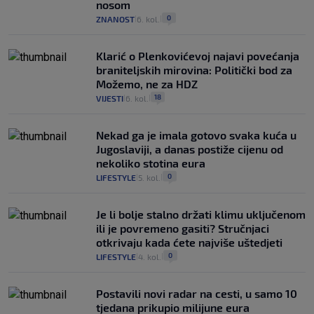
nosom
0
ZNANOST
6. kol.
|
|
Klarić o Plenkovićevoj najavi povećanja
braniteljskih mirovina: Politički bod za
Možemo, ne za HDZ
18
VIJESTI
6. kol.
|
|
Nekad ga je imala gotovo svaka kuća u
Jugoslaviji, a danas postiže cijenu od
nekoliko stotina eura
0
LIFESTYLE
5. kol.
|
|
Je li bolje stalno držati klimu uključenom
ili je povremeno gasiti? Stručnjaci
otkrivaju kada ćete najviše uštedjeti
0
LIFESTYLE
4. kol.
|
|
Postavili novi radar na cesti, u samo 10
tjedana prikupio milijune eura