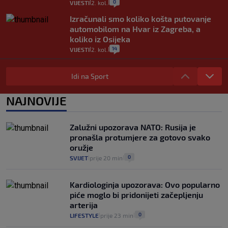
0
VIJESTI
2. kol.
|
|
Izračunali smo koliko košta putovanje
automobilom na Hvar iz Zagreba, a
koliko iz Osijeka
14
VIJESTI
2. kol.
|
|
"Kći je otišla na more, a zaboravila
zdravstvenu iskaznicu". Kakva su prava
Idi na Sport
pacijenata izvan mjesta prebivališta?
1
VIJESTI
1. kol.
NAJNOVIJE
|
|
Provjerili smo "što ćemo onda" ako
Plenković na 15 dana ukine mjere: "Ne bi
Zalužni upozorava NATO: Rusija je
se dogodilo ništa. Vlada se zaljubila u te
pronašla protumjere za gotovo svako
intervencije"
oružje
25
VIJESTI
30. srp.
|
|
0
SVIJET
prije 20 min
|
|
Kardiologinja upozorava: Ovo popularno
piće moglo bi pridonijeti začepljenju
arterija
0
LIFESTYLE
prije 23 min
|
|