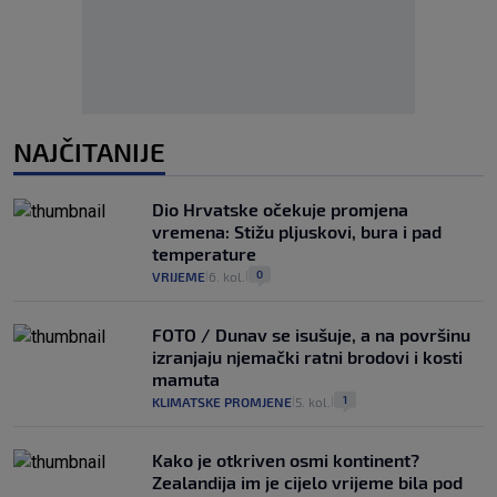
NAJČITANIJE
Dio Hrvatske očekuje promjena
vremena: Stižu pljuskovi, bura i pad
temperature
0
VRIJEME
6. kol.
|
|
FOTO / Dunav se isušuje, a na površinu
izranjaju njemački ratni brodovi i kosti
mamuta
1
KLIMATSKE PROMJENE
5. kol.
|
|
Kako je otkriven osmi kontinent?
Zealandija im je cijelo vrijeme bila pod