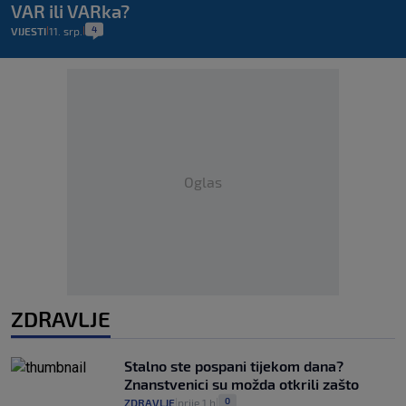
VAR ili VARka?
4
VIJESTI
11. srp.
|
|
Oglas
ZDRAVLJE
Stalno ste pospani tijekom dana?
Znanstvenici su možda otkrili zašto
0
ZDRAVLJE
prije 1 h
|
|