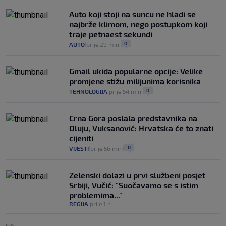
Auto koji stoji na suncu ne hladi se
najbrže klimom, nego postupkom koji
traje petnaest sekundi
0
AUTO
prije 29 min
|
|
Gmail ukida popularne opcije: Velike
promjene stižu milijunima korisnika
0
TEHNOLOGIJA
prije 54 min
|
|
Crna Gora poslala predstavnika na
Oluju, Vuksanović: Hrvatska će to znati
cijeniti
0
VIJESTI
prije 56 min
|
|
Zelenski dolazi u prvi službeni posjet
Srbiji, Vučić: "Suočavamo se s istim
problemima..."
REGIJA
prije 1 h
|