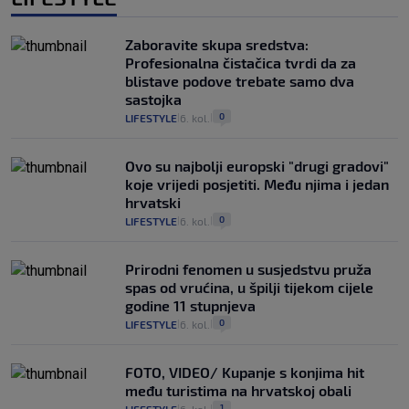
Zaboravite skupa sredstva:
Profesionalna čistačica tvrdi da za
blistave podove trebate samo dva
sastojka
0
LIFESTYLE
6. kol.
|
|
Ovo su najbolji europski "drugi gradovi"
koje vrijedi posjetiti. Među njima i jedan
hrvatski
0
LIFESTYLE
6. kol.
|
|
Prirodni fenomen u susjedstvu pruža
spas od vrućina, u špilji tijekom cijele
godine 11 stupnjeva
0
LIFESTYLE
6. kol.
|
|
FOTO, VIDEO/ Kupanje s konjima hit
među turistima na hrvatskoj obali
1
|
|