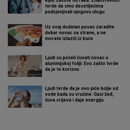
ključ zaštite od raka: Znanstvenici
tvrde da smo desetljećima
podcjenjivali njegovu ulogu
Uz ovaj dodatan posao zaradite
dobar novac sa strane, a ne
morate izlaziti iz kuće
Ljudi su počeli čuvati novac u
aluminijskoj foliji: Evo zašto tvrde
da je to korisno
Ljudi tvrde da je ovo piće bolje od
vode kada su vrućine: Gasi žeđ,
čuva crijeva i daje energiju