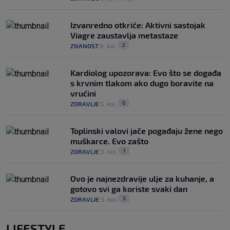
Izvanredno otkriće: Aktivni sastojak
Viagre zaustavlja metastaze
2
ZNANOST
6. kol.
|
|
Kardiolog upozorava: Evo što se događa
s krvnim tlakom ako dugo boravite na
vrućini
0
ZDRAVLJE
5. kol.
|
|
Toplinski valovi jače pogađaju žene nego
muškarce. Evo zašto
1
ZDRAVLJE
3. kol.
|
|
Ovo je najnezdravije ulje za kuhanje, a
gotovo svi ga koriste svaki dan
3
ZDRAVLJE
3. kol.
|
|
LIFESTYLE