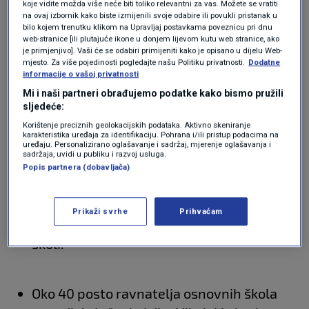
koje vidite možda više neće biti toliko relevantni za vas. Možete se vratiti
učenika koji primaju besplatan školski
na ovaj izbornik kako biste izmijenili svoje odabire ili povukli pristanak u
obrok unazad tri godine.
bilo kojem trenutku klikom na Upravljaj postavkama poveznicu pri dnu
web-stranice [ili plutajuće ikone u donjem lijevom kutu web stranice, ako
je primjenjivo]. Vaši će se odabiri primijeniti kako je opisano u dijelu Web-
mjesto. Za više pojedinosti pogledajte našu Politiku privatnosti.
Dodatne
informacije o vašoj privatnosti
U svakoj četvrtoj školi ima djece koja
Mi i naši partneri obrađujemo podatke kako bismo pružili
imaju pravo na besplatan školski obrok
sljedeće:
(FEAD fond i dr.), ali ne koriste to pravo.
Korištenje preciznih geolokacijskih podataka. Aktivno skeniranje
karakteristika uređaja za identifikaciju. Pohrana i/ili pristup podacima na
uređaju. Personalizirano oglašavanje i sadržaj, mjerenje oglašavanja i
sadržaja, uvidi u publiku i razvoj usluga.
40 posto ravnatelja navodi da njihova
Popis partnera (dobavljača)
škola nema školsku kuhinju
(infrastrukturu) i/ili osoblje (kuhare) za
Prikaži svrhe
Prihvaćam
organizaciju prehrane svih učenika u
školi.
Oko 40 posto ravnatelja osnovnih škola