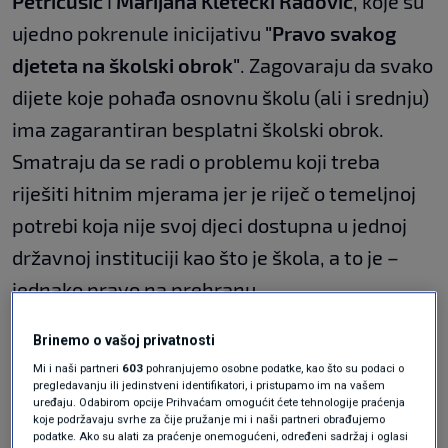
Petričušić
i
Marijana Kletečki Radović
, koje su
ujedno pokrenule inicijativu
"Pravo svakog
djeteta na školski obrok"
. Zagovaraju da svako
dijete koje pohađa osnovnu školu (ali i srednju)
ima zagarantiran besplatni školski obrok.
Smatraju da se radi o problemu koji treba
riješiti hitnim mjerama jer je riječ o temeljnoj
potrebi koja nije svoj djeci dostupna u jednoj
državnoj instituciji kao što je škola, a to je –
jednako pravo na prehranu.
Brinemo o vašoj privatnosti
Evo nekoliko razloga.
Mi i naši partneri
603
pohranjujemo osobne podatke, kao što su podaci o
pregledavanju ili jedinstveni identifikatori, i pristupamo im na vašem
uređaju. Odabirom opcije Prihvaćam omogućit ćete tehnologije praćenja
koje podržavaju svrhe za čije pružanje mi i naši partneri obrađujemo
U trećini osnovnih škola se povećao broj
podatke. Ako su alati za praćenje onemogućeni, određeni sadržaj i oglasi