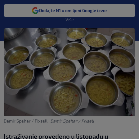
Dodajte N1 u omiljeni Google izvor
Više
Damir Spehar / Pixsell
|
Damir Spehar / Pixsell
Istraživanje provedeno u listopadu u