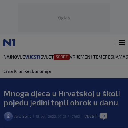
Oglas
NAJNOVIJE
VIJESTI
SVIJET
VRIJEME
N1 TEME
REGIJA
MAG
Crna Kronika
Ekonomija
Mnoga djeca u Hrvatskoj u školi
pojedu jedini topli obrok u danu
0
Ana Sorić
VIJESTI
18. velj. 2022. 07:02
07:02
|
>
|
|