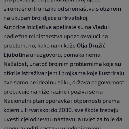
siromašno ili u riziku od siromaštva s obzirom
na ukupan broj djece u Hrvatskoj.
Autorice inicijative apelirale su na Vladu i
nadležna ministarstva upozoravajući na
problem, no, kako nam kaže
Olja Družić
Ljubotina
u razgovoru, pomaka nema.
Nažalost, unatoč brojnim problemima koje su
otkrile istraživanjem i brojkama koje ilustriraju
sve samo ne idealnu sliku, država odgovornost
prebacuje na niže razine i poziva se na
Nacionalni plan oporavka i otpornosti prema
kojem u Hrvatskoj do 2030. sve škole trebaju
uvesti cjelodnevnu nastavu, a uvjet za to je da
mogu izvoditi nastavu u jednoj smjeni.