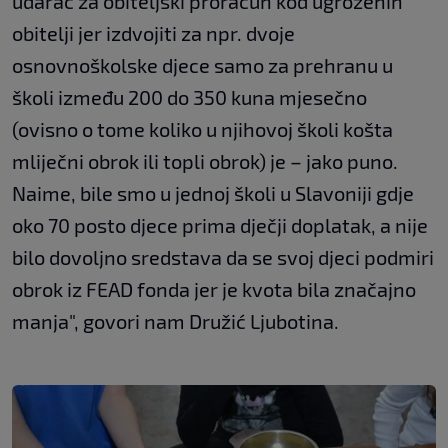
udarac za obiteljski proračun kod ugroženih
obitelji jer izdvojiti za npr. dvoje
osnovnoškolske djece samo za prehranu u
školi između 200 do 350 kuna mjesečno
(ovisno o tome koliko u njihovoj školi košta
mliječni obrok ili topli obrok) je – jako puno.
Naime, bile smo u jednoj školi u Slavoniji gdje
oko 70 posto djece prima dječji doplatak, a nije
bilo dovoljno sredstava da se svoj djeci podmiri
obrok iz FEAD fonda jer je kvota bila značajno
manja", govori nam Družić Ljubotina.