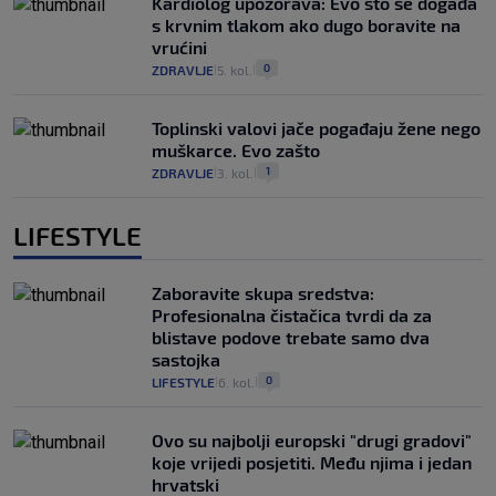
Kardiolog upozorava: Evo što se događa
s krvnim tlakom ako dugo boravite na
vrućini
0
ZDRAVLJE
5. kol.
|
|
Toplinski valovi jače pogađaju žene nego
muškarce. Evo zašto
1
ZDRAVLJE
3. kol.
|
|
LIFESTYLE
Zaboravite skupa sredstva:
Profesionalna čistačica tvrdi da za
blistave podove trebate samo dva
sastojka
0
LIFESTYLE
6. kol.
|
|
Ovo su najbolji europski "drugi gradovi"
koje vrijedi posjetiti. Među njima i jedan
hrvatski