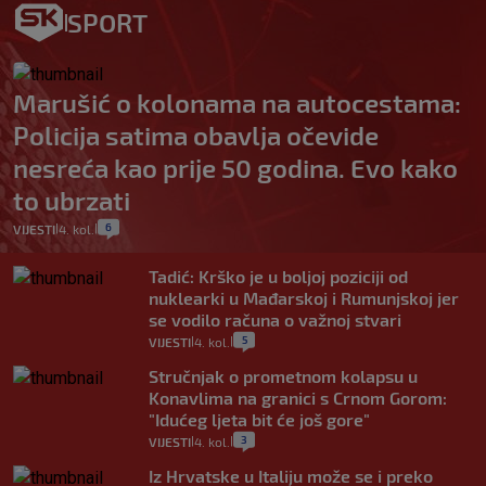
SPORT
Marušić o kolonama na autocestama:
Policija satima obavlja očevide
nesreća kao prije 50 godina. Evo kako
to ubrzati
6
VIJESTI
4. kol.
|
|
Tadić: Krško je u boljoj poziciji od
nuklearki u Mađarskoj i Rumunjskoj jer
se vodilo računa o važnoj stvari
5
VIJESTI
4. kol.
|
|
Stručnjak o prometnom kolapsu u
Konavlima na granici s Crnom Gorom:
"Idućeg ljeta bit će još gore"
3
VIJESTI
4. kol.
|
|
Iz Hrvatske u Italiju može se i preko