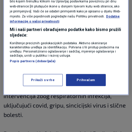
bilo kojem trenutku klikom na Upravljaj postavkama poveznicu pri dnu
posto, a od pirotehnike pet posto. Po tipu su to
web-stranice [ili plutajuće ikone u donjem lijevom kutu web stranice, ako
je primjenjivo]. Vaši će se odabiri primijeniti kako je opisano u dijelu Web-
lacerokontuzne rane, prijelomi, uganuća,
mjesto. Za više pojedinosti pogledajte našu Politiku privatnosti.
Dodatne
informacije o vašoj privatnosti
potres mozga, opekline i eksplozivne rane od
Mi i naši partneri obrađujemo podatke kako bismo pružili
pirotehnike", rekao je za N1
Zoran Barčot
,
sljedeće:
Korištenje preciznih geolokacijskih podataka. Aktivno skeniranje
specijalist dječje kirurgije u Klaićevoj bolnici.
karakteristika uređaja za identifikaciju. Pohrana i/ili pristup podacima na
uređaju. Personalizirano oglašavanje i sadržaj, mjerenje oglašavanja i
sadržaja, uvidi u publiku i razvoj usluga.
Respiratorne infekcije
Popis partnera (dobavljača)
Prikaži svrhe
Prihvaćam
Na hitnom prijemu zabilježen je i povećan broj
intervencija zbog respiratornih infekcija,
uključujući covid, gripu, sincicijski virus i slične
bolesti.