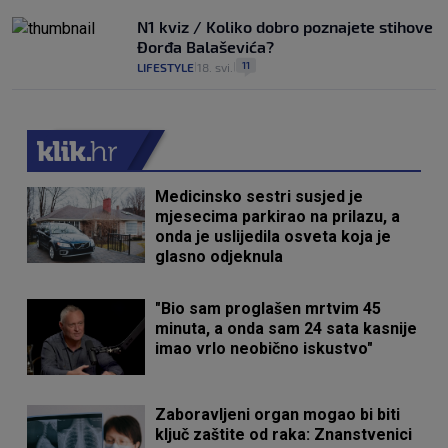
N1 kviz / Koliko dobro poznajete stihove
Đorđa Balaševića?
11
LIFESTYLE
18. svi.
|
|
Medicinsko sestri susjed je
mjesecima parkirao na prilazu, a
onda je uslijedila osveta koja je
glasno odjeknula
"Bio sam proglašen mrtvim 45
minuta, a onda sam 24 sata kasnije
imao vrlo neobično iskustvo"
Zaboravljeni organ mogao bi biti
ključ zaštite od raka: Znanstvenici