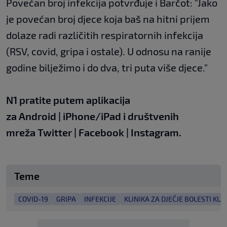
Povećan broj infekcija potvrđuje i Barčot: "Jako
je povećan broj djece koja baš na hitni prijem
dolaze radi različitih respiratornih infekcija
(RSV, covid, gripa i ostale). U odnosu na ranije
godine bilježimo i do dva, tri puta više djece."
N1 pratite putem aplikacija
za
Android
|
iPhone/iPad
i društvenih
mreža
Twitter
|
Facebook
|
Instagram.
Teme
COVID-19
GRIPA
INFEKCIJE
KLINIKA ZA DJEČJE BOLESTI KLA