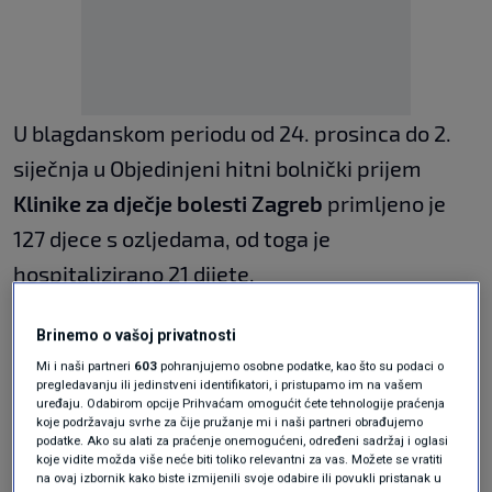
U blagdanskom periodu od 24. prosinca do 2.
siječnja u Objedinjeni hitni bolnički prijem
Klinike za dječje bolesti Zagreb
primljeno je
127 djece s ozljedama, od toga je
hospitalizirano 21 dijete.
"Najčešće su to bile ozljede u igri kod kuće, koje
Brinemo o vašoj privatnosti
čine 50 posto ozljeda, potom one u
Mi i naši partneri
603
pohranjujemo osobne podatke, kao što su podaci o
igraonicama na koje otpada 5 posto, zatim na
pregledavanju ili jedinstveni identifikatori, i pristupamo im na vašem
uređaju. Odabirom opcije Prihvaćam omogućit ćete tehnologije praćenja
dječjim igralištima čiji je ukupni udio 20 posto.
koje podržavaju svrhe za čije pružanje mi i naši partneri obrađujemo
podatke. Ako su alati za praćenje onemogućeni, određeni sadržaj i oglasi
Od ozljeda na skijanju stradalo je pet posto
koje vidite možda više neće biti toliko relevantni za vas. Možete se vratiti
na ovaj izbornik kako biste izmijenili svoje odabire ili povukli pristanak u
primljene djece, od ozljeda u prometu deset