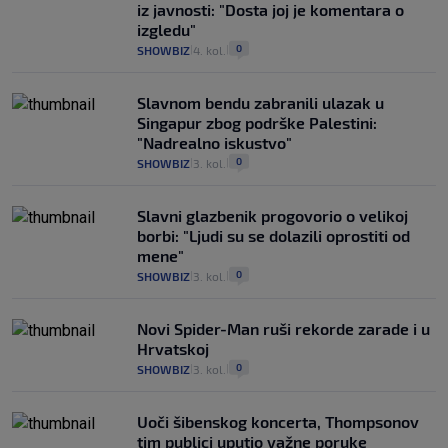
iz javnosti: "Dosta joj je komentara o
izgledu"
0
SHOWBIZ
4. kol.
|
|
Slavnom bendu zabranili ulazak u
Singapur zbog podrške Palestini:
"Nadrealno iskustvo"
0
SHOWBIZ
3. kol.
|
|
Slavni glazbenik progovorio o velikoj
borbi: "Ljudi su se dolazili oprostiti od
mene"
0
SHOWBIZ
3. kol.
|
|
Novi Spider-Man ruši rekorde zarade i u
Hrvatskoj
0
SHOWBIZ
3. kol.
|
|
Uoči šibenskog koncerta, Thompsonov
tim publici uputio važne poruke