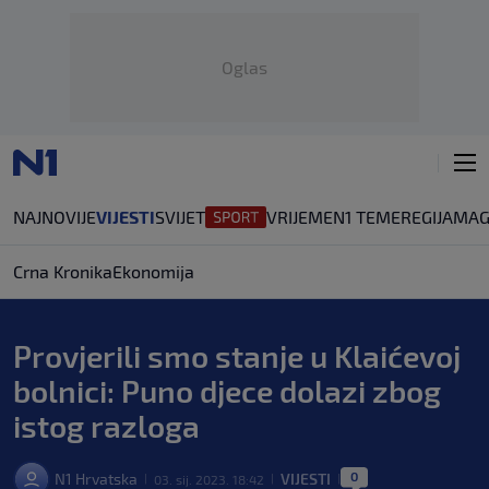
Oglas
NAJNOVIJE
VIJESTI
SVIJET
VRIJEME
N1 TEME
REGIJA
MAG
Crna Kronika
Ekonomija
Provjerili smo stanje u Klaićevoj
bolnici: Puno djece dolazi zbog
istog razloga
0
N1 Hrvatska
VIJESTI
03. sij. 2023. 18:42
|
|
|