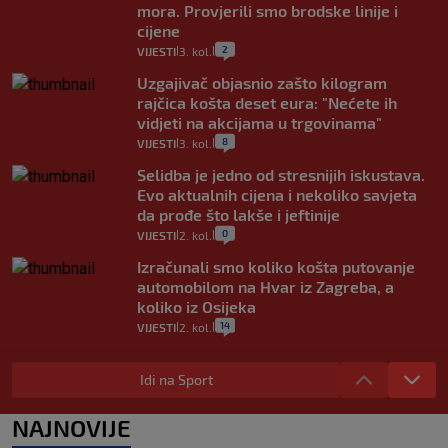
mora. Provjerili smo brodske linije i
cijene
2
VIJESTI
3. kol.
|
|
Uzgajivač objasnio zašto kilogram
rajčica košta deset eura: "Nećete ih
vidjeti na akcijama u trgovinama"
8
VIJESTI
3. kol.
|
|
Selidba je jedno od stresnijih iskustava.
Evo aktualnih cijena i nekoliko savjeta
da prođe što lakše i jeftinije
0
VIJESTI
2. kol.
|
|
Izračunali smo koliko košta putovanje
automobilom na Hvar iz Zagreba, a
koliko iz Osijeka
14
VIJESTI
2. kol.
|
|
"Kći je otišla na more, a zaboravila
zdravstvenu iskaznicu". Kakva su prava
Idi na Sport
pacijenata izvan mjesta prebivališta?
1
VIJESTI
1. kol.
NAJNOVIJE
|
|