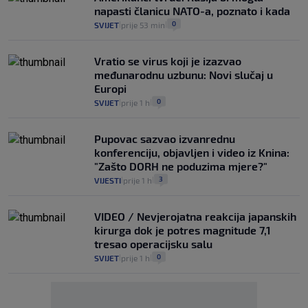
napasti članicu NATO-a, poznato i kada
0
SVIJET
prije 53 min
|
|
Vratio se virus koji je izazvao
međunarodnu uzbunu: Novi slučaj u
Europi
0
SVIJET
prije 1 h
|
|
Pupovac sazvao izvanrednu
konferenciju, objavljen i video iz Knina:
"Zašto DORH ne poduzima mjere?"
3
VIJESTI
prije 1 h
|
|
VIDEO / Nevjerojatna reakcija japanskih
kirurga dok je potres magnitude 7,1
tresao operacijsku salu
0
SVIJET
prije 1 h
|
|