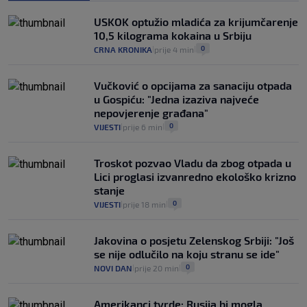
Provjerili smo "što ćemo onda" ako
Plenković na 15 dana ukine mjere: "Ne bi
USKOK optužio mladića za krijumčarenje
se dogodilo ništa. Vlada se zaljubila u te
10,5 kilograma kokaina u Srbiju
intervencije"
0
CRNA KRONIKA
prije 4 min
|
|
25
VIJESTI
30. srp.
|
|
Vučković o opcijama za sanaciju otpada
u Gospiću: "Jedna izaziva najveće
nepovjerenje građana"
0
VIJESTI
prije 6 min
|
|
Troskot pozvao Vladu da zbog otpada u
Lici proglasi izvanredno ekološko krizno
stanje
0
VIJESTI
prije 18 min
|
|
Jakovina o posjetu Zelenskog Srbiji: "Još
se nije odlučilo na koju stranu se ide"
0
NOVI DAN
prije 20 min
|
|
Amerikanci tvrde: Rusija bi mogla