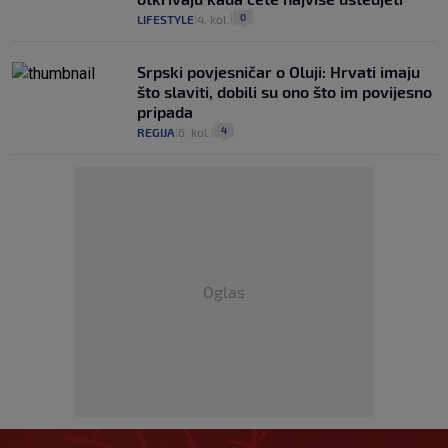
0
LIFESTYLE
4. kol.
|
|
Srpski povjesničar o Oluji: Hrvati imaju
što slaviti, dobili su ono što im povijesno
pripada
4
REGIJA
6. kol.
|
|
Oglas