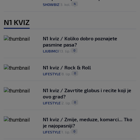
4
SHOWBIZ
3. kol.
|
|
N1 KVIZ
N1 kviz / Koliko dobro poznajete
pasmine pasa?
0
LJUBIMCI
13. lip.
|
|
N1 kviz / Rock & Roll
0
LIFESTYLE
8. lip.
|
|
N1 kviz / Zavrtite globus i recite koji je
ovo grad?
0
LIFESTYLE
2. lip.
|
|
N1 kviz / Zmije, meduze, komarci... Tko
je najopasniji?
0
LIFESTYLE
1. lip.
|
|