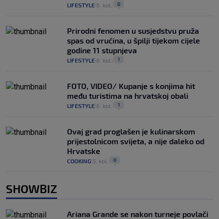
0
LIFESTYLE
6. kol.
|
|
Prirodni fenomen u susjedstvu pruža
spas od vrućina, u špilji tijekom cijele
godine 11 stupnjeva
1
LIFESTYLE
6. kol.
|
|
FOTO, VIDEO/ Kupanje s konjima hit
među turistima na hrvatskoj obali
1
LIFESTYLE
6. kol.
|
|
Ovaj grad proglašen je kulinarskom
prijestolnicom svijeta, a nije daleko od
Hrvatske
0
COOKING
5. kol.
|
|
SHOWBIZ
Ariana Grande se nakon turneje povlači