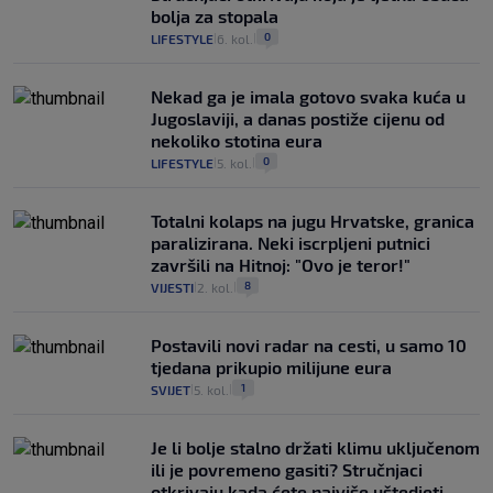
bolja za stopala
0
LIFESTYLE
6. kol.
|
|
Nekad ga je imala gotovo svaka kuća u
Jugoslaviji, a danas postiže cijenu od
nekoliko stotina eura
0
LIFESTYLE
5. kol.
|
|
Totalni kolaps na jugu Hrvatske, granica
paralizirana. Neki iscrpljeni putnici
završili na Hitnoj: "Ovo je teror!"
8
VIJESTI
2. kol.
|
|
Postavili novi radar na cesti, u samo 10
tjedana prikupio milijune eura
1
SVIJET
5. kol.
|
|
Je li bolje stalno držati klimu uključenom
ili je povremeno gasiti? Stručnjaci
otkrivaju kada ćete najviše uštedjeti