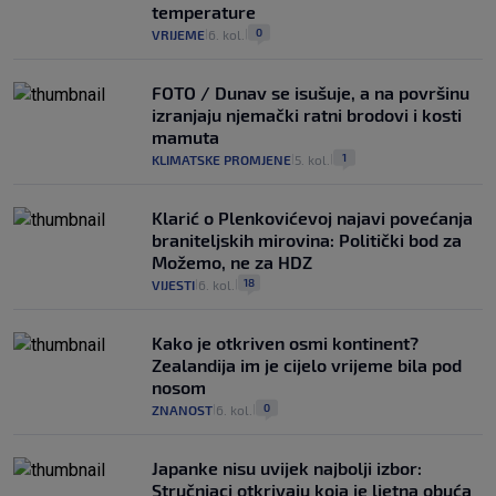
temperature
0
VRIJEME
6. kol.
|
|
FOTO / Dunav se isušuje, a na površinu
izranjaju njemački ratni brodovi i kosti
mamuta
1
KLIMATSKE PROMJENE
5. kol.
|
|
Klarić o Plenkovićevoj najavi povećanja
braniteljskih mirovina: Politički bod za
Možemo, ne za HDZ
18
VIJESTI
6. kol.
|
|
Kako je otkriven osmi kontinent?
Zealandija im je cijelo vrijeme bila pod
nosom
0
ZNANOST
6. kol.
|
|
Japanke nisu uvijek najbolji izbor:
Stručnjaci otkrivaju koja je ljetna obuća