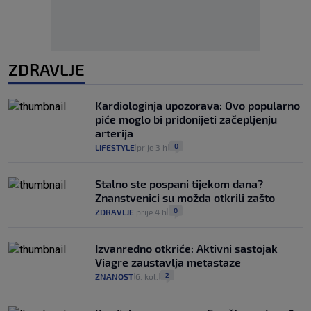
ZDRAVLJE
Kardiologinja upozorava: Ovo popularno
piće moglo bi pridonijeti začepljenju
arterija
0
LIFESTYLE
prije 3 h
|
|
Stalno ste pospani tijekom dana?
Znanstvenici su možda otkrili zašto
0
ZDRAVLJE
prije 4 h
|
|
Izvanredno otkriće: Aktivni sastojak
Viagre zaustavlja metastaze
2
ZNANOST
6. kol.
|
|