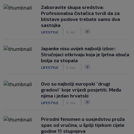
Zaboravite skupa sredstva:
Profesionalna čistačica tvrdi da za
blistave podove trebate samo dva
sastojka
|
|
0
LIFESTYLE
6. kol.
Japanke nisu uvijek najbolji izbor:
Stručnjaci otkrivaju koja je ljetna obuća
bolja za stopala
|
|
0
LIFESTYLE
6. kol.
Ovo su najbolji europski "drugi
gradovi" koje vrijedi posjetiti. Među
njima i jedan hrvatski
|
|
0
LIFESTYLE
6. kol.
Prirodni fenomen u susjedstvu pruža
spas od vrućina, u špilji tijekom cijele
godine 11 stupnjeva