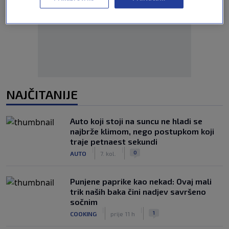
Oglas
NAJČITANIJE
Auto koji stoji na suncu ne hladi se
najbrže klimom, nego postupkom koji
traje petnaest sekundi
|
|
0
AUTO
7. kol.
Punjene paprike kao nekad: Ovaj mali
trik naših baka čini nadjev savršeno
sočnim
|
|
1
COOKING
prije 11 h