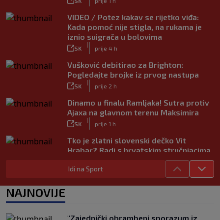
SK
prije 1 h
VIDEO / Potez kakav se rijetko viđa:
Kada pomoć nije stigla, na rukama je
iznio suigrača u bolovima
|
SK
prije 4 h
Vušković debitirao za Brighton:
Pogledajte brojke iz prvog nastupa
|
SK
prije 2 h
Dinamo u finalu Ramljaka! Sutra protiv
Ajaxa na glavnom terenu Maksimira
|
SK
prije 1 h
Tko je zlatni slovenski dečko Vit
Hrabar? Radi s hrvatskim stručnjacima,
voli Hezonju…
|
Idi na Sport
SK
prije 2 h
Vodič za prvenstvo Nizozemske na SK:
NAJNOVIJE
PSV juri rekord, spektakularna
pojačanja u Ajaxu, a posebna priča su
Hrvati
"Zajednički obrambeni sporazum iz