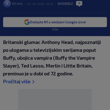
0
N1 Info
SHOWBIZ
|
05. lip. 2026. 19:59
|
|
Dodajte N1 u omiljeni Google izvor
Više
Britanski glumac Anthony Head, najpoznatiji
po ulogama u televizijskim serijama poput
Buffy, ubojica vampira (Buffy the Vampire
Slayer), Ted Lasso, Merlin i Little Britain,
preminuo je u dobi od 72 godine.
Pročitaj više