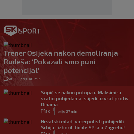
SPORT
Trener Osijeka nakon demoliranja
Rudeša: ‘Pokazali smo puni
potencijal’
|
SK
prije 40 min
Sopić se nakon potopa u Maksimiru
vratio pobjedama, slijedi uzvrat protiv
Dinama
|
SK
prije 27 min
Hrvatski mladi vaterpolisti pobijedili
Srbiju i izborili finale SP-a u Zagrebu!
|