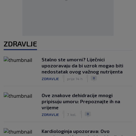
ZDRAVLJE
Stalno ste umorni? Liječnici
upozoravaju da bi uzrok mogao biti
nedostatak ovog važnog nutrijenta
|
|
0
ZDRAVLJE
prije 14 h
Ove znakove dehidracije mnogi
pripisuju umoru: Prepoznajte ih na
vrijeme
|
|
0
ZDRAVLJE
7. kol.
Kardiologinja upozorava: Ovo