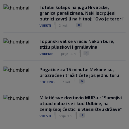
Totalni kolaps na jugu Hrvatske,
granica paralizirana. Neki iscrpljeni
putnici završili na Hitnoj: "Ovo je teror!"
|
|
8
VIJESTI
2. kol.
Toplinski val se vraća: Nakon bure,
stižu pljuskovi i grmljavina
|
|
0
VRIJEME
prije 14 h
Pogačice za 15 minuta: Mekane su,
prozračne i tražit ćete još jednu turu
|
|
0
COOKING
7. kol.
Miletić sve dostavio MUP-u: "Sumnjivi
otpad nalazi se i kod Udbine, na
zemljišnoj čestici u vlasništvu države"
|
|
7
VIJESTI
prije 9 h