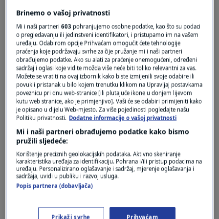
Pošalji
Brinemo o vašoj privatnosti
Mi i naši partneri
603
pohranjujemo osobne podatke, kao što su podaci
o pregledavanju ili jedinstveni identifikatori, i pristupamo im na vašem
uređaju. Odabirom opcije Prihvaćam omogućit ćete tehnologije
praćenja koje podržavaju svrhe za čije pružanje mi i naši partneri
obrađujemo podatke. Ako su alati za praćenje onemogućeni, određeni
sadržaj i oglasi koje vidite možda više neće biti toliko relevantni za vas.
Možete se vratiti na ovaj izbornik kako biste izmijenili svoje odabire ili
povukli pristanak u bilo kojem trenutku klikom na Upravljaj postavkama
poveznicu pri dnu web-stranice [ili plutajuće ikone u donjem lijevom
kutu web stranice, ako je primjenjivo]. Vaši će se odabiri primijeniti kako
Oglas
je opisano u dijelu Web-mjesto. Za više pojedinosti pogledajte našu
Politiku privatnosti.
Dodatne informacije o vašoj privatnosti
Mi i naši partneri obrađujemo podatke kako bismo
pružili sljedeće:
Korištenje preciznih geolokacijskih podataka. Aktivno skeniranje
karakteristika uređaja za identifikaciju. Pohrana i/ili pristup podacima na
uređaju. Personalizirano oglašavanje i sadržaj, mjerenje oglašavanja i
sadržaja, uvidi u publiku i razvoj usluga.
Popis partnera (dobavljača)
Prikaži svrhe
Prihvaćam