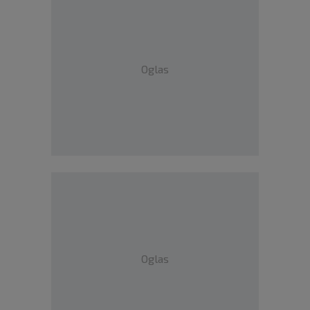
Oglas
Oglas