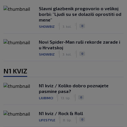
Slavni glazbenik progovorio o velikoj
borbi: "Ljudi su se dolazili oprostiti od
mene"
|
|
0
SHOWBIZ
3. kol.
Novi Spider-Man ruši rekorde zarade i
u Hrvatskoj
|
|
0
SHOWBIZ
3. kol.
N1 KVIZ
N1 kviz / Koliko dobro poznajete
pasmine pasa?
|
|
0
LJUBIMCI
13. lip.
N1 kviz / Rock & Roll
|
|
0
LIFESTYLE
8. lip.