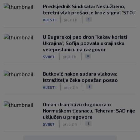
Predsjednik Sindikata: Neslužbeno,
teretni vlak prošao je kroz signal 'STOJ'
|
|
1
VIJESTI
prije 1 h
U Bugarskoj pao dron "kakav koristi
Ukrajina", Sofija pozvala ukrajinsku
veleposlanicu na razgovor
|
|
0
SVIJET
prije 1 h
Butković nakon sudara vlakova:
Istražitelje čeka opsežan posao
|
|
1
VIJESTI
prije 2 h
Oman i Iran blizu dogovora o
Hormuškom tjesnacu, Teheran: SAD nije
uključen u pregovore
|
|
1
SVIJET
prije 2 h