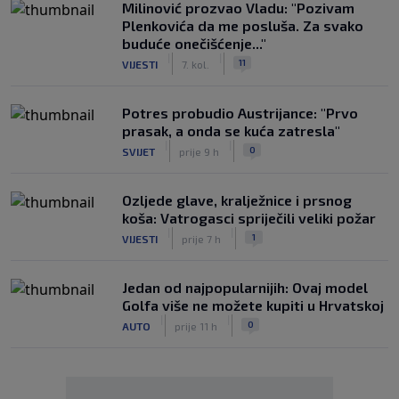
Milinović prozvao Vladu: "Pozivam
Plenkovića da me posluša. Za svako
buduće onečišćenje..."
|
|
11
VIJESTI
7. kol.
Potres probudio Austrijance: "Prvo
prasak, a onda se kuća zatresla"
|
|
0
SVIJET
prije 9 h
Ozljede glave, kralježnice i prsnog
koša: Vatrogasci spriječili veliki požar
|
|
1
VIJESTI
prije 7 h
Jedan od najpopularnijih: Ovaj model
Golfa više ne možete kupiti u Hrvatskoj
|
|
0
AUTO
prije 11 h