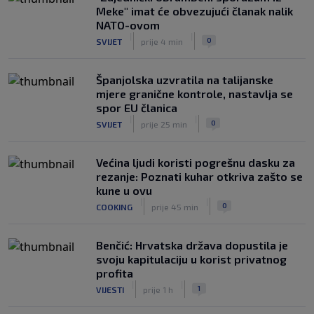
|
Meke" imat će obvezujući članak nalik
SK
prije 5 h
NATO-ovom
Slatke muke za Bilića: Bio je na širem
|
|
0
SVIJET
prije 4 min
popisu Vatrenih za SP, a sada je
pogotkom ušao u sezonu
|
Španjolska uzvratila na talijanske
SK
prije 4 h
mjere granične kontrole, nastavlja se
spor EU članica
|
|
0
SVIJET
prije 25 min
Većina ljudi koristi pogrešnu dasku za
rezanje: Poznati kuhar otkriva zašto se
kune u ovu
|
|
0
COOKING
prije 45 min
Benčić: Hrvatska država dopustila je
svoju kapitulaciju u korist privatnog
profita
|
|
1
VIJESTI
prije 1 h