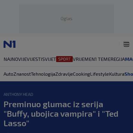
Oglas
NAJNOVIJE
VIJESTI
SVIJET
VRIJEME
N1 TEME
REGIJA
MA
Auto
Znanost
Tehnologija
Zdravlje
Cooking
Lifestyle
Kultura
Sh
ANTHONY HEAD
Preminuo glumac iz serija
"Buffy, ubojica vampira" i "Ted
Lasso"