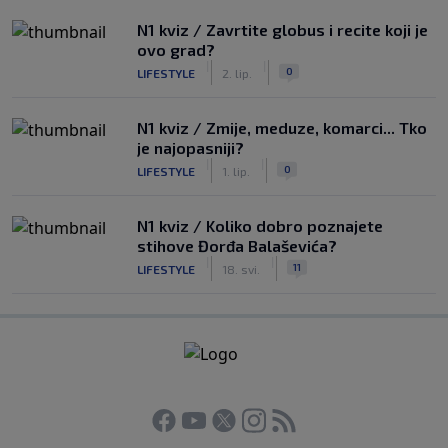
N1 kviz / Zavrtite globus i recite koji je
ovo grad?
|
|
0
LIFESTYLE
2. lip.
N1 kviz / Zmije, meduze, komarci... Tko
je najopasniji?
|
|
0
LIFESTYLE
1. lip.
N1 kviz / Koliko dobro poznajete
stihove Đorđa Balaševića?
|
|
11
LIFESTYLE
18. svi.