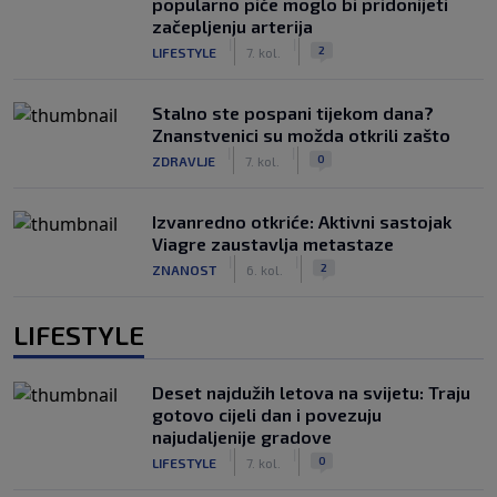
popularno piće moglo bi pridonijeti
začepljenju arterija
|
|
2
LIFESTYLE
7. kol.
Stalno ste pospani tijekom dana?
Znanstvenici su možda otkrili zašto
|
|
0
ZDRAVLJE
7. kol.
Izvanredno otkriće: Aktivni sastojak
Viagre zaustavlja metastaze
|
|
2
ZNANOST
6. kol.
LIFESTYLE
Deset najdužih letova na svijetu: Traju
gotovo cijeli dan i povezuju
najudaljenije gradove
|
|
0
LIFESTYLE
7. kol.