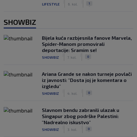
|
|
1
LIFESTYLE
6. kol.
SHOWBIZ
Bijela kuća razbjesnila fanove Marvela,
Spider-Manom promovirali
deportacije: Sramim se!
|
|
0
SHOWBIZ
7. kol.
Ariana Grande se nakon turneje povlači
iz javnosti: "Dosta joj je komentara o
izgledu"
|
|
0
SHOWBIZ
4. kol.
Slavnom bendu zabranili ulazak u
Singapur zbog podrške Palestini:
"Nadrealno iskustvo"
|
|
0
SHOWBIZ
3. kol.