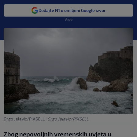
Dodajte N1 u omiljeni Google izvor
Više
Grgo Jelavic/PIXSELL
|
Grgo Jelavic/PIXSELL
Zbog nepovoljnih vremenskih uvjeta u