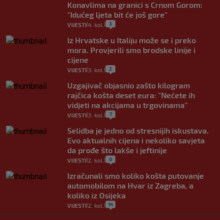
Konavlima na granici s Crnom Gorom:
"Idućeg ljeta bit će još gore"
3
VIJESTI
4. kol.
|
|
Iz Hrvatske u Italiju može se i preko
mora. Provjerili smo brodske linije i
cijene
2
VIJESTI
3. kol.
|
|
Uzgajivač objasnio zašto kilogram
rajčica košta deset eura: "Nećete ih
vidjeti na akcijama u trgovinama"
7
VIJESTI
3. kol.
|
|
Selidba je jedno od stresnijih iskustava.
Evo aktualnih cijena i nekoliko savjeta
da prođe što lakše i jeftinije
0
VIJESTI
2. kol.
|
|
Izračunali smo koliko košta putovanje
automobilom na Hvar iz Zagreba, a
koliko iz Osijeka
14
VIJESTI
2. kol.
|
|