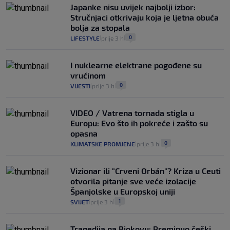
Japanke nisu uvijek najbolji izbor:
Stručnjaci otkrivaju koja je ljetna obuća
bolja za stopala
0
LIFESTYLE
prije 3 h
|
|
I nuklearne elektrane pogođene su
vrućinom
0
VIJESTI
prije 3 h
|
|
VIDEO / Vatrena tornada stigla u
Europu: Evo što ih pokreće i zašto su
opasna
0
KLIMATSKE PROMJENE
prije 3 h
|
|
Vizionar ili "Crveni Orbán"? Kriza u Ceuti
otvorila pitanje sve veće izolacije
Španjolske u Europskoj uniji
1
SVIJET
prije 3 h
|
|
Tragedija na Biokovu: Preminuo češki