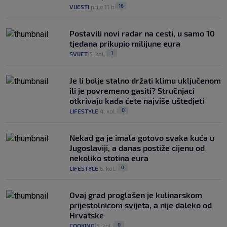
16
VIJESTI
prije 11 h
|
|
Postavili novi radar na cesti, u samo 10
tjedana prikupio milijune eura
1
SVIJET
5. kol.
|
|
Je li bolje stalno držati klimu uključenom
ili je povremeno gasiti? Stručnjaci
otkrivaju kada ćete najviše uštedjeti
0
LIFESTYLE
4. kol.
|
|
Nekad ga je imala gotovo svaka kuća u
Jugoslaviji, a danas postiže cijenu od
nekoliko stotina eura
0
LIFESTYLE
5. kol.
|
|
Ovaj grad proglašen je kulinarskom
prijestolnicom svijeta, a nije daleko od
Hrvatske
0
COOKING
5. kol.
|
|