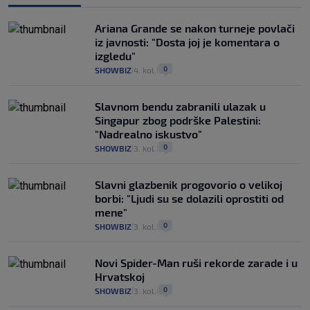
Ariana Grande se nakon turneje povlači
iz javnosti: "Dosta joj je komentara o
izgledu"
0
SHOWBIZ
4. kol.
|
|
Slavnom bendu zabranili ulazak u
Singapur zbog podrške Palestini:
"Nadrealno iskustvo"
0
SHOWBIZ
3. kol.
|
|
Slavni glazbenik progovorio o velikoj
borbi: "Ljudi su se dolazili oprostiti od
mene"
0
SHOWBIZ
3. kol.
|
|
Novi Spider-Man ruši rekorde zarade i u
Hrvatskoj
0
SHOWBIZ
3. kol.
|
|