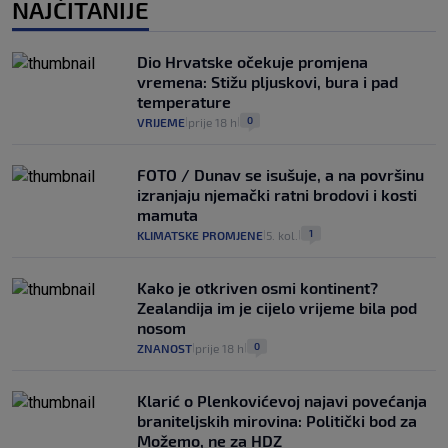
NAJČITANIJE
Dio Hrvatske očekuje promjena
vremena: Stižu pljuskovi, bura i pad
temperature
0
VRIJEME
prije 18 h
|
|
FOTO / Dunav se isušuje, a na površinu
izranjaju njemački ratni brodovi i kosti
mamuta
1
KLIMATSKE PROMJENE
5. kol.
|
|
Kako je otkriven osmi kontinent?
Zealandija im je cijelo vrijeme bila pod
nosom
0
ZNANOST
prije 18 h
|
|
Klarić o Plenkovićevoj najavi povećanja
braniteljskih mirovina: Politički bod za
Možemo, ne za HDZ