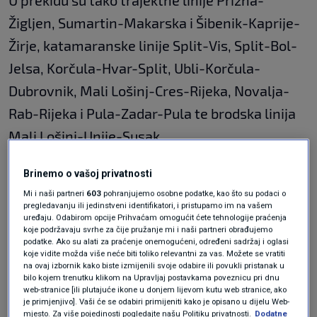
U prekidu su tako trajektne linije Prizna-
Žigljen, Sumartin-Makarska i Šibenik-Kaprije-
Žirje, katamaranske linije Split-Vis, Split-Bol-
Jelsa, Korčula-Hvar-Split, Ubli-Korčula-
Dubrovnik, Mali Lošinj-Cres-Rijeka, Novalja-
Rab-Rijeka i Pula-Zadar-Pula te brodska linija
Mali Lošinj-Unije-Susak.
Brinemo o vašoj privatnosti
Za sve skupine vozila otvoreni su autocesta A1
Mi i naši partneri
603
pohranjujemo osobne podatke, kao što su podaci o
između čvorova Sveti Rok i Posedarje, A6
pregledavanju ili jedinstveni identifikatori, i pristupamo im na vašem
uređaju. Odabirom opcije Prihvaćam omogućit ćete tehnologije praćenja
Rijeka-Zagreb između čvorova Kikovica i
koje podržavaju svrhe za čije pružanje mi i naši partneri obrađujemo
podatke. Ako su alati za praćenje onemogućeni, određeni sadržaj i oglasi
Delnice, A7 između čvorova Rijeka istok i
koje vidite možda više neće biti toliko relevantni za vas. Možete se vratiti
na ovaj izbornik kako biste izmijenili svoje odabire ili povukli pristanak u
Šmrika, brza cesta Solin-Klis, državna cesta
bilo kojem trenutku klikom na Upravljaj postavkama poveznicu pri dnu
web-stranice [ili plutajuće ikone u donjem lijevom kutu web stranice, ako
Maslenica-Zaton Obrovački, most dr. Franja
je primjenjivo]. Vaši će se odabiri primijeniti kako je opisano u dijelu Web-
mjesto. Za više pojedinosti pogledajte našu Politiku privatnosti.
Dodatne