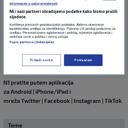
Tuđmana u Dubrovniku te Krčki i Paški most.
informacije o vašoj privatnosti
Omiška obilaznica je, zbog olujnog vjetra,
Mi i naši partneri obrađujemo podatke kako bismo pružili
sljedeće:
otvorena samo za osobna vozila.
Korištenje preciznih geolokacijskih podataka. Aktivno skeniranje
karakteristika uređaja za identifikaciju. Pohrana i/ili pristup podacima na
uređaju. Personalizirano oglašavanje i sadržaj, mjerenje oglašavanja i
Promet je pojačan na važnijim cestama i
sadržaja, uvidi u publiku i razvoj usluga.
Popis partnera (dobavljača)
pojedinim graničnim prijelazima. U priobalju
puše olujni vjetar, pa iz HAK-a vozače pozivaju
Prikaži svrhe
Prihvaćam
na oprez.
N1 pratite putem aplikacija
za
Android
|
iPhone/iPad
i
mreža
Twitter
|
Facebook
|
Instagram
|
TikTok
.
Teme