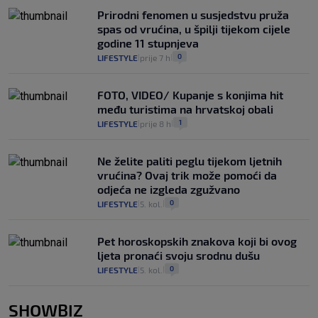
Prirodni fenomen u susjedstvu pruža
spas od vrućina, u špilji tijekom cijele
godine 11 stupnjeva
0
LIFESTYLE
prije 7 h
|
|
FOTO, VIDEO/ Kupanje s konjima hit
među turistima na hrvatskoj obali
1
LIFESTYLE
prije 8 h
|
|
Ne želite paliti peglu tijekom ljetnih
vrućina? Ovaj trik može pomoći da
odjeća ne izgleda zgužvano
0
LIFESTYLE
5. kol.
|
|
Pet horoskopskih znakova koji bi ovog
ljeta pronaći svoju srodnu dušu
0
LIFESTYLE
5. kol.
|
|
SHOWBIZ