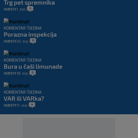
Trg pet spremnika
5
VIJESTI
1. kol.
|
|
KOMENTAR TJEDNA
Porazna inspekcija
11
VIJESTI
25. srp.
|
|
KOMENTAR TJEDNA
Bura u čaši limunade
0
VIJESTI
18. srp.
|
|
KOMENTAR TJEDNA
VAR ili VARka?
4
VIJESTI
11. srp.
|
|