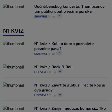
Uoči šibenskog koncerta, Thompsonov
tim publici uputio važne poruke
4
SHOWBIZ
3. kol.
|
|
N1 KVIZ
N1 kviz / Koliko dobro poznajete
pasmine pasa?
0
LJUBIMCI
13. lip.
|
|
N1 kviz / Rock & Roll
0
LIFESTYLE
8. lip.
|
|
N1 kviz / Zavrtite globus i recite koji je
ovo grad?
0
LIFESTYLE
2. lip.
|
|
N1 kviz / Zmije, meduze, komarci... Tko