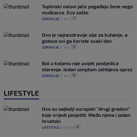
Toplinski valovi jače pogađaju žene nego
muškarce. Evo zašto
1
ZDRAVLJE
3. kol.
|
|
Ovo je najnezdravije ulje za kuhanje, a
gotovo svi ga koriste svaki dan
3
ZDRAVLJE
3. kol.
|
|
Bol u koljenu nije uvijek posljedica
starenja: Jedan simptom zahtijeva oprez
0
ZDRAVLJE
3. kol.
|
|
LIFESTYLE
Ovo su najbolji europski "drugi gradovi"
koje vrijedi posjetiti. Među njima i jedan
hrvatski
0
LIFESTYLE
prije 6 h
|
|