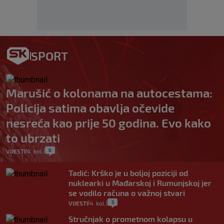
SPORT
Marušić o kolonama na autocestama:
Policija satima obavlja očevide
nesreća kao prije 50 godina. Evo kako
to ubrzati
6
VIJESTI
4. kol.
|
|
Tadić: Krško je u boljoj poziciji od
nuklearki u Mađarskoj i Rumunjskoj jer
se vodilo računa o važnoj stvari
5
VIJESTI
4. kol.
|
|
Stručnjak o prometnom kolapsu u