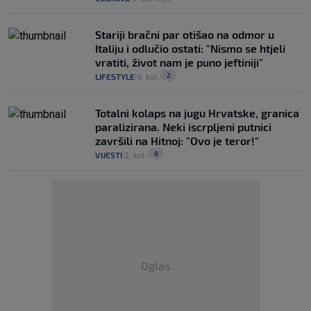
Stariji bračni par otišao na odmor u
Italiju i odlučio ostati: "Nismo se htjeli
vratiti, život nam je puno jeftiniji"
2
LIFESTYLE
4. kol.
|
|
Totalni kolaps na jugu Hrvatske, granica
paralizirana. Neki iscrpljeni putnici
završili na Hitnoj: "Ovo je teror!"
8
VIJESTI
2. kol.
|
|
Oglas