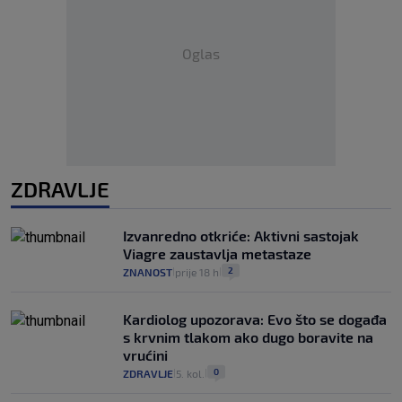
Oglas
ZDRAVLJE
Izvanredno otkriće: Aktivni sastojak
Viagre zaustavlja metastaze
2
ZNANOST
prije 18 h
|
|
Kardiolog upozorava: Evo što se događa
s krvnim tlakom ako dugo boravite na
vrućini
0
ZDRAVLJE
5. kol.
|
|