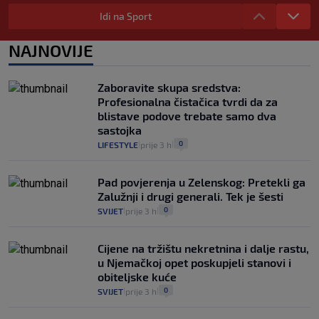
"Kći je otišla na more, a zaboravila
zdravstvenu iskaznicu". Kakva su prava
Idi na Sport
pacijenata izvan mjesta prebivališta?
1
VIJESTI
1. kol.
NAJNOVIJE
|
|
Provjerili smo "što ćemo onda" ako
Plenković na 15 dana ukine mjere: "Ne bi
Zaboravite skupa sredstva:
se dogodilo ništa. Vlada se zaljubila u te
Profesionalna čistačica tvrdi da za
intervencije"
blistave podove trebate samo dva
25
VIJESTI
30. srp.
|
|
sastojka
0
LIFESTYLE
prije 3 h
|
|
Pad povjerenja u Zelenskog: Pretekli ga
Zalužnji i drugi generali. Tek je šesti
0
SVIJET
prije 3 h
|
|
Cijene na tržištu nekretnina i dalje rastu,
u Njemačkoj opet poskupjeli stanovi i
obiteljske kuće
0
SVIJET
prije 3 h
|
|