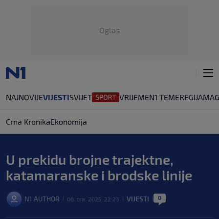
Oglas
NAJNOVIJE
VIJESTI
SVIJET
VRIJEME
N1 TEME
REGIJA
MAG
Crna Kronika
Ekonomija
U prekidu brojne trajektne,
katamaranske i brodske linije
0
N1 AUTHOR
VIJESTI
06. tra. 2025. 22:23
|
|
|