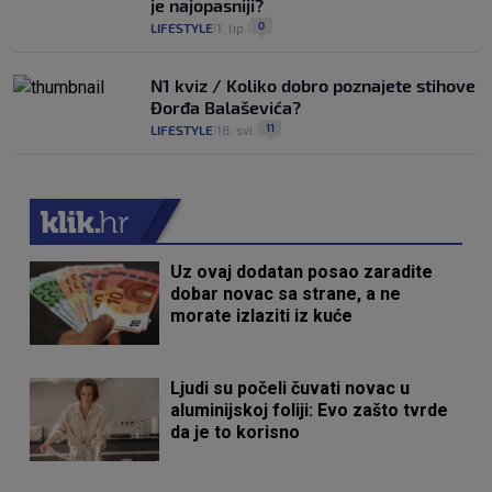
je najopasniji?
0
LIFESTYLE
1. lip.
|
|
N1 kviz / Koliko dobro poznajete stihove
Đorđa Balaševića?
11
LIFESTYLE
18. svi.
|
|
Uz ovaj dodatan posao zaradite
dobar novac sa strane, a ne
morate izlaziti iz kuće
Ljudi su počeli čuvati novac u
aluminijskoj foliji: Evo zašto tvrde
da je to korisno