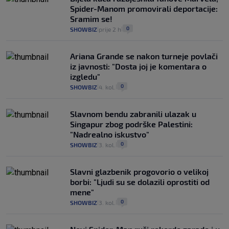
Spider-Manom promovirali deportacije:
Sramim se!
0
SHOWBIZ
prije 2 h
|
|
Ariana Grande se nakon turneje povlači
iz javnosti: "Dosta joj je komentara o
izgledu"
0
SHOWBIZ
4. kol.
|
|
Slavnom bendu zabranili ulazak u
Singapur zbog podrške Palestini:
"Nadrealno iskustvo"
0
SHOWBIZ
3. kol.
|
|
Slavni glazbenik progovorio o velikoj
borbi: "Ljudi su se dolazili oprostiti od
mene"
0
SHOWBIZ
3. kol.
|
|