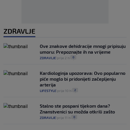
ZDRAVLJE
Ove znakove dehidracije mnogi pripisuju
umoru: Prepoznajte ih na vrijeme
0
ZDRAVLJE
prije 2 h
|
|
Kardiologinja upozorava: Ovo popularno
piće moglo bi pridonijeti začepljenju
arterija
2
LIFESTYLE
prije 10 h
|
|
Stalno ste pospani tijekom dana?
Znanstvenici su možda otkrili zašto
0
ZDRAVLJE
prije 11 h
|
|