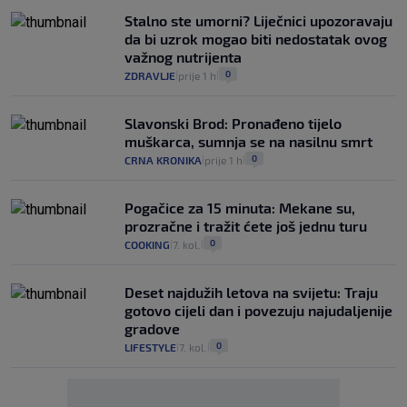
Stalno ste umorni? Liječnici upozoravaju
da bi uzrok mogao biti nedostatak ovog
važnog nutrijenta
0
ZDRAVLJE
prije 1 h
|
|
Slavonski Brod: Pronađeno tijelo
muškarca, sumnja se na nasilnu smrt
0
CRNA KRONIKA
prije 1 h
|
|
Pogačice za 15 minuta: Mekane su,
prozračne i tražit ćete još jednu turu
0
COOKING
7. kol.
|
|
Deset najdužih letova na svijetu: Traju
gotovo cijeli dan i povezuju najudaljenije
gradove
0
LIFESTYLE
7. kol.
|
|