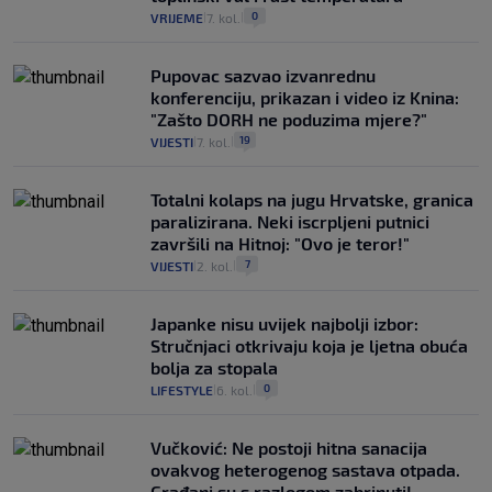
0
VRIJEME
7. kol.
|
|
Pupovac sazvao izvanrednu
konferenciju, prikazan i video iz Knina:
"Zašto DORH ne poduzima mjere?"
19
VIJESTI
7. kol.
|
|
Totalni kolaps na jugu Hrvatske, granica
paralizirana. Neki iscrpljeni putnici
završili na Hitnoj: "Ovo je teror!"
7
VIJESTI
2. kol.
|
|
Japanke nisu uvijek najbolji izbor:
Stručnjaci otkrivaju koja je ljetna obuća
bolja za stopala
0
LIFESTYLE
6. kol.
|
|
Vučković: Ne postoji hitna sanacija
ovakvog heterogenog sastava otpada.
Građani su s razlogom zabrinuti!