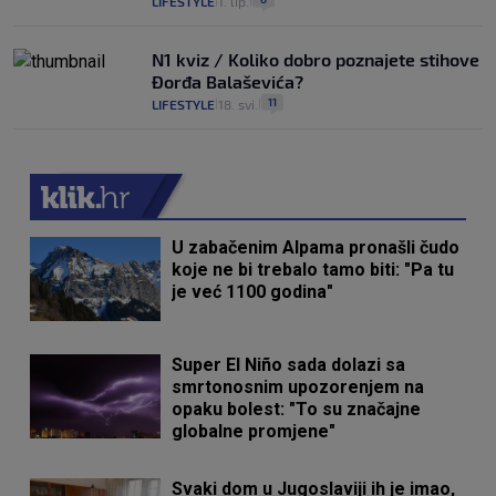
LIFESTYLE
1. lip.
|
|
N1 kviz / Koliko dobro poznajete stihove
Đorđa Balaševića?
11
LIFESTYLE
18. svi.
|
|
U zabačenim Alpama pronašli čudo
koje ne bi trebalo tamo biti: "Pa tu
je već 1100 godina"
Super El Niño sada dolazi sa
smrtonosnim upozorenjem na
opaku bolest: "To su značajne
globalne promjene"
Svaki dom u Jugoslaviji ih je imao,