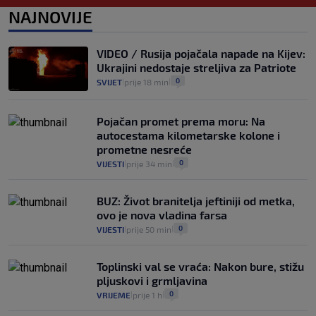
0
VIJESTI
2. kol.
NAJNOVIJE
|
|
Izračunali smo koliko košta putovanje
automobilom na Hvar iz Zagreba, a
VIDEO / Rusija pojačala napade na Kijev:
koliko iz Osijeka
Ukrajini nedostaje streljiva za Patriote
14
VIJESTI
2. kol.
|
|
0
SVIJET
prije 18 min
|
|
Pojačan promet prema moru: Na
autocestama kilometarske kolone i
prometne nesreće
0
VIJESTI
prije 34 min
|
|
BUZ: Život branitelja jeftiniji od metka,
ovo je nova vladina farsa
0
VIJESTI
prije 50 min
|
|
Toplinski val se vraća: Nakon bure, stižu
pljuskovi i grmljavina
0
VRIJEME
prije 1 h
|
|