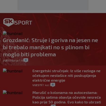
SPORT
Grozdanić: Struje i goriva na jesen ne
bi trebalo manjkati no s plinom bi
moglo biti problema
0
VIJESTI
prije 1 h
|
|
Energetski stručnjak: Iz više razloga ne
očekujem nestašice niti poskupljenja
električne energije
0
VIJESTI
7. kol.
|
|
Marušić o kolonama na autocestama:
Policija satima obavlja očevide nesreća
kao prije 50 godina. Evo kako to ubrzati