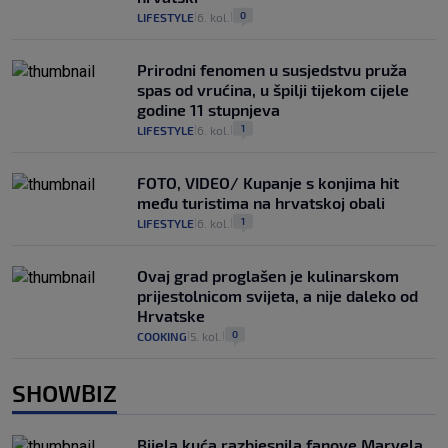
0
LIFESTYLE
6. kol.
|
|
Prirodni fenomen u susjedstvu pruža
spas od vrućina, u špilji tijekom cijele
godine 11 stupnjeva
1
LIFESTYLE
6. kol.
|
|
FOTO, VIDEO/ Kupanje s konjima hit
među turistima na hrvatskoj obali
1
LIFESTYLE
6. kol.
|
|
Ovaj grad proglašen je kulinarskom
prijestolnicom svijeta, a nije daleko od
Hrvatske
0
COOKING
5. kol.
|
|
SHOWBIZ
Bijela kuća razbjesnila fanove Marvela,