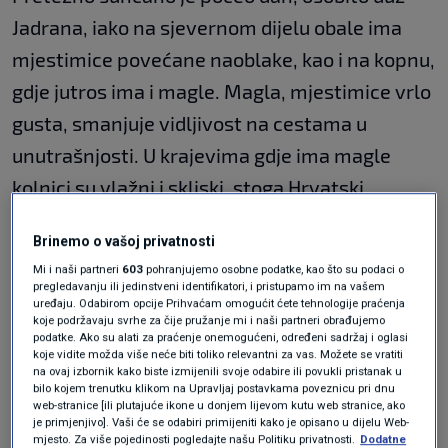
Jadrana, iako na sjevernom dijelu obale ima
mjestimice povećane naoblake, kao i na kopnu,
gdje jutros ima i magle. Magla, mjestimice vrlo
gusta, smanjuje vidljivost na cestama u
unutrašnjosti. U krajevima gdje ima magle
kolnici su vlažni i skliski, stoga Hrvatski
autoklub vozače poziva na oprez.
Brinemo o vašoj privatnosti
U nastavku
utorka
prevladavat će uglavnom
Mi i naši partneri
603
pohranjujemo osobne podatke, kao što su podaci o
pregledavanju ili jedinstveni identifikatori, i pristupamo im na vašem
sunčano, no navečer sa zapada stiže jače
uređaju. Odabirom opcije Prihvaćam omogućit ćete tehnologije praćenja
koje podržavaju svrhe za čije pružanje mi i naši partneri obrađujemo
pogoršanje s kišom, pljuskovima i
podatke. Ako su alati za praćenje onemogućeni, određeni sadržaj i oglasi
koje vidite možda više neće biti toliko relevantni za vas. Možete se vratiti
grmljavinom, lokalno izraženijim. Za riječku
na ovaj izbornik kako biste izmijenili svoje odabire ili povukli pristanak u
bilo kojem trenutku klikom na Upravljaj postavkama poveznicu pri dnu
regiju na snazi je upozorenje na nevrijeme
web-stranice [ili plutajuće ikone u donjem lijevom kutu web stranice, ako
putem sustava Meteoalarm Državnog
je primjenjivo]. Vaši će se odabiri primijeniti kako je opisano u dijelu Web-
mjesto. Za više pojedinosti pogledajte našu Politiku privatnosti.
Dodatne