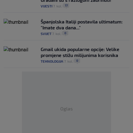
17
VIJESTI
7. kol.
|
|
Španjolska Italiji postavila ultimatum:
"Imate dva dana..."
0
SVIJET
7. kol.
|
|
Gmail ukida popularne opcije: Velike
promjene stižu milijunima korisnika
0
TEHNOLOGIJA
7. kol.
|
|
Oglas