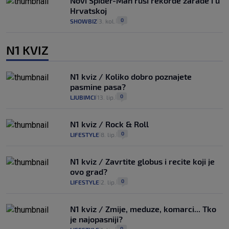
Novi Spider-Man ruši rekorde zarade i u
Hrvatskoj
0
SHOWBIZ
3. kol.
|
|
N1 KVIZ
N1 kviz / Koliko dobro poznajete
pasmine pasa?
0
LJUBIMCI
13. lip.
|
|
N1 kviz / Rock & Roll
0
LIFESTYLE
8. lip.
|
|
N1 kviz / Zavrtite globus i recite koji je
ovo grad?
0
LIFESTYLE
2. lip.
|
|
N1 kviz / Zmije, meduze, komarci... Tko
je najopasniji?
0