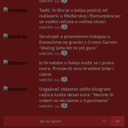
7
VIJESTI
4. kol.
|
|
Tadić: Krško je u boljoj poziciji od
nuklearki u Mađarskoj i Rumunjskoj jer
se vodilo računa o važnoj stvari
5
VIJESTI
4. kol.
|
|
Stručnjak o prometnom kolapsu u
Konavlima na granici s Crnom Gorom:
"Idućeg ljeta bit će još gore"
3
VIJESTI
4. kol.
|
|
Iz Hrvatske u Italiju može se i preko
mora. Provjerili smo brodske linije i
cijene
2
VIJESTI
3. kol.
|
|
Uzgajivač objasnio zašto kilogram
rajčica košta deset eura: "Nećete ih
vidjeti na akcijama u trgovinama"
8
VIJESTI
3. kol.
|
|
Selidba je jedno od stresnijih iskustava.
Evo aktualnih cijena i nekoliko savjeta
Idi na Sport
da prođe što lakše i jeftinije