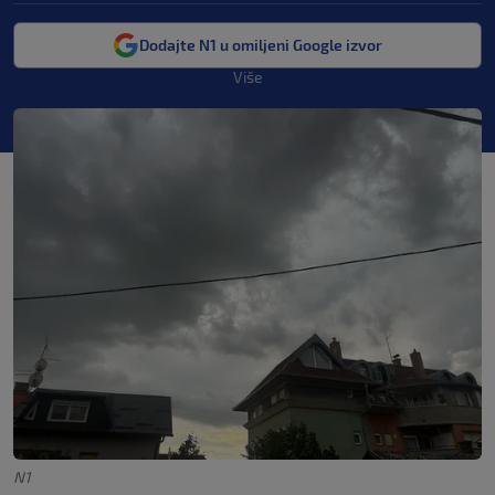
Dodajte N1 u omiljeni Google izvor
Više
N1