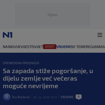
Oglas
NAJNOVIJE
VIJESTI
SVIJET
VRIJEME
N1 TEME
REGIJA
MAG
VREMENSKA PROGNOZA
Sa zapada stiže pogoršanje, u
dijelu zemlje već večeras
moguće nevrijeme
0
Tea Blažević
VRIJEME
02. lip. 2026. 07:11
|
|
|