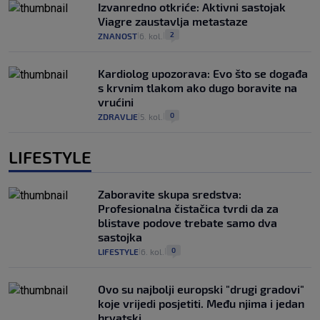
Izvanredno otkriće: Aktivni sastojak
Viagre zaustavlja metastaze
2
ZNANOST
6. kol.
|
|
Kardiolog upozorava: Evo što se događa
s krvnim tlakom ako dugo boravite na
vrućini
0
ZDRAVLJE
5. kol.
|
|
LIFESTYLE
Zaboravite skupa sredstva:
Profesionalna čistačica tvrdi da za
blistave podove trebate samo dva
sastojka
0
LIFESTYLE
6. kol.
|
|
Ovo su najbolji europski "drugi gradovi"
koje vrijedi posjetiti. Među njima i jedan
hrvatski