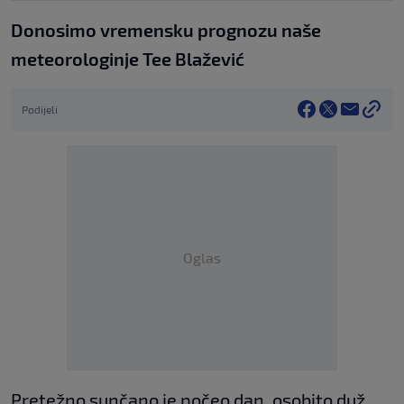
Donosimo vremensku prognozu naše
meteorologinje Tee Blažević
Podijeli
Oglas
Pretežno sunčano je počeo dan, osobito duž