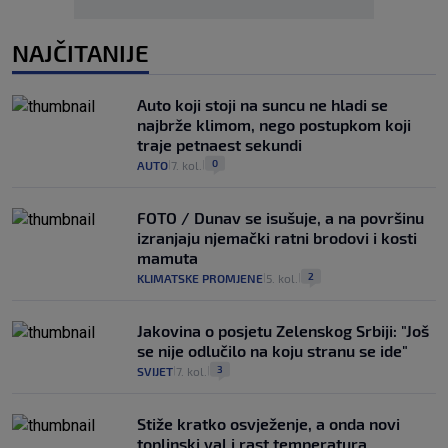
NAJČITANIJE
Auto koji stoji na suncu ne hladi se
najbrže klimom, nego postupkom koji
traje petnaest sekundi
0
AUTO
7. kol.
|
|
FOTO / Dunav se isušuje, a na površinu
izranjaju njemački ratni brodovi i kosti
mamuta
2
KLIMATSKE PROMJENE
5. kol.
|
|
Jakovina o posjetu Zelenskog Srbiji: "Još
se nije odlučilo na koju stranu se ide"
3
SVIJET
7. kol.
|
|
Stiže kratko osvježenje, a onda novi
toplinski val i rast temperatura