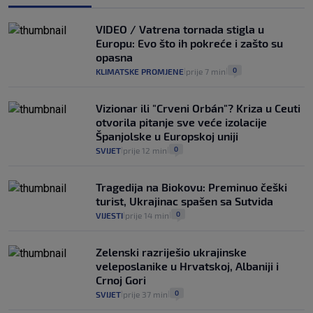
Provjerili smo "što ćemo onda" ako
Plenković na 15 dana ukine mjere: "Ne bi
VIDEO / Vatrena tornada stigla u
se dogodilo ništa. Vlada se zaljubila u te
Europu: Evo što ih pokreće i zašto su
intervencije"
opasna
25
VIJESTI
30. srp.
|
|
0
KLIMATSKE PROMJENE
prije 7 min
|
|
Vizionar ili "Crveni Orbán"? Kriza u Ceuti
otvorila pitanje sve veće izolacije
Španjolske u Europskoj uniji
0
SVIJET
prije 12 min
|
|
Tragedija na Biokovu: Preminuo češki
turist, Ukrajinac spašen sa Sutvida
0
VIJESTI
prije 14 min
|
|
Zelenski razriješio ukrajinske
veleposlanike u Hrvatskoj, Albaniji i
Crnoj Gori
0
SVIJET
prije 37 min
|
|