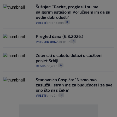
Šušnjar: "Pazite, proglasili su me
najgorim ustašom! Poručujem im da su
ovdje dobrodošli"
0
VIJESTI
prije 48 min
|
|
Pregled dana (6.8.2026.)
0
PREGLED DANA
prije 1 h
|
|
Zelenski u subotu dolazi u službeni
posjet Srbiji
0
REGIJA
prije 1 h
|
|
Stanovnica Gospića: "Nismo ovo
zaslužili, strah me za budućnost i za sve
ono što nas čeka"
0
VIJESTI
prije 2 h
|
|