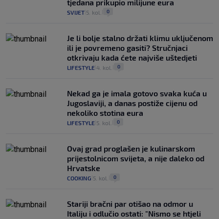
tjedana prikupio milijune eura
0
SVIJET
5. kol.
|
|
Je li bolje stalno držati klimu uključenom
ili je povremeno gasiti? Stručnjaci
otkrivaju kada ćete najviše uštedjeti
0
LIFESTYLE
4. kol.
|
|
Nekad ga je imala gotovo svaka kuća u
Jugoslaviji, a danas postiže cijenu od
nekoliko stotina eura
0
LIFESTYLE
5. kol.
|
|
Ovaj grad proglašen je kulinarskom
prijestolnicom svijeta, a nije daleko od
Hrvatske
0
COOKING
5. kol.
|
|
Stariji bračni par otišao na odmor u
Italiju i odlučio ostati: "Nismo se htjeli