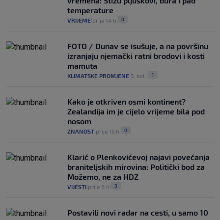
vremena: Stižu pljuskovi, bura i pad
temperature
0
VRIJEME
prije 14 h
|
|
FOTO / Dunav se isušuje, a na površinu
izranjaju njemački ratni brodovi i kosti
mamuta
1
KLIMATSKE PROMJENE
5. kol.
|
|
Kako je otkriven osmi kontinent?
Zealandija im je cijelo vrijeme bila pod
nosom
0
ZNANOST
prije 15 h
|
|
Klarić o Plenkovićevoj najavi povećanja
braniteljskih mirovina: Politički bod za
Možemo, ne za HDZ
3
VIJESTI
prije 8 h
|
|
Postavili novi radar na cesti, u samo 10