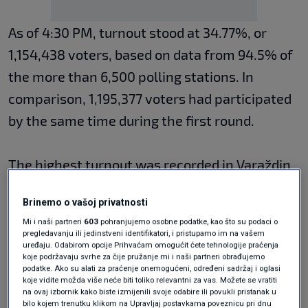
As of 4:30 PM, turnout stood at 34.77%, or
1,154,438 voters, based on data from 94.5% of
the more than 6,500 polling stations. In
comparison, 1,195,377 voters had participated
by the same time during the first round.
The highest turnout was recorded in Varaždin
County (nearly 43%), followed by Međimurje
Brinemo o vašoj privatnosti
County (40.81%), and Krapina-Zagorje County
Mi i naši partneri
603
pohranjujemo osobne podatke, kao što su podaci o
(39.10%), while the lowest turnout was in
pregledavanju ili jedinstveni identifikatori, i pristupamo im na vašem
uređaju. Odabirom opcije Prihvaćam omogućit ćete tehnologije praćenja
Vukovar-Srijem County (27.98%), followed by
koje podržavaju svrhe za čije pružanje mi i naši partneri obrađujemo
podatke. Ako su alati za praćenje onemogućeni, određeni sadržaj i oglasi
Brod-Posavina County (30%), and Zadar
koje vidite možda više neće biti toliko relevantni za vas. Možete se vratiti
na ovaj izbornik kako biste izmijenili svoje odabire ili povukli pristanak u
County (30.70%).
bilo kojem trenutku klikom na Upravljaj postavkama poveznicu pri dnu