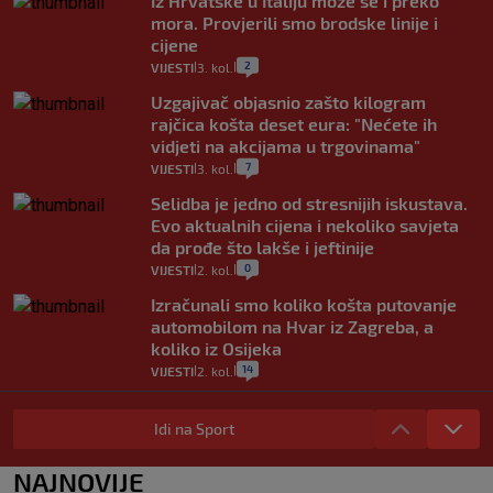
Iz Hrvatske u Italiju može se i preko
mora. Provjerili smo brodske linije i
cijene
2
VIJESTI
3. kol.
|
|
Uzgajivač objasnio zašto kilogram
rajčica košta deset eura: "Nećete ih
vidjeti na akcijama u trgovinama"
7
VIJESTI
3. kol.
|
|
Selidba je jedno od stresnijih iskustava.
Evo aktualnih cijena i nekoliko savjeta
da prođe što lakše i jeftinije
0
VIJESTI
2. kol.
|
|
Izračunali smo koliko košta putovanje
automobilom na Hvar iz Zagreba, a
koliko iz Osijeka
14
VIJESTI
2. kol.
|
|
"Kći je otišla na more, a zaboravila
zdravstvenu iskaznicu". Kakva su prava
Idi na Sport
pacijenata izvan mjesta prebivališta?
1
VIJESTI
1. kol.
NAJNOVIJE
|
|