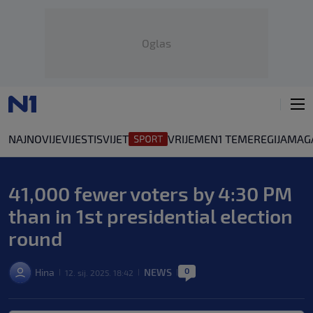
Oglas
NAJNOVIJE
VIJESTI
SVIJET
VRIJEME
N1 TEME
REGIJA
MAG
41,000 fewer voters by 4:30 PM
than in 1st presidential election
round
0
Hina
NEWS
12. sij. 2025. 18:42
|
|
|