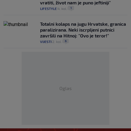
vratiti, život nam je puno jeftiniji"
1
LIFESTYLE
4. kol.
|
|
Totalni kolaps na jugu Hrvatske, granica
paralizirana. Neki iscrpljeni putnici
završili na Hitnoj: "Ovo je teror!"
6
VIJESTI
2. kol.
|
|
Oglas