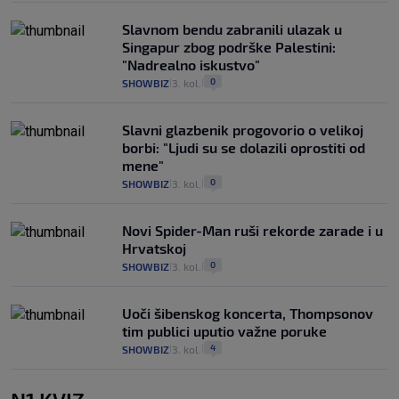
Slavnom bendu zabranili ulazak u
Singapur zbog podrške Palestini:
"Nadrealno iskustvo"
0
SHOWBIZ
3. kol.
|
|
Slavni glazbenik progovorio o velikoj
borbi: "Ljudi su se dolazili oprostiti od
mene"
0
SHOWBIZ
3. kol.
|
|
Novi Spider-Man ruši rekorde zarade i u
Hrvatskoj
0
SHOWBIZ
3. kol.
|
|
Uoči šibenskog koncerta, Thompsonov
tim publici uputio važne poruke
4
SHOWBIZ
3. kol.
|
|