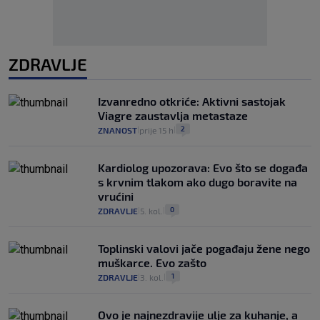
ZDRAVLJE
Izvanredno otkriće: Aktivni sastojak
Viagre zaustavlja metastaze
2
ZNANOST
prije 15 h
|
|
Kardiolog upozorava: Evo što se događa
s krvnim tlakom ako dugo boravite na
vrućini
0
ZDRAVLJE
5. kol.
|
|
Toplinski valovi jače pogađaju žene nego
muškarce. Evo zašto
1
ZDRAVLJE
3. kol.
|
|
Ovo je najnezdravije ulje za kuhanje, a