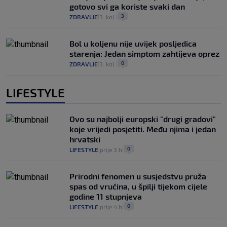
gotovo svi ga koriste svaki dan
3
ZDRAVLJE
3. kol.
|
|
Bol u koljenu nije uvijek posljedica
starenja: Jedan simptom zahtijeva oprez
0
ZDRAVLJE
3. kol.
|
|
LIFESTYLE
Ovo su najbolji europski "drugi gradovi"
koje vrijedi posjetiti. Među njima i jedan
hrvatski
0
LIFESTYLE
prije 3 h
|
|
Prirodni fenomen u susjedstvu pruža
spas od vrućina, u špilji tijekom cijele
godine 11 stupnjeva
0
LIFESTYLE
prije 4 h
|
|