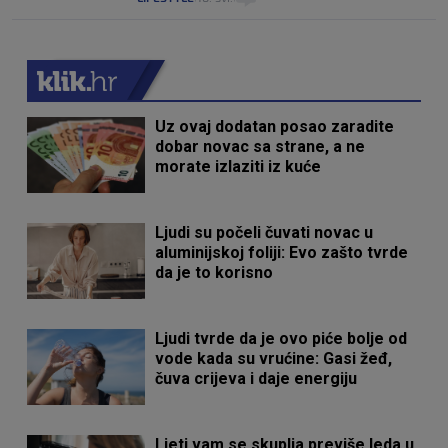
Uz ovaj dodatan posao zaradite
dobar novac sa strane, a ne
morate izlaziti iz kuće
Ljudi su počeli čuvati novac u
aluminijskoj foliji: Evo zašto tvrde
da je to korisno
Ljudi tvrde da je ovo piće bolje od
vode kada su vrućine: Gasi žeđ,
čuva crijeva i daje energiju
Ljeti vam se skuplja previše leda u