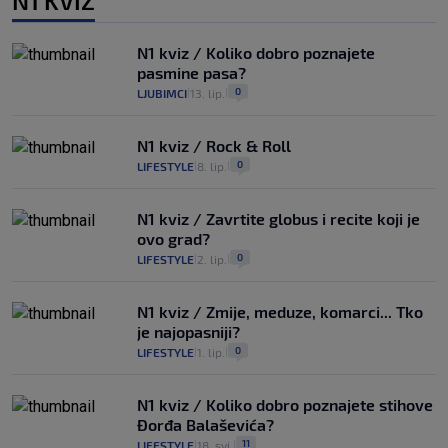
N1 KVIZ
N1 kviz / Koliko dobro poznajete
pasmine pasa?
0
LJUBIMCI
13. lip.
|
|
N1 kviz / Rock & Roll
0
LIFESTYLE
8. lip.
|
|
N1 kviz / Zavrtite globus i recite koji je
ovo grad?
0
LIFESTYLE
2. lip.
|
|
N1 kviz / Zmije, meduze, komarci... Tko
je najopasniji?
0
LIFESTYLE
1. lip.
|
|
N1 kviz / Koliko dobro poznajete stihove
Đorđa Balaševića?
11
LIFESTYLE
18. svi.
|
|