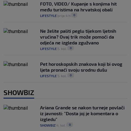
FOTO, VIDEO/ Kupanje s konjima hit
među turistima na hrvatskoj obali
0
LIFESTYLE
prije 4 h
|
|
Ne želite paliti peglu tijekom ljetnih
vrućina? Ovaj trik može pomoći da
odjeća ne izgleda zgužvano
0
LIFESTYLE
5. kol.
|
|
Pet horoskopskih znakova koji bi ovog
ljeta pronaći svoju srodnu dušu
0
LIFESTYLE
5. kol.
|
|
SHOWBIZ
Ariana Grande se nakon turneje povlači
iz javnosti: "Dosta joj je komentara o
izgledu"
0
SHOWBIZ
4. kol.
|
|