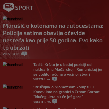
SPORT
Marušić o kolonama na autocestama:
Policija satima obavlja očevide
nesreća kao prije 50 godina. Evo kako
to ubrzati
6
VIJESTI
4. kol.
|
|
Tadić: Krško je u boljoj poziciji od
nuklearki u Mađarskoj i Rumunjskoj jer
se vodilo računa o važnoj stvari
5
VIJESTI
4. kol.
|
|
Stručnjak o prometnom kolapsu u
Konavlima na granici s Crnom Gorom:
"Idućeg ljeta bit će još gore"
3
VIJESTI
4. kol.
|
|