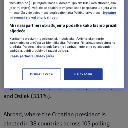
web-stranice [ili plutajuće ikone u donjem lijevom kutu web stranice, ako
je primjenjivo]. Vaši će se odabiri primijeniti kako je opisano u dijelu Web-
Among county seats, the highest turnout was
mjesto. Za više pojedinosti pogledajte našu Politiku privatnosti.
Dodatne
informacije o vašoj privatnosti
observed in Varaždin (44.32%), then Cakovec
Mi i naši partneri obrađujemo podatke kako bismo pružili
(44%), and Pazin (42.54%), with the lowest in
sljedeće:
Korištenje preciznih geolokacijskih podataka. Aktivno skeniranje
Vukovar (27.91%), then Slavonski Brod
karakteristika uređaja za identifikaciju. Pohrana i/ili pristup podacima na
uređaju. Personalizirano oglašavanje i sadržaj, mjerenje oglašavanja i
(30.41%), and Dubrovnik (30.86%).
sadržaja, uvidi u publiku i razvoj usluga.
Popis partnera (dobavljača)
In the four largest cities, approximately one-
Prikaži svrhe
Prihvaćam
third of voters cast their ballots by 4:30 PM:
Zagreb (36.4%), Split (32.5%), Rijeka (35%),
and Osijek (33.1%).
Abroad, where the Croatian president is
elected in 38 countries across 105 polling