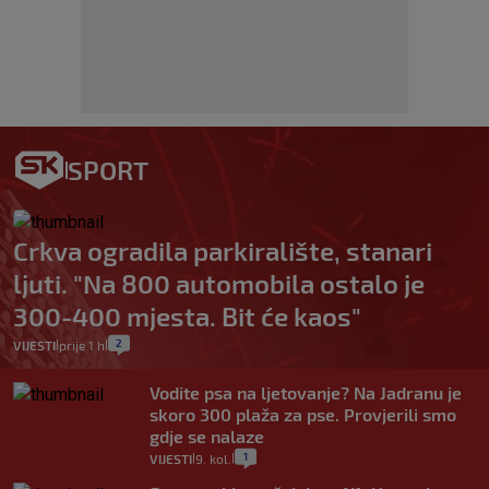
SPORT
Crkva ogradila parkiralište, stanari
ljuti. "Na 800 automobila ostalo je
300-400 mjesta. Bit će kaos"
2
VIJESTI
prije 1 h
|
|
Vodite psa na ljetovanje? Na Jadranu je
skoro 300 plaža za pse. Provjerili smo
gdje se nalaze
1
VIJESTI
9. kol.
|
|