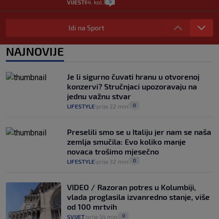
5
VIJESTI
4. kol.
|
|
Stručnjak o prometnom kolapsu u
Konavlima na granici s Crnom Gorom:
Idi na Sport
"Idućeg ljeta bit će još gore"
3
VIJESTI
4. kol.
NAJNOVIJE
|
|
Iz Hrvatske u Italiju može se i preko
mora. Provjerili smo brodske linije i
Je li sigurno čuvati hranu u otvorenoj
cijene
konzervi? Stručnjaci upozoravaju na
2
VIJESTI
3. kol.
|
|
jednu važnu stvar
0
LIFESTYLE
prije 22 min
|
|
Preselili smo se u Italiju jer nam se naša
zemlja smučila: Evo koliko manje
novaca trošimo mjesečno
0
LIFESTYLE
prije 32 min
|
|
VIDEO / Razoran potres u Kolumbiji,
vlada proglasila izvanredno stanje, više
od 100 mrtvih
0
SVIJET
prije 54 min
|
|