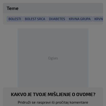
Teme
BOLESTI
BOLEST SRCA
DIJABETES
KRVNA GRUPA
KRVNI 
Oglas
KAKVO JE TVOJE MIŠLJENJE O OVOME?
Pridruži se raspravi ili pročitaj komentare