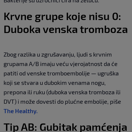
Bakterije su uzročnici čira na želucu.
Krvne grupe koje nisu 0:
Duboka venska tromboza
Zbog razlika u zgrušavanju, ljudi s krvnim
grupama A/B imaju veću vjerojatnost da će
patiti od venske tromboembolije — ugruška
koji se stvara u dubokim venama nogu,
prepona ili ruku (duboka venska tromboza ili
DVT) i može dovesti do plućne embolije, piše
The Healthy.
Tip AB: Gubitak pamćenja