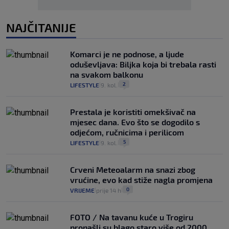
NAJČITANIJE
Komarci je ne podnose, a ljude
oduševljava: Biljka koja bi trebala rasti
na svakom balkonu
2
LIFESTYLE
9. kol.
|
|
Prestala je koristiti omekšivač na
mjesec dana. Evo što se dogodilo s
odjećom, ručnicima i perilicom
5
LIFESTYLE
9. kol.
|
|
Crveni Meteoalarm na snazi zbog
vrućine, evo kad stiže nagla promjena
0
VRIJEME
prije 14 h
|
|
FOTO / Na tavanu kuće u Trogiru
pronašli su blago staro više od 2000