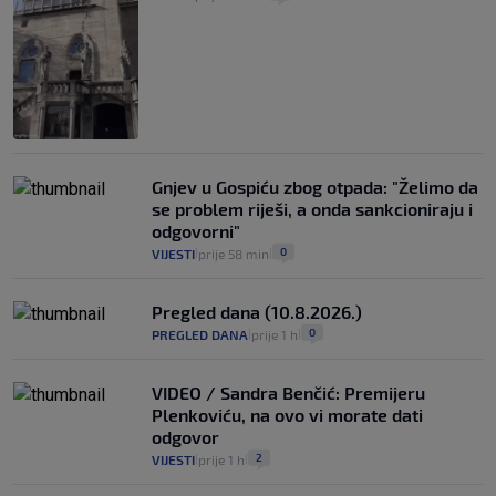
Gnjev u Gospiću zbog otpada: "Želimo da
se problem riješi, a onda sankcioniraju i
odgovorni"
0
VIJESTI
prije 58 min
|
|
Pregled dana (10.8.2026.)
0
PREGLED DANA
prije 1 h
|
|
VIDEO / Sandra Benčić: Premijeru
Plenkoviću, na ovo vi morate dati
odgovor
2
VIJESTI
prije 1 h
|
|