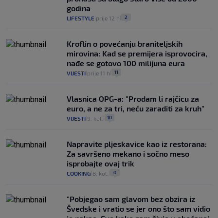
godina
2
LIFESTYLE
prije 12 h
|
|
Kroflin o povećanju braniteljskih
mirovina: Kad se premijera isprovocira,
nađe se gotovo 100 milijuna eura
11
VIJESTI
prije 11 h
|
|
Vlasnica OPG-a: "Prodam li rajčicu za
euro, a ne za tri, neću zaraditi za kruh"
10
VIJESTI
9. kol.
|
|
Napravite pljeskavice kao iz restorana:
Za savršeno mekano i sočno meso
isprobajte ovaj trik
0
COOKING
8. kol.
|
|
"Pobjegao sam glavom bez obzira iz
Švedske i vratio se jer ono što sam vidio