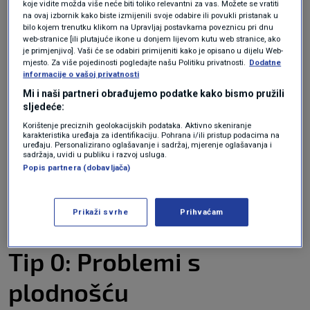
manja je vjerojatnost da će pojedinci patiti od
koje vidite možda više neće biti toliko relevantni za vas. Možete se vratiti
na ovaj izbornik kako biste izmijenili svoje odabire ili povukli pristanak u
krvnih ugrušaka. Loša strana je ta što
bilo kojem trenutku klikom na Upravljaj postavkama poveznicu pri dnu
web-stranice [ili plutajuće ikone u donjem lijevom kutu web stranice, ako
zgrušavanje krvi pomaže u sprječavanju
je primjenjivo]. Vaši će se odabiri primijeniti kako je opisano u dijelu Web-
mjesto. Za više pojedinosti pogledajte našu Politiku privatnosti.
Dodatne
prekomjernog krvarenja. Međutim, postoji
informacije o vašoj privatnosti
mnogo stvari koje uzrokuju krvne ugruške. "Ne
Mi i naši partneri obrađujemo podatke kako bismo pružili
sljedeće:
treba pretpostaviti da to što se radi o krvnoj
Korištenje preciznih geolokacijskih podataka. Aktivno skeniranje
grupi 0 znači da je pojedinac "zaštićen" ili da je
karakteristika uređaja za identifikaciju. Pohrana i/ili pristup podacima na
uređaju. Personalizirano oglašavanje i sadržaj, mjerenje oglašavanja i
krvna grupa A izložena većem riziku", kaže
sadržaja, uvidi u publiku i razvoj usluga.
Popis partnera (dobavljača)
Terry B. Gernsheimer
, liječnik, hematolog i
direktor UW medicinske transfuzijske službe u
Prikaži svrhe
Prihvaćam
Seattle Cancer Care Alliance u Washingtonu.
Tip 0: Problemi s
plodnošću