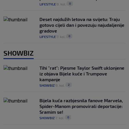
0
LIFESTYLE
9. kol.
|
|
Deset najdužih letova na svijetu: Traju
gotovo cijeli dan i povezuju najudaljenije
gradove
0
LIFESTYLE
7. kol.
|
|
SHOWBIZ
Tihi "rat": Pjesme Taylor Swift uklonjene
iz objava Bijele kuće i Trumpove
kampanje
2
SHOWBIZ
9. kol.
|
|
Bijela kuća razbjesnila fanove Marvela,
Spider-Manom promovirali deportacije:
Sramim se!
0
SHOWBIZ
7. kol.
|
|