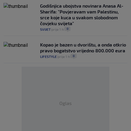
Godišnjica ubojstva novinara Anasa Al-
Sharifa: "Povjeravam vam Palestinu,
srce koje kuca u svakom slobodnom
čovjeku svijeta"
0
SVIJET
prije 1 h
|
|
Kopao je bazen u dvorištu, a onda otkrio
pravo bogatstvo vrijedno 800.000 eura
0
LIFESTYLE
prije 1 h
|
|
Oglas