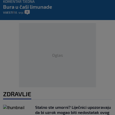
KOMENTAR TJEDNA
Bura u čaši limunade
0
VIJESTI
18. srp.
|
|
Oglas
ZDRAVLJE
Stalno ste umorni? Liječnici upozoravaju
da bi uzrok mogao biti nedostatak ovog