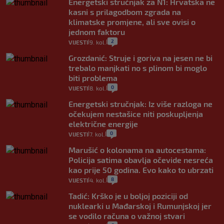
Energetski stručnjak za N1: Hrvatska ne
kasni s prilagodbom zgrada na
klimatske promjene, ali sve ovisi o
jednom faktoru
2
VIJESTI
9. kol.
|
|
Grozdanić: Struje i goriva na jesen ne bi
trebalo manjkati no s plinom bi moglo
biti problema
0
VIJESTI
8. kol.
|
|
Energetski stručnjak: Iz više razloga ne
očekujem nestašice niti poskupljenja
električne energije
0
VIJESTI
7. kol.
|
|
Marušić o kolonama na autocestama:
Policija satima obavlja očevide nesreća
kao prije 50 godina. Evo kako to ubrzati
8
VIJESTI
4. kol.
|
|
Tadić: Krško je u boljoj poziciji od
nuklearki u Mađarskoj i Rumunjskoj jer
se vodilo računa o važnoj stvari