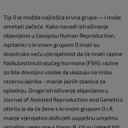
Tip 0 je možda najčešća krvna grupa — i može
ometati začeće. Kako navodi istraživanje
objavljeno u časopisu Human Reproduction,
ispitanici s krvnom grupom 0 imali su
dvostruko veću vjerojatnost da će imati razine
folikulostimulirajućeg hormona (FSH); razine
su bile dovoljno visoke da ukazuju na nisku
rezervu jajnika - manje jajnih stanica za
oplodnju. Drugo istraživanje objavljeno u
Journal of Assisted Reproduction and Genetics
otkrilo je da će žene s krvnom grupom 0 i A
manje vjerojatno doživjeti uspješnu umjetnu
oplodnju nego one s tipom B, čiji su izgledi bili