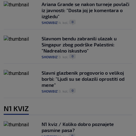
Ariana Grande se nakon turneje povlači
iz javnosti: "Dosta joj je komentara o
izgledu"
0
SHOWBIZ
4. kol.
|
|
Slavnom bendu zabranili ulazak u
Singapur zbog podrške Palestini:
"Nadrealno iskustvo"
0
SHOWBIZ
3. kol.
|
|
Slavni glazbenik progovorio o velikoj
borbi: "Ljudi su se dolazili oprostiti od
mene"
0
SHOWBIZ
3. kol.
|
|
N1 KVIZ
N1 kviz / Koliko dobro poznajete
pasmine pasa?
0