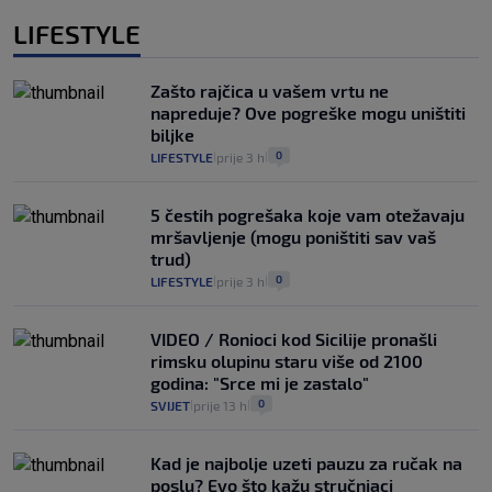
LIFESTYLE
Zašto rajčica u vašem vrtu ne
napreduje? Ove pogreške mogu uništiti
biljke
0
LIFESTYLE
prije 3 h
|
|
5 čestih pogrešaka koje vam otežavaju
mršavljenje (mogu poništiti sav vaš
trud)
0
LIFESTYLE
prije 3 h
|
|
VIDEO / Ronioci kod Sicilije pronašli
rimsku olupinu staru više od 2100
godina: "Srce mi je zastalo"
0
SVIJET
prije 13 h
|
|
Kad je najbolje uzeti pauzu za ručak na
poslu? Evo što kažu stručnjaci