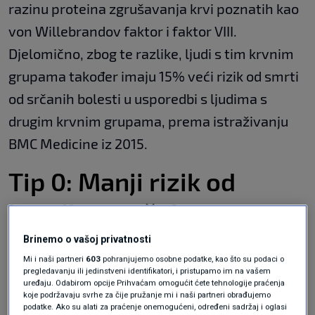
razinu proteina zgrušavanja krvi poznatih kao
von Willebrandov faktor i faktor VIII.
Djelomično, zbog te razlike, ljudi s tim krvnim
grupama također imaju 15% veći rizik od smrti
od srčanih bolesti u usporedbi s ljudima s
drugim krvnim grupama, prema istraživanju
BMC Medicine iz 2015.
Tip 0: Manji rizik od
krvnih ugrušaka
Brinemo o vašoj privatnosti
Mi i naši partneri
603
pohranjujemo osobne podatke, kao što su podaci o
Uzimajući u obzir da krvna grupa 0 ima niže
pregledavanju ili jedinstveni identifikatori, i pristupamo im na vašem
uređaju. Odabirom opcije Prihvaćam omogućit ćete tehnologije praćenja
količine proteina koji pomažu zgrušavanju krvi,
koje podržavaju svrhe za čije pružanje mi i naši partneri obrađujemo
podatke. Ako su alati za praćenje onemogućeni, određeni sadržaj i oglasi