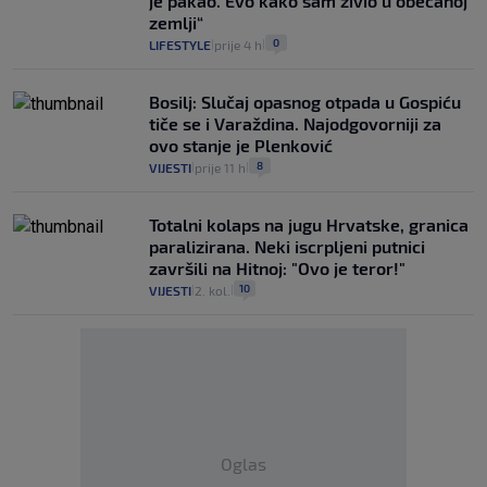
je pakao. Evo kako sam živio u obećanoj
zemlji“
0
LIFESTYLE
prije 4 h
|
|
Bosilj: Slučaj opasnog otpada u Gospiću
tiče se i Varaždina. Najodgovorniji za
ovo stanje je Plenković
8
VIJESTI
prije 11 h
|
|
Totalni kolaps na jugu Hrvatske, granica
paralizirana. Neki iscrpljeni putnici
završili na Hitnoj: "Ovo je teror!"
10
VIJESTI
2. kol.
|
|
Oglas