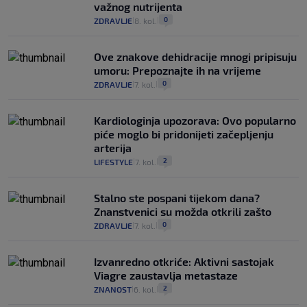
važnog nutrijenta
0
ZDRAVLJE
8. kol.
|
|
Ove znakove dehidracije mnogi pripisuju
umoru: Prepoznajte ih na vrijeme
0
ZDRAVLJE
7. kol.
|
|
Kardiologinja upozorava: Ovo popularno
piće moglo bi pridonijeti začepljenju
arterija
2
LIFESTYLE
7. kol.
|
|
Stalno ste pospani tijekom dana?
Znanstvenici su možda otkrili zašto
0
ZDRAVLJE
7. kol.
|
|
Izvanredno otkriće: Aktivni sastojak
Viagre zaustavlja metastaze
2
ZNANOST
6. kol.
|
|