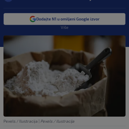
Dodajte N1 u omiljeni Google izvor
Više
Pexels / Ilustracija
|
Pexels / Ilustracija