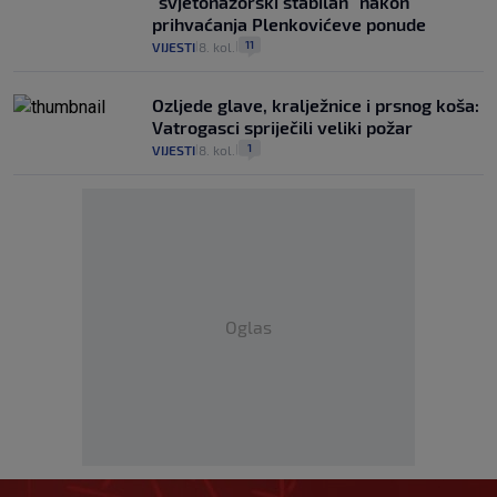
"svjetonazorski stabilan" nakon
prihvaćanja Plenkovićeve ponude
11
VIJESTI
8. kol.
|
|
Ozljede glave, kralježnice i prsnog koša:
Vatrogasci spriječili veliki požar
1
VIJESTI
8. kol.
|
|
Oglas