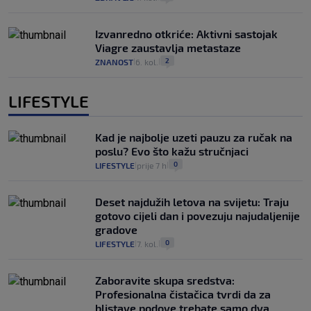
Izvanredno otkriće: Aktivni sastojak
Viagre zaustavlja metastaze
2
ZNANOST
6. kol.
|
|
LIFESTYLE
Kad je najbolje uzeti pauzu za ručak na
poslu? Evo što kažu stručnjaci
0
LIFESTYLE
prije 7 h
|
|
Deset najdužih letova na svijetu: Traju
gotovo cijeli dan i povezuju najudaljenije
gradove
0
LIFESTYLE
7. kol.
|
|
Zaboravite skupa sredstva:
Profesionalna čistačica tvrdi da za
blistave podove trebate samo dva