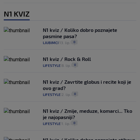
N1 KVIZ
N1 kviz / Koliko dobro poznajete
pasmine pasa?
0
LJUBIMCI
13. lip.
|
|
N1 kviz / Rock & Roll
0
LIFESTYLE
8. lip.
|
|
N1 kviz / Zavrtite globus i recite koji je
ovo grad?
0
LIFESTYLE
2. lip.
|
|
N1 kviz / Zmije, meduze, komarci... Tko
je najopasniji?
0
LIFESTYLE
1. lip.
|
|
N1 kviz / Koliko dobro poznajete stihove