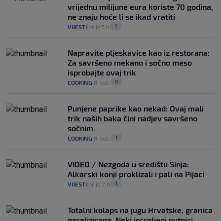
vrijednu milijune eura koriste 70 godina,
ne znaju hoće li se ikad vratiti
1
VIJESTI
prije 5 h
|
|
Napravite pljeskavice kao iz restorana:
Za savršeno mekano i sočno meso
isprobajte ovaj trik
0
COOKING
8. kol.
|
|
Punjene paprike kao nekad: Ovaj mali
trik naših baka čini nadjev savršeno
sočnim
1
COOKING
8. kol.
|
|
VIDEO / Nezgoda u središtu Sinja:
Alkarski konji proklizali i pali na Pijaci
1
VIJESTI
prije 2 h
|
|
Totalni kolaps na jugu Hrvatske, granica
paralizirana. Neki iscrpljeni putnici