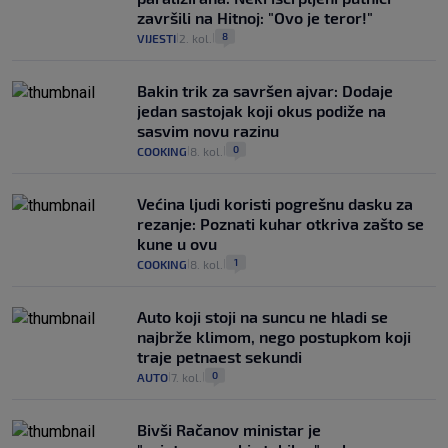
završili na Hitnoj: "Ovo je teror!"
8
VIJESTI
2. kol.
|
|
Bakin trik za savršen ajvar: Dodaje
jedan sastojak koji okus podiže na
sasvim novu razinu
0
COOKING
8. kol.
|
|
Većina ljudi koristi pogrešnu dasku za
rezanje: Poznati kuhar otkriva zašto se
kune u ovu
1
COOKING
8. kol.
|
|
Auto koji stoji na suncu ne hladi se
najbrže klimom, nego postupkom koji
traje petnaest sekundi
0
AUTO
7. kol.
|
|
Bivši Račanov ministar je