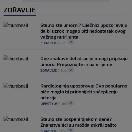
ZDRAVLJE
Stalno ste umorni? Liječnici upozoravaju
da bi uzrok mogao biti nedostatak ovog
važnog nutrijenta
0
ZDRAVLJE
8. kol.
|
|
Ove znakove dehidracije mnogi pripisuju
umoru: Prepoznajte ih na vrijeme
0
ZDRAVLJE
7. kol.
|
|
Kardiologinja upozorava: Ovo popularno
piće moglo bi pridonijeti začepljenju
arterija
2
LIFESTYLE
7. kol.
|
|
Stalno ste pospani tijekom dana?
Znanstvenici su možda otkrili zašto
0
ZDRAVLJE
7. kol.
|
|