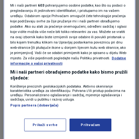
Mi i naši partneri
603
pohranjujemo osobne podatke, kao što su podaci o
znakove plijesni brašno treba baciti jer je to
pregledavanju ili jedinstveni identifikatori, i pristupamo im na vašem
uređaju. Odabirom opcije Prihvaćam omogućit ćete tehnologije praćenja
siguran znak da je izloženo vlazi.
koje podržavaju svrhe za čije pružanje mi i naši partneri obrađujemo
podatke. Ako su alati za praćenje onemogućeni, određeni sadržaj i oglasi
koje vidite možda više neće biti toliko relevantni za vas. Možete se vratiti
Također, brašno može promijeniti boju. Ako
na ovaj izbornik kako biste izmijenili svoje odabire ili povukli pristanak u
bilo kojem trenutku klikom na Upravljaj postavkama poveznicu pri dnu
vidite žućkastu nijansu brašna, to je znak da je
web-stranice [ili plutajuće ikone u donjem lijevom kutu web stranice, ako
je primjenjivo]. Vaši će se odabiri primijeniti kako je opisano u dijelu Web-
ulje užeglo.
mjesto. Za više pojedinosti pogledajte našu Politiku privatnosti.
Dodatne
informacije o vašoj privatnosti
Mi i naši partneri obrađujemo podatke kako bismo pružili
Višenamjensko brašno i druga rafinirana bijela
sljedeće:
brašna trebala bi biti svijetle bijele boje, brašno
Korištenje preciznih geolokacijskih podataka. Aktivno skeniranje
karakteristika uređaja za identifikaciju. Pohrana i/ili pristup podacima na
uređaju. Personalizirano oglašavanje i sadržaj, mjerenje oglašavanja i
od cjelovitog zrna je pješčano smeđe boje, a
sadržaja, uvidi u publiku i razvoj usluga.
Popis partnera (dobavljača)
bademovo je prljavo bijele boje.
Prikaži svrhe
Prihvaćam
Brašno odmah bacite ako su u njemu insekti
poput moljaca i ličinki. No, prije brašno