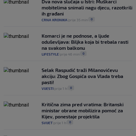
Dva nova slučaja u Istri: Muškarci
koliko iz Osijeka
mobitelima snimali nagu djecu, razotkrili
14
VIJESTI
2. kol.
|
|
ih građani
0
CRNA KRONIKA
prije 35 min
|
|
Komarci je ne podnose, a ljude
oduševljava: Biljka koja bi trebala rasti
na svakom balkonu
0
LIFESTYLE
prije 46 min
|
|
Selak Raspudić traži Milanovićevu
akciju: Zbog Gospića ova Vlada treba
pasti!
0
VIJESTI
prije 1 h
|
|
Kritična zima pred vratima: Britanski
ministar obrane mobilizira pomoć za
Kijev, ponestaje projektila
0
SVIJET
prije 1 h
|
|