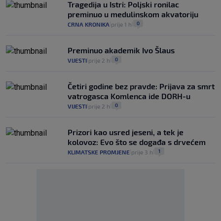
Tragedija u Istri: Poljski ronilac
preminuo u medulinskom akvatoriju
0
CRNA KRONIKA
prije 1 h
|
|
Preminuo akademik Ivo Šlaus
0
VIJESTI
prije 2 h
|
|
Četiri godine bez pravde: Prijava za smrt
vatrogasca Komlenca ide DORH-u
0
VIJESTI
prije 2 h
|
|
Prizori kao usred jeseni, a tek je
kolovoz: Evo što se događa s drvećem
1
KLIMATSKE PROMJENE
prije 3 h
|
|