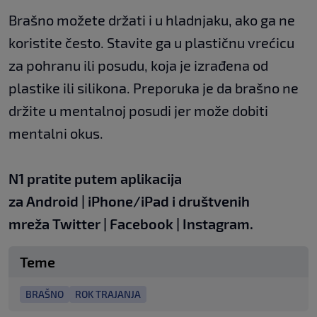
Brašno možete držati i u hladnjaku, ako ga ne
koristite često. Stavite ga u plastičnu vrećicu
za pohranu ili posudu, koja je izrađena od
plastike ili silikona. Preporuka je da brašno ne
držite u mentalnoj posudi jer može dobiti
mentalni okus.
N1 pratite putem aplikacija
za
Android
|
iPhone/iPad
i društvenih
mreža
Twitter
|
Facebook
|
Instagram.
Teme
BRAŠNO
ROK TRAJANJA