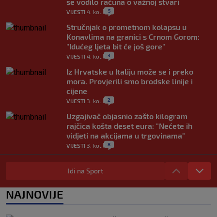
se vodilo računa o važnoj stvari
5
VIJESTI
4. kol.
|
|
Stručnjak o prometnom kolapsu u
Konavlima na granici s Crnom Gorom:
"Idućeg ljeta bit će još gore"
3
VIJESTI
4. kol.
|
|
Iz Hrvatske u Italiju može se i preko
mora. Provjerili smo brodske linije i
cijene
2
VIJESTI
3. kol.
|
|
Uzgajivač objasnio zašto kilogram
rajčica košta deset eura: "Nećete ih
vidjeti na akcijama u trgovinama"
8
VIJESTI
3. kol.
|
|
Selidba je jedno od stresnijih iskustava.
Evo aktualnih cijena i nekoliko savjeta
Idi na Sport
da prođe što lakše i jeftinije
0
VIJESTI
2. kol.
NAJNOVIJE
|
|
Izračunali smo koliko košta putovanje
automobilom na Hvar iz Zagreba, a