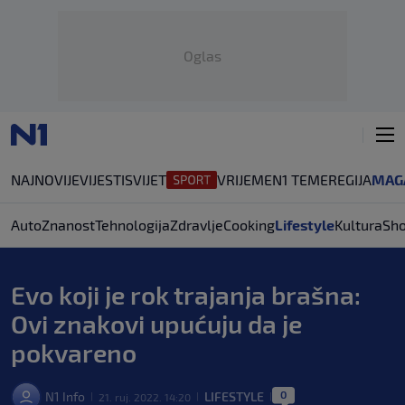
Oglas
NAJNOVIJE
VIJESTI
SVIJET
VRIJEME
N1 TEME
REGIJA
MAG
Auto
Znanost
Tehnologija
Zdravlje
Cooking
Lifestyle
Kultura
Sh
Evo koji je rok trajanja brašna:
Ovi znakovi upućuju da je
pokvareno
0
N1 Info
LIFESTYLE
21. ruj. 2022. 14:20
|
|
|