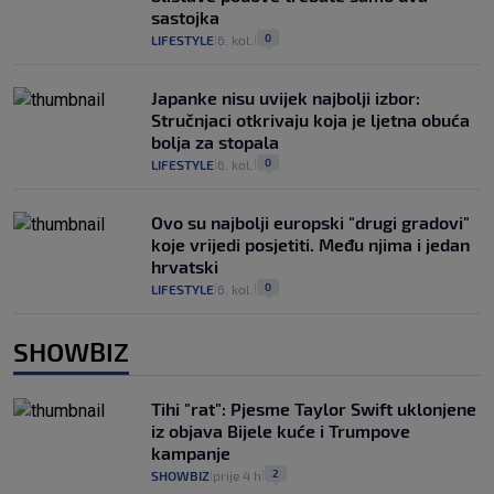
sastojka
0
LIFESTYLE
6. kol.
|
|
Japanke nisu uvijek najbolji izbor:
Stručnjaci otkrivaju koja je ljetna obuća
bolja za stopala
0
LIFESTYLE
6. kol.
|
|
Ovo su najbolji europski "drugi gradovi"
koje vrijedi posjetiti. Među njima i jedan
hrvatski
0
LIFESTYLE
6. kol.
|
|
SHOWBIZ
Tihi "rat": Pjesme Taylor Swift uklonjene
iz objava Bijele kuće i Trumpove
kampanje
2
SHOWBIZ
prije 4 h
|
|