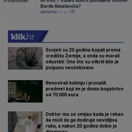
Đorđa Balaševića?
11
LIFESTYLE
18. svi.
|
|
Sovjeti su 20 godina kopali prema
središtu Zemlje, a onda su morali
odustati: Ono što su otkrili bilo je
potpuno neočekivano
Renovirali kuhinju i pronašli
predmet koji im je donio bogatstvo
od 70 000 eura
Doktor mu se smijao kada je rekao
da misli da ga dodiruje nevidljiva
ruka, a nakon 20 godina dobio je
dijagnozu