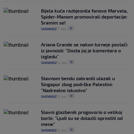
Bijela kuća razbjesnila fanove Marvela,
Spider-Manom promovirali deportacije:
Sramim se!
0
SHOWBIZ
7. kol.
|
|
Ariana Grande se nakon turneje povlači
iz javnosti: "Dosta joj je komentara o
izgledu"
0
SHOWBIZ
4. kol.
|
|
Slavnom bendu zabranili ulazak u
Singapur zbog podrške Palestini:
"Nadrealno iskustvo"
0
SHOWBIZ
3. kol.
|
|
Slavni glazbenik progovorio o velikoj
borbi: "Ljudi su se dolazili oprostiti od
mene"
0
SHOWBIZ
3. kol.
|
|