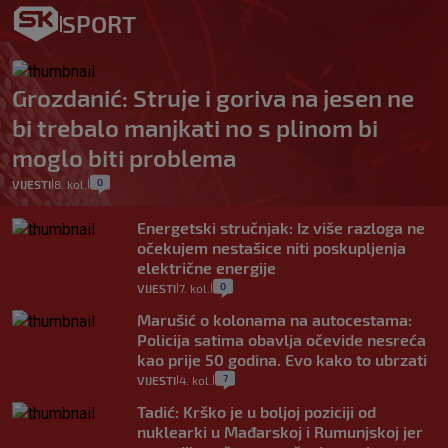
SPORT
Grozdanić: Struje i goriva na jesen ne
bi trebalo manjkati no s plinom bi
moglo biti problema
0
VIJESTI
8. kol.
|
|
Energetski stručnjak: Iz više razloga ne
očekujem nestašice niti poskupljenja
električne energije
0
VIJESTI
7. kol.
|
|
Marušić o kolonama na autocestama:
Policija satima obavlja očevide nesreća
kao prije 50 godina. Evo kako to ubrzati
7
VIJESTI
4. kol.
|
|
Tadić: Krško je u boljoj poziciji od
nuklearki u Mađarskoj i Rumunjskoj jer