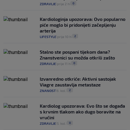
0
ZDRAVLJE
prije 2 h
|
|
Kardiologinja upozorava: Ovo popularno
piće moglo bi pridonijeti začepljenju
arterija
2
LIFESTYLE
prije 10 h
|
|
Stalno ste pospani tijekom dana?
Znanstvenici su možda otkrili zašto
0
ZDRAVLJE
prije 11 h
|
|
Izvanredno otkriće: Aktivni sastojak
Viagre zaustavlja metastaze
2
ZNANOST
6. kol.
|
|
Kardiolog upozorava: Evo što se događa
s krvnim tlakom ako dugo boravite na
vrućini
0
ZDRAVLJE
5. kol.
|
|