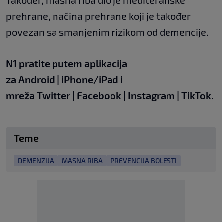
Također, masna riba dio je mediteranske
prehrane, načina prehrane koji je također
povezan sa smanjenim rizikom od demencije.
N1 pratite putem aplikacija
za
Android
|
iPhone/iPad
i
mreža
Twitter
|
Facebook
|
Instagram
|
TikTok
.
Teme
DEMENZIJA
MASNA RIBA
PREVENCIJA BOLESTI