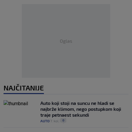
Oglas
NAJČITANIJE
Auto koji stoji na suncu ne hladi se
najbrže klimom, nego postupkom koji
traje petnaest sekundi
0
AUTO
7. kol.
|
|