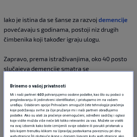
Iako je istina da se šanse za razvoj
demencije
povećavaju s godinama, postoji niz drugih
čimbenika koji također igraju ulogu.
Zapravo, prema istraživanjima, oko 40 posto
slučajeva demencije smatra se
preventabilnima kroz određene promjene
Brinemo o vašoj privatnosti
načina života, piše
Express
.
Mi i naši partneri
603
pohranjujemo osobne podatke, kao što su podaci o
pregledavanju ili jedinstveni identifikatori, i pristupamo im na vašem
uređaju. Odabirom opcije Prihvaćam omogućit ćete tehnologije praćenja
Vjeruje se da prehrana može utjecati na vaše
koje podržavaju svrhe za čije pružanje mi i naši partneri obrađujemo
podatke. Ako su alati za praćenje onemogućeni, određeni sadržaj i oglasi
šanse za razvoj demencije.
koje vidite možda više neće biti toliko relevantni za vas. Možete se vratiti
na ovaj izbornik kako biste izmijenili svoje odabire ili povukli pristanak u
bilo kojem trenutku klikom na Upravljaj postavkama poveznicu pri dnu
web-stranice [ili plutajuće ikone u donjem lijevom kutu web stranice, ako