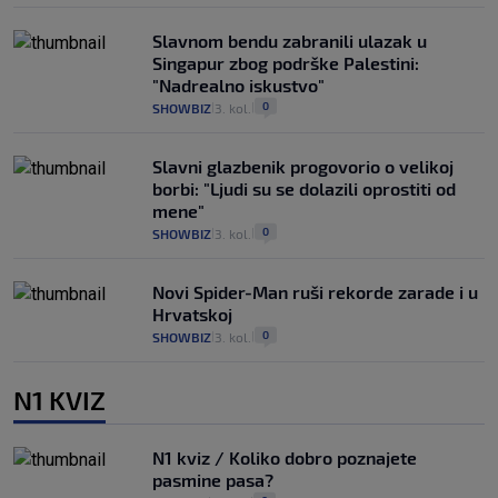
Slavnom bendu zabranili ulazak u
Singapur zbog podrške Palestini:
"Nadrealno iskustvo"
0
SHOWBIZ
3. kol.
|
|
Slavni glazbenik progovorio o velikoj
borbi: "Ljudi su se dolazili oprostiti od
mene"
0
SHOWBIZ
3. kol.
|
|
Novi Spider-Man ruši rekorde zarade i u
Hrvatskoj
0
SHOWBIZ
3. kol.
|
|
N1 KVIZ
N1 kviz / Koliko dobro poznajete
pasmine pasa?