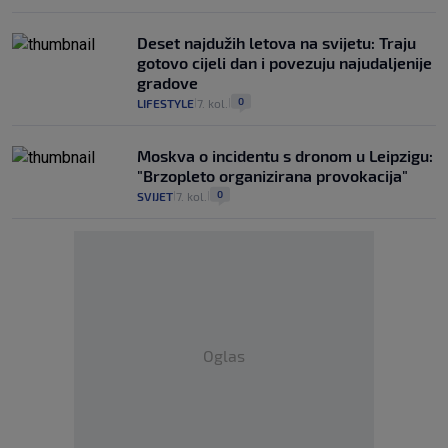
Deset najdužih letova na svijetu: Traju
gotovo cijeli dan i povezuju najudaljenije
gradove
0
LIFESTYLE
7. kol.
|
|
Moskva o incidentu s dronom u Leipzigu:
"Brzopleto organizirana provokacija"
0
SVIJET
7. kol.
|
|
Oglas