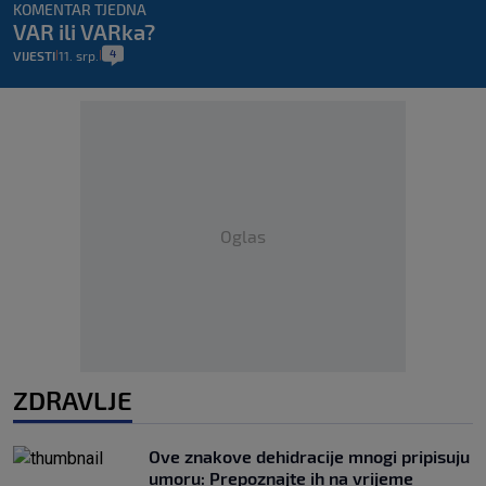
KOMENTAR TJEDNA
VAR ili VARka?
4
VIJESTI
11. srp.
|
|
Oglas
ZDRAVLJE
Ove znakove dehidracije mnogi pripisuju
umoru: Prepoznajte ih na vrijeme