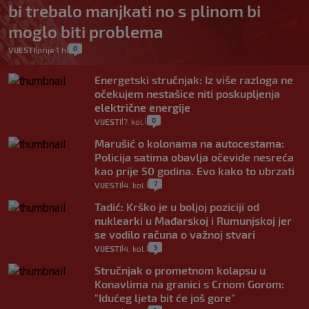
bi trebalo manjkati no s plinom bi
moglo biti problema
0
VIJESTI
prije 1 h
|
|
Energetski stručnjak: Iz više razloga ne
očekujem nestašice niti poskupljenja
električne energije
0
VIJESTI
7. kol.
|
|
Marušić o kolonama na autocestama:
Policija satima obavlja očevide nesreća
kao prije 50 godina. Evo kako to ubrzati
7
VIJESTI
4. kol.
|
|
Tadić: Krško je u boljoj poziciji od
nuklearki u Mađarskoj i Rumunjskoj jer
se vodilo računa o važnoj stvari
5
VIJESTI
4. kol.
|
|
Stručnjak o prometnom kolapsu u
Konavlima na granici s Crnom Gorom:
"Idućeg ljeta bit će još gore"