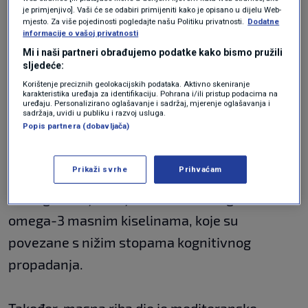
S tim na umu, stručnjaci potiču ljude da jedu
je primjenjivo]. Vaši će se odabiri primijeniti kako je opisano u dijelu Web-
više ribe.
mjesto. Za više pojedinosti pogledajte našu Politiku privatnosti.
Dodatne
informacije o vašoj privatnosti
"Jedite ribu redovito – posebno masne vrste
Mi i naši partneri obrađujemo podatke kako bismo pružili
poput lososa i
skuše
."
sljedeće:
Korištenje preciznih geolokacijskih podataka. Aktivno skeniranje
karakteristika uređaja za identifikaciju. Pohrana i/ili pristup podacima na
uređaju. Personalizirano oglašavanje i sadržaj, mjerenje oglašavanja i
Međutim, dodaju: "Pokušajte ograničiti
sadržaja, uvidi u publiku i razvoj usluga.
Popis partnera (dobavljača)
konzumaciju pohane ili panirane ribe koja
sadrži visoke količine nezdravih masnoća."
Prikaži svrhe
Prihvaćam
Razlog tome je što je masna riba bogata
omega-3 masnim kiselinama, koje su
povezane s nižim stopama kognitivnog
propadanja.