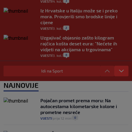
3
VIJESTI
4. kol.
|
|
Iz Hrvatske u Italiju može se i preko
mora. Provjerili smo brodske linije i
cijene
2
VIJESTI
3. kol.
|
|
Uzgajivač objasnio zašto kilogram
rajčica košta deset eura: "Nećete ih
vidjeti na akcijama u trgovinama"
8
VIJESTI
3. kol.
|
|
Selidba je jedno od stresnijih iskustava.
Evo aktualnih cijena i nekoliko savjeta
Idi na Sport
da prođe što lakše i jeftinije
0
VIJESTI
2. kol.
NAJNOVIJE
|
|
Izračunali smo koliko košta putovanje
automobilom na Hvar iz Zagreba, a
Pojačan promet prema moru: Na
koliko iz Osijeka
autocestama kilometarske kolone i
14
VIJESTI
2. kol.
|
|
prometne nesreće
0
VIJESTI
prije 12 min
|
|