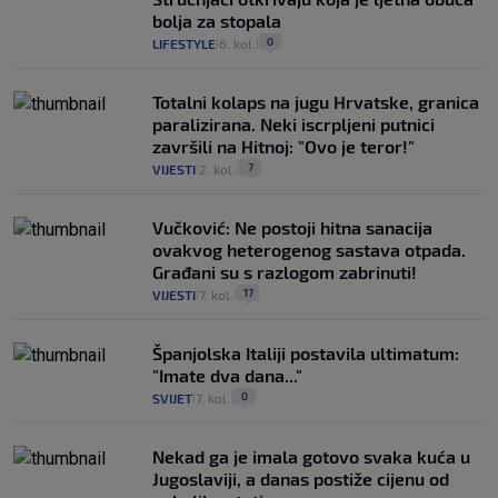
bolja za stopala
0
LIFESTYLE
6. kol.
|
|
Totalni kolaps na jugu Hrvatske, granica
paralizirana. Neki iscrpljeni putnici
završili na Hitnoj: "Ovo je teror!"
7
VIJESTI
2. kol.
|
|
Vučković: Ne postoji hitna sanacija
ovakvog heterogenog sastava otpada.
Građani su s razlogom zabrinuti!
17
VIJESTI
7. kol.
|
|
Španjolska Italiji postavila ultimatum:
"Imate dva dana..."
0
SVIJET
7. kol.
|
|
Nekad ga je imala gotovo svaka kuća u
Jugoslaviji, a danas postiže cijenu od