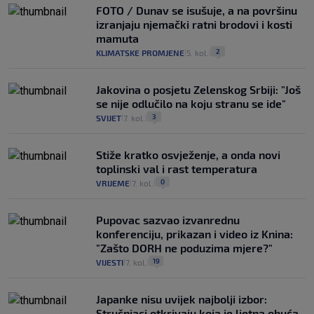
FOTO / Dunav se isušuje, a na površinu
izranjaju njemački ratni brodovi i kosti
mamuta
2
KLIMATSKE PROMJENE
5. kol.
|
|
Jakovina o posjetu Zelenskog Srbiji: "Još
se nije odlučilo na koju stranu se ide"
3
SVIJET
7. kol.
|
|
Stiže kratko osvježenje, a onda novi
toplinski val i rast temperatura
0
VRIJEME
7. kol.
|
|
Pupovac sazvao izvanrednu
konferenciju, prikazan i video iz Knina:
"Zašto DORH ne poduzima mjere?"
19
VIJESTI
7. kol.
|
|
Japanke nisu uvijek najbolji izbor:
Stručnjaci otkrivaju koja je ljetna obuća