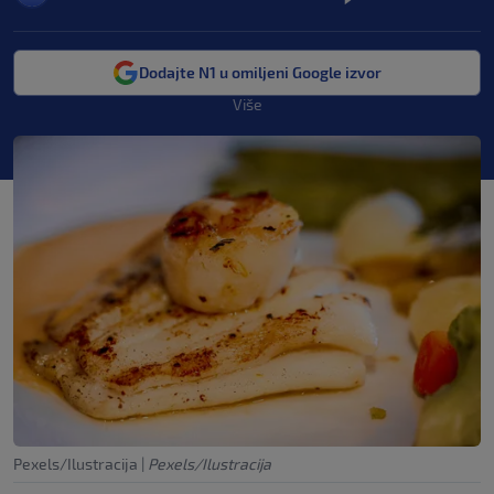
Dodajte N1 u omiljeni Google izvor
Više
Pexels/Ilustracija
|
Pexels/Ilustracija