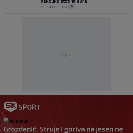
nekoliko stotina eura
0
LIFESTYLE
5. kol.
|
|
Oglas
SPORT
Grozdanić: Struje i goriva na jesen ne