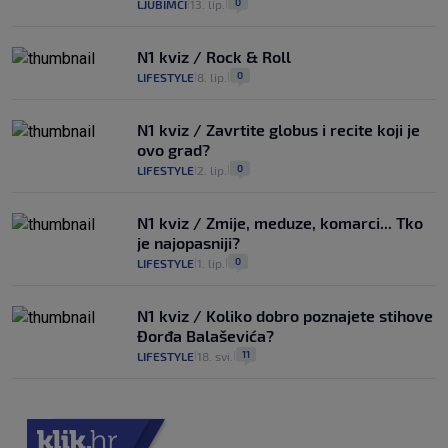
0
LJUBIMCI
13. lip.
|
|
N1 kviz / Rock & Roll
0
LIFESTYLE
8. lip.
|
|
N1 kviz / Zavrtite globus i recite koji je
ovo grad?
0
LIFESTYLE
2. lip.
|
|
N1 kviz / Zmije, meduze, komarci... Tko
je najopasniji?
0
LIFESTYLE
1. lip.
|
|
N1 kviz / Koliko dobro poznajete stihove
Đorđa Balaševića?
11
LIFESTYLE
18. svi.
|
|