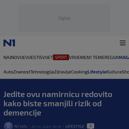
Oglas
NAJNOVIJE
VIJESTI
SVIJET
VRIJEME
N1 TEME
REGIJA
MAG
Auto
Znanost
Tehnologija
Zdravlje
Cooking
Lifestyle
Kultura
Sh
Jedite ovu namirnicu redovito
kako biste smanjili rizik od
demencije
0
N1 Info
LIFESTYLE
29. lis. 2024. 06:56
|
|
|