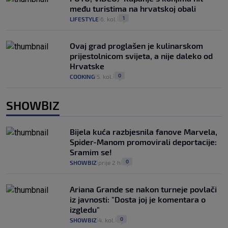
među turistima na hrvatskoj obali
1
LIFESTYLE
6. kol.
|
|
Ovaj grad proglašen je kulinarskom
prijestolnicom svijeta, a nije daleko od
Hrvatske
0
COOKING
5. kol.
|
|
SHOWBIZ
Bijela kuća razbjesnila fanove Marvela,
Spider-Manom promovirali deportacije:
Sramim se!
0
SHOWBIZ
prije 2 h
|
|
Ariana Grande se nakon turneje povlači
iz javnosti: "Dosta joj je komentara o
izgledu"
0
SHOWBIZ
4. kol.
|
|