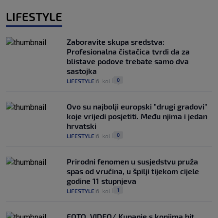
LIFESTYLE
Zaboravite skupa sredstva:
Profesionalna čistačica tvrdi da za
blistave podove trebate samo dva
sastojka
0
LIFESTYLE
6. kol.
|
|
Ovo su najbolji europski "drugi gradovi"
koje vrijedi posjetiti. Među njima i jedan
hrvatski
0
LIFESTYLE
6. kol.
|
|
Prirodni fenomen u susjedstvu pruža
spas od vrućina, u špilji tijekom cijele
godine 11 stupnjeva
1
LIFESTYLE
6. kol.
|
|
FOTO, VIDEO/ Kupanje s konjima hit