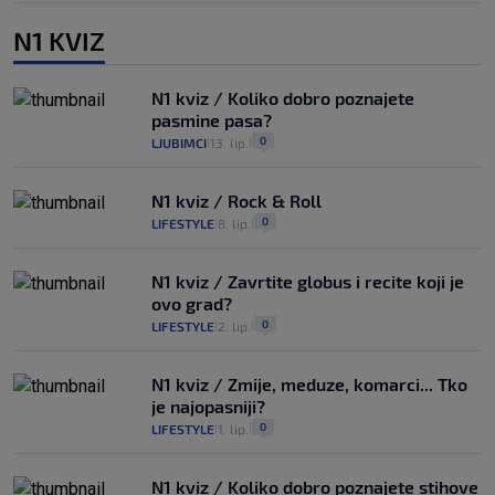
N1 KVIZ
N1 kviz / Koliko dobro poznajete
pasmine pasa?
0
LJUBIMCI
13. lip.
|
|
N1 kviz / Rock & Roll
0
LIFESTYLE
8. lip.
|
|
N1 kviz / Zavrtite globus i recite koji je
ovo grad?
0
LIFESTYLE
2. lip.
|
|
N1 kviz / Zmije, meduze, komarci... Tko
je najopasniji?
0
LIFESTYLE
1. lip.
|
|
N1 kviz / Koliko dobro poznajete stihove