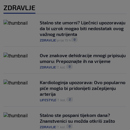
ZDRAVLJE
Stalno ste umorni? Liječnici upozoravaju
da bi uzrok mogao biti nedostatak ovog
važnog nutrijenta
0
ZDRAVLJE
prije 15 h
|
|
Ove znakove dehidracije mnogi pripisuju
umoru: Prepoznajte ih na vrijeme
0
ZDRAVLJE
7. kol.
|
|
Kardiologinja upozorava: Ovo popularno
piće moglo bi pridonijeti začepljenju
arterija
2
LIFESTYLE
7. kol.
|
|
Stalno ste pospani tijekom dana?
Znanstvenici su možda otkrili zašto
0
ZDRAVLJE
7. kol.
|
|