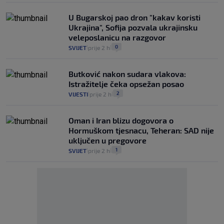
U Bugarskoj pao dron "kakav koristi
Ukrajina", Sofija pozvala ukrajinsku
veleposlanicu na razgovor
0
SVIJET
prije 2 h
|
|
Butković nakon sudara vlakova:
Istražitelje čeka opsežan posao
2
VIJESTI
prije 2 h
|
|
Oman i Iran blizu dogovora o
Hormuškom tjesnacu, Teheran: SAD nije
uključen u pregovore
1
SVIJET
prije 2 h
|
|