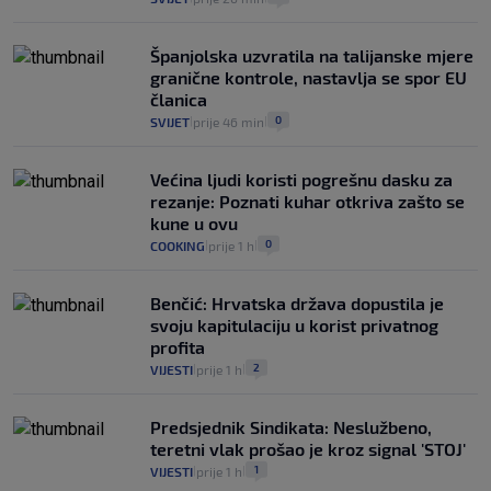
Španjolska uzvratila na talijanske mjere
granične kontrole, nastavlja se spor EU
članica
0
SVIJET
prije 46 min
|
|
Većina ljudi koristi pogrešnu dasku za
rezanje: Poznati kuhar otkriva zašto se
kune u ovu
0
COOKING
prije 1 h
|
|
Benčić: Hrvatska država dopustila je
svoju kapitulaciju u korist privatnog
profita
2
VIJESTI
prije 1 h
|
|
Predsjednik Sindikata: Neslužbeno,
teretni vlak prošao je kroz signal 'STOJ'
1
VIJESTI
prije 1 h
|
|