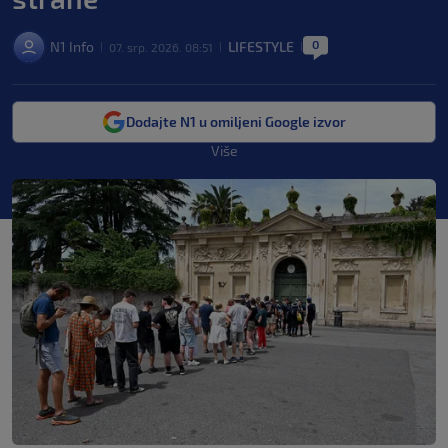
0
N1 Info
LIFESTYLE
07. srp. 2026. 08:51
|
|
|
Dodajte N1 u omiljeni Google izvor
Više