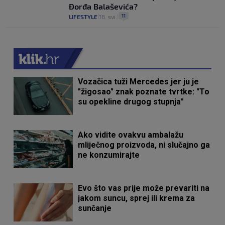
Đorđa Balaševića?
11
LIFESTYLE
18. svi.
|
|
Vozačica tuži Mercedes jer ju je
"žigosao" znak poznate tvrtke: "To
su opekline drugog stupnja"
Ako vidite ovakvu ambalažu
mliječnog proizvoda, ni slučajno ga
ne konzumirajte
Evo što vas prije može prevariti na
jakom suncu, sprej ili krema za
sunčanje