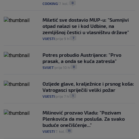
0
COOKING
7. kol.
|
|
Miletić sve dostavio MUP-u: "Sumnjivi
otpad nalazi se i kod Udbine, na
zemljišnoj čestici u vlasništvu države"
7
VIJESTI
prije 9 h
|
|
Potres probudio Austrijance: "Prvo
prasak, a onda se kuća zatresla"
0
SVIJET
prije 10 h
|
|
Ozljede glave, kralježnice i prsnog koša:
Vatrogasci spriječili veliki požar
1
VIJESTI
prije 7 h
|
|
Milinović prozvao Vladu: "Pozivam
Plenkovića da me posluša. Za svako
buduće onečišćenje..."
11
VIJESTI
7. kol.
|
|