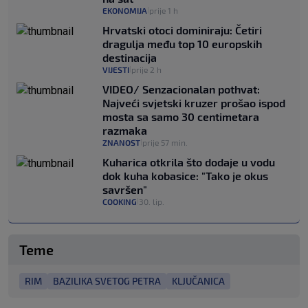
EKONOMIJA
prije 1 h
|
Hrvatski otoci dominiraju: Četiri
dragulja među top 10 europskih
destinacija
VIJESTI
prije 2 h
|
VIDEO/ Senzacionalan pothvat:
Najveći svjetski kruzer prošao ispod
mosta sa samo 30 centimetara
razmaka
ZNANOST
prije 57 min.
|
Kuharica otkrila što dodaje u vodu
dok kuha kobasice: "Tako je okus
savršen"
COOKING
30. lip.
|
Teme
RIM
BAZILIKA SVETOG PETRA
KLJUČANICA