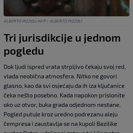
ALBERTO PIZZOLI/AFP
/
ALBERTO PIZZOLI
Tri jurisdikcije u jednom
pogledu
Dok ljudi ispred vrata strpljivo čekaju svoj red,
vlada neobična atmosfera. Nitko ne govori
glasno, kao da svi osjećaju da ih iza ključanice
čeka nešto posebno. Kada napokon prislonite
oko uz otvor, buka grada odjednom nestane.
Pogled putuje kroz uredno podrezanu aleju
čempresa i zaustavlja se na kupoli Bazilike
svetog Petra, udaljenoj gotovo tri kilometra.