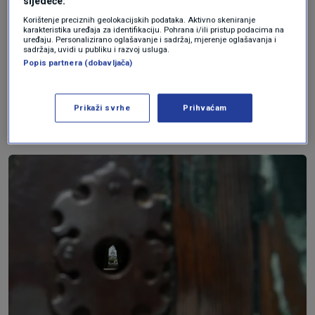
sljedeće:
najpoznatijih rimskih priča: kaže se da kroz
Korištenje preciznih geolokacijskih podataka. Aktivno skeniranje
karakteristika uređaja za identifikaciju. Pohrana i/ili pristup podacima na
ključanicu jednim pogledom možete obuhvatiti
uređaju. Personalizirano oglašavanje i sadržaj, mjerenje oglašavanja i
sadržaja, uvidi u publiku i razvoj usluga.
čak tri različite jurisdikcije – posjed Malteškog
Popis partnera (dobavljača)
reda, grad Rim u Italiji i Državu Vatikan. To je
zanimljiv odraz posebnog međunarodnog
Prikaži svrhe
Prihvaćam
statusa ovog povijesnog mjesta.