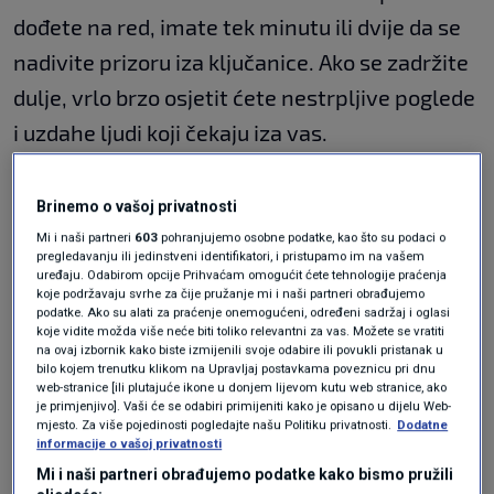
dođete na red, imate tek minutu ili dvije da se
nadivite prizoru iza ključanice. Ako se zadržite
dulje, vrlo brzo osjetit ćete nestrpljive poglede
i uzdahe ljudi koji čekaju iza vas.
Ključanica koja je postala
Brinemo o vašoj privatnosti
jedna od najvećih rimskih
Mi i naši partneri
603
pohranjujemo osobne podatke, kao što su podaci o
pregledavanju ili jedinstveni identifikatori, i pristupamo im na vašem
atrakcija
uređaju. Odabirom opcije Prihvaćam omogućit ćete tehnologije praćenja
koje podržavaju svrhe za čije pružanje mi i naši partneri obrađujemo
podatke. Ako su alati za praćenje onemogućeni, određeni sadržaj i oglasi
koje vidite možda više neće biti toliko relevantni za vas. Možete se vratiti
Na prvi pogled riječ je tek o običnim vratima.
na ovaj izbornik kako biste izmijenili svoje odabire ili povukli pristanak u
bilo kojem trenutku klikom na Upravljaj postavkama poveznicu pri dnu
No ona pripadaju Villi del Priorato di Malta,
web-stranice [ili plutajuće ikone u donjem lijevom kutu web stranice, ako
je primjenjivo]. Vaši će se odabiri primijeniti kako je opisano u dijelu Web-
sjedištu Suverenog Malteškog reda, čiji posjed
mjesto. Za više pojedinosti pogledajte našu Politiku privatnosti.
Dodatne
informacije o vašoj privatnosti
uživa poseban eksteritorijalni status. Upravo
Mi i naši partneri obrađujemo podatke kako bismo pružili
ta neobična lokacija dala je povoda jednoj od