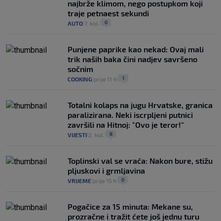
najbrže klimom, nego postupkom koji
traje petnaest sekundi
0
AUTO
7. kol.
|
|
Punjene paprike kao nekad: Ovaj mali
trik naših baka čini nadjev savršeno
sočnim
1
COOKING
prije 11 h
|
|
Totalni kolaps na jugu Hrvatske, granica
paralizirana. Neki iscrpljeni putnici
završili na Hitnoj: "Ovo je teror!"
8
VIJESTI
2. kol.
|
|
Toplinski val se vraća: Nakon bure, stižu
pljuskovi i grmljavina
0
VRIJEME
prije 15 h
|
|
Pogačice za 15 minuta: Mekane su,
prozračne i tražit ćete još jednu turu