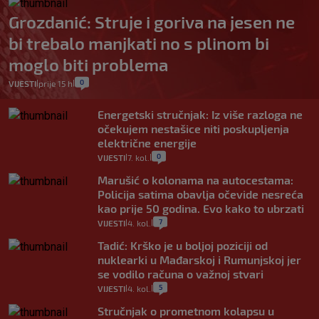
Grozdanić: Struje i goriva na jesen ne
bi trebalo manjkati no s plinom bi
moglo biti problema
0
VIJESTI
prije 15 h
|
|
Energetski stručnjak: Iz više razloga ne
očekujem nestašice niti poskupljenja
električne energije
0
VIJESTI
7. kol.
|
|
Marušić o kolonama na autocestama:
Policija satima obavlja očevide nesreća
kao prije 50 godina. Evo kako to ubrzati
7
VIJESTI
4. kol.
|
|
Tadić: Krško je u boljoj poziciji od
nuklearki u Mađarskoj i Rumunjskoj jer
se vodilo računa o važnoj stvari
5
VIJESTI
4. kol.
|
|
Stručnjak o prometnom kolapsu u