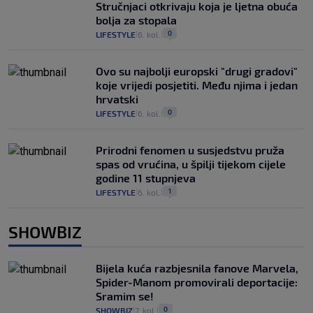
Stručnjaci otkrivaju koja je ljetna obuća
bolja za stopala
0
LIFESTYLE
6. kol.
|
|
Ovo su najbolji europski "drugi gradovi"
koje vrijedi posjetiti. Među njima i jedan
hrvatski
0
LIFESTYLE
6. kol.
|
|
Prirodni fenomen u susjedstvu pruža
spas od vrućina, u špilji tijekom cijele
godine 11 stupnjeva
1
LIFESTYLE
6. kol.
|
|
SHOWBIZ
Bijela kuća razbjesnila fanove Marvela,
Spider-Manom promovirali deportacije:
Sramim se!
0
SHOWBIZ
7. kol.
|
|