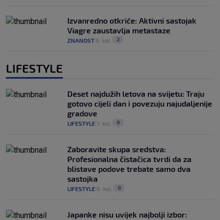
Izvanredno otkriće: Aktivni sastojak
Viagre zaustavlja metastaze
2
ZNANOST
6. kol.
|
|
LIFESTYLE
Deset najdužih letova na svijetu: Traju
gotovo cijeli dan i povezuju najudaljenije
gradove
0
LIFESTYLE
7. kol.
|
|
Zaboravite skupa sredstva:
Profesionalna čistačica tvrdi da za
blistave podove trebate samo dva
sastojka
0
LIFESTYLE
6. kol.
|
|
Japanke nisu uvijek najbolji izbor: