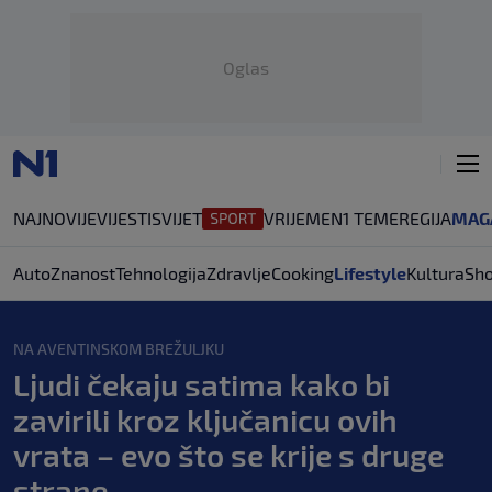
Oglas
NAJNOVIJE
VIJESTI
SVIJET
VRIJEME
N1 TEME
REGIJA
MAG
Auto
Znanost
Tehnologija
Zdravlje
Cooking
Lifestyle
Kultura
Sh
NA AVENTINSKOM BREŽULJKU
Ljudi čekaju satima kako bi
zavirili kroz ključanicu ovih
vrata – evo što se krije s druge
strane