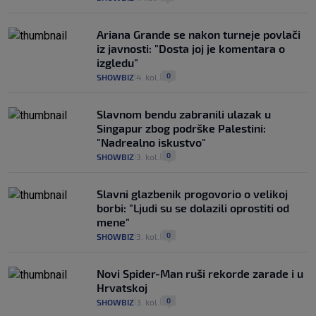
Ariana Grande se nakon turneje povlači
iz javnosti: "Dosta joj je komentara o
izgledu"
0
SHOWBIZ
4. kol.
|
|
Slavnom bendu zabranili ulazak u
Singapur zbog podrške Palestini:
"Nadrealno iskustvo"
0
SHOWBIZ
3. kol.
|
|
Slavni glazbenik progovorio o velikoj
borbi: "Ljudi su se dolazili oprostiti od
mene"
0
SHOWBIZ
3. kol.
|
|
Novi Spider-Man ruši rekorde zarade i u
Hrvatskoj
0
SHOWBIZ
3. kol.
|
|