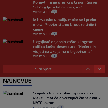
Konavlima na granici s Crnom Gorom:
"Idućeg ljeta bit će još gore"
3
VIJESTI
4. kol.
|
|
Iz Hrvatske u Italiju može se i preko
mora. Provjerili smo brodske linije i
cijene
2
VIJESTI
3. kol.
|
|
Uzgajivač objasnio zašto kilogram
rajčica košta deset eura: "Nećete ih
vidjeti na akcijama u trgovinama"
8
VIJESTI
3. kol.
|
|
Selidba je jedno od stresnijih iskustava.
Evo aktualnih cijena i nekoliko savjeta
Idi na Sport
da prođe što lakše i jeftinije
0
VIJESTI
2. kol.
NAJNOVIJE
|
|
Izračunali smo koliko košta putovanje
automobilom na Hvar iz Zagreba, a
"Zajednički obrambeni sporazum iz
koliko iz Osijeka
Meke" imat će obvezujući članak nalik
14
VIJESTI
2. kol.
|
|
NATO-ovom
0
SVIJET
prije 26 min
|
|