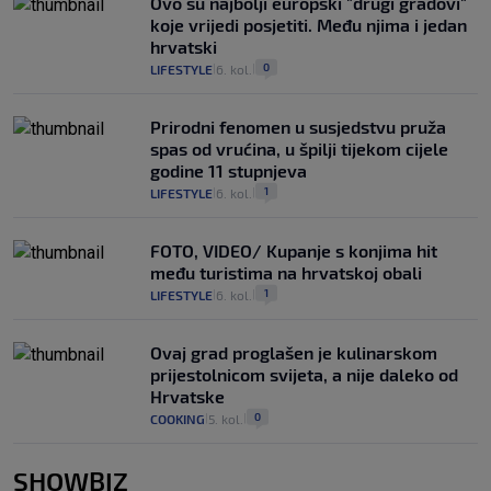
Ovo su najbolji europski "drugi gradovi"
koje vrijedi posjetiti. Među njima i jedan
hrvatski
0
LIFESTYLE
6. kol.
|
|
Prirodni fenomen u susjedstvu pruža
spas od vrućina, u špilji tijekom cijele
godine 11 stupnjeva
1
LIFESTYLE
6. kol.
|
|
FOTO, VIDEO/ Kupanje s konjima hit
među turistima na hrvatskoj obali
1
LIFESTYLE
6. kol.
|
|
Ovaj grad proglašen je kulinarskom
prijestolnicom svijeta, a nije daleko od
Hrvatske
0
COOKING
5. kol.
|
|
SHOWBIZ