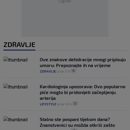
Oglas
ZDRAVLJE
Ove znakove dehidracije mnogi pripisuju
umoru: Prepoznajte ih na vrijeme
0
ZDRAVLJE
prije 2 h
|
|
Kardiologinja upozorava: Ovo popularno
piće moglo bi pridonijeti začepljenju
arterija
2
LIFESTYLE
prije 10 h
|
|
Stalno ste pospani tijekom dana?
Znanstvenici su možda otkrili zašto