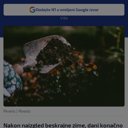
Dodajte N1 u omiljeni Google izvor
Više
Pexels
|
Pexels
Nakon naizgled beskrajne zime, dani konačno