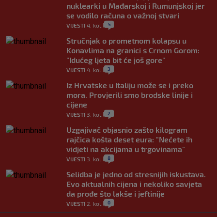
nuklearki u Mađarskoj i Rumunjskoj jer
se vodilo računa o važnoj stvari
5
VIJESTI
4. kol.
|
|
Stručnjak o prometnom kolapsu u
Konavlima na granici s Crnom Gorom:
"Idućeg ljeta bit će još gore"
3
VIJESTI
4. kol.
|
|
Iz Hrvatske u Italiju može se i preko
mora. Provjerili smo brodske linije i
cijene
2
VIJESTI
3. kol.
|
|
Uzgajivač objasnio zašto kilogram
rajčica košta deset eura: "Nećete ih
vidjeti na akcijama u trgovinama"
8
VIJESTI
3. kol.
|
|
Selidba je jedno od stresnijih iskustava.
Evo aktualnih cijena i nekoliko savjeta
da prođe što lakše i jeftinije
0
VIJESTI
2. kol.
|
|