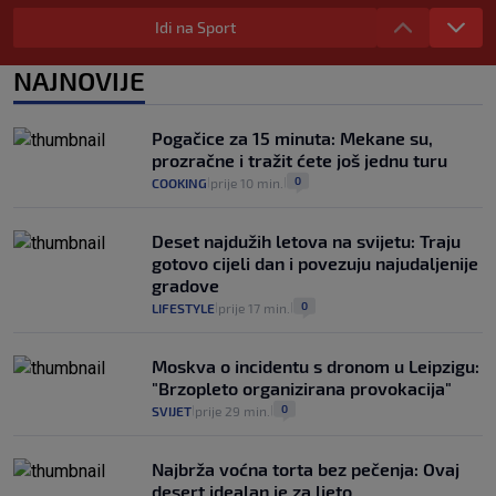
Izračunali smo koliko košta putovanje
automobilom na Hvar iz Zagreba, a
Idi na Sport
koliko iz Osijeka
14
VIJESTI
2. kol.
NAJNOVIJE
|
|
"Kći je otišla na more, a zaboravila
zdravstvenu iskaznicu". Kakva su prava
Pogačice za 15 minuta: Mekane su,
pacijenata izvan mjesta prebivališta?
prozračne i tražit ćete još jednu turu
1
VIJESTI
1. kol.
|
|
0
COOKING
prije 10 min.
|
|
Deset najdužih letova na svijetu: Traju
gotovo cijeli dan i povezuju najudaljenije
gradove
0
LIFESTYLE
prije 17 min.
|
|
Moskva o incidentu s dronom u Leipzigu:
"Brzopleto organizirana provokacija"
0
SVIJET
prije 29 min.
|
|
Najbrža voćna torta bez pečenja: Ovaj
desert idealan je za ljeto