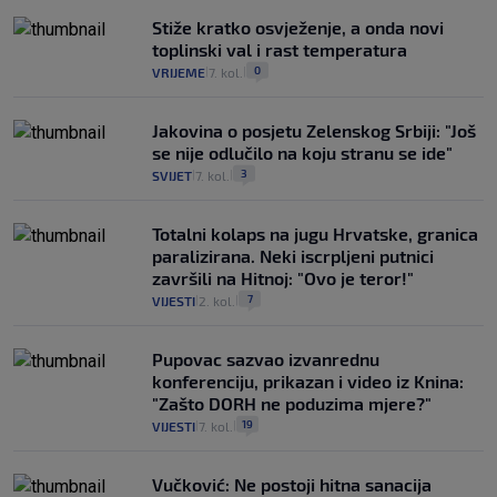
Stiže kratko osvježenje, a onda novi
toplinski val i rast temperatura
0
VRIJEME
7. kol.
|
|
Jakovina o posjetu Zelenskog Srbiji: "Još
se nije odlučilo na koju stranu se ide"
3
SVIJET
7. kol.
|
|
Totalni kolaps na jugu Hrvatske, granica
paralizirana. Neki iscrpljeni putnici
završili na Hitnoj: "Ovo je teror!"
7
VIJESTI
2. kol.
|
|
Pupovac sazvao izvanrednu
konferenciju, prikazan i video iz Knina:
"Zašto DORH ne poduzima mjere?"
19
VIJESTI
7. kol.
|
|
Vučković: Ne postoji hitna sanacija