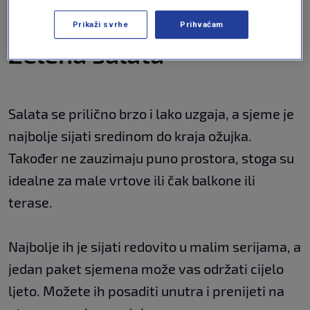
obično potrebno tri mjeseca ili više.
Prikaži svrhe
Prihvaćam
Zelena salata
Salata se prilično brzo i lako uzgaja, a sjeme je
najbolje sijati sredinom do kraja ožujka.
Također ne zauzimaju puno prostora, stoga su
idealne za male vrtove ili čak balkone ili
terase.
Najbolje ih je sijati redovito u malim serijama, a
jedan paket sjemena može vas održati cijelo
ljeto. Možete ih posaditi unutra i prenijeti na