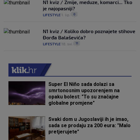
N1 kviz / Zmije, meduze, komarci... Tko
je najopasniji?
0
LIFESTYLE
1. lip.
|
|
N1 kviz / Koliko dobro poznajete stihove
Đorđa Balaševića?
11
LIFESTYLE
18. svi.
|
|
Super El Niño sada dolazi sa
smrtonosnim upozorenjem na
opaku bolest: "To su značajne
globalne promjene"
Svaki dom u Jugoslaviji ih je imao,
sada se prodaju za 200 eura: "Malo
pretjerujete"