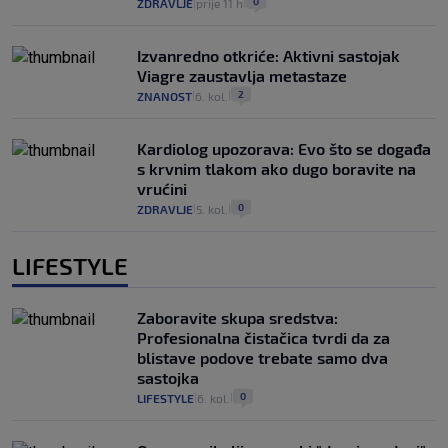
0
ZDRAVLJE
prije 11 h
|
|
Izvanredno otkriće: Aktivni sastojak
Viagre zaustavlja metastaze
2
ZNANOST
6. kol.
|
|
Kardiolog upozorava: Evo što se događa
s krvnim tlakom ako dugo boravite na
vrućini
0
ZDRAVLJE
5. kol.
|
|
LIFESTYLE
Zaboravite skupa sredstva:
Profesionalna čistačica tvrdi da za
blistave podove trebate samo dva
sastojka
0
LIFESTYLE
6. kol.
|
|