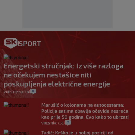
SPORT
Energetski stručnjak: Iz više razloga
ne očekujem nestašice niti
poskupljenja električne energije
0
VIJESTI
prije 1 h
|
|
Marušić o kolonama na autocestama:
Policija satima obavlja očevide nesreća
kao prije 50 godina. Evo kako to ubrzati
7
VIJESTI
4. kol.
|
|
Tadić: Krško je u boljoj poziciji od