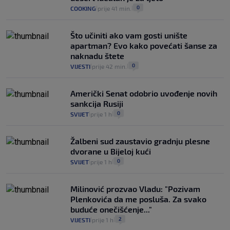
0
COOKING
prije 41 min.
|
|
Što učiniti ako vam gosti unište
apartman? Evo kako povećati šanse za
naknadu štete
0
VIJESTI
prije 42 min.
|
|
Američki Senat odobrio uvođenje novih
sankcija Rusiji
0
SVIJET
prije 1 h
|
|
Žalbeni sud zaustavio gradnju plesne
dvorane u Bijeloj kući
0
SVIJET
prije 1 h
|
|
Milinović prozvao Vladu: "Pozivam
Plenkovića da me posluša. Za svako
buduće onečišćenje..."
2
VIJESTI
prije 1 h
|
|