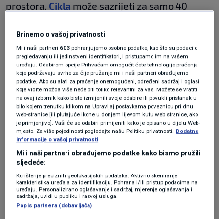
prostora.
Cikla
može sazrijeti za samo 40
dana, što znači da neće proći puno vremena
Brinemo o vašoj privatnosti
prije nego što budete mogli brati i jesti svoju
Mi i naši partneri
603
pohranjujemo osobne podatke, kao što su podaci o
ukusnu domaću ciklu.
pregledavanju ili jedinstveni identifikatori, i pristupamo im na vašem
uređaju. Odabirom opcije Prihvaćam omogućit ćete tehnologije praćenja
Mrkva
koje podržavaju svrhe za čije pružanje mi i naši partneri obrađujemo
podatke. Ako su alati za praćenje onemogućeni, određeni sadržaj i oglasi
koje vidite možda više neće biti toliko relevantni za vas. Možete se vratiti
na ovaj izbornik kako biste izmijenili svoje odabire ili povukli pristanak u
bilo kojem trenutku klikom na Upravljaj postavkama poveznicu pri dnu
web-stranice [ili plutajuće ikone u donjem lijevom kutu web stranice, ako
Još jedno korjenasto povrće koje možete
je primjenjivo]. Vaši će se odabiri primijeniti kako je opisano u dijelu Web-
mjesto. Za više pojedinosti pogledajte našu Politiku privatnosti.
Dodatne
posaditi u ožujku je mrkva.
informacije o vašoj privatnosti
Mrkve uživaju u suncu i laganom dobro
Mi i naši partneri obrađujemo podatke kako bismo pružili
sljedeće:
dreniranom tlu, a otporne su na sušu, pa će ih
Korištenje preciznih geolokacijskih podataka. Aktivno skeniranje
rijetko trebati zalijevati osim ako se uzgajaju u
karakteristika uređaja za identifikaciju. Pohrana i/ili pristup podacima na
uređaju. Personalizirano oglašavanje i sadržaj, mjerenje oglašavanja i
sadržaja, uvidi u publiku i razvoj usluga.
posudama. Mlade
mrkve
mogu se ubrati za
Popis partnera (dobavljača)
četiri do šest tjedana, dok je za veće mrkve