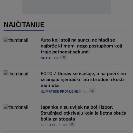
NAJČITANIJE
Auto koji stoji na suncu ne hladi se
najbrže klimom, nego postupkom koji
traje petnaest sekundi
0
AUTO
7. kol.
|
|
FOTO / Dunav se isušuje, a na površinu
izranjaju njemački ratni brodovi i kosti
mamuta
2
KLIMATSKE PROMJENE
5. kol.
|
|
Japanke nisu uvijek najbolji izbor:
Stručnjaci otkrivaju koja je ljetna obuća
bolja za stopala
0
LIFESTYLE
6. kol.
|
|