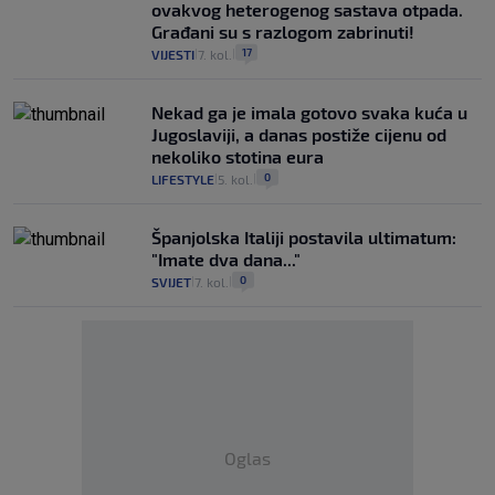
ovakvog heterogenog sastava otpada.
Građani su s razlogom zabrinuti!
17
VIJESTI
7. kol.
|
|
Nekad ga je imala gotovo svaka kuća u
Jugoslaviji, a danas postiže cijenu od
nekoliko stotina eura
0
LIFESTYLE
5. kol.
|
|
Španjolska Italiji postavila ultimatum:
"Imate dva dana..."
0
SVIJET
7. kol.
|
|
Oglas