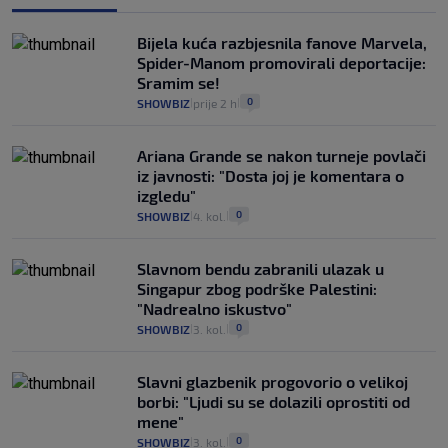
Bijela kuća razbjesnila fanove Marvela,
Spider-Manom promovirali deportacije:
Sramim se!
0
SHOWBIZ
prije 2 h
|
|
Ariana Grande se nakon turneje povlači
iz javnosti: "Dosta joj je komentara o
izgledu"
0
SHOWBIZ
4. kol.
|
|
Slavnom bendu zabranili ulazak u
Singapur zbog podrške Palestini:
"Nadrealno iskustvo"
0
SHOWBIZ
3. kol.
|
|
Slavni glazbenik progovorio o velikoj
borbi: "Ljudi su se dolazili oprostiti od
mene"
0
SHOWBIZ
3. kol.
|
|