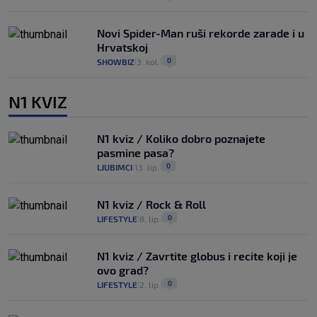
Novi Spider-Man ruši rekorde zarade i u
Hrvatskoj
0
SHOWBIZ
3. kol.
|
|
N1 KVIZ
N1 kviz / Koliko dobro poznajete
pasmine pasa?
0
LJUBIMCI
13. lip.
|
|
N1 kviz / Rock & Roll
0
LIFESTYLE
8. lip.
|
|
N1 kviz / Zavrtite globus i recite koji je
ovo grad?
0
LIFESTYLE
2. lip.
|
|